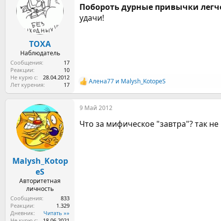
Побороть дурные привычки легче
удачи!
TOXA
Наблюдатель
Сообщения
17
Реакции
10
Не курю с
28.04.2012
Алена77
и
Malysh_KotopeS
Р
Лет курения
17
е
а
9 Май 2012
к
ц
Что за мифическое "завтра"? так не 
и
и
:
Malysh_Kotop
eS
Авторитетная
личность
Сообщения
833
Реакции
1.329
Дневник
Читать »»
Не курю с
18.06.2021