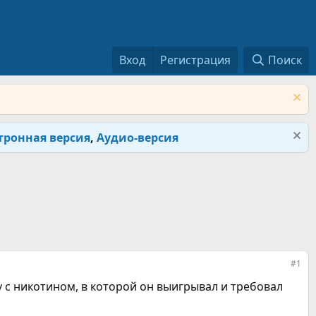
Вход
Регистрация
Поиск
тронная версия
,
Аудио-версия
#1
у с никотином, в которой он выигрывал и требовал