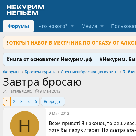
Форумы
Что нового?
Медиа
Пользова
❗
ОТКРЫТ НАБОР В МЕСЯЧНИК ПО ОТКАЗУ ОТ АЛКОГ
Книга от основателя Некурим.рф — #Некурим. Б
Форумы
Бросаем курить
Дневники бросающих курить
3 - 6 
Завтра бросаю
А
Д
Наталья2305
9 Май 2012
в
а
1
2
3
4
5
Вперёд
т
т
о
а
р
н
9 Май 2012
т
а
Н
Всем привет! Я наконец то решилас
е
ч
м
а
хотя бы пару сигарет. Но завтра все
ы
л