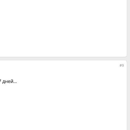
#9
 дней...