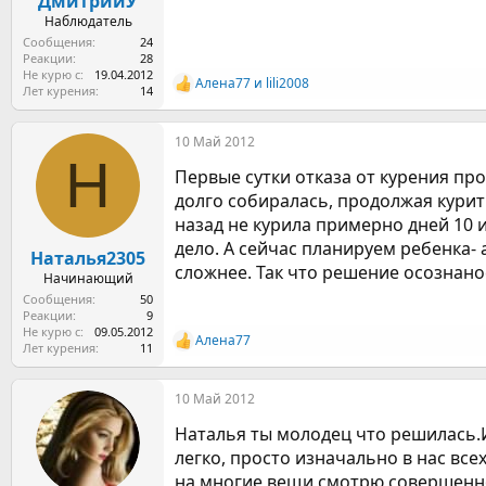
ДмитрийУ
Наблюдатель
Сообщения
24
Реакции
28
Не курю с
19.04.2012
Алена77
и
lili2008
Р
Лет курения
14
е
а
10 Май 2012
к
Н
ц
Первые сутки отказа от курения про
и
и
долго собиралась, продолжая курит
:
назад не курила примерно дней 10 
дело. А сейчас планируем ребенка-
Наталья2305
сложнее. Так что решение осознаное
Начинающий
Сообщения
50
Реакции
9
Не курю с
09.05.2012
Алена77
Р
Лет курения
11
е
а
10 Май 2012
к
ц
Наталья ты молодец что решилась.И 
и
и
легко, просто изначально в нас все
:
на многие вещи смотрю совершенно 