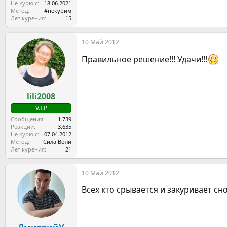
Не курю с
18.06.2021
Метод
#некурим
Лет курения
15
10 Май 2012
Правильное решение!!! Удачи!!!
lili2008
V.I.P
Сообщения
1.739
Реакции
3.635
Не курю с
07.04.2012
Метод
Сила Воли
Лет курения
21
10 Май 2012
Всех кто срывается и закуривает сн