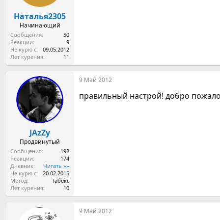
а
Наталья2305
Начинающий
Сообщения
50
Реакции
9
Не курю с
09.05.2012
Лет курения
11
9 Май 2012
правильный настрой! добро пожало
JAzZy
Продвинутый
Сообщения
192
Реакции
174
Дневник
Читать »»
Не курю с
20.02.2015
Метод
Табекс
Лет курения
10
9 Май 2012