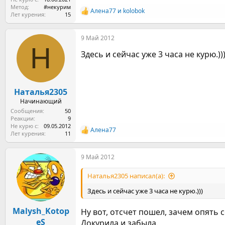
Метод
#некурим
Алена77
и
kolobok
Р
Лет курения
15
е
а
9 Май 2012
к
Н
ц
Здесь и сейчас уже 3 часа не курю.))
и
и
:
Наталья2305
Начинающий
Сообщения
50
Реакции
9
Не курю с
09.05.2012
Алена77
Р
Лет курения
11
е
а
9 Май 2012
к
ц
и
Наталья2305 написал(а):
и
:
Здесь и сейчас уже 3 часа не курю.)))
Malysh_Kotop
Ну вот, отсчет пошел, зачем опять с
eS
Докурила и забыла.