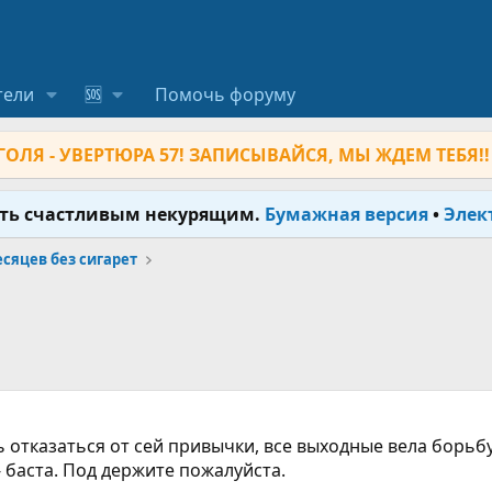
тели
🆘
Помочь форуму
ОЛЯ - УВЕРТЮРА 57! ЗАПИСЫВАЙСЯ, МЫ ЖДЕМ ТЕБЯ!!
ыть счастливым некурящим.
Бумажная версия
•
Элек
месяцев без сигарет
ь отказаться от сей привычки, все выходные вела борьб
- баста. Под держите пожалуйста.