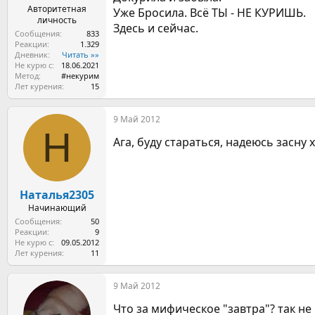
Авторитетная
Уже Бросила. Всё ТЫ - НЕ КУРИШЬ.
личность
Здесь и сейчас.
Сообщения
833
Реакции
1.329
Дневник
Читать »»
Не курю с
18.06.2021
Метод
#некурим
Лет курения
15
9 Май 2012
Н
Ага, буду стараться, надеюсь засну 
Наталья2305
Начинающий
Сообщения
50
Реакции
9
Не курю с
09.05.2012
Лет курения
11
9 Май 2012
Что за мифическое "завтра"? так не 