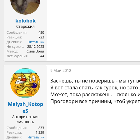
kolobok
Старожил
Сообщения
450
Реакции
723
Дневник
Читать »»
Не курю с
28.12.2023
Метод
Сила Воли
Лет курения
44
9 Май 2012
Заснешь, ты не поверишь - мы тут вс
Я вот стала спать как сурок, но зато
Может, пока расскажешь - сколько 
Проговори все причины, чтоб укреп
Malysh_Kotop
eS
Авторитетная
личность
Сообщения
833
Реакции
1.329
Дневник
Читать »»