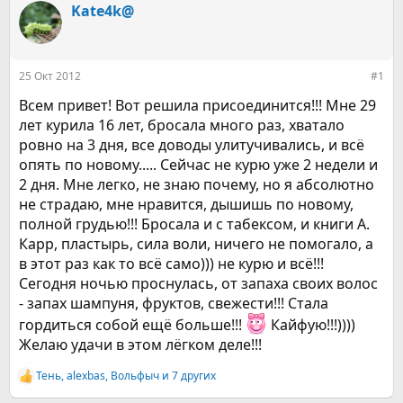
т
т
Kate4k@
о
а
р
н
т
а
е
ч
25 Окт 2012
#1
м
а
ы
л
Всем привет! Вот решила присоединится!!! Мне 29
а
лет курила 16 лет, бросала много раз, хватало
ровно на 3 дня, все доводы улитучивались, и всё
опять по новому..... Сейчас не курю уже 2 недели и
2 дня. Мне легко, не знаю почему, но я абсолютно
не страдаю, мне нравится, дышишь по новому,
полной грудью!!! Бросала и с табексом, и книги А.
Карр, пластырь, сила воли, ничего не помогало, а
в этот раз как то всё само))) не курю и всё!!!
Сегодня ночью проснулась, от запаха своих волос
- запах шампуня, фруктов, свежести!!! Стала
гордиться собой ещё больше!!!
Кайфую!!!))))
Желаю удачи в этом лёгком деле!!!
Тень
,
alexbas
,
Вольфыч
и 7 других
Р
е