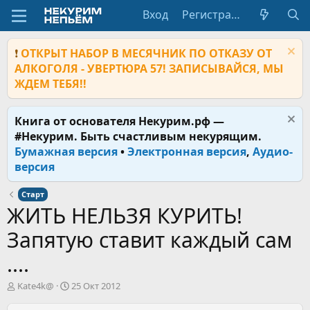
Вход
Регистрация
❗
ОТКРЫТ НАБОР В МЕСЯЧНИК ПО ОТКАЗУ ОТ
АЛКОГОЛЯ - УВЕРТЮРА 57! ЗАПИСЫВАЙСЯ, МЫ
ЖДЕМ ТЕБЯ!!
Книга от основателя Некурим.рф —
#Некурим. Быть счастливым некурящим.
Бумажная версия
•
Электронная версия
,
Аудио-
версия
Старт
ЖИТЬ НЕЛЬЗЯ КУРИТЬ!
Запятую ставит каждый сам
....
А
Д
Kate4k@
25 Окт 2012
в
а