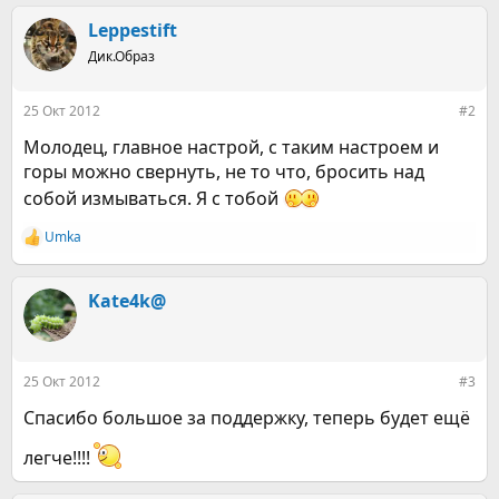
а
к
Leppestift
ц
Дик.Образ
и
и
:
25 Окт 2012
#2
Молодец, главное настрой, с таким настроем и
горы можно свернуть, не то что, бросить над
собой измываться. Я с тобой
Umka
Р
е
а
к
Kate4k@
ц
и
и
:
25 Окт 2012
#3
Спасибо большое за поддержку, теперь будет ещё
легче!!!!