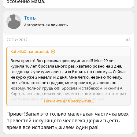
особенно мама.
Тень
Авторитетная личность
27 Окт 2012
#8
Kate4k@ написал(а):
Всем привет! Вот решила присоединится!!! Мне 29 лет
курила 16 лет, бросала много раз, хватало ровно на 3 дня,
все доводы улитучивались, и всё опять по новому..... Сейчас
не курю уже 2 недели и 2 дня. Мне легко, не знаю почему,
но я абсолютно не страдаю, мне нравится, дышишь по
новому, полной грудью!!! Бросала и с табексом, и книги А.
Карр, пластырь, сила воли, ничего не помогало, а в этот раз
как то всё само))) не курю и всё!!! Сегодня ночью
Нажмите для раскрытия...
проснулась, от запаха своих волос - запах шампуня,
фруктов, свежести!!! Стала гордиться собой ещё больше!!!
Привет!Запах это только маленькая частичка всех
Кайфую!!!)))) Желаю удачи в этом лёгком деле!!!
прелестей некурящего человека.Держись,есть
время все исправить,живем один раз!