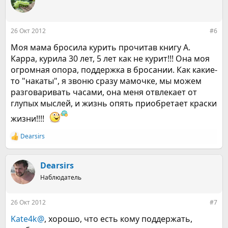
26 Окт 2012
#6
Моя мама бросила курить прочитав книгу А.
Карра, курила 30 лет, 5 лет как не курит!!! Она моя
огромная опора, поддержка в бросании. Как какие-
то "накаты", я звоню сразу мамочке, мы можем
разговаривать часами, она меня отвлекает от
глупых мыслей, и жизнь опять приобретает краски
жизни!!!!
Dearsirs
Р
е
а
к
Dearsirs
ц
Наблюдатель
и
и
:
26 Окт 2012
#7
Kate4k@
, хорошо, что есть кому поддержать,