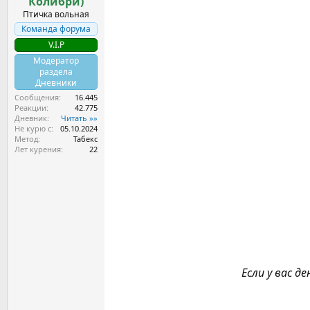
ы
Колибри)
л
а
Птичка вольная
Команда форума
V.I.P
Модератор
раздела
Дневники
Сообщения
16.445
Реакции
42.775
Дневник
Читать »»
Не курю с
05.10.2024
Метод
Табекс
Лет курения
22
Если у вас д