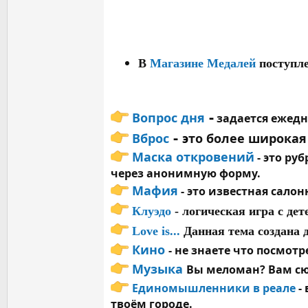
В
Магазине Медалей
поступл
-
Вопрос дня
задается ежедн
-
Вброс
э
то более широкая
Маска откровений
- это ру
через анонимную форму.
Мафия
- это известная салон
Клуэдо
-
логическая игра с де
Love is...
Данная тема создана 
Кино
- не знаете что посмот
Музыка
Вы меломан? Вам сю
Единомышленники в реале
-
твоём городе.