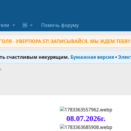
тели
🆘
Помочь форуму
ОЛЯ - УВЕРТЮРА 57! ЗАПИСЫВАЙСЯ, МЫ ЖДЕМ ТЕБЯ!!
ыть счастливым некурящим.
Бумажная версия
•
Элек
08.07.2026г.