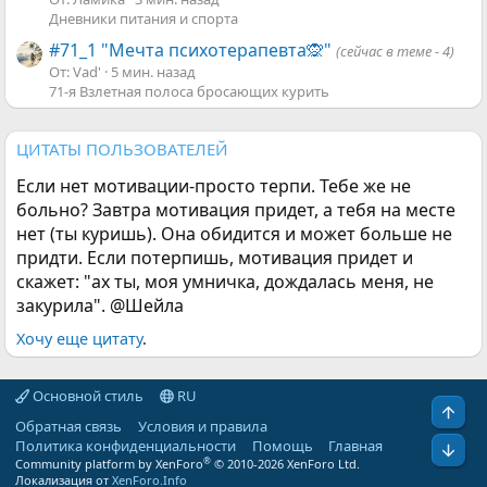
Дневники питания и спорта
#71_1 "Мечта психотерапевта🙊"
(сейчас в теме - 4)
От: Vad'
5 мин. назад
71-я Взлетная полоса бросающих курить
ЦИТАТЫ ПОЛЬЗОВАТЕЛЕЙ
Если нет мотивации-просто терпи. Тебе же не
больно? Завтра мотивация придет, а тебя на месте
нет (ты куришь). Она обидится и может больше не
придти. Если потерпишь, мотивация придет и
скажет: "ах ты, моя умничка, дождалась меня, не
закурила". @Шейла
Хочу еще цитату
.
Основной стиль
RU
Свер
Обратная связь
Условия и правила
Политика конфиденциальности
Помощь
Главная
Сниз
®
Community platform by XenForo
© 2010-2026 XenForo Ltd.
Локализация от
XenForo.Info