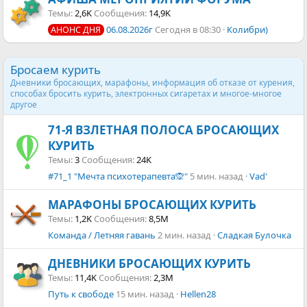
Темы
2,6K
Сообщения
14,9K
06.08.2026г
Сегодня в 08:30
Колибри)
АНОНС ДНЯ
Бросаем курить
Дневники бросающих, марафоны, информация об отказе от курения,
способах бросить курить, электронных сигаретах и многое-многое
другое
71-Я ВЗЛЕТНАЯ ПОЛОСА БРОСАЮЩИХ
КУРИТЬ
Темы
3
Сообщения
24K
#71_1 "Мечта психотерапевта🙊"
5 мин. назад
Vad'
МАРАФОНЫ БРОСАЮЩИХ КУРИТЬ
Темы
1,2K
Сообщения
8,5M
Команда / Летняя гавань
2 мин. назад
Сладкая Булочка
ДНЕВНИКИ БРОСАЮЩИХ КУРИТЬ
Темы
11,4K
Сообщения
2,3M
Путь к свободе
15 мин. назад
Hellen28