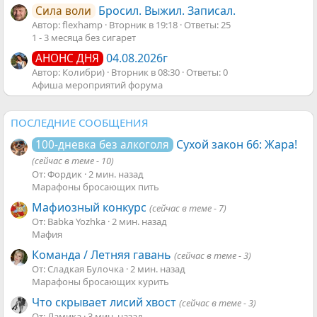
Бросил. Выжил. Записал.
Сила воли
Автор: flexhamp
Вторник в 19:18
Ответы: 25
1 - 3 месяца без сигарет
04.08.2026г
АНОНС ДНЯ
Автор: Колибри)
Вторник в 08:30
Ответы: 0
Афиша мероприятий форума
ПОСЛЕДНИЕ СООБЩЕНИЯ
Сухой закон 66: Жара!
100-дневка без алкоголя
(сейчас в теме - 10)
От: Фордик
2 мин. назад
Марафоны бросающих пить
Мафиозный конкурс
(сейчас в теме - 7)
От: Babka Yozhka
2 мин. назад
Мафия
Команда / Летняя гавань
(сейчас в теме - 3)
От: Сладкая Булочка
2 мин. назад
Марафоны бросающих курить
Что скрывает лисий хвост
(сейчас в теме - 3)
От: Ламика
3 мин. назад