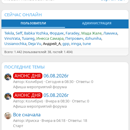
СЕЙЧАС ОНЛАЙН
ПОЛЬЗОВАТЕЛИ
АДМИНИСТРАЦИЯ
Tekila
Seff
Babka Yozhka
Фордик
Faradey
Мада Жале
Ламика
VinoVata
Tuiareg
Инесса Самара
Петрович
dzhuniha
Ussianochka
Deja Vu
Андрей_А
gpp
iringa
tune
Всего: 1.442 (пользователей: 38, гостей: 1.404)
ПОСЛЕДНИЕ ТЕМЫ
06.08.2026г
АНОНС ДНЯ
Автор: Колибри)
Сегодня в 08:30
Ответы: 0
Афиша мероприятий форума
05.08.2026г
АНОНС ДНЯ
Автор: Колибри)
Вчера в 08:30
Ответы: 0
Афиша мероприятий форума
Все сначала
Автор: Ириска
Вчера в 04:18
Ответы: 18
Старт