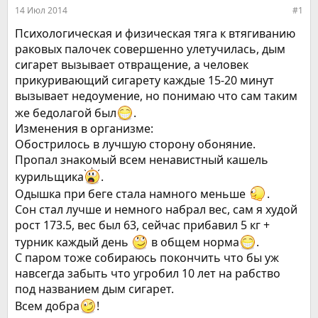
е
ч
14 Июл 2014
#1
м
а
ы
л
Психологическая и физическая тяга к втягиванию
а
раковых палочек совершенно улетучилась, дым
сигарет вызывает отвращение, а человек
прикуривающий сигарету каждые 15-20 минут
вызывает недоумение, но понимаю что сам таким
же бедолагой был
.
Изменения в организме:
Обострилось в лучшую сторону обоняние.
Пропал знакомый всем ненавистный кашель
курильщика
.
Одышка при беге стала намного меньше
.
Сон стал лучше и немного набрал вес, сам я худой
рост 173.5, вес был 63, сейчас прибавил 5 кг +
турник каждый день
в общем норма
.
С паром тоже собираюсь покончить что бы уж
навсегда забыть что угробил 10 лет на рабство
под названием дым сигарет.
Всем добра
!