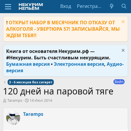
Вход
Регистрация
❗
ОТКРЫТ НАБОР В МЕСЯЧНИК ПО ОТКАЗУ ОТ
АЛКОГОЛЯ - УВЕРТЮРА 57! ЗАПИСЫВАЙСЯ, МЫ
ЖДЕМ ТЕБЯ!!
Книга от основателя Некурим.рф —
#Некурим. Быть счастливым некурящим.
Бумажная версия
•
Электронная версия
,
Аудио-
версия
Вейп
3 - 6 месяцев без сигарет
120 дней на паровой тяге
А
Д
Taramps
14 Июл 2014
в
а
т
т
Taramps
о
а
р
н
т
а