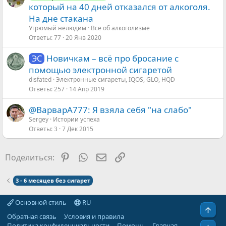
который на 40 дней отказался от алкоголя.
На дне стакана
Угрюмый нелюдим
Все об алкоголизме
Ответы
77
20 Янв 2020
Новичкам – всё про бросание с
ЭС
помощью электронной сигаретой
disfated
Электронные сигареты, IQOS, GLO, HQD
Ответы
257
14 Апр 2019
@ВарварА777: Я взяла себя "на слабо"
Sergey
Истории успеха
Ответы
3
7 Дек 2015
Pinterest
WhatsApp
Электронная почта
Ссылка
Поделиться:
3 - 6 месяцев без сигарет
Основной стиль
RU
Свер
Обратная связь
Условия и правила
Политика конфиденциальности
Помощь
Главная