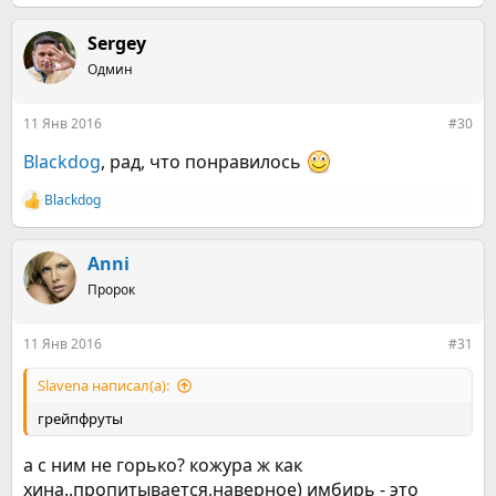
е
а
к
Sergey
ц
Одмин
и
и
:
11 Янв 2016
#30
Blackdog
, рад, что понравилось
Blackdog
Р
е
а
к
Anni
ц
Пророк
и
и
:
11 Янв 2016
#31
Slavena написал(а):
грейпфруты
а с ним не горько? кожура ж как
хина..пропитывается,наверное) имбирь - это