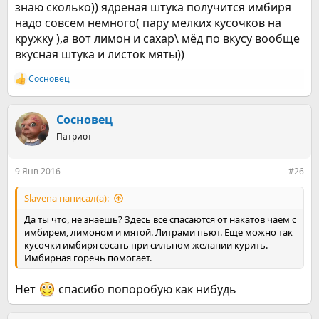
знаю сколько)) ядреная штука получится имбиря
надо совсем немного( пару мелких кусочков на
кружку ),а вот лимон и сахар\ мёд по вкусу вообще
вкусная штука и листок мяты))
Сосновец
Р
е
а
к
Сосновец
ц
Патриот
и
и
:
9 Янв 2016
#26
Slavena написал(а):
Да ты что, не знаешь? Здесь все спасаются от накатов чаем с
имбирем, лимоном и мятой. Литрами пьют. Еще можно так
кусочки имбиря сосать при сильном желании курить.
Имбирная горечь помогает.
Нет
спасибо попоробую как нибудь