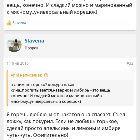
вещь, конечно! И сладкий можно и маринованный
к мясному..универсальный корешок)
Slavena
Р
е
а
к
Slavena
ц
Пророк
и
и
:
11 Янв 2016
#32
Anni написал(а):
а с ним не горько? кожура ж как
хина..пропитывается,наверное) имбирь - это вещь,
конечно! И сладкий можно и маринованный к
мясному..универсальный корешок)
Я горечь люблю, и от накатов она спасает. Съел
ложку, как покурил. Если не любишь горькое,
сделай просто апельсины и лимоны и имбиря
чуть-чуть. Офигительно!