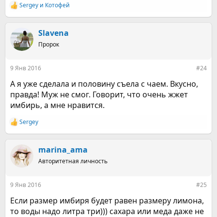
Sergey
и
Котофей
Р
е
а
к
Slavena
ц
Пророк
и
и
:
9 Янв 2016
#24
А я уже сделала и половину съела с чаем. Вкусно,
правда! Муж не смог. Говорит, что очень жжет
имбирь, а мне нравится.
Sergey
Р
е
а
к
marina_ama
ц
Авторитетная личность
и
и
:
9 Янв 2016
#25
Если размер имбиря будет равен размеру лимона,
то воды надо литра три))) сахара или меда даже не