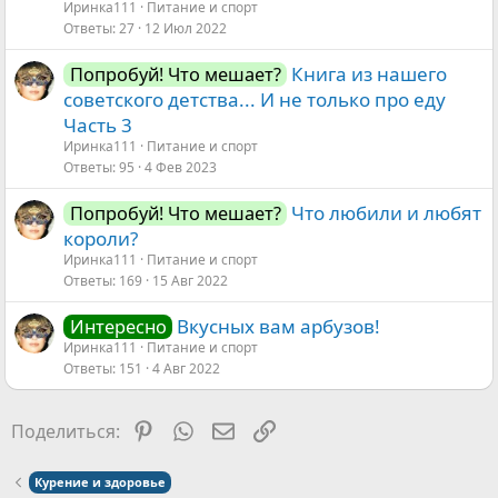
Иринка111
Питание и спорт
Ответы
27
12 Июл 2022
Книга из нашего
Попробуй! Что мешает?
советского детства... И не только про еду
Часть 3
Иринка111
Питание и спорт
Ответы
95
4 Фев 2023
Что любили и любят
Попробуй! Что мешает?
короли?
Иринка111
Питание и спорт
Ответы
169
15 Авг 2022
Вкусных вам арбузов!
Интересно
Иринка111
Питание и спорт
Ответы
151
4 Авг 2022
Pinterest
WhatsApp
Электронная почта
Ссылка
Поделиться:
Курение и здоровье