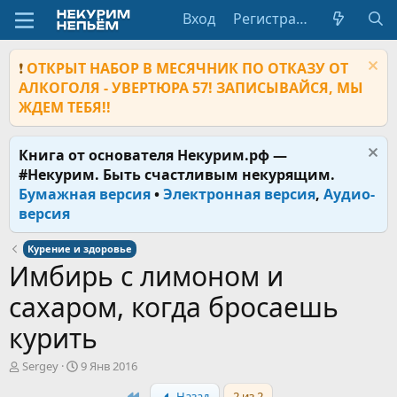
Вход
Регистрация
❗
ОТКРЫТ НАБОР В МЕСЯЧНИК ПО ОТКАЗУ ОТ
АЛКОГОЛЯ - УВЕРТЮРА 57! ЗАПИСЫВАЙСЯ, МЫ
ЖДЕМ ТЕБЯ!!
Книга от основателя Некурим.рф —
#Некурим. Быть счастливым некурящим.
Бумажная версия
•
Электронная версия
,
Аудио-
версия
Курение и здоровье
Имбирь с лимоном и
сахаром, когда бросаешь
курить
А
Д
Sergey
9 Янв 2016
в
а
First
Назад
2 из 2