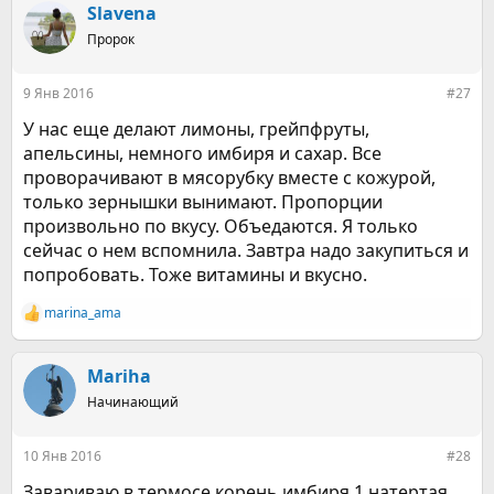
Slavena
Пророк
9 Янв 2016
#27
У нас еще делают лимоны, грейпфруты,
апельсины, немного имбиря и сахар. Все
проворачивают в мясорубку вместе с кожурой,
только зернышки вынимают. Пропорции
произвольно по вкусу. Объедаются. Я только
сейчас о нем вспомнила. Завтра надо закупиться и
попробовать. Тоже витамины и вкусно.
marina_ama
Р
е
а
к
Mariha
ц
Начинающий
и
и
:
10 Янв 2016
#28
Завариваю в термосе корень имбиря 1 натертая