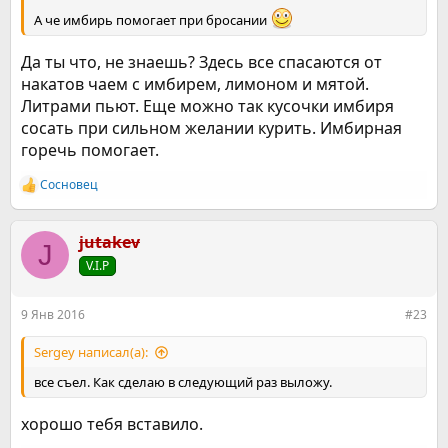
А че имбирь помогает при бросании
Да ты что, не знаешь? Здесь все спасаются от
накатов чаем с имбирем, лимоном и мятой.
Литрами пьют. Еще можно так кусочки имбиря
сосать при сильном желании курить. Имбирная
горечь помогает.
Сосновец
Р
е
а
к
jutakev
J
ц
V.I.P
и
и
:
9 Янв 2016
#23
Sergey написал(а):
все съел. Как сделаю в следующий раз выложу.
хорошо тебя вставило.