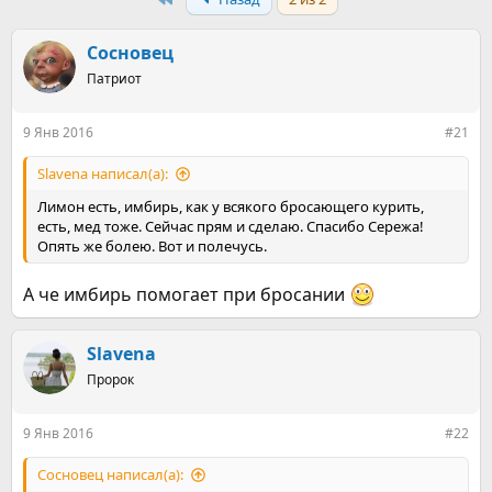
т
т
о
а
р
н
Сосновец
т
а
е
Патриот
ч
м
а
ы
л
9 Янв 2016
#21
а
Slavena написал(а):
Лимон есть, имбирь, как у всякого бросающего курить,
есть, мед тоже. Сейчас прям и сделаю. Спасибо Сережа!
Опять же болею. Вот и полечусь.
А че имбирь помогает при бросании
Slavena
Пророк
9 Янв 2016
#22
Сосновец написал(а):