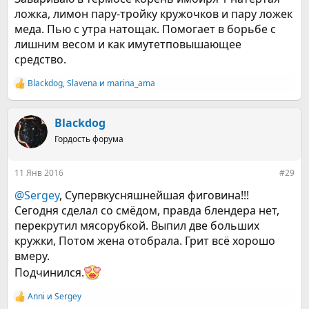
ложка, лимон пару-тройку кружочков и пару ложек
меда. Пью с утра натощак. Помогает в борьбе с
лишним весом и как имутетповышающее
средство.
Blackdog
,
Slavena
и
marina_ama
Р
е
а
к
Blackdog
ц
Гордость форума
и
и
:
11 Янв 2016
#29
@Sergey
, Супервкусняшнейшая фиговина!!!
Сегодня сделал со смёдом, правда блендера нет,
перекрутил мясорубкой. Выпил две больших
кружки, Потом жена отобрала. Грит всё хорошо
вмеру.
Подчинился.
Anni
и
Sergey
Р