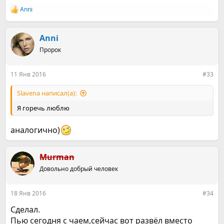
Anni
Р
е
а
к
Anni
ц
Пророк
и
и
:
11 Янв 2016
#33
Slavena написал(а):
Я горечь люблю
аналогично)
Murman
Довольно добрый человек
18 Янв 2016
#34
Сделал.
Пью сегодня с чаем,сейчас вот развёл вместо