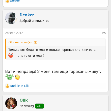
Denker
Р
е
а
к
Denker
ц
Добрый инквизитор
и
и
:
28 Фев 2012
#5
Olik написал(а):
Только вот беда - в мозге только нервные клетки и есть
, на то он и мозг)
Вот и неправда! У меня там ещё тараканы живут.
Duduka
и
Olik
Р
е
а
к
Olik
ц
Лёличка;)
V.I.P
и