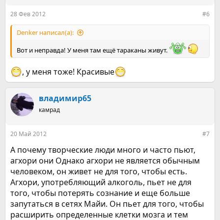
и
:
28 Фев 2012
#6
Denker написал(а):
Вот и неправда! У меня там ещё тараканы живут.
, у меня тоже! Красивые
владимир65
камрад
20 Май 2012
#7
А почему творческие люди много и часто пьют,
агхори они Однако агхори не является обычным
человеком, он живет не для того, чтобы есть.
Агхори, употребляющий алкоголь, пьет не для
того, чтобы потерять сознание и еще больше
запутаться в сетях Майи. Он пьет для того, чтобы
расширить определенные клетки мозга и тем