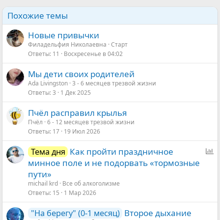
Похожие темы
Новые привычки
Филадельфия Николаевна
Старт
Ответы
11
Воскресенье в 04:02
Мы дети своих родителей
Ada Livingston
3 - 6 месяцев трезвой жизни
Ответы
3
1 Дек 2025
Пчёл расправил крылья
Пчёл
6 - 12 месяцев трезвой жизни
Ответы
17
19 Июл 2026
О
Как пройти праздничное
Тема дня
п
минное поле и не подорвать «тормозные
р
пути»
о
michail krd
Все об алкоголизме
с
Ответы
15
1 Мар 2026
Второе дыхание
"На берегу" (0-1 месяц)