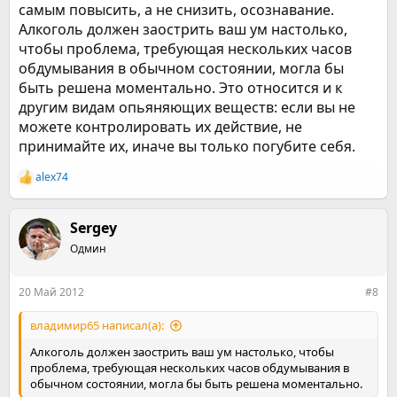
самым повысить, а не снизить, осознавание.
Алкоголь должен заострить ваш ум настолько,
чтобы проблема, требующая нескольких часов
обдумывания в обычном состоянии, могла бы
быть решена моментально. Это относится и к
другим видам опьяняющих веществ: если вы не
можете контролировать их действие, не
принимайте их, иначе вы только погубите себя.
alex74
Р
е
а
к
Sergey
ц
Одмин
и
и
:
20 Май 2012
#8
владимир65 написал(а):
Алкоголь должен заострить ваш ум настолько, чтобы
проблема, требующая нескольких часов обдумывания в
обычном состоянии, могла бы быть решена моментально.