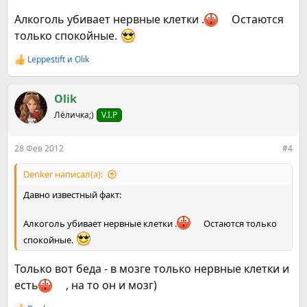
Алкоголь убивает нервные клетки .
Остаются
только спокойные.
Leppestift
и
Olik
Р
е
а
к
Olik
ц
Лёличка;)
V.I.P
и
и
:
28 Фев 2012
#4
Denker написал(а):
Давно известный факт:
Алкоголь убивает нервные клетки .
Остаются только
спокойные.
Только вот беда - в мозге только нервные клетки и
есть
, на то он и мозг)