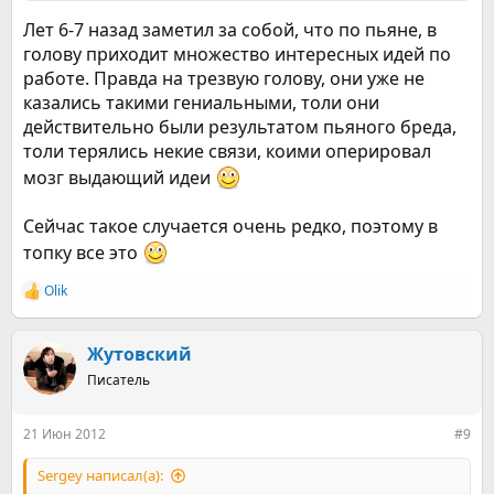
Лет 6-7 назад заметил за собой, что по пьяне, в
голову приходит множество интересных идей по
работе. Правда на трезвую голову, они уже не
казались такими гениальными, толи они
действительно были результатом пьяного бреда,
толи терялись некие связи, коими оперировал
мозг выдающий идеи
Сейчас такое случается очень редко, поэтому в
топку все это
Olik
Р
е
а
к
Жутовский
ц
Писатель
и
и
:
21 Июн 2012
#9
Sergey написал(а):