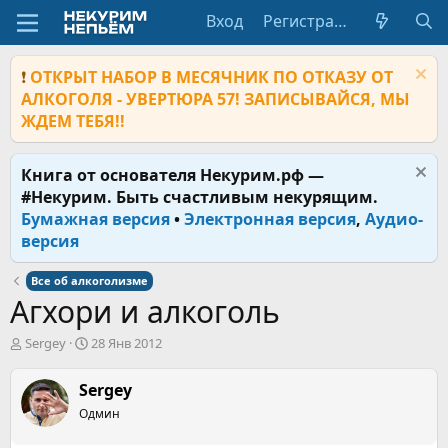
Вход
Регистрация
❗
ОТКРЫТ НАБОР В МЕСЯЧНИК ПО ОТКАЗУ ОТ
АЛКОГОЛЯ - УВЕРТЮРА 57! ЗАПИСЫВАЙСЯ, МЫ
ЖДЕМ ТЕБЯ!!
Книга от основателя Некурим.рф —
#Некурим. Быть счастливым некурящим.
Бумажная версия
•
Электронная версия
,
Аудио-
версия
Все об алкоголизме
Агхори и алкоголь
А
Д
Sergey
28 Янв 2012
в
а
т
т
Sergey
о
а
р
Одмин
н
т
а