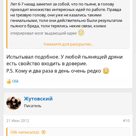
Лет 6-7 назад заметил за собой, что по пьяне, в голову
приходит множество интересных идей по работе. Правда
на трезвую голову, они уже не казались такими
гениальными, толи они действительно были результатом
пьяного бреда, толи терялись некие связи, коими
оперировал мозг выдающий идеи
Сейчас такое случается очень редко, поэтому в топку все
Нажмите для раскрытия...
это
Испытывал подобное. У любой пьянящей дряни
есть свойство входить в доверие.
P.S. Кому и два раза в день очень редко
Olik
Р
е
а
к
Жутовский
ц
Писатель
и
и
:
21 Июн 2012
#10
Olik написал(а):