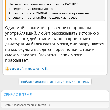
Первый раз слышу, чтобы алкоголь РАСШИРЯЛ
определенные клетки мозга.
Алкоголь только УБИВАЕТ клетки мозга, причем не
определенные, а как Бог пошлет, как повезет!
Один мой знакомый-трезвенник в прошлом
употреблявший, любит рассказывать историю о
том, как под действием этанола происходит
денатурация белка клеток мозга, они разрушаются
на молекулы и выодятся через почки. С таким
смаком говорит: "Алкоголик свои мозги
прассывает!"
Leppestift
,
Маруська
и
Olik
Р
е
а
Войдите или зарегистрируйтесь для ответа.
к
ц
и
и
СЕЙЧАС В ТЕМЕ:
:
Всего: 1 (пользователей: 0, гостей: 1)