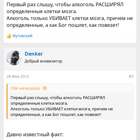
запутаться в сетях Майи. Он пьет для того, чтобы
Первый раз слышу, чтобы алкоголь РАСШИРЯЛ
расширить определенные клетки мозга и тем самым
определенные клетки мозга.
повысить, а не снизить, осознавание. Алкоголь должен
Алкоголь только УБИВАЕТ клетки мозга, причем не
заострить ваш ум настолько, чтобы проблема, требующая
нескольких часов обдумывания в обычном состоянии,
определенные, а как Бог пошлет, как повезет!
могла бы быть решена моментально. Это относится и к
другим видам опьяняющих веществ: если вы не можете
Жутовский
Р
контролировать их действие, не принимайте их, иначе вы
е
только погубите себя.
а
к
Denker
http://www.achababa.ru/Aghora.htm
ц
Добрый инквизитор
и
и
:
28 Фев 2012
#3
Olik написал(а):
Первый раз слышу, чтобы алкоголь РАСШИРЯЛ
определенные клетки мозга.
Алкоголь только УБИВАЕТ клетки мозга, причем не
определенные, а как Бог пошлет, как повезет!
Давно известный факт: