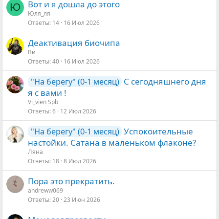
Вот и я дошла до этого
Ю
Юля_ля
Ответы
14
16 Июл 2026
Деактивация биочипа
Ви
Ответы
40
16 Июл 2026
С сегодняшнего дня
"На берегу" (0-1 месяц)
я с вами !
Vi_vien Spb
Ответы
6
12 Июл 2026
Успокоительные
"На берегу" (0-1 месяц)
настойки. Сатана в маленьком флаконе?
Ляна
Ответы
18
8 Июл 2026
Пора это прекратить.
andreww069
Ответы
20
23 Июн 2026