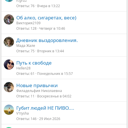
n.grizz
Ответы
76
Вчера в 13:22
Об алко, сигаретах, весе)
Виктория2109
Ответы
128
Четверг в 10:46
Дневник выздоровления.
Мада Жале
Ответы
75
Вторник в 13:44
Путь к свободе
Hellen28
Ответы
61
Понедельник в 15:57
Новые привычки
Филадельфия Николаевна
Ответы
11
Воскресенье в 04:02
Губит людей НЕ ПИВО....
V1tysha
Ответы
146
29 Июл 2026