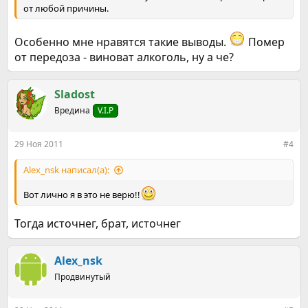
от любой причины.
Особенно мне нравятся такие выводы.
Помер
от передоза - виноват алкоголь, ну а че?
Sladost
Вредина
V.I.P
29 Ноя 2011
#4
Alex_nsk написал(а):
Вот лично я в это не верю!!
Тогда источнег, брат, источнег
Alex_nsk
Продвинутый