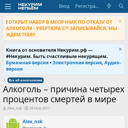
Вход
Регистрация
❗
ОТКРЫТ НАБОР В МЕСЯЧНИК ПО ОТКАЗУ ОТ
АЛКОГОЛЯ - УВЕРТЮРА 57! ЗАПИСЫВАЙСЯ, МЫ
ЖДЕМ ТЕБЯ!!
Книга от основателя Некурим.рф —
#Некурим. Быть счастливым некурящим.
Бумажная версия
•
Электронная версия
,
Аудио-
версия
Все об алкоголизме
Алкоголь – причина четырех
процентов смертей в мире
А
Д
Alex_nsk
29 Ноя 2011
в
а
т
т
Alex_nsk
о
а