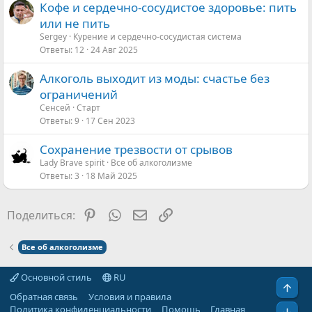
Кофе и сердечно-сосудистое здоровье: пить
или не пить
Sergey
Курение и сердечно-сосудистая система
Ответы
12
24 Авг 2025
Алкоголь выходит из моды: счастье без
ограничений
Сенсей
Старт
Ответы
9
17 Сен 2023
Сохранение трезвости от срывов
Lady Brave spirit
Все об алкоголизме
Ответы
3
18 Май 2025
Pinterest
WhatsApp
Электронная почта
Ссылка
Поделиться:
Все об алкоголизме
Основной стиль
RU
Свер
Обратная связь
Условия и правила
Политика конфиденциальности
Помощь
Главная
Сниз