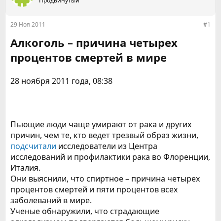
р
Продвинутый
н
т
а
е
ч
29 Ноя 2011
#1
м
а
ы
л
Алкоголь – причина четырех
а
процентов смертей в мире
28 ноября 2011 года, 08:38
Пьющие люди чаще умирают от рака и других
причин, чем те, кто ведет трезвый образ жизни,
подсчитали
исследователи из Центра
исследований и профилактики рака во Флоренции,
Италия.
Они выяснили, что спиртное – причина четырех
процентов смертей и пяти процентов всех
заболеваний в мире.
Ученые обнаружили, что страдающие