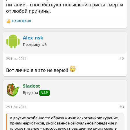
питание – способствуют повышению риска смерти
от любой причины.
Женя Женя
Р
е
а
к
Alex_nsk
ц
Продвинутый
и
и
:
29 Ноя 2011
#2
Вот лично я в это не верю!!
Sladost
Вредина
V.I.P
29 Ноя 2011
#3
А другие особенности образа жизни алкоголиков: курение,
прием наркотиков, рискованное сексуальное поведение и
плохое питание – способствуют повышению риска смерти