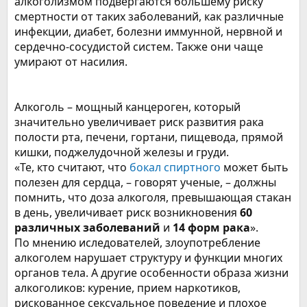
алкоголизмом подвергаются большему риску
смертности от таких заболеваний, как различные
инфекции, диабет, болезни иммунной, нервной и
сердечно-сосудистой систем. Также они чаще
умирают от насилия.
Алкоголь – мощный канцероген, который
значительно увеличивает риск развития рака
полости рта, печени, гортани, пищевода, прямой
кишки, поджелудочной железы и груди.
«Те, кто считают, что
бокал спиртного
может быть
полезен для сердца, – говорят ученые, – должны
помнить, что доза алкоголя, превышающая стакан
в день, увеличивает риск возникновения
60
различных
заболеваний
и
14 форм
рака
».
По мнению иследователей, злоупотребление
алкоголем нарушает структуру и функции многих
органов тела. А другие особенности образа жизни
алкоголиков: курение, прием наркотиков,
рискованное сексуальное поведение и плохое