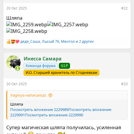
:
20 Окт 2025
#22
Шляпа
дядя_Саша
,
Лысый 76
,
Ментол
и 2 других
Р
е
а
к
Инесса Самара
ц
Команда форума
V.I.P
и
и
И.О. Старший хранитель по Стодневкам
:
20 Окт 2025
#23
Уaginya написал(а):
Шляпа
Посмотреть вложение 2229989
Посмотреть вложение
2229991
Посмотреть вложение 2229990
Супер магическая шляпа получилась, усиленная