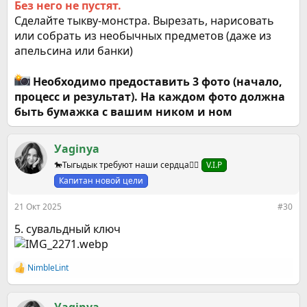
Без него не пустят.
Сделайте тыкву-монстра. Вырезать, нарисовать
или собрать из необычных предметов (даже из
апельсина или банки)
Необходимо предоставить 3 фото (начало,
процесс и результат). На каждом фото должна
быть бумажка с вашим ником и ном
Уaginya
🐎Тыгыдык требуют наши сердца❤️‍🔥
V.I.P
Капитан новой цели
21 Окт 2025
#30
5. сувальдный ключ
NimbleLint
Р
е
а
к