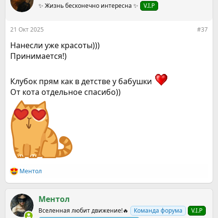
ц
✨ Жизнь бесконечно интересна ✨
V.I.P
и
и
:
21 Окт 2025
#37
Нанесли уже красоты)))
Принимается!)
Клубок прям как в детстве у бабушки
От кота отдельное спасибо))
Ментол
Р
е
а
к
Ментол
ц
Вселенная любит движение!🔥
Команда форума
V.I.P
и