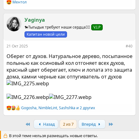
Ментол
Р
е
а
к
Уaginya
ц
🐎Тыгыдык требуют наши сердца❤️‍🔥
V.I.P
и
и
Капитан новой цели
:
21 Окт 2025
#40
Оберег от духов. Натуральное дерево, посыпанное
полынью как осиновый кол отгоняет всех духов,
красный цвет оберегает, ключ и лопата это защита
дома, камни черные как отпугиватель от духов
Gogosha
,
NimbleLint
,
Sashshka
и 2 других
Р
е
а
First
Last
Назад
2 из 7
Вперёд
к
ц
и
В этой теме нельзя размещать новые ответы.