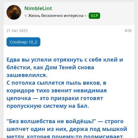
а
к
NimbleLint
ц
✨ Жизнь бесконечно интересна ✨
V.I.P
и
и
:
21 Окт 2025
#28
Спойлер:
10_2
Едва вы успели отряхнуть с себя клей и
блёстки, как Дом Теней снова
зашевелился.
С потолка сыплется пыль веков, в
коридоре тихо звенит невидимая
цепочка — это призраки готовят
пропускную систему на Бал.
“Без волшебства не войдёшь!” — строго
шепчет один из них, держа под мышкой
метлу, которая почему-то подмигивает.