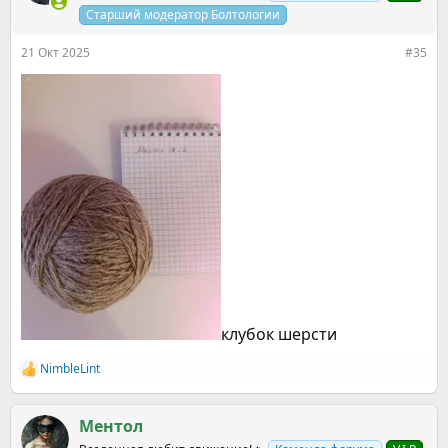
и
Старший модератор Болтологии
:
21 Окт 2025
#35
клубок шерсти
NimbleLint
Р
е
а
к
Ментол
ц