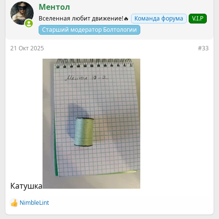
к
Ментол
ц
Вселенная любит движение!🔥
Команда форума
V.I.P
и
и
Старший модератор Болтологии
:
21 Окт 2025
#33
Катушка
NimbleLint
Р
е