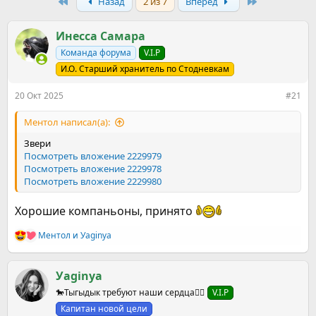
р
First
н
Last
Назад
2 из 7
Вперёд
т
а
е
ч
Инесса Самара
м
а
ы
л
Команда форума
V.I.P
а
И.О. Старший хранитель по Стодневкам
20 Окт 2025
#21
Ментол написал(а):
Звери
Посмотреть вложение 2229979
Посмотреть вложение 2229978
Посмотреть вложение 2229980
Хорошие компаньоны, принято
Ментол
и
Уaginya
Р
е
а
к
Уaginya
ц
🐎Тыгыдык требуют наши сердца❤️‍🔥
V.I.P
и
и
Капитан новой цели