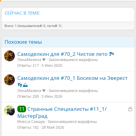
и
:
СЕЙЧАС В ТЕМЕ:
Всего: 1 (пользователей: 0, гостей: 1)
Похожие темы
Самоделкин для #70_2 Чистое лето 🏞
ЛенаМалина 💖
Закончившиеся марафоны
Ответы
217
5 Июн 2026
Самоделкин для #70_1 Босиком на Эверест
👣⛰️
ЛенаМалина 💖
Закончившиеся марафоны
Ответы
200
5 Июн 2026
З
Странные Специалисты #11_1/
11
а
МастерГрад
к
Инесса Самара
Закончившиеся марафоны
Ответы
182
28 Май 2026
р
ы