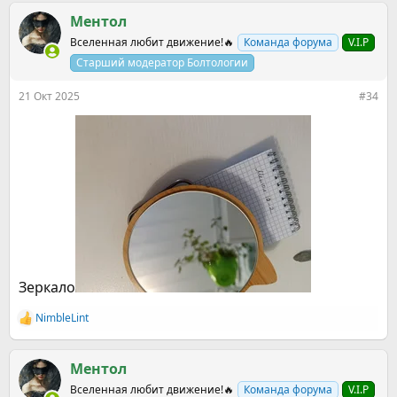
а
к
Ментол
ц
Вселенная любит движение!🔥
Команда форума
V.I.P
и
и
Старший модератор Болтологии
:
21 Окт 2025
#34
Зеркало
NimbleLint
Р
е
а
к
Ментол
ц
Вселенная любит движение!🔥
Команда форума
V.I.P
и