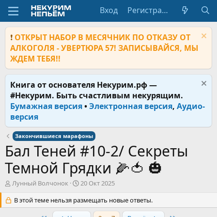
Вход
Регистрация
❗
ОТКРЫТ НАБОР В МЕСЯЧНИК ПО ОТКАЗУ ОТ
АЛКОГОЛЯ - УВЕРТЮРА 57! ЗАПИСЫВАЙСЯ, МЫ
ЖДЕМ ТЕБЯ!!
Книга от основателя Некурим.рф —
#Некурим. Быть счастливым некурящим.
Бумажная версия
•
Электронная версия
,
Аудио-
версия
Закончившиеся марафоны
Бал Теней #10-2/ Секреты
Темной Грядки 🌽🍅 🎃
А
Д
Лунный Волчонок
20 Окт 2025
в
а
т
В этой теме нельзя размещать новые ответы.
т
о
а