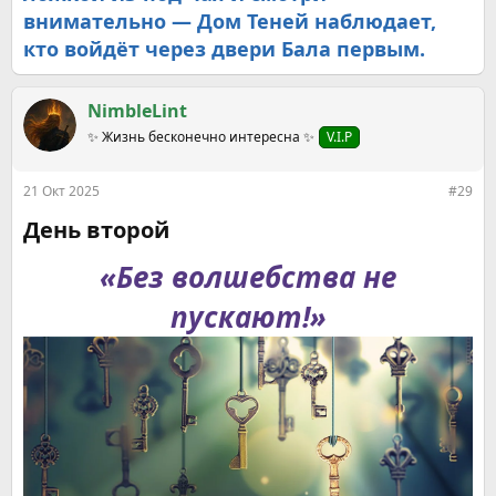
внимательно — Дом Теней наблюдает,
кто войдёт через двери Бала первым.
NimbleLint
✨ Жизнь бесконечно интересна ✨
V.I.P
21 Окт 2025
#29
День второй​
«Без волшебства не
пускают!»