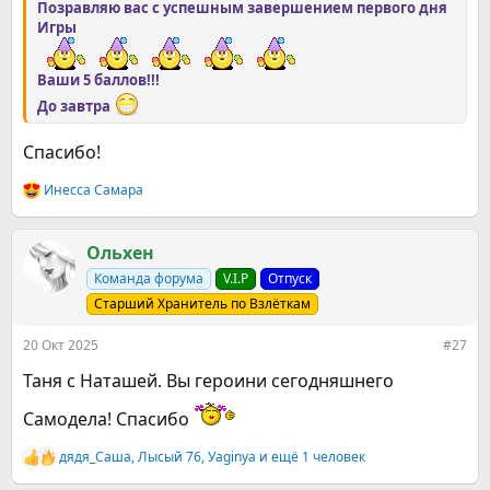
Позравляю вас с успешным завершением первого дня
Игры
Ваши 5 баллов!!!
До завтра
Спасибо!
Инесса Самара
Р
е
а
к
Ольхен
ц
Команда форума
V.I.P
Отпуск
и
и
Старший Хранитель по Взлёткам
:
20 Окт 2025
#27
Таня с Наташей. Вы героини сегодняшнего
Самодела! Спасибо
дядя_Саша
,
Лысый 76
,
Уaginya
и ещё 1 человек
Р
е