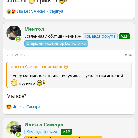
антеной
принято
Ева Берг
,
АнкаЯ
и
Уaginya
Р
е
а
к
Ментол
ц
Вселенная любит движение!🔥
Команда форума
V.I.P
и
и
Старший модератор Болтологии
:
20 Окт 2025
#24
Инесса Самара написал(а):
Супер магическая шляпа получилась, усиленная антеной
принято
Мы всё?
Инесса Самара
Р
е
а
к
Инесса Самара
ц
Команда форума
V.I.P
и