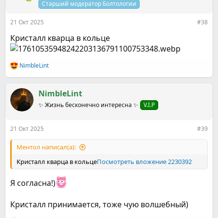
и
Старший модератор Болтологии
:
21 Окт 2025
#38
Кристалл кварца в кольце
NimbleLint
Р
е
а
к
NimbleLint
ц
✨ Жизнь бесконечно интересна ✨
V.I.P
и
и
:
21 Окт 2025
#39
Ментол написал(а):
Кристалл кварца в кольце
Посмотреть вложение 2230392
Я согласна!)
Кристалл принимается, тоже чую волшебный)