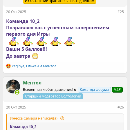
и
И.О. Старший хранитель по Стодневкам
:
20 Окт 2025
#25
Команда 10_2
Позравляю вас с успешным завершением
первого дня Игры
Ваши 5 баллов!!!
До завтра
Уaginya
,
Ольхен
и
Ментол
Р
е
а
к
Ментол
ц
Вселенная любит движение!🔥
Команда форума
V.I.P
и
и
Старший модератор Болтологии
:
20 Окт 2025
#26
Инесса Самара написал(а):
Команда 10_2