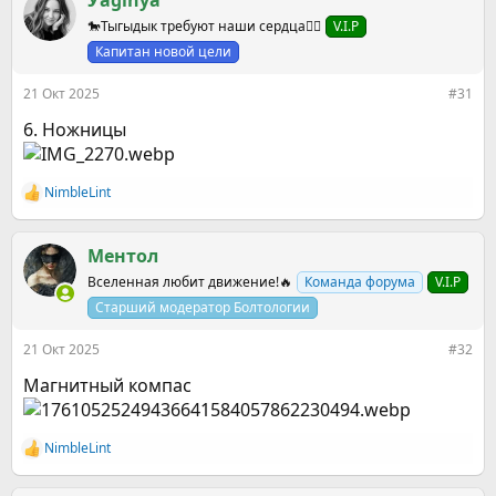
Уaginya
ц
🐎Тыгыдык требуют наши сердца❤️‍🔥
V.I.P
и
и
Капитан новой цели
:
21 Окт 2025
#31
6. Ножницы
NimbleLint
Р
е
а
к
Ментол
ц
Вселенная любит движение!🔥
Команда форума
V.I.P
и
и
Старший модератор Болтологии
:
21 Окт 2025
#32
Магнитный компас
NimbleLint
Р
е
а