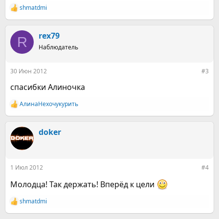
shmatdmi
Р
е
а
к
rex79
R
ц
Наблюдатель
и
и
:
30 Июн 2012
#3
спасибки Алиночка
АлинаНехочукурить
Р
е
а
к
doker
ц
и
и
:
1 Июл 2012
#4
Молодца! Так держать! Вперёд к цели
shmatdmi
Р
е