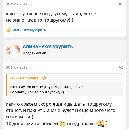
е
ч
30 Июн 2012
#1
м
а
ы
л
както чуток все по другому стало,,легче
а
не знаю ,,,как то по другому)))
АлинаНехочукурить
Р
е
а
к
АлинаНехочукурить
ц
Продвинутый
и
и
:
30 Июн 2012
#2
rex79 написал(а):
както чуток все по другому стало,,легче
не знаю ,,,как то по другому)))
как-то совсем скоро еще и дышать по другому
станет, и пахнуть иначе будет и еще много чего
изменится))
10 дней - мини юбилей
поздравляю