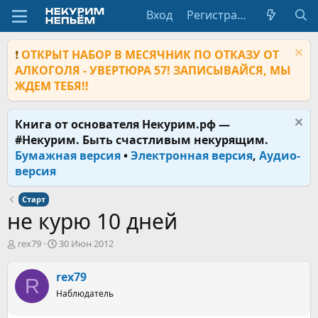
Вход
Регистрация
❗
ОТКРЫТ НАБОР В МЕСЯЧНИК ПО ОТКАЗУ ОТ
АЛКОГОЛЯ - УВЕРТЮРА 57! ЗАПИСЫВАЙСЯ, МЫ
ЖДЕМ ТЕБЯ!!
Книга от основателя Некурим.рф —
#Некурим. Быть счастливым некурящим.
Бумажная версия
•
Электронная версия
,
Аудио-
версия
Старт
не курю 10 дней
А
Д
rex79
30 Июн 2012
в
а
т
т
rex79
R
о
а
р
Наблюдатель
н
т
а