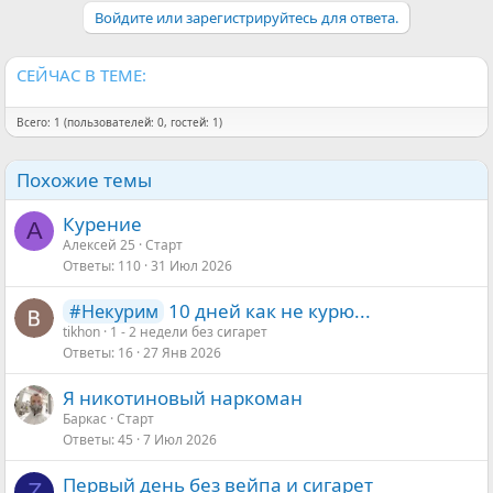
а
Войдите или зарегистрируйтесь для ответа.
к
ц
и
и
СЕЙЧАС В ТЕМЕ:
:
Всего: 1 (пользователей: 0, гостей: 1)
Похожие темы
Курение
А
Алексей 25
Старт
Ответы
110
31 Июл 2026
10 дней как не курю...
#Некурим
tikhon
1 - 2 недели без сигарет
Ответы
16
27 Янв 2026
Я никотиновый наркоман
Баркас
Старт
Ответы
45
7 Июл 2026
Первый день без вейпа и сигарет
Z