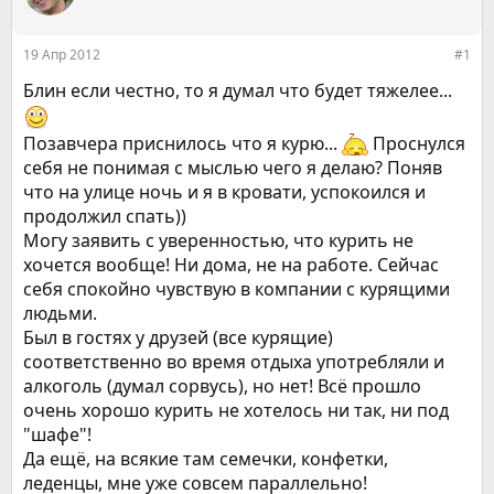
р
н
т
а
е
ч
19 Апр 2012
#1
м
а
ы
л
Блин если честно, то я думал что будет тяжелее...
а
Позавчера приснилось что я курю...
Проснулся
себя не понимая с мыслью чего я делаю? Поняв
что на улице ночь и я в кровати, успокоился и
продолжил спать))
Могу заявить с уверенностью, что курить не
хочется вообще! Ни дома, не на работе. Сейчас
себя спокойно чувствую в компании с курящими
людьми.
Был в гостях у друзей (все курящие)
соответственно во время отдыха употребляли и
алкоголь (думал сорвусь), но нет! Всё прошло
очень хорошо курить не хотелось ни так, ни под
"шафе"!
Да ещё, на всякие там семечки, конфетки,
леденцы, мне уже совсем параллельно!