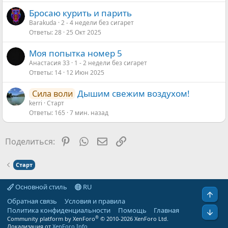
Бросаю курить и парить
Barakuda
2 - 4 недели без сигарет
Ответы
28
25 Окт 2025
Моя попытка номер 5
Анастасия 33
1 - 2 недели без сигарет
Ответы
14
12 Июн 2025
Дышим свежим воздухом!
Сила воли
kerri
Старт
Ответы
165
7 мин. назад
Pinterest
WhatsApp
Электронная почта
Ссылка
Поделиться:
Старт
Основной стиль
RU
Свер
Обратная связь
Условия и правила
Политика конфиденциальности
Помощь
Главная
Сниз
®
Community platform by XenForo
© 2010-2026 XenForo Ltd.
Локализация от
XenForo.Info