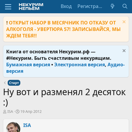
Вход
Регистрация
❗
ОТКРЫТ НАБОР В МЕСЯЧНИК ПО ОТКАЗУ ОТ
АЛКОГОЛЯ - УВЕРТЮРА 57! ЗАПИСЫВАЙСЯ, МЫ
ЖДЕМ ТЕБЯ!!
Книга от основателя Некурим.рф —
#Некурим. Быть счастливым некурящим.
Бумажная версия
•
Электронная версия
,
Аудио-
версия
Старт
Ну вот и разменял 2 десяток
:)
А
Д
ISA
19 Апр 2012
в
а
т
т
ISA
о
а