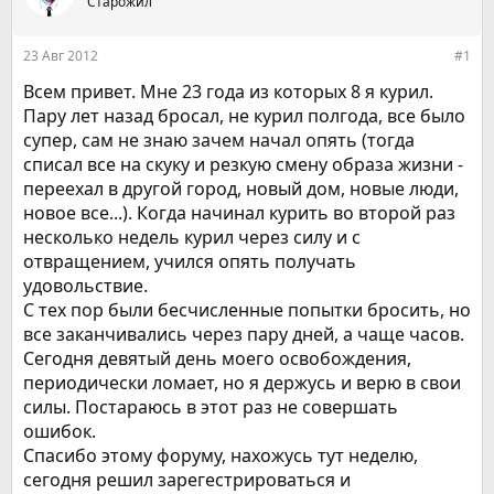
е
Старожил
ч
м
а
ы
л
23 Авг 2012
#1
а
Всем привет. Мне 23 года из которых 8 я курил.
Пару лет назад бросал, не курил полгода, все было
супер, сам не знаю зачем начал опять (тогда
списал все на скуку и резкую смену образа жизни -
переехал в другой город, новый дом, новые люди,
новое все...). Когда начинал курить во второй раз
несколько недель курил через силу и с
отвращением, учился опять получать
удовольствие.
С тех пор были бесчисленные попытки бросить, но
все заканчивались через пару дней, а чаще часов.
Сегодня девятый день моего освобождения,
периодически ломает, но я держусь и верю в свои
силы. Постараюсь в этот раз не совершать
ошибок.
Спасибо этому форуму, нахожусь тут неделю,
сегодня решил зарегестрироваться и