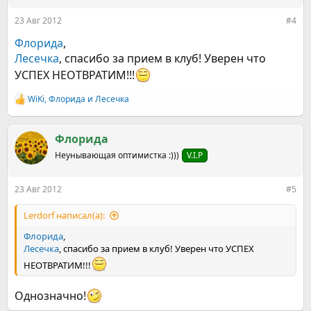
и
:
23 Авг 2012
#4
Флорида
,
Лесечка
, спасибо за прием в клуб! Уверен что
УСПЕХ НЕОТВРАТИМ!!!
WiKi
,
Флорида
и
Лесечка
Р
е
а
к
Флорида
ц
Неунывающая оптимистка :)))
V.I.P
и
и
:
23 Авг 2012
#5
Lerdorf написал(а):
Флорида
,
Лесечка
, спасибо за прием в клуб! Уверен что УСПЕХ
НЕОТВРАТИМ!!!
Однозначно!