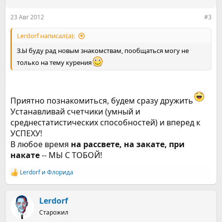
и
:
23 Авг 2012
#3
Lerdorf написал(а):
З.Ы буду рад новым знакомствам, пообщаться могу не
только на тему курения
Приятно познакомиться, будем сразу дружить
Устанавливай счетчики (умный и
среднестатистических способностей) и вперед к
УСПЕХУ!
В любое время
на рассвете, на закате, при
накате
-- МЫ С ТОБОЙ!
Lerdorf
и
Флорида
Р
е
а
к
Lerdorf
ц
Старожил
и