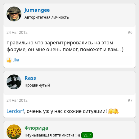
Jumangee
Авторитетная личность
24 Авг 2012
#6
правильно что зарегитрировались на этом
форуме, он мне очень помог, поможет и вам... )
Lika
Р
е
а
к
Rass
ц
Продвинутый
и
и
:
24 Авг 2012
#7
Lerdorf
, очень уж у нас схожие ситуации!
Флорида
Неунывающая оптимистка :)))
V.I.P