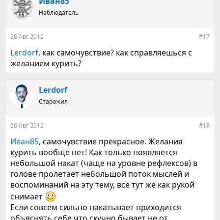
Иван85
ц
Наблюдатель
и
и
:
26 Авг 2012
#17
Lerdorf
, как самочувствие? как справляешься с
желанием курить?
Lerdorf
Старожил
26 Авг 2012
#18
Иван85
, самочувствие прекрасное. Желания
курить вообще нет! Как только появляется
небольшой накат (чаще на уровне рефлексов) в
голове пролетает небольшой поток мыслей и
воспоминаний на эту тему, все тут же как рукой
снимает
Если совсем сильно накатывает приходится
объяснять себе что скучно бывает не от