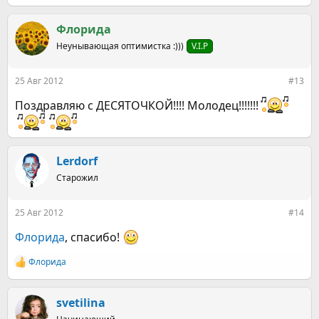
е
а
к
Флорида
ц
Неунывающая оптимистка :)))
V.I.P
и
и
:
25 Авг 2012
#13
Поздравляю с ДЕСЯТОЧКОЙ!!!! Молодец!!!!!!!
Lerdorf
Старожил
25 Авг 2012
#14
Флорида
, спасибо!
Флорида
Р
е
а
к
svetilina
ц