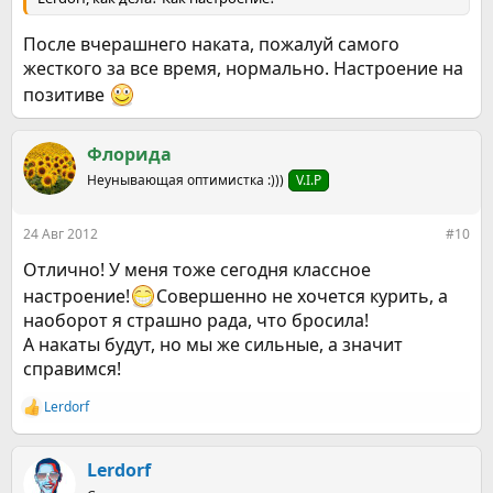
После вчерашнего наката, пожалуй самого
жесткого за все время, нормально. Настроение на
позитиве
Флорида
Неунывающая оптимистка :)))
V.I.P
24 Авг 2012
#10
Отлично! У меня тоже сегодня классное
настроение!
Совершенно не хочется курить, а
наоборот я страшно рада, что бросила!
А накаты будут, но мы же сильные, а значит
справимся!
Lerdorf
Р
е
а
к
Lerdorf
ц