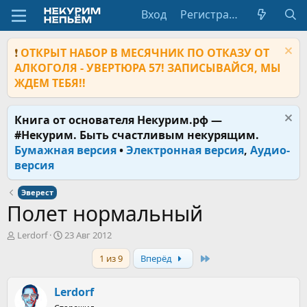
Вход
Регистрация
❗
ОТКРЫТ НАБОР В МЕСЯЧНИК ПО ОТКАЗУ ОТ
АЛКОГОЛЯ - УВЕРТЮРА 57! ЗАПИСЫВАЙСЯ, МЫ
ЖДЕМ ТЕБЯ!!
Книга от основателя Некурим.рф —
#Некурим. Быть счастливым некурящим.
Бумажная версия
•
Электронная версия
,
Аудио-
версия
Эверест
Полет нормальный
А
Д
Lerdorf
23 Авг 2012
в
а
Last
1 из 9
Вперёд
т
т
о
а
р
н
Lerdorf
т
а