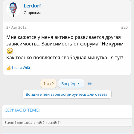
а
к
Lerdorf
ц
Старожил
и
и
:
27 Авг 2012
#20
Мне кажется у меня активно развивается другая
зависимость... Зависимость от форума "Не курим"
Как только появляется свободная минутка - я тут!
Lika
и
WiKi
Р
е
а
Last
1 из 9
Вперёд
к
ц
и
Войдите или зарегистрируйтесь для ответа.
и
:
СЕЙЧАС В ТЕМЕ:
Всего: 1 (пользователей: 0, гостей: 1)