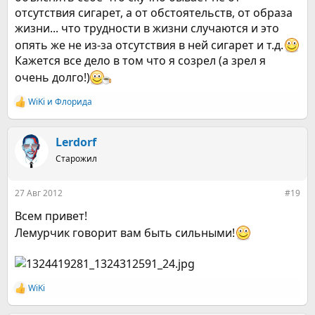
отсутствия сигарет, а от обстоятельств, от образа
жизни... что трудности в жизни случаются и это
опять же не из-за отсутствия в ней сигарет и т.д.
Кажется все дело в том что я созрел (а зрел я
очень долго!)
WiKi
и
Флорида
Р
е
а
к
Lerdorf
ц
Старожил
и
и
:
27 Авг 2012
#19
Всем привет!
Лемурчик говорит вам быть сильными!
WiKi
Р
е