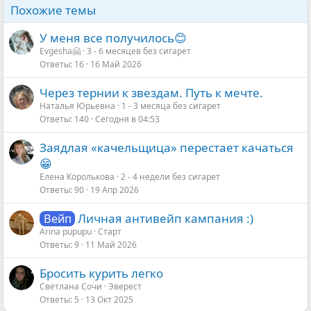
Похожие темы
У меня все получилось😊
Evgesha🤗
3 - 6 месяцев без сигарет
Ответы
16
16 Май 2026
Через тернии к звездам. Путь к мечте.
Наталья Юрьевна
1 - 3 месяца без сигарет
Ответы
140
Сегодня в 04:53
Заядлая «качельщица» перестает качаться
😁
Елена Королькова
2 - 4 недели без сигарет
Ответы
90
19 Апр 2026
Личная антивейп кампания :)
Вейп
Arina pupupu
Старт
Ответы
9
11 Май 2026
Бросить курить легко
Светлана Сочи
Эверест
Ответы
5
13 Окт 2025