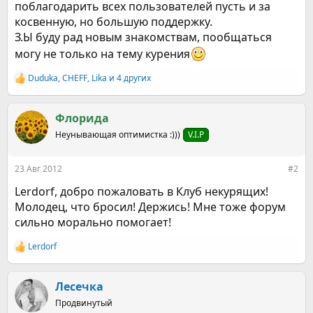
поблагодарить всех пользователей пусть и за
косвенную, но большую поддержку.
З.Ы буду рад новым знакомствам, пообщаться
могу не только на тему курения
Duduka
,
CHEFF
,
Lika
и 4 других
Р
е
а
к
Флорида
ц
Неунывающая оптимистка :)))
V.I.P
и
и
:
23 Авг 2012
#2
Lerdorf, добро пожаловать в Клуб некурящих!
Молодец, что бросил! Держись! Мне тоже форум
сильно морально помогает!
Lerdorf
Р
е
а
к
Лесечка
ц
Продвинутый
и