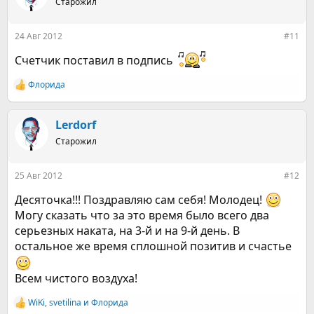
Старожил
и
и
:
24 Авг 2012
#11
Счетчик поставил в подпись
Флорида
Р
е
а
к
Lerdorf
ц
Старожил
и
и
:
25 Авг 2012
#12
Десяточка!!! Поздравляю сам себя! Молодец!
Могу сказать что за это время было всего два
серьезных наката, на 3-й и на 9-й день. В
остальное же время сплошной позитив и счастье
Всем чистого воздуха!
WiKi
,
svetilina
и
Флорида
Р