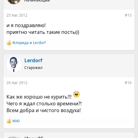
Начинающий
и
и
:
25 Авг 2012
#15
и я поздравляю!
приятно читать такие посты))
Флорида
и
Lerdorf
Р
е
а
к
Lerdorf
ц
Старожил
и
и
:
26 Авг 2012
#16
Как же хорошо не курить!!!
Чего я ждал столько времени?!
Всем добра и чистого воздуха!
WiKi
Р
е
а
к