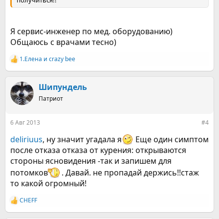
получиться!!
Я сервис-инженер по мед. оборудованию)
Общаюсь с врачами тесно)
1.Елена
и
crazy bee
Р
е
а
к
Шипундель
ц
Патриот
и
и
:
6 Авг 2013
#4
deliriuus
, ну значит угадала я
Еще один симптом
после отказа отказа от курения: открываются
стороны ясновидения -так и запишем для
потомков
. Давай. не пропадай держись!!стаж
то какой огромный!
CHEFF
Р
е