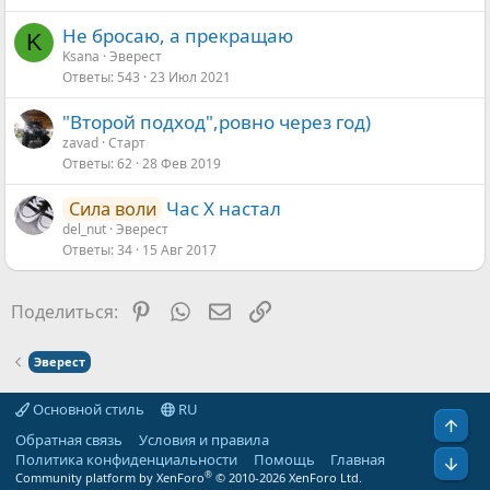
е
н
Не бросаю, а прекращаю
K
о
Ksana
Эверест
Ответы
543
23 Июл 2021
"Второй подход",ровно через год)
zavad
Старт
Ответы
62
28 Фев 2019
Час Х настал
Сила воли
del_nut
Эверест
Ответы
34
15 Авг 2017
Pinterest
WhatsApp
Электронная почта
Ссылка
Поделиться:
Эверест
Основной стиль
RU
Свер
Обратная связь
Условия и правила
Политика конфиденциальности
Помощь
Главная
Сниз
®
Community platform by XenForo
© 2010-2026 XenForo Ltd.