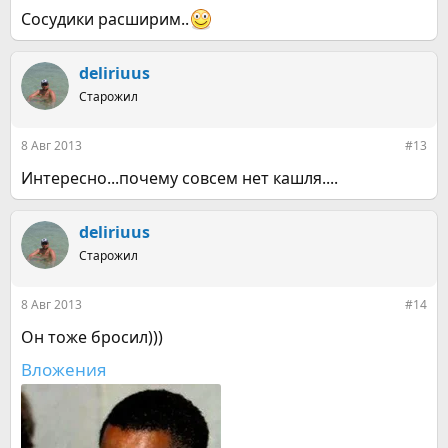
Сосудики расширим..
deliriuus
Старожил
8 Авг 2013
#13
Интересно...почему совсем нет кашля....
deliriuus
Старожил
8 Авг 2013
#14
Он тоже бросил)))
Вложения