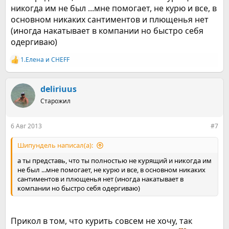
никогда им не был ...мне помогает, не курю и все, в
основном никаких сантиментов и плющенья нет
(иногда накатывает в компании но быстро себя
одергиваю)
1.Елена
и
CHEFF
Р
е
а
к
deliriuus
ц
Старожил
и
и
:
6 Авг 2013
#7
Шипундель написал(а):
а ты представь, что ты полностью не курящий и никогда им
не был ...мне помогает, не курю и все, в основном никаких
сантиментов и плющенья нет (иногда накатывает в
компании но быстро себя одергиваю)
Прикол в том, что курить совсем не хочу, так