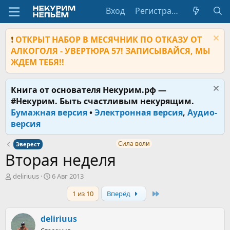
Вход
Регистрация
❗
ОТКРЫТ НАБОР В МЕСЯЧНИК ПО ОТКАЗУ ОТ
АЛКОГОЛЯ - УВЕРТЮРА 57! ЗАПИСЫВАЙСЯ, МЫ
ЖДЕМ ТЕБЯ!!
Книга от основателя Некурим.рф —
#Некурим. Быть счастливым некурящим.
Бумажная версия
•
Электронная версия
,
Аудио-
версия
Сила воли
Эверест
Вторая неделя
А
Д
deliriuus
6 Авг 2013
в
а
Last
1 из 10
Вперёд
т
т
о
а
р
н
deliriuus
т
а