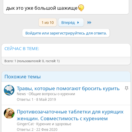
дык это уже большой шажище
Last
1 из 10
Вперёд
Войдите или зарегистрируйтесь для ответа.
СЕЙЧАС В ТЕМЕ:
Всего: 1 (пользователей: 0, гостей: 1)
Похожие темы
З
Травы, которые помогают бросить курить
а
News
Общие вопросы о курении
Ответы
1
8 Май 2019
к
р
Противозачаточные таблетки для курящих
е
женщин. Совместимость с курением
п
GingerCat
Курение и здоровье
л
Ответы
2
22 Фев 2020