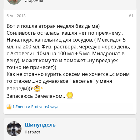
е
Старожил
ч
м
а
ы
л
6 Авг 2013
#1
а
Вот и пошла вторая неделя без дыма)
Сонливость осталась, кашля нет по прежнему..
Начал курс капельниц для сосудов, ( Мексидол 5
мл. на 200 мл. Физ. раствора, чередую через день,
с Актовегин 10мл на 100 мл + 5 мл. Милдронат в
вену), может кому то и поможет...ну вреда уж
точно не принесет))
Как не странно курить совсем не хочется...с моим
то стажем...но думаю все " веселье" у меня
впереди)))
Запасаюсь Вамеланом..
1.Елена
и
Protivore4ivaya
Р
е
а
к
Шипундель
ц
Патриот
и
и