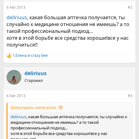
:
6 Авг 2013
#2
deliriuus
, какая большая аптечка получается, ты
случайно к медицине отношения не имеешь? а то
такой профессиональный подход...
хотя в этой борьбе все средства хороши!все у нас
получиться!!
1.Елена
и
crazy bee
Р
е
а
к
deliriuus
ц
Старожил
и
и
:
6 Авг 2013
#3
Шипундель написал(а):
deliriuus
, какая большая аптечка получается, ты случайно к
медицине отношения не имеешь? а то такой
профессиональный подход...
хотя в этой борьбе все средства хороши!все у нас