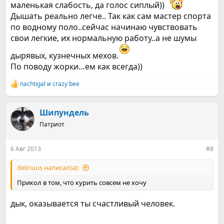
маленькая слабость, да голос сиплый))
Дышать реально легче.. Так как сам мастер спорта
по водному поло..сейчас начинаю чувствовать
свои легкие, их нормальную работу..а не шумы
дырявых, кузнечных мехов.
По поводу жорки…ем как всегда))
nachtigal
и
crazy bee
Р
е
а
к
Шипундель
ц
Патриот
и
и
:
6 Авг 2013
#8
deliriuus написал(а):
Прикол в том, что курить совсем не хочу
дык, оказывается ты счастливый человек.