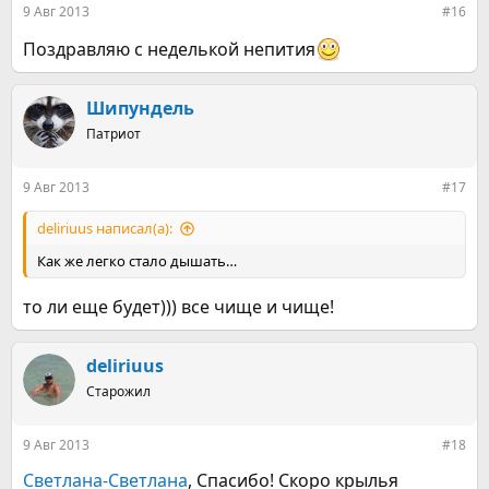
9 Авг 2013
#16
Поздравляю с неделькой непития
Шипундель
Патриот
9 Авг 2013
#17
deliriuus написал(а):
Как же легко стало дышать…
то ли еще будет))) все чище и чище!
deliriuus
Старожил
9 Авг 2013
#18
Светлана-Светлана
, Спасибо! Скоро крылья