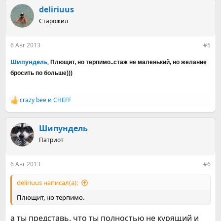
а
к
deliriuus
ц
Старожил
и
и
:
6 Авг 2013
#5
Шипундель,
Плющит, но терпимо..стаж не маленький, но желание
бросить по больше)))
crazy bee
и
CHEFF
Р
е
а
к
Шипундель
ц
Патриот
и
и
:
6 Авг 2013
#6
deliriuus написал(а):
Плющит, но терпимо.
а ты представь, что ты полностью не курящий и