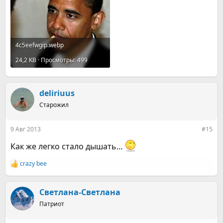
4c5eefwgip.webp
24,2 KB · Просмотры: 499
deliriuus
Старожил
9 Авг 2013
#15
Как же легко стало дышать…
crazy bee
Р
е
а
к
Светлана-Светлана
ц
Патриот
и
и
: