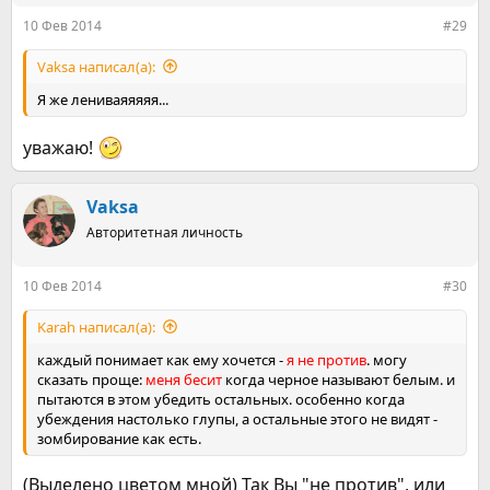
10 Фев 2014
#29
Vaksa написал(а):
Я же лениваяяяяя...
уважаю!
Vaksa
Авторитетная личность
10 Фев 2014
#30
Karah написал(а):
каждый понимает как ему хочется -
я не против
. могу
сказать проще:
меня бесит
когда черное называют белым. и
пытаются в этом убедить остальных. особенно когда
убеждения настолько глупы, а остальные этого не видят -
зомбирование как есть.
(Выделено цветом мной) Так Вы "не против", или