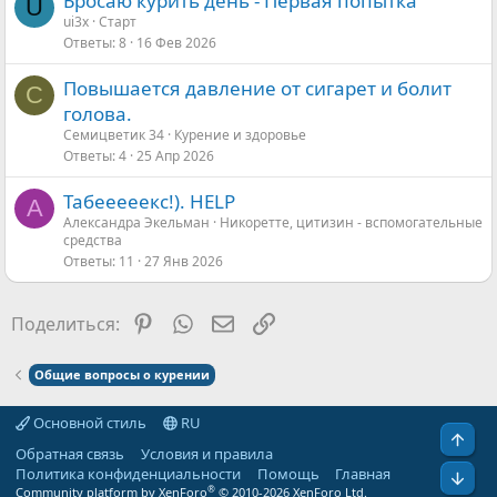
Бросаю курить день - Первая попытка
U
ui3x
Старт
Ответы
8
16 Фев 2026
Повышается давление от сигарет и болит
С
голова.
Семицветик 34
Курение и здоровье
Ответы
4
25 Апр 2026
Табееееекс!). HELP
А
Александра Экельман
Никоретте, цитизин - вспомогательные
средства
Ответы
11
27 Янв 2026
Pinterest
WhatsApp
Электронная почта
Ссылка
Поделиться:
Общие вопросы о курении
Основной стиль
RU
Свер
Обратная связь
Условия и правила
Политика конфиденциальности
Помощь
Главная
Сниз
®
Community platform by XenForo
© 2010-2026 XenForo Ltd.