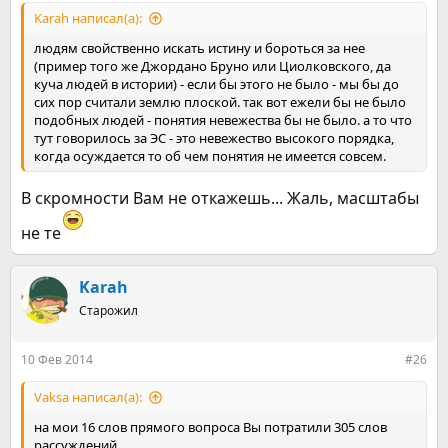
Karah написал(а):
людям свойственно искать истину и бороться за нее
(пример того же Джордано Бруно или Циолковского, да
куча людей в истории) - если бы этого не было - мы бы до
сих пор считали землю плоской. так вот ежели бы не было
подобных людей - понятия невежества бы не было. а то что
тут говорилось за ЭС - это невежество высокого порядка,
когда осуждается то об чем понятия не имеется совсем.
В скромности Вам не откажешь... Жаль, масштабы
не те
Karah
Старожил
10 Фев 2014
#26
Vaksa написал(а):
на мои 16 слов прямого вопроса Вы потратили 305 слов
рассуждений