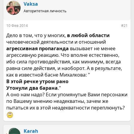
р
н
Vaksa
т
а
е
Авторитетная личность
ч
м
а
ы
л
10 Фев 2014
#21
а
Дело в том, что у многих,
в любой области
человеческой деятельности и отношений
агрессивная пропаганда
вызывает не менее
агрессивную реакцию. Что вполне естественно,
ибо сила противодействия, как минимум, всегда
равна силе действия, и наоборот. А в результате,
как в известной басне Михалкова: "
В
этой
речке
утром
рано
Утонули
два
барана
."
А оно нам надо? Если упомянутые Вами персонажи
по Вашему мнению неадекватны, зачем же
пытаться их в этой неадекватности переплюнуть?
Karah