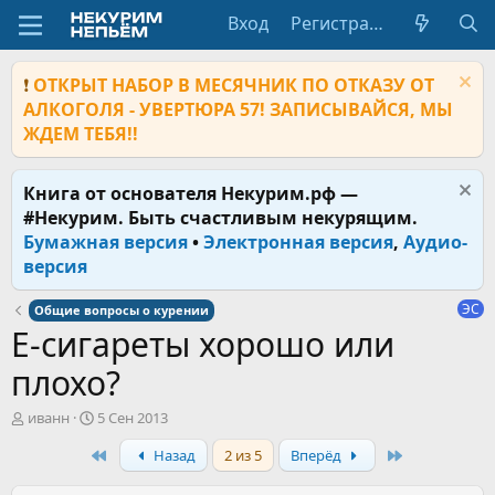
Вход
Регистрация
❗
ОТКРЫТ НАБОР В МЕСЯЧНИК ПО ОТКАЗУ ОТ
АЛКОГОЛЯ - УВЕРТЮРА 57! ЗАПИСЫВАЙСЯ, МЫ
ЖДЕМ ТЕБЯ!!
Книга от основателя Некурим.рф —
#Некурим. Быть счастливым некурящим.
Бумажная версия
•
Электронная версия
,
Аудио-
версия
ЭС
Общие вопросы о курении
Е-сигареты хорошо или
плохо?
А
Д
иванн
5 Сен 2013
в
а
First
Last
Назад
2 из 5
Вперёд
т
т
о
а