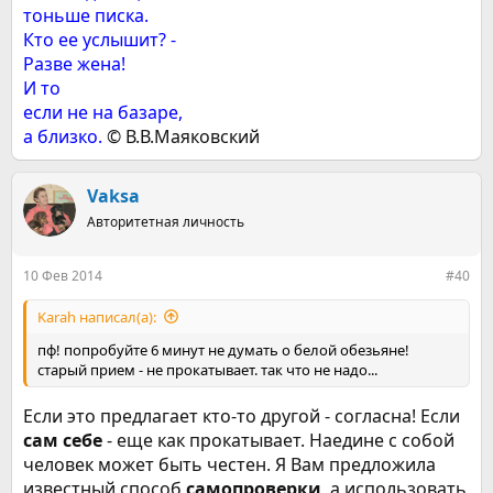
тоньше писка.
Кто ее услышит? -
Разве жена!
И то
если не на базаре,
а близко.
© В.В.Маяковский
Vaksa
Авторитетная личность
10 Фев 2014
#40
Karah написал(а):
пф! попробуйте 6 минут не думать о белой обезьяне!
старый прием - не прокатывает. так что не надо...
Если это предлагает кто-то другой - согласна! Если
сам себе
- еще как прокатывает. Наедине с собой
человек может быть честен. Я Вам предложила
известный способ
самопроверки
, а использовать