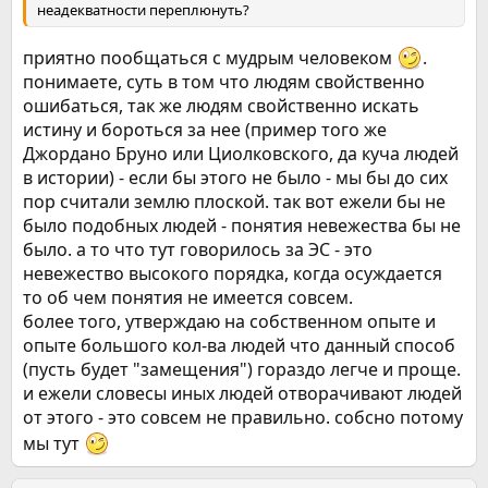
неадекватности переплюнуть?
приятно пообщаться с мудрым человеком
.
понимаете, суть в том что людям свойственно
ошибаться, так же людям свойственно искать
истину и бороться за нее (пример того же
Джордано Бруно или Циолковского, да куча людей
в истории) - если бы этого не было - мы бы до сих
пор считали землю плоской. так вот ежели бы не
было подобных людей - понятия невежества бы не
было. а то что тут говорилось за ЭС - это
невежество высокого порядка, когда осуждается
то об чем понятия не имеется совсем.
более того, утверждаю на собственном опыте и
опыте большого кол-ва людей что данный способ
(пусть будет "замещения") гораздо легче и проще.
и ежели словесы иных людей отворачивают людей
от этого - это совсем не правильно. собсно потому
мы тут