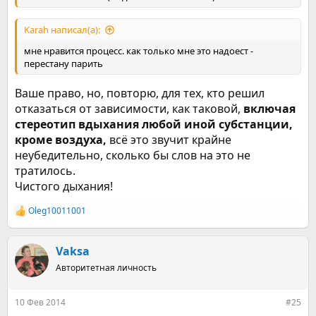
Karah написал(а):
мне нравится процесс. как только мне это надоест -
перестану парить
Ваше право, но, повторю, для тех, кто решил
отказаться от зависимости, как таковой,
включая
стереотип вдыхания любой иной субстанции,
кроме воздуха,
всё это звучит крайне
неубедительно, сколько бы слов на это не
тратилось.
Чистого дыхания!
Oleg10011001
Р
е
а
к
Vaksa
ц
Авторитетная личность
и
и
:
10 Фев 2014
#25