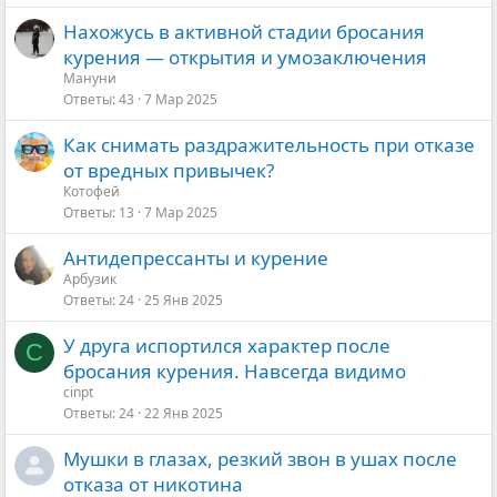
Нахожусь в активной стадии бросания
курения — открытия и умозаключения
Мануни
Ответы
43
7 Мар 2025
Как снимать раздражительность при отказе
от вредных привычек?
Котофей
Ответы
13
7 Мар 2025
Антидепрессанты и курение
Арбузик
Ответы
24
25 Янв 2025
У друга испортился характер после
C
бросания курения. Навсегда видимо
cinpt
Ответы
24
22 Янв 2025
Мушки в глазах, резкий звон в ушах после
отказа от никотина