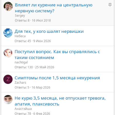
З
Влияет ли курение на центральную
а
нервную систему?
к
Sergey
Ответы
8
16 Июл 2018
р
е
Для тех, у кого шалят нервишки
п
Небеса
л
Ответы
45
9 Июн 2026
е
н
Поступил вопрос. Как вы справлялись с
о
таким состоянием
nachtigal
Ответы
130
25 Май 2026
Симптомы после 1,5 месяца некурения
Z
Zachars
Ответы
5
16 Мар 2026
Не курю 3,5 месяца, не отпускает тревога,
апатия, плаксивость
Анастэйша
Ответы
78
6 Фев 2026