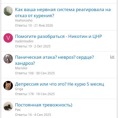
Как ваша нервная система реагировала на
отказ от курения?
Vsehorosho
Ответы
10
21 Янв 2026
Помогите разобраться - Никотин и ЦНР
V
VadimVadim
Ответы
19
2 Окт 2025
О
Паническая атака? невроз? сердце?
п
хандроз?
р
Mariskis
Ответы
106
30 Сен 2025
о
с
Депрессия или что это? Не курю 5 месяц
Griga
Ответы
178
18 Сен 2025
Постоянная тревожность)
Рик
Ответы
16
4 Сен 2025