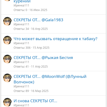
а
курении
к
Иринка111
Ответы
0
16 Июн 2025
р
ы
СЕКРЕТЫ ОТ... @Gala1983
т
Иринка111
а
Ответы
34
16 Апр 2025
Что может вызвать отвращение к табаку?
Иринка111
Ответы
306
15 Апр 2025
СЕКРЕТЫ ОТ... @Рыжая Бестия
Иринка111
Ответы
41
11 Апр 2025
СЕКРЕТЫ ОТ... @MoonWolf (@Лунный
Волчонок)
Иринка111
Ответы
89
16 Мар 2025
И снова СЕКРЕТЫ ОТ...
Иринка111