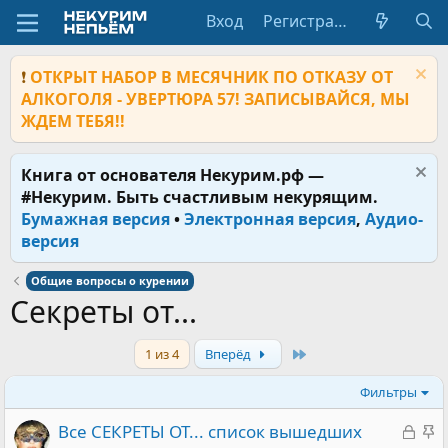
Вход
Регистрация
❗
ОТКРЫТ НАБОР В МЕСЯЧНИК ПО ОТКАЗУ ОТ
АЛКОГОЛЯ - УВЕРТЮРА 57! ЗАПИСЫВАЙСЯ, МЫ
ЖДЕМ ТЕБЯ!!
Книга от основателя Некурим.рф —
#Некурим. Быть счастливым некурящим.
Бумажная версия
•
Электронная версия
,
Аудио-
версия
Общие вопросы о курении
Секреты от...
Last
1 из 4
Вперёд
Фильтры
З
З
Все СЕКРЕТЫ ОТ... список вышедших