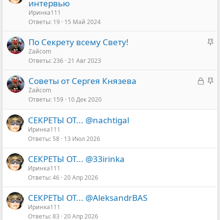
а
а
интервью
к
к
Иринка111
Ответы
19
15 Май 2024
р
р
ы
е
З
По Секрету всему Свету!
т
п
а
Zaйcom
а
л
Ответы
236
21 Авг 2023
к
е
р
н
З
З
Советы от Сергея Князева
е
о
а
а
Zaйcom
п
Ответы
159
10 Дек 2020
к
к
л
р
р
е
СЕКРЕТЫ ОТ... @nachtigal
ы
е
н
Иринка111
т
п
о
Ответы
58
13 Июл 2026
а
л
е
СЕКРЕТЫ ОТ... @33irinka
н
Иринка111
о
Ответы
46
20 Апр 2026
СЕКРЕТЫ ОТ... @AleksandrBАS
Иринка111
Ответы
83
20 Апр 2026