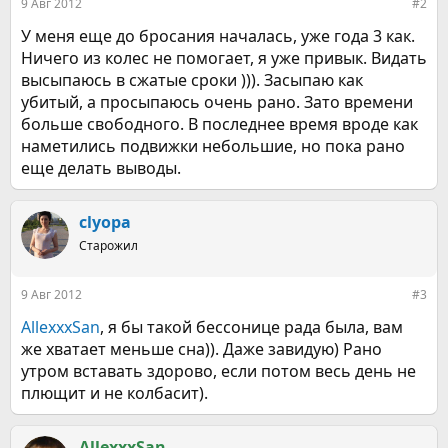
9 Авг 2012
#2
У меня еще до бросания началась, уже года 3 как.
Ничего из колес не помогает, я уже привык. Видать
высыпаюсь в сжатые сроки ))). Засыпаю как
убитый, а просыпаюсь очень рано. Зато времени
больше свободного. В последнее время вроде как
наметились подвижки небольшие, но пока рано
еще делать выводы.
clyopa
Старожил
9 Авг 2012
#3
AllexxxSan
, я бы такой бессонице рада была, вам
же хватает меньше сна)). Даже завидую) Рано
утром вставать здорово, если потом весь день не
плющит и не колбасит).
AllexxxSan