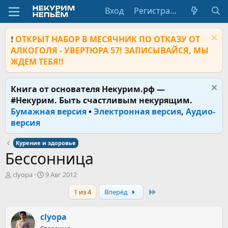
Вход
Регистрация
❗
ОТКРЫТ НАБОР В МЕСЯЧНИК ПО ОТКАЗУ ОТ
АЛКОГОЛЯ - УВЕРТЮРА 57! ЗАПИСЫВАЙСЯ, МЫ
ЖДЕМ ТЕБЯ!!
Книга от основателя Некурим.рф —
#Некурим. Быть счастливым некурящим.
Бумажная версия
•
Электронная версия
,
Аудио-
версия
Курение и здоровье
Бессонница
А
Д
clyopa
9 Авг 2012
в
а
Last
1 из 4
Вперёд
т
т
о
а
р
н
clyopa
т
а