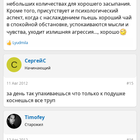
небольших количествах для хорошего засыпания.
Кроме того, присутствует и психологический
аспект, когда с наслаждением пьешь хороший чай
в спокойной обстановке, успокаиваются мысли и
чувства, уходит излишняя агрессия..., хорошо
Lyudmila
Р
е
а
к
СергейС
С
ц
Начинающий
и
и
:
11 Авг 2012
#15
за день так упахиваешься что только к подушке
коснешься все труп
Timofey
Старожил
12 Авг 2012
#16