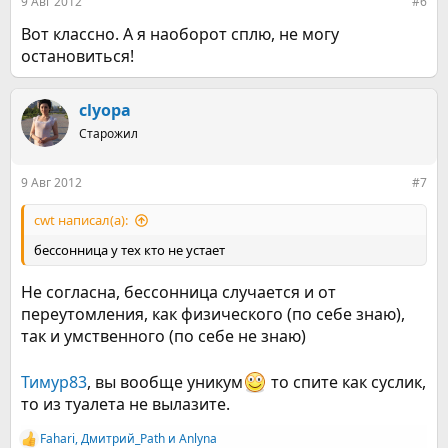
9 Авг 2012
#6
Вот классно. А я наоборот сплю, не могу
остановиться!
clyopa
Старожил
9 Авг 2012
#7
cwt написал(а):
бессонница у тех кто не устает
Не согласна, бессонница случается и от
переутомления, как физического (по себе знаю),
так и умственного (по себе не знаю)
Тимур83
, вы вообще уникум
то спите как суслик,
то из туалета не вылазите.
Fahari
,
Дмитрий_Path
и
Anlyna
Р