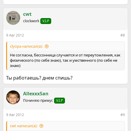
е
а
к
cwt
ц
clockwork
V.I.P
и
и
:
9 Авг 2012
#8
clyopa написал(а):
Не согласна, бессонница случается и от переутомления, как
физического (по себе знаю), так и умственного (по себе не
знаю)
Ты работаешь? днем спишь?
AllexxxSan
Починяю примус
V.I.P
9 Авг 2012
#9
cwt написал(а):