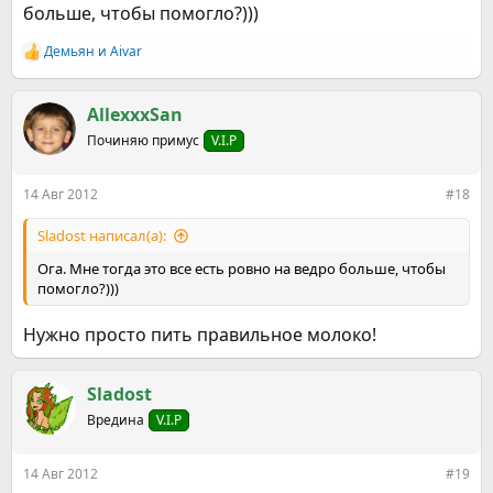
больше, чтобы помогло?)))
Демьян
и
Aivar
Р
е
а
к
AllexxxSan
ц
Починяю примус
V.I.P
и
и
:
14 Авг 2012
#18
Sladost написал(а):
Ога. Мне тогда это все есть ровно на ведро больше, чтобы
помогло?)))
Нужно просто пить правильное молоко!
Sladost
Вредина
V.I.P
14 Авг 2012
#19