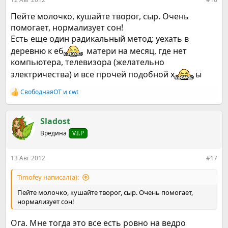
Пейте молочко, кушайте творог, сыр. Очень
помогает, нормализует сон!
Есть еще один радикальный метод: уехать в
деревню к еб
матери на месяц, где нет
компьютера, телевизора (желательно
электричества) и все прочей подобной х
ы
СвободнаяОТ
и
cwt
Р
е
а
к
Sladost
ц
Вредина
V.I.P
и
и
:
13 Авг 2012
#17
Timofey написал(а):
Пейте молочко, кушайте творог, сыр. Очень помогает,
нормализует сон!
Ога. Мне тогда это все есть ровно на ведро