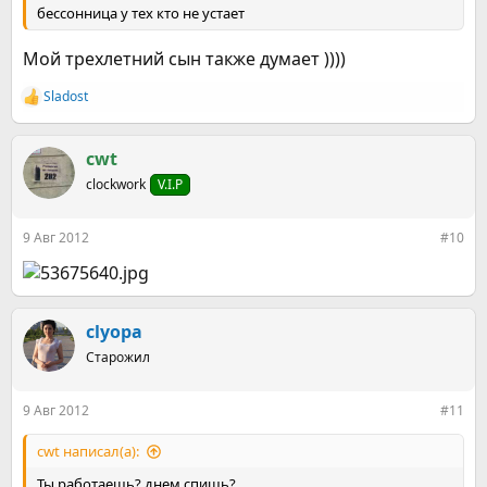
бессонница у тех кто не устает
Мой трехлетний сын также думает ))))
Sladost
Р
е
а
к
cwt
ц
clockwork
V.I.P
и
и
:
9 Авг 2012
#10
clyopa
Старожил
9 Авг 2012
#11
cwt написал(а):
Ты работаешь? днем спишь?