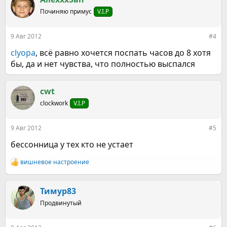
Починяю примус
V.I.P
9 Авг 2012
#4
clyopa
, всё равно хочется поспать часов до 8 хотя
бы, да и нет чувства, что полностью выспался
cwt
clockwork
V.I.P
9 Авг 2012
#5
бессонница у тех кто не устает
вишневое настроение
Р
е
а
к
Тимур83
ц
Продвинутый
и
и
: