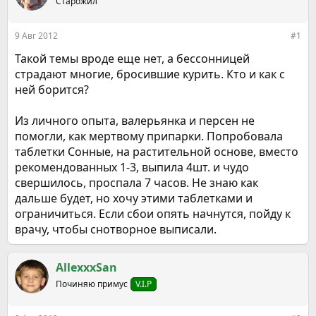
е
Старожил
ч
м
а
ы
л
9 Авг 2012
#1
а
Такой темы вроде еще нет, а бессонницей
страдают многие, бросившие курить. Кто и как с
ней борится?
Из личного опыта, валерьянка и персен не
помогли, как мертвому припарки. Попробовала
таблетки Сонные, на растительной основе, вместо
рекомендованных 1-3, выпила 4шт. и чудо
свершилось, проспала 7 часов. Не знаю как
дальше будет, но хочу этими таблетками и
ограничиться. Если сбои опять начнутся, пойду к
врачу, чтобы снотворное выписали.
AllexxxSan
Починяю примус
V.I.P