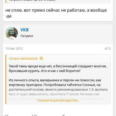
не сплю. вот прямо сейчас не работаю. а вообще
-да
VKB
Патриот
10 Авг 2012
#12
clyopa написал(а):
Такой темы вроде еще нет, а бессонницей страдают многие,
бросившие курить. Кто и как с ней борится?
Из личного опыта, валерьянка и персен не помогли, как
мертвому припарки. Попробовала таблетки Сонные, на
растительной основе, вместо рекомендованных 1-3, выпила
4шт. и чудо свершилось, проспала 7 часов. Не знаю как
дальше будет, но хочу этими таблетками и ограничиться.
Нажмите для раскрытия...
Если сбои опять начнутся, пойду к врачу, чтобы снотворное
выписали.