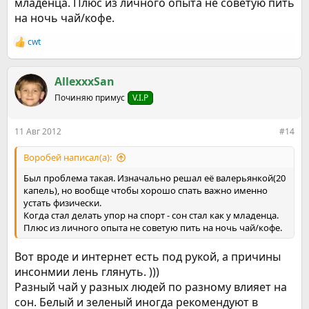
младенца. Плюс из личного опыта не советую пить
на ночь чай/кофе.
cwt
Р
е
а
к
AllexxxSan
ц
Починяю примус
V.I.P
и
и
:
11 Авг 2012
#14
Воробей написал(а):
Был проблема такая. Изначально решал её валерьянкой(20
капель), но вообще чтобы хорошо спать важно именно
устать физически.
Когда стал делать упор на спорт - сон стал как у младенца.
Плюс из личного опыта не советую пить на ночь чай/кофе.
Вот вроде и интернет есть под рукой, а причины
инсонмии лень глянуть. )))
Разный чай у разных людей по разному влияет на
сон. Белый и зеленый иногда рекомендуют в