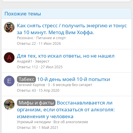
Похожие темы
Как снять стресс / получить энергию и тонус
за 10 минут. Метод Вим Хоффа.
Резонанс
Питание и спорт
Ответы
22
11 Июн 2026
Для тех, кто искал ответы, но не нашел
А
Андрей1
Эверест
Ответы
112
27 Июл 2025
10-й день моей 10-й попытки
Табекс
Е
Евгений Карпов
3 - 6 месяцев без сигарет
Ответы
43
15 Апр 2020
Восстанавливается ли
Мифы и факты
организм, если отказаться от алкоголя:
изменения у человека
Угрюмый нелюдим
Все об алкоголизме
Ответы
36
1 Май 2021