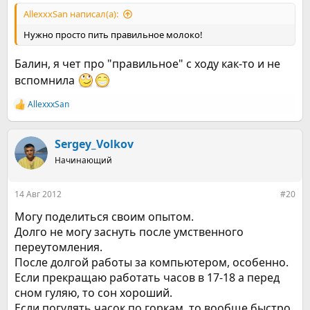
AllexxxSan написал(а):
Нужно просто пить правильное молоко!
Балин, я чет про "правильное" с ходу как-то и не
вспомнила
AllexxxSan
Р
е
а
к
Sergey_Volkov
ц
Начинающий
и
и
:
14 Авг 2012
#20
Могу поделиться своим опытом.
Долго не могу заснуть после умственного
переутомления.
После долгой работы за компьютером, особенно.
Если прекращаю работать часов в 17-18 а перед
сном гуляю, то сон хороший.
Если погулять часок по горкам, то вообще быстро