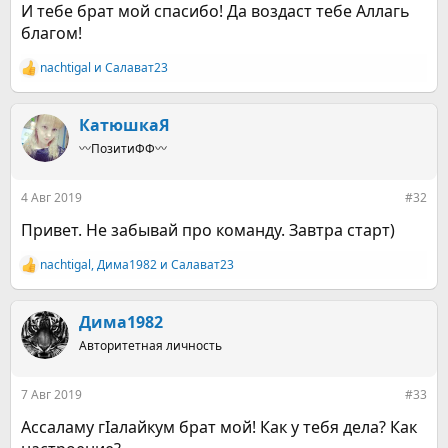
И тебе брат мой спасибо! Да воздаст тебе Аллагь
благом!
nachtigal
и
Салават23
Р
е
а
к
КатюшкаЯ
ц
〰️ПозитиФФ〰️
и
и
:
4 Авг 2019
#32
Привет. Не забывай про команду. Завтра старт)
nachtigal
,
Дима1982
и
Салават23
Р
е
а
к
Дима1982
ц
Авторитетная личность
и
и
:
7 Авг 2019
#33
Ассаламу гӀалайкум брат мой! Как у тебя дела? Как