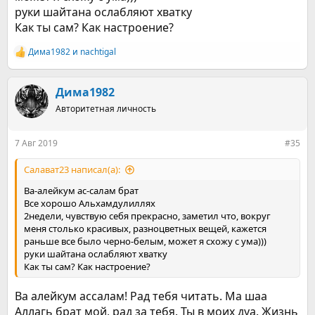
руки шайтана ослабляют хватку
Как ты сам? Как настроение?
Дима1982
и
nachtigal
Р
е
а
к
Дима1982
ц
Авторитетная личность
и
и
:
7 Авг 2019
#35
Салават23 написал(а):
Ва-алейкум ас-салам брат
Все хорошо Альхамдулиллях
2недели, чувствую себя прекрасно, заметил что, вокруг
меня столько красивых, разноцветных вещей, кажется
раньше все было черно-белым, может я схожу с ума)))
руки шайтана ослабляют хватку
Как ты сам? Как настроение?
Ва алейкум ассалам! Рад тебя читать. Ма шаа
Аллагь брат мой, рад за тебя. Ты в моих дуа. Жизнь