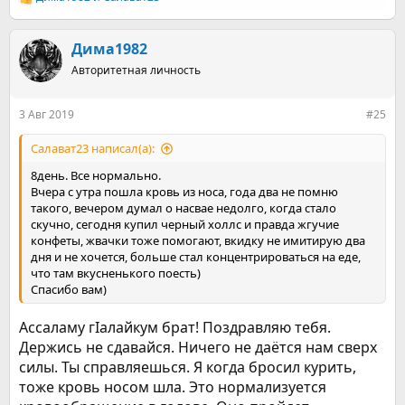
Р
е
а
к
Дима1982
ц
Авторитетная личность
и
и
:
3 Авг 2019
#25
Салават23 написал(а):
8день. Все нормально.
Вчера с утра пошла кровь из носа, года два не помню
такого, вечером думал о насвае недолго, когда стало
скучно, сегодня купил черный холлс и правда жгучие
конфеты, жвачки тоже помогают, вкидку не имитирую два
дня и не хочется, больше стал концентрироваться на еде,
что там вкусненького поесть)
Спасибо вам)
Ассаламу гӀалайкум брат! Поздравляю тебя.
Держись не сдавайся. Ничего не даётся нам сверх
силы. Ты справляешься. Я когда бросил курить,
тоже кровь носом шла. Это нормализуется