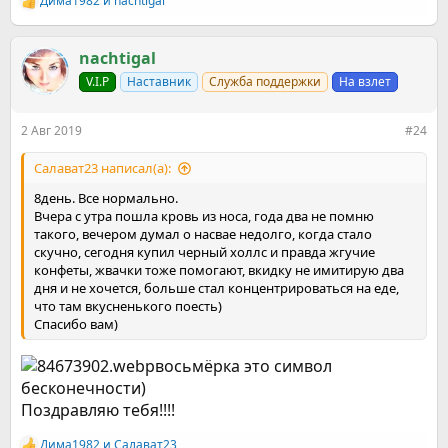
Дима1982
и
nachtigal
Р
е
а
к
nachtigal
ц
V.I.P
Наставник
Служба поддержки
На взлет
и
и
:
2 Авг 2019
#24
Салават23 написал(а):
8день. Все нормально.
Вчера с утра пошла кровь из носа, года два не помню
такого, вечером думал о насвае недолго, когда стало
скучно, сегодня купил черный холлс и правда жгучие
конфеты, жвачки тоже помогают, вкидку не имитирую два
дня и не хочется, больше стал концентрироваться на еде,
что там вкусненького поесть)
Спасибо вам)
восьмёрка это символ
бесконечности)
Поздравляю тебя!!!!
Дима1982
и
Салават23