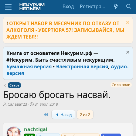
Вход
Регистрация
❗
ОТКРЫТ НАБОР В МЕСЯЧНИК ПО ОТКАЗУ ОТ
АЛКОГОЛЯ - УВЕРТЮРА 57! ЗАПИСЫВАЙСЯ, МЫ
ЖДЕМ ТЕБЯ!!
Книга от основателя Некурим.рф —
#Некурим. Быть счастливым некурящим.
Бумажная версия
•
Электронная версия
,
Аудио-
версия
Сила воли
Старт
Бросаю бросать насвай.
А
Д
Салават23
31 Июл 2019
в
а
First
Назад
2 из 2
т
т
о
а
р
н
nachtigal
т
а