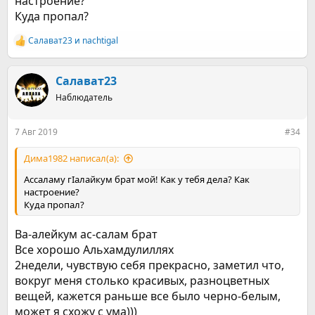
настроение?
Куда пропал?
Салават23
и
nachtigal
Р
е
а
к
Салават23
ц
Наблюдатель
и
и
:
7 Авг 2019
#34
Дима1982 написал(а):
Ассаламу гӀалайкум брат мой! Как у тебя дела? Как
настроение?
Куда пропал?
Ва-алейкум ас-салам брат
Все хорошо Альхамдулиллях
2недели, чувствую себя прекрасно, заметил что,
вокруг меня столько красивых, разноцветных
вещей, кажется раньше все было черно-белым,
может я схожу с ума)))