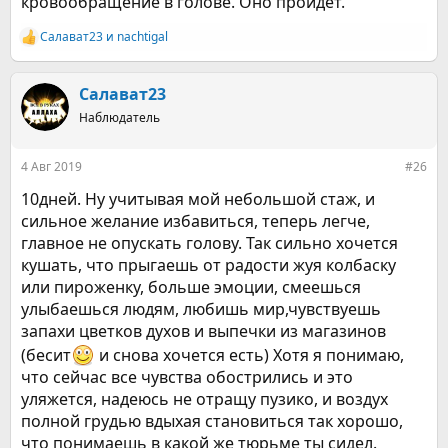
кровообращение в голове. Оно пройдет.
Салават23
и
nachtigal
Р
е
а
к
Салават23
ц
Наблюдатель
и
и
:
4 Авг 2019
#26
10дней. Ну учитывая мой небольшой стаж, и
сильное желание избавиться, теперь легче,
главное не опускать голову. Так сильно хочется
кушать, что прыгаешь от радости жуя колбаску
или пироженку, больше эмоции, смеешься
улыбаешься людям, любишь мир,чувствуешь
запахи цветков духов и выпечки из магазинов
(бесит
и снова хочется есть) Хотя я понимаю,
что сейчас все чувства обострились и это
уляжется, надеюсь не отращу пузико, и воздух
полной грудью вдыхая становиться так хорошо,
что понимаешь в какой же тюрьме ты сидел.