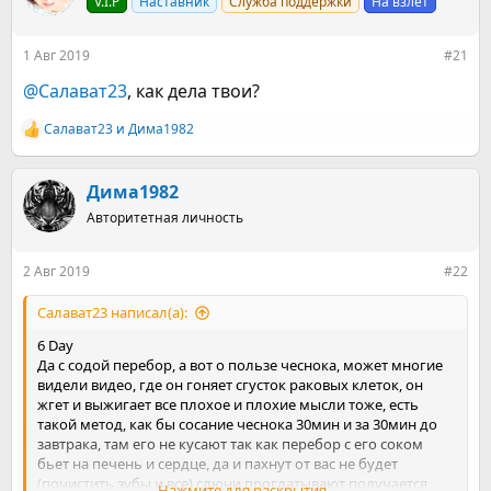
е
V.I.P
ч
Наставник
Служба поддержки
На взлет
м
а
ы
л
1 Авг 2019
#21
а
@Салават23
, как дела твои?
Салават23
и
Дима1982
Р
е
а
к
Дима1982
ц
Авторитетная личность
и
и
:
2 Авг 2019
#22
Салават23 написал(а):
6 Day
Да с содой перебор, а вот о пользе чеснока, может многие
видели видео, где он гоняет сгусток раковых клеток, он
жгет и выжигает все плохое и плохие мысли тоже, есть
такой метод, как бы сосание чеснока 30мин и за 30мин до
завтрака, там его не кусают так как перебор с его соком
бьет на печень и сердце, да и пахнут от вас не будет
(почистить зубы и все) слюни проглатывают получается
Нажмите для раскрытия...