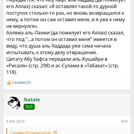
его Аллах) сказал: «Я оставлял такой-то дурной
поступок столько-то раз, но вновь возвращался к
нему, а потом он сам оставил меня, и я уже к нему
не вернулся».
Алляма аль-Лахми (да помилует его Аллах) сказал,
что под “...а потом он оставил меня” имеется в
виду, что душа аль-Хаддада уже сама начала
испытывать к этому делу отвращение.
Цитату Абу Хафса передали аль-Кушайри в
«Рисаля» (стр. 298) и ас-Сулами в «Табакат» (стр.
118).
Салават23
Р
е
а
к
Natale
ц
V.I.P
и
и
:
4 Авг 2019
#29
Салават23 написал(а):