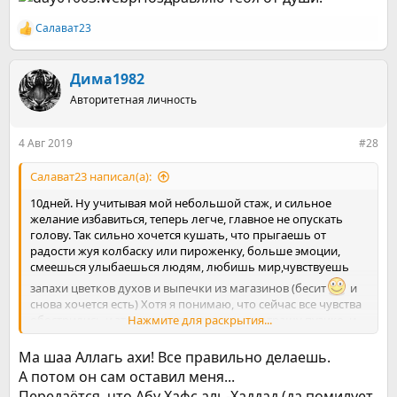
вытащит из любой ямы, главное не сомневается.
Альхамдуллилах
Салават23
Р
е
а
к
Дима1982
ц
Авторитетная личность
и
и
:
4 Авг 2019
#28
Салават23 написал(а):
10дней. Ну учитывая мой небольшой стаж, и сильное
желание избавиться, теперь легче, главное не опускать
голову. Так сильно хочется кушать, что прыгаешь от
радости жуя колбаску или пироженку, больше эмоции,
смеешься улыбаешься людям, любишь мир,чувствуешь
запахи цветков духов и выпечки из магазинов (бесит
и
снова хочется есть) Хотя я понимаю, что сейчас все чувства
обострились и это уляжется, надеюсь не отращу пузико, и
Нажмите для раскрытия...
воздух полной грудью вдыхая становиться так хорошо, что
понимаешь в какой же тюрьме ты сидел. Сильная вера
Ма шаа Аллагь ахи! Все правильно делаешь.
вытащит из любой ямы, главное не сомневается.
А потом он сам оставил меня...
Альхамдуллилах
Передаётся, что Абу Хафс аль-Хаддад (да помилует