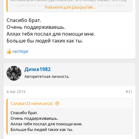
“...а потом он оставил меня” имеется в виду, что душа аль-
Нажмите для раскрытия...
Хаддада уже сама начала испытывать к этому делу
отвращение.
Спасибо брат.
Цитату Абу Хафса передали аль-Кушайри в «Рисаля» (стр.
Очень поддерживаешь.
298) и ас-Сулами в «Табакат» (стр. 118).
Аллах тебя послал для помощи мне.
Больше бы людей таких как ты.
nachtigal
Р
е
а
к
Дима1982
ц
Авторитетная личность
и
и
:
4 Авг 2019
#31
Салават23 написал(а):
Спасибо брат.
Очень поддерживаешь.
Аллах тебя послал для помощи мне.
Больше бы людей таких как ты.