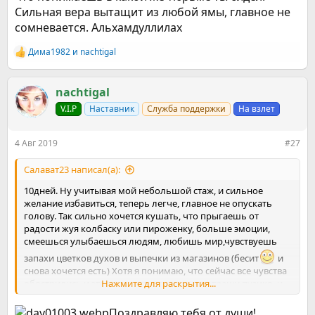
Сильная вера вытащит из любой ямы, главное не
сомневается. Альхамдуллилах
Дима1982
и
nachtigal
Р
е
а
к
nachtigal
ц
V.I.P
Наставник
Служба поддержки
На взлет
и
и
:
4 Авг 2019
#27
Салават23 написал(а):
10дней. Ну учитывая мой небольшой стаж, и сильное
желание избавиться, теперь легче, главное не опускать
голову. Так сильно хочется кушать, что прыгаешь от
радости жуя колбаску или пироженку, больше эмоции,
смеешься улыбаешься людям, любишь мир,чувствуешь
запахи цветков духов и выпечки из магазинов (бесит
и
снова хочется есть) Хотя я понимаю, что сейчас все чувства
обострились и это уляжется, надеюсь не отращу пузико, и
Нажмите для раскрытия...
воздух полной грудью вдыхая становиться так хорошо, что
понимаешь в какой же тюрьме ты сидел. Сильная вера
Поздравляю тебя от души!