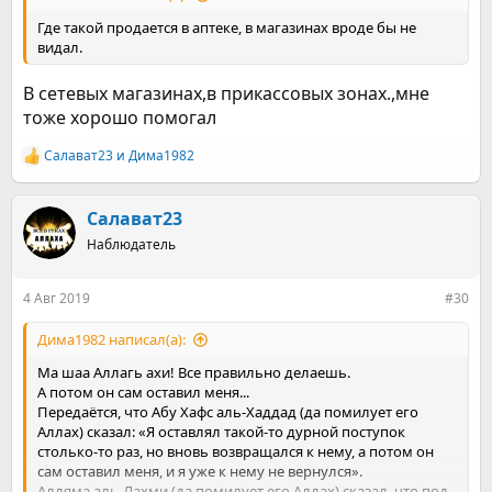
Где такой продается в аптеке, в магазинах вроде бы не
видал.
В сетевых магазинах,в прикассовых зонах.,мне
тоже хорошо помогал
Салават23
и
Дима1982
Р
е
а
к
Салават23
ц
Наблюдатель
и
и
:
4 Авг 2019
#30
Дима1982 написал(а):
Ма шаа Аллагь ахи! Все правильно делаешь.
А потом он сам оставил меня...
Передаётся, что Абу Хафс аль-Хаддад (да помилует его
Аллах) сказал: «Я оставлял такой-то дурной поступок
столько-то раз, но вновь возвращался к нему, а потом он
сам оставил меня, и я уже к нему не вернулся».
Алляма аль-Лахми (да помилует его Аллах) сказал, что под