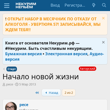
Вход
Регистрация
❗
ОТКРЫТ НАБОР В МЕСЯЧНИК ПО ОТКАЗУ ОТ
АЛКОГОЛЯ - УВЕРТЮРА 57! ЗАПИСЫВАЙСЯ, МЫ
ЖДЕМ ТЕБЯ!!
Книга от основателя Некурим.рф —
#Некурим. Быть счастливым некурящим.
Бумажная версия
•
Электронная версия
,
Аудио-
версия
Авторский
Старт
Начало новой жизни
А
Д
pece
5 Мар 2013
в
а
First
Назад
2 из 2
т
т
о
а
р
н
pece
т
а