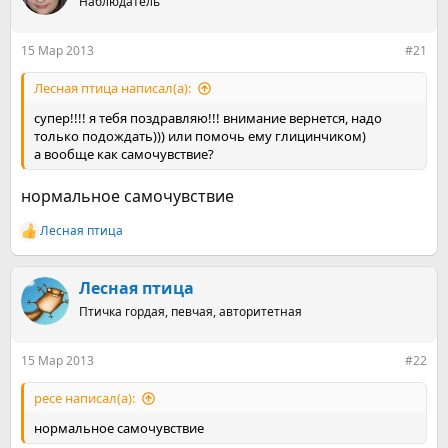
е
ч
Наблюдатель
м
а
ы
л
15 Мар 2013
#21
а
Лесная птица написал(а):
супер!!!! я тебя поздравляю!!! внимание вернется, надо
только подождать))) или помочь ему глицинчиком)
а вообще как самочувствие?
нормальное самочувствие
Лесная птица
Р
е
а
к
Лесная птица
ц
Птичка гордая, певчая, авторитетная
и
и
:
15 Мар 2013
#22
pece написал(а):
нормальное самочувствие