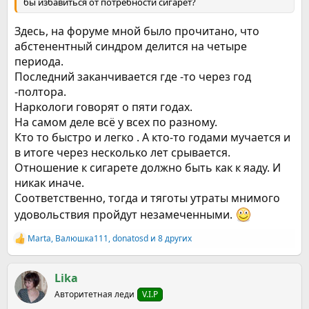
бы избавиться от потребности сигарет?
Здесь, на форуме мной было прочитано, что
абстенентный синдром делится на четыре
периода.
Последний заканчивается где -то через год
-полтора.
Наркологи говорят о пяти годах.
На самом деле всё у всех по разному.
Кто то быстро и легко . А кто-то годами мучается и
в итоге через несколько лет срывается.
Отношение к сигарете должно быть как к яаду. И
никак иначе.
Соответственно, тогда и тяготы утраты мнимого
удовольствия пройдут незамеченными.
Marta
,
Валюшка111
,
donatosd
и 8 других
Р
е
а
к
Lika
ц
Авторитетная леди
V.I.P
и