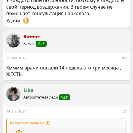
У каждого свои потребности, поэтому у каждого и
свой период воздержания. В твоем случае не
помешает консультация нарколога.
Удачи.
Kamaz
Хамло
V.I.P
26 Авг 2012
#6
Хмммм врачи сказали 14 недель это три месяца ,
ЖЕСТЬ
Lika
Авторитетная леди
V.I.P
26 Авг 2012
#7
Kamaz написал(а):