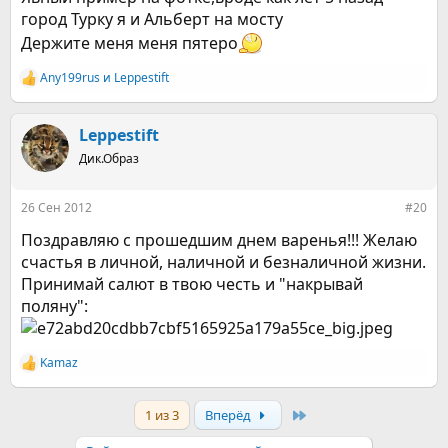
город Турку я и Альберт на мосту
Держите меня меня пятеро
Any199rus
и
Leppestift
Р
е
а
к
Leppestift
ц
Дик.Образ
и
и
:
26 Сен 2012
#20
Поздравляю с прошедшим днем варенья!!! Желаю
счастья в личной, наличной и безналичной жизни.
Принимай салют в твою честь и "накрывай
поляну":
Kamaz
Р
е
а
Last
1 из 3
Вперёд
к
ц