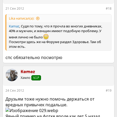
21 Сен 2012
#18
Lika написал(а):
Kamaz
, Судя по тому, что я прочла во многих дневниках,
40% и мужчин, и женщин имеют подобную проблему. У
меня лично не было
Посмотри здесь же на Форуме раздел Здоровье. Там об
этом есть.
спс обязательно посмотрю
Kamaz
Хамло
V.I.P
24 Сен 2012
#19
Друзьям тоже нужно помочь держаться от
вредных привычек подальше.
Явный пример на фотке,вроде как лет 5 назад