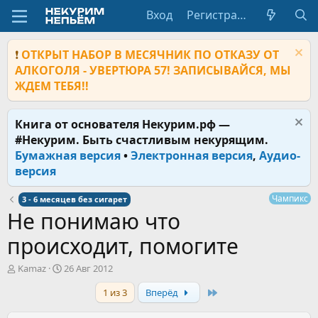
Вход
Регистрация
❗
ОТКРЫТ НАБОР В МЕСЯЧНИК ПО ОТКАЗУ ОТ
АЛКОГОЛЯ - УВЕРТЮРА 57! ЗАПИСЫВАЙСЯ, МЫ
ЖДЕМ ТЕБЯ!!
Книга от основателя Некурим.рф —
#Некурим. Быть счастливым некурящим.
Бумажная версия
•
Электронная версия
,
Аудио-
версия
Чампикс
3 - 6 месяцев без сигарет
Не понимаю что
происходит, помогите
А
Д
Kamaz
26 Авг 2012
в
а
Last
1 из 3
Вперёд
т
т
о
а