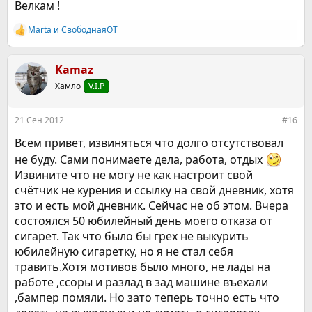
Велкам !
Marta
и
СвободнаяОТ
Р
е
а
к
Kamaz
ц
Хамло
V.I.P
и
и
:
21 Сен 2012
#16
Всем привет, извиняться что долго отсутствовал
не буду. Сами понимаете дела, работа, отдых
Извините что не могу не как настроит свой
счётчик не курения и ссылку на свой дневник, хотя
это и есть мой дневник. Сейчас не об этом. Вчера
состоялся 50 юбилейный день моего отказа от
сигарет. Так что было бы грех не выкурить
юбилейную сигаретку, но я не стал себя
травить.Хотя мотивов было много, не лады на
работе ,ссоры и разлад в зад машине въехали
,бампер помяли. Но зато теперь точно есть что