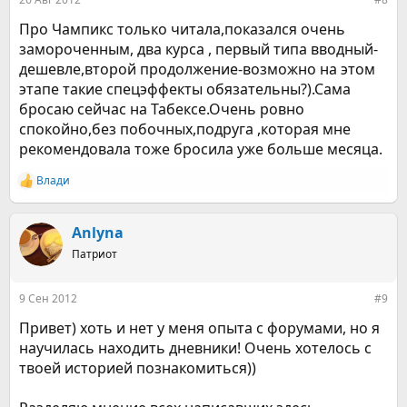
Про Чампикс только читала,показался очень
замороченным, два курса , первый типа вводный-
дешевле,второй продолжение-возможно на этом
этапе такие спецэффекты обязательны?).Сама
бросаю сейчас на Табексе.Очень ровно
спокойно,без побочных,подруга ,которая мне
рекомендовала тоже бросила уже больше месяца.
Влади
Р
е
а
к
Anlyna
ц
Патриот
и
и
:
9 Сен 2012
#9
Привет) хоть и нет у меня опыта с форумами, но я
научилась находить дневники! Очень хотелось с
твоей историей познакомиться))