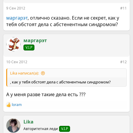
и
:
9 Сен 2012
#11
маргарэт
, отлично сказано. Если не секрет, как у
тебя обстоят дела с абстенентным синдромом?
маргарэт
V.I.P
10 Сен 2012
#12
Lika написал(а):
, как у тебя обстоят дела с абстенентным синдромом?
А у меня разве такие дела есть ???
loram
Р
е
а
к
Lika
ц
Авторитетная леди
V.I.P
и