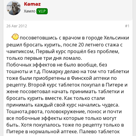
р
н
Kamaz
т
а
е
Хамло
ч
V.I.P
м
а
ы
л
26 Авг 2012
#1
а
посоветовшись с врачом в городе Хельсинки
решил бросать курить, после 20 летнего стажа с
чампиксом, Первый курс прошёл без проблем,
только первые три дня ломало.
Побочных эффектов не было вообще, без
тошноты и т.д. Помарку делаю на том что таблетки
тоже были приобретены в Финской аптеки по
рецепту. Второй курс таблеток покупал в Питере и
жене посоветовал начать принимать таблетки и
бросать курить вместе. Как только стали
принимать каждый свой курс начались чудеса.
Тошнота,рвота, головокружение, понос и почти
все побочные эффекты которые только могут
быть. Хотя покупалось тоже по рецепту только в
Питере в нормальной аптеке. Палево таблеток