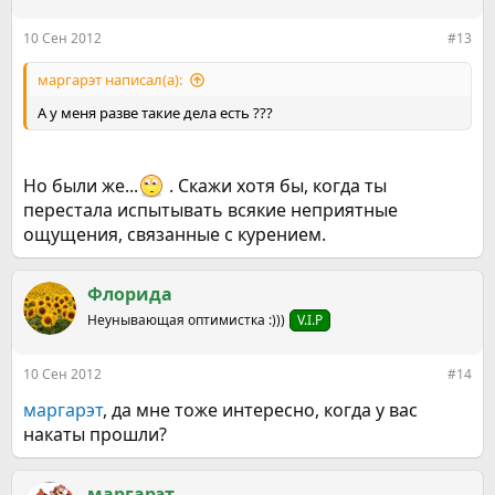
и
:
10 Сен 2012
#13
маргарэт написал(а):
А у меня разве такие дела есть ???
Но были же...
. Скажи хотя бы, когда ты
перестала испытывать всякие неприятные
ощущения, связанные с курением.
Флорида
Неунывающая оптимистка :)))
V.I.P
10 Сен 2012
#14
маргарэт
, да мне тоже интересно, когда у вас
накаты прошли?
маргарэт