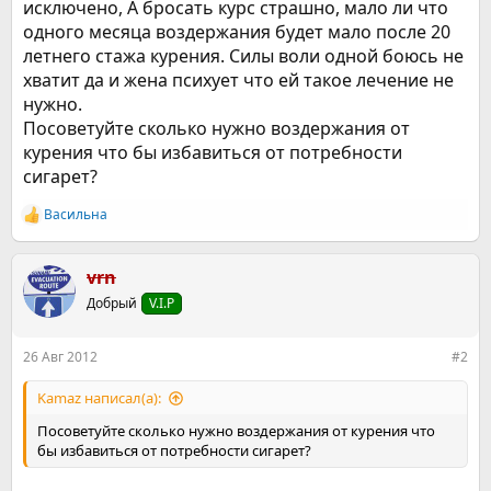
исключено, А бросать курс страшно, мало ли что
одного месяца воздержания будет мало после 20
летнего стажа курения. Силы воли одной боюсь не
хватит да и жена психует что ей такое лечение не
нужно.
Посоветуйте сколько нужно воздержания от
курения что бы избавиться от потребности
сигарет?
Васильна
Р
е
а
к
vrn
ц
Добрый
V.I.P
и
и
:
26 Авг 2012
#2
Kamaz написал(а):
Посоветуйте сколько нужно воздержания от курения что
бы избавиться от потребности сигарет?