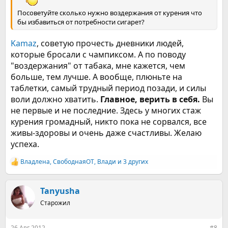
Посоветуйте сколько нужно воздержания от курения что
бы избавиться от потребности сигарет?
Kamaz
, советую прочесть дневники людей,
которые бросали с чампиксом. А по поводу
"воздержания" от табака, мне кажется, чем
больше, тем лучше. А вообще, плюньте на
таблетки, самый трудный период позади, и силы
воли должно хватить.
Главное, верить в себя.
Вы
не первые и не последние. Здесь у многих стаж
курения громадный, никто пока не сорвался, все
живы-здоровы и очень даже счастливы. Желаю
успеха.
Владлена
,
СвободнаяОТ
,
Влади
и 3 других
Р
е
а
к
Tanyusha
ц
Старожил
и
и
:
26 Авг 2012
#8