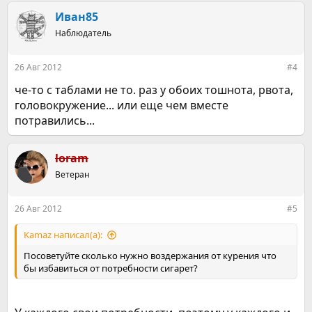
а
к
Иван85
ц
Наблюдатель
и
и
:
26 Авг 2012
#4
че-то с таблами не то. раз у обоих тошнота, рвота,
головокружение... или еще чем вместе
потравились...
loram
Ветеран
26 Авг 2012
#5
Kamaz написал(а):
Посоветуйте сколько нужно воздержания от курения что
бы избавиться от потребности сигарет?