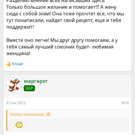
Разделяю мнение всех написавших здесь
Только большое желание и помогает!!! А жену
сюда с собой зови! Она тоже прочтет все, что мы
тут понаписали, найдет свой рецепт, еще и тебя
поддержит!
Вместе оно легче! Мы друг другу помогаем, а у
тебя самый лучший союзник будет- любимая
женщина!
Влади
Р
е
а
к
маргарэт
ц
V.I.P
и
и
:
9 Сен 2012
#10
Kamaz написал(а):