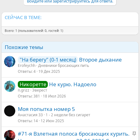
и
Войдите или зарегистрируйтесь для ответа.
и
:
СЕЙЧАС В ТЕМЕ:
Всего: 1 (пользователей: 0, гостей: 1)
Похожие темы
Второе дыхание
"На берегу" (0-1 месяц)
Erofeychh
Дневники бросающих пить
Ответы
4
19 Дек 2025
Не курю. Надоело
Никоретте
n.grizz
Эверест
Ответы
381
18 Июл 2026
Моя попытка номер 5
Анастасия 33
1 - 2 недели без сигарет
Ответы
14
12 Июн 2025
З
#71-я Взлетная полоса бросающих курить.