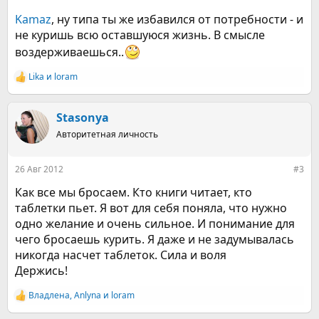
Kamaz
, ну типа ты же избавился от потребности - и
не куришь всю оставшуюся жизнь. В смысле
воздерживаешься..
Lika
и
loram
Р
е
а
к
Stasonya
ц
Авторитетная личность
и
и
:
26 Авг 2012
#3
Как все мы бросаем. Кто книги читает, кто
таблетки пьет. Я вот для себя поняла, что нужно
одно желание и очень сильное. И понимание для
чего бросаешь курить. Я даже и не задумывалась
никогда насчет таблеток. Сила и воля
Держись!
Владлена
,
Anlyna
и
loram
Р
е