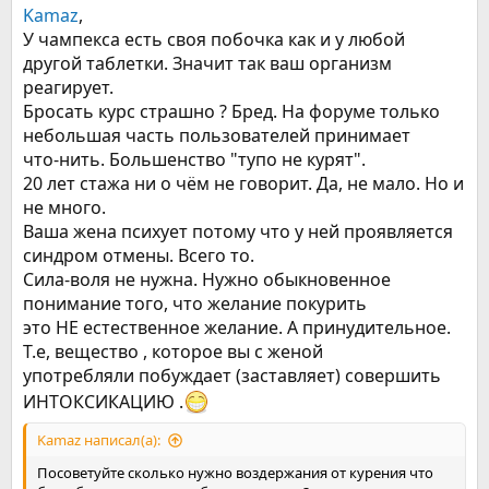
Kamaz
,
У чампекса есть своя побочка как и у любой
другой таблетки. Значит так ваш организм
реагирует.
Бросать курс страшно ? Бред. На форуме только
небольшая часть пользователей принимает
что-нить. Большенство "тупо не курят".
20 лет стажа ни о чём не говорит. Да, не мало. Но и
не много.
Ваша жена психует потому что у ней проявляется
синдром отмены. Всего то.
Сила-воля не нужна. Нужно обыкновенное
понимание того, что желание покурить
это НЕ естественное желание. А принудительное.
Т.е, вещество , которое вы с женой
употребляли побуждает (заставляет) совершить
ИНТОКСИКАЦИЮ .
Kamaz написал(а):
Посоветуйте сколько нужно воздержания от курения что