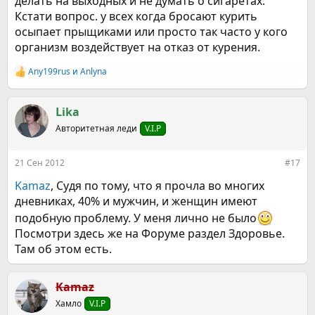
делать на выходных и не думать о сигаретах.
Кстати вопрос. у всех когда бросают курить
осыпает прыщиками или просто так часто у кого
организм воздействует на отказ от курения.
Any199rus
и
Anlyna
Р
е
а
к
Lika
ц
Авторитетная леди
V.I.P
и
и
:
21 Сен 2012
#17
Kamaz
, Судя по тому, что я прочла во многих
дневниках, 40% и мужчин, и женщин имеют
подобную проблему. У меня лично не было
Посмотри здесь же на Форуме раздел Здоровье.
Там об этом есть.
Kamaz
Хамло
V.I.P