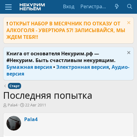
Вход
Регистрация
❗
ОТКРЫТ НАБОР В МЕСЯЧНИК ПО ОТКАЗУ ОТ
АЛКОГОЛЯ - УВЕРТЮРА 57! ЗАПИСЫВАЙСЯ, МЫ
ЖДЕМ ТЕБЯ!!
Книга от основателя Некурим.рф —
#Некурим. Быть счастливым некурящим.
Бумажная версия
•
Электронная версия
,
Аудио-
версия
Старт
Последняя попытка
А
Д
Pala4
22 Авг 2011
в
а
т
т
Pala4
о
а
р
н
т
а