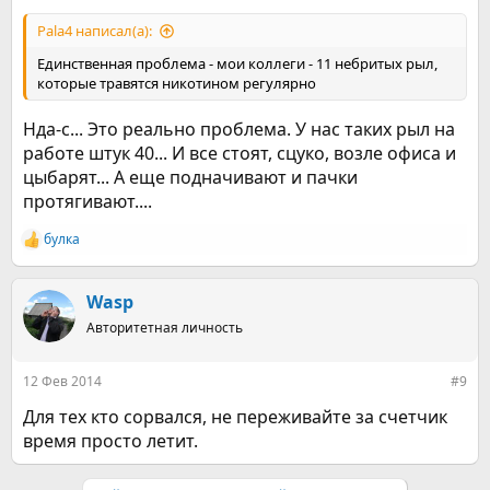
Pala4 написал(а):
Единственная проблема - мои коллеги - 11 небритых рыл,
которые травятся никотином регулярно
Нда-с... Это реально проблема. У нас таких рыл на
работе штук 40... И все стоят, сцуко, возле офиса и
цыбарят... А еще подначивают и пачки
протягивают....
булка
Р
е
а
к
Wasp
ц
Авторитетная личность
и
и
:
12 Фев 2014
#9
Для тех кто сорвался, не переживайте за счетчик
время просто летит.