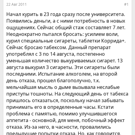
е
ч
22 Авг 2011
#1
м
а
ы
л
Начал курить в 23 года сразу после университета.
а
Появились деньги, а с ними потребность в новых
ощущениях. Сейчас общий стаж составляет 7 лет.
Неоднократно пытался бросать: усилием воли,
курил специальные сигареты, таблетки Коррида+.
Сейчас бросаю табексом. Данный препарат
употреблял с 3 по 14 августа, постепенно
уменьшая количество выкуриваемых сигарет. 13
августа выкурил 3 сигареты. Эти сигареты были
последними. Испытание алкоголем, на второй
день отказа, прошел благополучно, т.к.
мельчайшая мысль о дыме вызывала неслабые
приступы тошноты. На следующий день от табекса
пришлось отказаться, поскольку начал забывать
принимать его в определенные часы. Кстати
проблема с памятью, помимо улучшившегося
аппетита - основной, для меня, побочный эффект
отказа. Из-за него, в часности, провалились
предыдущие попытки отказа. Но, как говорится,