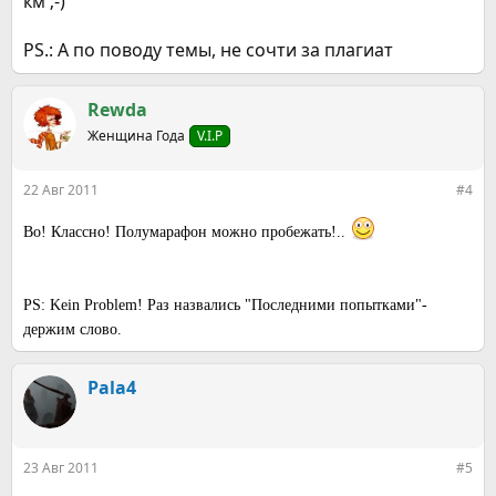
км ;-)
PS.: А по поводу темы, не сочти за плагиат
Rewda
Женщина Года
V.I.P
22 Авг 2011
#4
Во! Классно! Полумарафон можно пробежать!..
PS: Kein Problem! Раз назвались "Последними попытками"-
держим слово.
Pala4
23 Авг 2011
#5