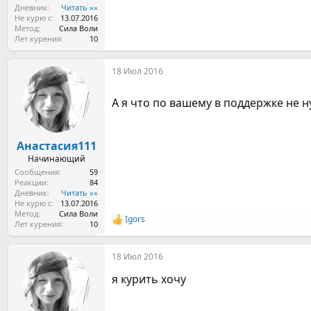
Дневник
Читать »»
Не курю с
13.07.2016
Метод
Сила Воли
Лет курения
10
18 Июл 2016
А я что по вашему в поддержке не н
Анастасия111
Начинающий
Сообщения
59
Реакции
84
Дневник
Читать »»
Не курю с
13.07.2016
Метод
Сила Воли
Igors
Р
Лет курения
10
е
а
18 Июл 2016
к
ц
я курить хочу
и
и
: