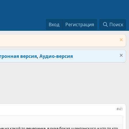
Вход
Регистрация
Поиск
тронная версия
,
Аудио-версия
#41
не на какой то вечеринке, в руке бокал шампанского и кто то кто