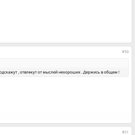
#50
подскажут , отвлекут от мыслей нехороших . Держись в общем !
#51