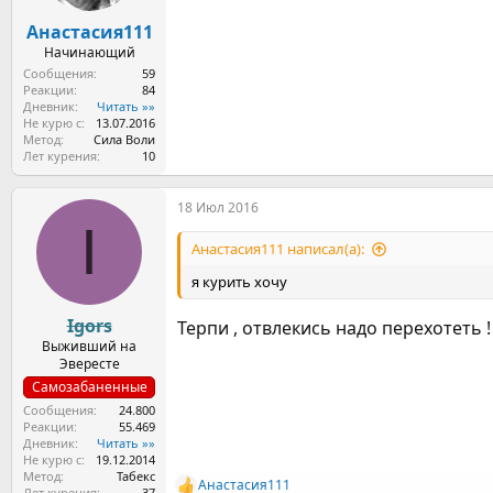
Анастасия111
Начинающий
Сообщения
59
Реакции
84
Дневник
Читать »»
Не курю с
13.07.2016
Метод
Сила Воли
Лет курения
10
18 Июл 2016
I
Анастасия111 написал(а):
я курить хочу
Igors
Терпи , отвлекись надо перехотеть !
Выживший на
Эвересте
Самозабаненные
Сообщения
24.800
Реакции
55.469
Дневник
Читать »»
Не курю с
19.12.2014
Метод
Табекс
Анастасия111
Р
Лет курения
37