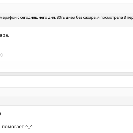
 марафон с сегодняшнего дня, 30ть дней без сахара. я посмотрела 3 пе
ара.
=)
)
о помогает ^_^