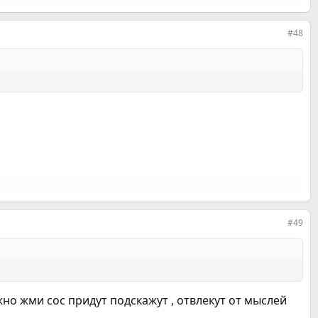
#48
#49
жно жми сос придут подскажут , отвлекут от мыслей