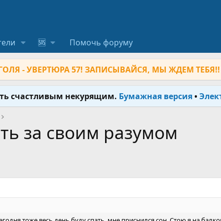
тели
🆘
Помочь форуму
ОЛЯ - УВЕРТЮРА 57! ЗАПИСЫВАЙСЯ, МЫ ЖДЕМ ТЕБЯ!!
ыть счастливым некурящим.
Бумажная версия
•
Элек
ть за своим разумом
егодня тоже весь день буду спать. мне приснился сон. Стою я на балко