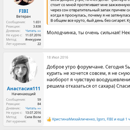
ы
л
стоит со мной протягивает мне зажженную 
а
через сон отвратительный запах причем си
FIBI
когда я проснулась, почему я не затянулас
Ветеран
В общем все круто, 4ый день без сигарет.
Сообщения
1.651
Реакции
3.838
Дневник
Читать »»
Молодчинка, ты очень сильная! Нек
Не курю с
11.07.2016
Метод
#некурим
Лет курения
22
18 Июл 2016
Доброе утро форумчане. Сегодня 5ы
курить не хочется совсем, я не сн
наоборот я чувствую воодушевление
решила отказаться от сахара) Спас
Анастасия111
Начинающий
Сообщения
59
Реакции
84
Дневник
Читать »»
Не курю с
13.07.2016
Метод
Сила Воли
КристинаМихайличенко
,
Igors
,
FIBI
и ещё 1 
Р
Лет курения
10
е