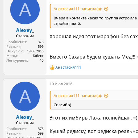
A
ц
и
Анастасия111 написал(а):
и
:
Вчера в контакте какая то группа устроила
стройняшкой.
Alexey_
Хорошая идея этот марафон без сах
Старожил
Сообщения
376
Реакции
599
Не курю с
19.06.2016
Метод
Табекс
Вместо Сахара будем кушать Мёд!!! 
Лет курения
10
Анастасия111
Р
е
а
19 Июл 2016
к
A
ц
и
Анастасия111 написал(а):
и
:
Спасибо)
Alexey_
Этот их имбирь Лажа полнейшая. =)
Старожил
Сообщения
376
Кушай редиску, вот редиска реальн
Реакции
599
Не курю с
19.06.2016