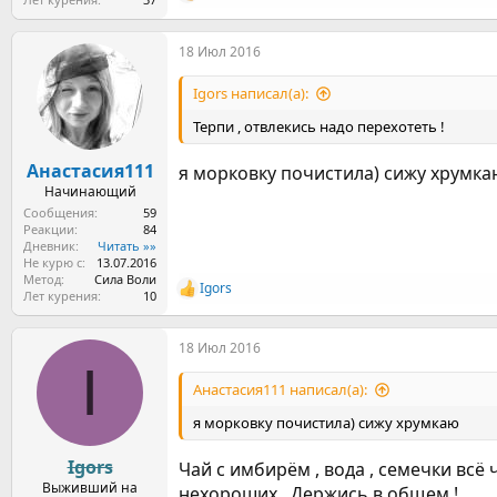
е
а
18 Июл 2016
к
ц
и
Igors написал(а):
и
:
Терпи , отвлекись надо перехотеть !
Анастасия111
я морковку почистила) сижу хрумка
Начинающий
Сообщения
59
Реакции
84
Дневник
Читать »»
Не курю с
13.07.2016
Метод
Сила Воли
Igors
Р
Лет курения
10
е
а
18 Июл 2016
к
I
ц
и
Анастасия111 написал(а):
и
:
я морковку почистила) сижу хрумкаю
Igors
Чай с имбирём , вода , семечки всё
Выживший на
нехороших . Держись в общем !