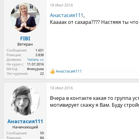
а
18 Июл 2016
к
ц
Анастасия111
,
и
и
Каааак от сахара???? Настяяя ты что
:
FIBI
Ветеран
Сообщения
1.651
Реакции
3.838
Дневник
Читать »»
Не курю с
11.07.2016
Метод
#некурим
Анастасия111
Р
Лет курения
22
е
а
18 Июл 2016
к
ц
Вчера в контакте какая то группа у
и
и
мотивирует скажу я Вам. Буду стро
:
Анастасия111
Начинающий
Сообщения
59
Реакции
84