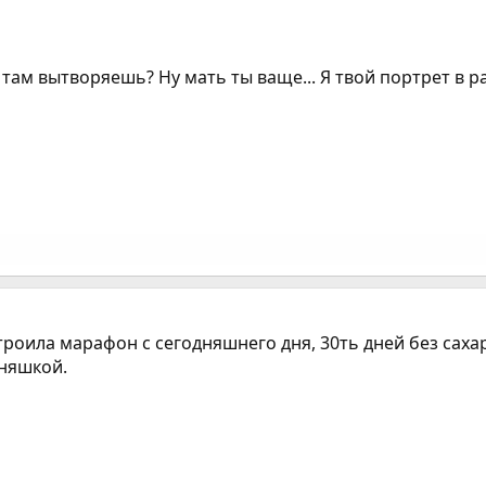
 там вытворяешь? Ну мать ты ваще... Я твой портрет в ра
строила марафон с сегодняшнего дня, 30ть дней без саха
йняшкой.