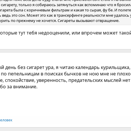
сигарету, только я собираюсь затянуться как вспоминаю что я бросил
гарета была с коричневым фильтрам и какая то сырая, фу бе. И полете
ь ведь это сон. Может это как в трансерфинге реальности мне удалось 
 Курить по прежнему не хочется. Сигареты вызывают отвращение.
оторые тут тебя недооценили, или впрочем может такой 
й день без сигарет ура, я читаю календарь курильщика
ую по пепельницам в поисках бычков не ною мне не плох
, спокойствие, уверенность, предательских мыслей нет
ибо за внимание.
человек