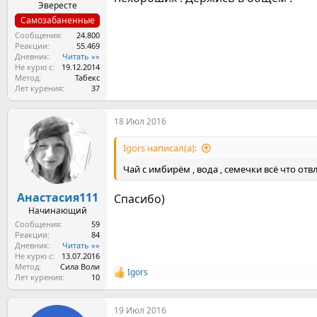
Эвересте
Самозабаненные
Сообщения
24.800
Реакции
55.469
Дневник
Читать »»
Не курю с
19.12.2014
Метод
Табекс
Лет курения
37
18 Июл 2016
Igors написал(а):
Чай с имбирём , вода , семечки всё что о
Анастасия111
Спасибо)
Начинающий
Сообщения
59
Реакции
84
Дневник
Читать »»
Не курю с
13.07.2016
Метод
Сила Воли
Igors
Р
Лет курения
10
е
а
19 Июл 2016
к