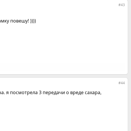
#43
мку повешу! ))))
#44
ра. я посмотрела 3 передачи о вреде сахара,