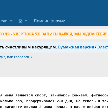
тели
🆘
Помочь форуму
ОЛЯ - УВЕРТЮРА 57! ЗАПИСЫВАЙСЯ, МЫ ЖДЕМ ТЕБЯ!!
ыть счастливым некурящим.
Бумажная версия
•
Элек
урю, или сорвался
ля меня является спорт, занимаюсь хоккеем, фитнесо
сколько раз, продерживался 2-3 дня, но теперь я то
ую сигарету скурил 2 часа назад, в пачке сейчас ос