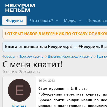
Форумы
Что нового?
Медиа
Пользова
❗
ОТКРЫТ НАБОР В МЕСЯЧНИК ПО ОТКАЗУ ОТ АЛКОГ
Книга от основателя Некурим.рф — #Некурим. Б
Форумы
Бросаем курить
Дневники бросающих курить
Еще к
С меня хватит!
А
Д
Endless
26 Окт 2013
в
а
т
т
26 Окт 2013
о
а
E
р
н
Стаж курения - 6.5 лет.
т
а
Побуждениям перестать курить, д
е
ч
Бросал почти каждый месяц по не
м
а
ы
Endless
л
морально подготовился. Предыдущ