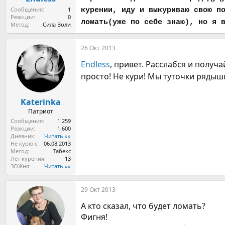
а
Сообщения
1
курении, иду и выкуриваю свою п
Реакции
0
ломать(уже по себе знаю), но я 
Метод
Сила Воли
26 Окт 2013
Endless
, привет. Расслабся и получа
просто! Не кури! Мы туточки рядыш
Katerinka
Патриот
Сообщения
1.259
Реакции
1.600
Дневник
Читать »»
Не курю с
06.08.2013
Метод
Табекс
Лет курения
13
ЗОЖня
Читать »»
29 Окт 2013
А кто сказал, что будет ломать?
Фигня!