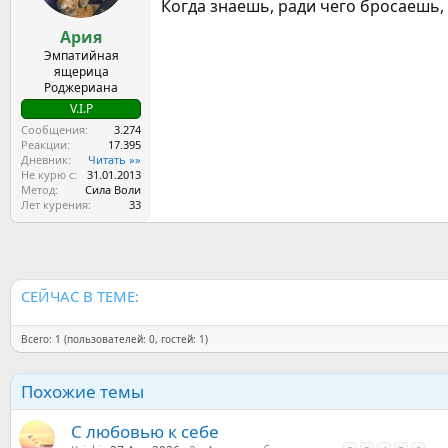
Когда знаешь, ради чего бросаешь,
Ария
Эмпатийная
ящерица
Роджериана
V.I.P
Сообщения
3.274
Реакции
17.395
Дневник
Читать »»
Не курю с
31.01.2013
Метод
Сила Воли
Лет курения
33
СЕЙЧАС В ТЕМЕ:
Всего: 1 (пользователей: 0, гостей: 1)
Похожие темы
С любовью к себе