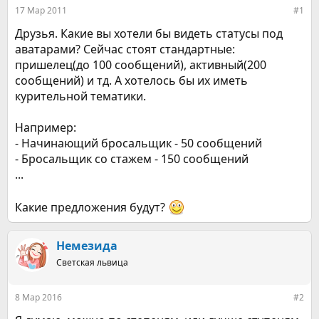
е
ч
17 Мар 2011
#1
м
а
ы
л
Друзья. Какие вы хотели бы видеть статусы под
а
аватарами? Сейчас стоят стандартные:
пришелец(до 100 сообщений), активный(200
сообщений) и тд. А хотелось бы их иметь
курительной тематики.
Например:
- Начинающий бросальщик - 50 сообщений
- Бросальщик со стажем - 150 сообщений
...
Какие предложения будут?
Немезида
Светская львица
8 Мар 2016
#2