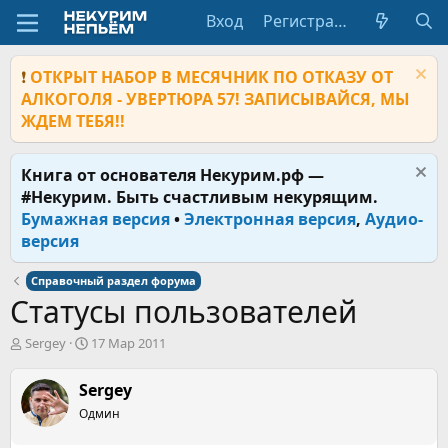
Вход
Регистрация
❗
ОТКРЫТ НАБОР В МЕСЯЧНИК ПО ОТКАЗУ ОТ
АЛКОГОЛЯ - УВЕРТЮРА 57! ЗАПИСЫВАЙСЯ, МЫ
ЖДЕМ ТЕБЯ!!
Книга от основателя Некурим.рф —
#Некурим. Быть счастливым некурящим.
Бумажная версия
•
Электронная версия
,
Аудио-
версия
Справочный раздел форума
Статусы пользователей
А
Д
Sergey
17 Мар 2011
в
а
т
т
Sergey
о
а
р
Одмин
н
т
а