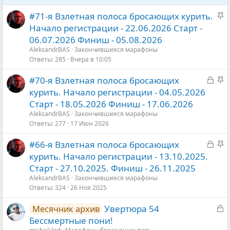
З
#71-я Взлетная полоса бросающих курить.
а
Начало регистрации - 22.06.2026 Старт -
к
06.07.2026 Финиш - 05.08.2026
р
AleksandrBАS
Закончившиеся марафоны
е
Ответы
285
Вчера в 10:05
п
З
З
#70-я Взлетная полоса бросающих
л
а
а
курить. Начало регистрации - 04.05.2026
е
к
к
Старт - 18.05.2026 Финиш - 17.06.2026
н
р
р
AleksandrBАS
Закончившиеся марафоны
о
ы
е
Ответы
277
17 Июн 2026
т
п
З
З
#66-я Взлетная полоса бросающих
а
л
а
а
курить. Начало регистрации - 13.10.2025.
е
к
к
Старт - 27.10.2025. Финиш - 26.11.2025
н
р
р
AleksandrBАS
Закончившиеся марафоны
о
ы
е
Ответы
324
26 Ноя 2025
т
п
З
Увертюра 54
Месячник архив
а
л
а
Бессмертные пони!
е