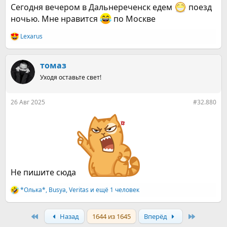
Сегодня вечером в Дальнереченск едем
поезд
ночью. Мне нравится
по Москве
Lexarus
Р
е
а
к
томаз
ц
Уходя оставьте свет!
и
и
:
26 Авг 2025
#32.880
Не пишите сюда
*Олька*
,
Busya
,
Veritas
и ещё 1 человек
Р
е
а
First
Last
Назад
1644 из 1645
Вперёд
к
ц