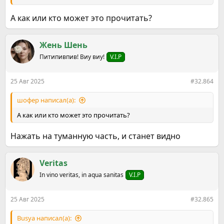
А как или кто может это прочитать?
Жень Шень
Питипивпив! Виу виу!
V.I.P
25 Авг 2025
#32.864
шофер написал(а):
А как или кто может это прочитать?
Нажать на туманную часть, и станет видно
Veritas
In vino veritas, in aqua sanitas
V.I.P
25 Авг 2025
#32.865
Busya написал(а):