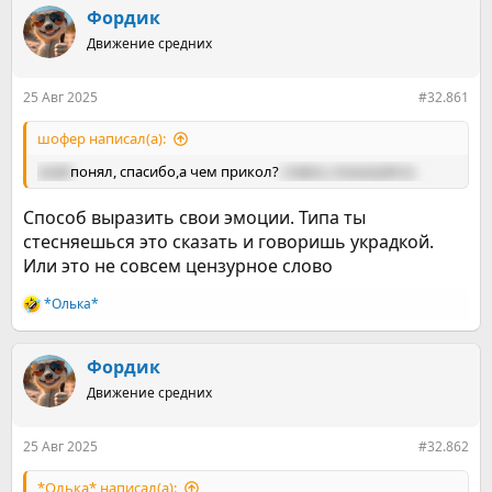
е
ч
Фордик
м
а
ы
л
Движение средних
а
25 Авг 2025
#32.861
шофер написал(а):
окей
понял, спасибо,а чем прикол?
ответь пожалуйста
Способ выразить свои эмоции. Типа ты
стесняешься это сказать и говоришь украдкой.
Или это не совсем цензурное слово
*Олька*
Р
е
а
к
Фордик
ц
Движение средних
и
и
:
25 Авг 2025
#32.862
*Олька* написал(а):