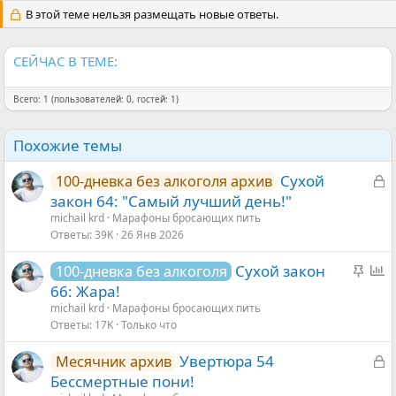
и
В этой теме нельзя размещать новые ответы.
и
:
СЕЙЧАС В ТЕМЕ:
Всего: 1 (пользователей: 0, гостей: 1)
Похожие темы
З
Сухой
100-дневка без алкоголя архив
а
закон 64: "Самый лучший день!"
к
michail krd
Марафоны бросающих пить
Ответы
39K
26 Янв 2026
р
ы
З
О
Сухой закон
100-дневка без алкоголя
т
а
п
66: Жара!
а
к
р
michail krd
Марафоны бросающих пить
Ответы
17K
Только что
р
о
е
с
З
Увертюра 54
Месячник архив
п
а
Бессмертные пони!
л