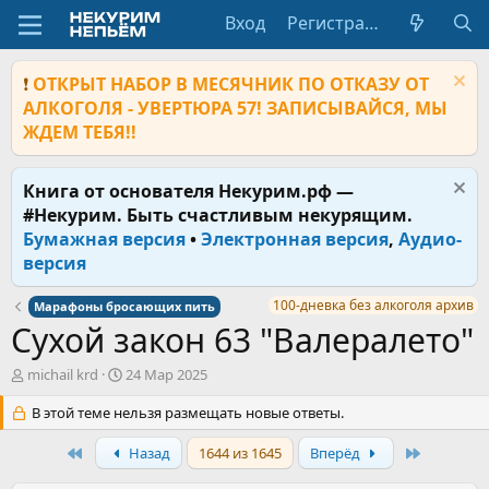
Вход
Регистрация
❗
ОТКРЫТ НАБОР В МЕСЯЧНИК ПО ОТКАЗУ ОТ
АЛКОГОЛЯ - УВЕРТЮРА 57! ЗАПИСЫВАЙСЯ, МЫ
ЖДЕМ ТЕБЯ!!
Книга от основателя Некурим.рф —
#Некурим. Быть счастливым некурящим.
Бумажная версия
•
Электронная версия
,
Аудио-
версия
100-дневка без алкоголя архив
Марафоны бросающих пить
Сухой закон 63 "Валералето"
А
Д
michail krd
24 Мар 2025
в
а
т
В этой теме нельзя размещать новые ответы.
т
о
а
р
First
н
Last
Назад
1644 из 1645
Вперёд
т
а