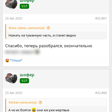
шофер
ц
V.I.P
и
и
:
25 Авг 2025
#32.867
Жень Шень написал(а):
Нажать на туманную часть, и станет видно
Спасибо, теперь разобрался, окончательно
вопрос закрыт
*Олька*
Р
е
а
к
шофер
ц
V.I.P
и
и
:
25 Авг 2025
#32.868
Veritas написал(а):
А че их боятся
они же уже мертвые