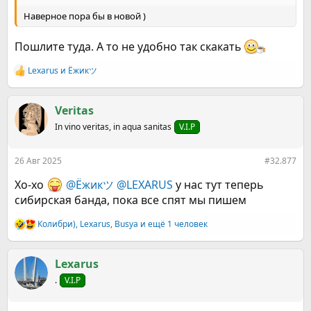
Наверное пора бы в новой )
Пошлите туда. А то не удобно так скакать
Lexarus
и
Ёжикツ︎
Р
е
а
к
Veritas
ц
In vino veritas, in aqua sanitas
V.I.P
и
и
:
26 Авг 2025
#32.877
Хо-хо
@Ёжикツ︎
@LEXARUS
у нас тут теперь
сибирская банда, пока все спят мы пишем
Колибри)
,
Lexarus
,
Busya
и ещё 1 человек
Р
е
а
к
Lexarus
ц
.
V.I.P
и
и
: