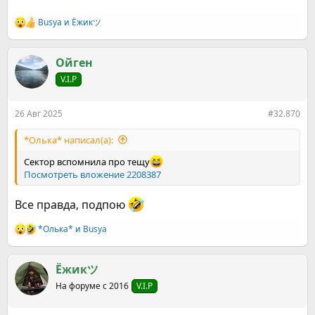
Busya
и
Ёжикツ︎
Р
е
а
к
Ойген
ц
V.I.P
и
и
:
26 Авг 2025
#32.870
*Олька* написал(а):
Сектор вспомнила про тещу
Посмотреть вложение 2208387
Все правда, подпою
*Олька*
и
Busya
Р
е
а
к
Ёжикツ︎
ц
На форуме с 2016
V.I.P
и
и
: