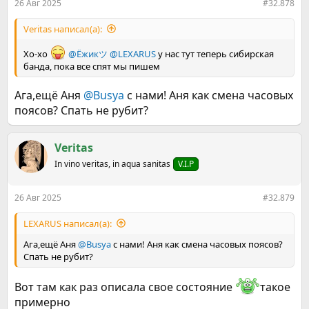
26 Авг 2025
#32.878
Veritas написал(а):
Хо-хо
@Ёжикツ︎
@LEXARUS
у нас тут теперь сибирская
банда, пока все спят мы пишем
Ага,ещё Аня
@Busya
с нами! Аня как смена часовых
поясов? Спать не рубит?
Veritas
In vino veritas, in aqua sanitas
V.I.P
26 Авг 2025
#32.879
LEXARUS написал(а):
Ага,ещё Аня
@Busya
с нами! Аня как смена часовых поясов?
Спать не рубит?
Вот там как раз описала свое состояние
такое
примерно