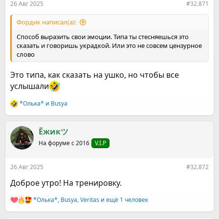
26 Авг 2025
#32.871
Фордик написал(а):
Способ выразить свои эмоции. Типа ты стесняешься это
сказать и говоришь украдкой. Или это не совсем цензурное
слово
Это типа, как сказать на ушко, но чтобы все
услышали
*Олька*
и
Busya
Р
е
а
к
Ёжикツ︎
ц
На форуме с 2016
V.I.P
и
и
:
26 Авг 2025
#32.872
Доброе утро! На тренировку.
*Олька*
,
Busya
,
Veritas
и ещё 1 человек
Р
е
а