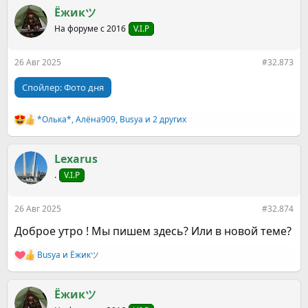
к
Ёжикツ︎
ц
На форуме с 2016
V.I.P
и
и
:
26 Авг 2025
#32.873
Спойлер:
Фото дня
*Олька*
,
Алёна909
,
Busya
и 2 других
Р
е
а
к
Lexarus
ц
.
V.I.P
и
и
:
26 Авг 2025
#32.874
Доброе утро ! Мы пишем здесь? Или в новой теме?
Busya
и
Ёжикツ︎
Р
е
а
к
Ёжикツ︎
ц