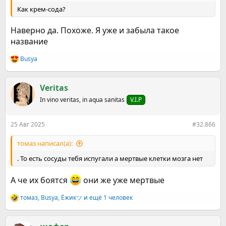
Как крем-сода?
Наверно да. Похоже. Я уже и забыла такое
название
Busya
Р
е
а
к
Veritas
ц
In vino veritas, in aqua sanitas
V.I.P
и
и
:
25 Авг 2025
#32.866
томаз написал(а):
. То есть сосуды тебя испугали а мертвые клетки мозга нет
А че их боятся
они же уже мертвые
томаз
,
Busya
,
Ёжикツ︎
и ещё 1 человек
Р
е
а
к