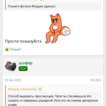
Покая я фотала Фордик сделал)
Прости пожалуйста
*Олька*
Р
е
а
к
шофер
ц
V.I.P
и
и
:
25 Авг 2025
#32.863
Фордик написал(а):
Способ выразить свои эмоции. Типа ты стесняешься это
сказать и говоришь украдкой. Или это не совсем цензурное
слово