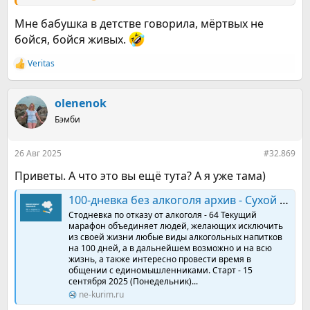
Мне бабушка в детстве говорила, мёртвых не
бойся, бойся живых.
Veritas
Р
е
а
к
olenenok
ц
Бэмби
и
и
:
26 Авг 2025
#32.869
Приветы. А что это вы ещё тута? А я уже тама)
100-дневка без алкоголя архив - Сухой закон 64: "Самый лучший день!"
Стодневка по отказу от алкоголя - 64 Текущий
марафон объединяет людей, желающих исключить
из своей жизни любые виды алкогольных напитков
на 100 дней, а в дальнейшем возможно и на всю
жизнь, а также интересно провести время в
общении с единомышленниками. Старт - 15
сентября 2025 (Понедельник)...
ne-kurim.ru