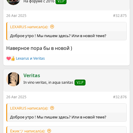
На форуме с 2016
V.I.P
и
и
:
26 Авг 2025
#32.875
LEXARUS написал(а):
Доброе утро ! Мы пишем здесь? Или в новой теме?
Наверное пора бы в новой )
Lexarus
и
Veritas
Р
е
а
к
Veritas
ц
In vino veritas, in aqua sanitas
V.I.P
и
и
:
26 Авг 2025
#32.876
LEXARUS написал(а):
Доброе утро ! Мы пишем здесь? Или в новой теме?
Ёжикツ︎ написал(а):