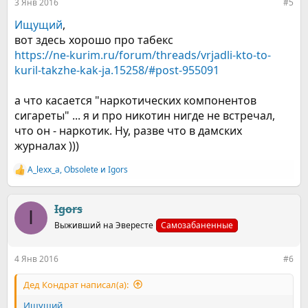
3 Янв 2016
#5
Ищущий
,
вот здесь хорошо про табекс
https://ne-kurim.ru/forum/threads/vrjadli-kto-to-
kuril-takzhe-kak-ja.15258/#post-955091
а что касается "наркотических компонентов
сигареты" ... я и про никотин нигде не встречал,
что он - наркотик. Ну, разве что в дамских
журналах )))
A_lexx_a
,
Obsolete
и
Igors
Р
е
а
к
Igors
I
ц
Выживший на Эвересте
Самозабаненные
и
и
:
4 Янв 2016
#6
Дед Кондрат написал(а):
Ищущий
,