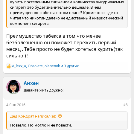
курить постепенным снижением количества выкуриваемых
сигарет? Это будет значительно дешеале. В чем
преимущество ттабекса в этом плане? Кроме того, где то
читал что никотин далеко не едиственный ннаркотический
компонент сигареты.
Преимушество табекса в том что менее
безболезненно он поможет пережить первый
месяц . Тебе просто не будет хотеться курить(так
сильно ) !
A_lexx_a
,
Obsolete
,
olenenok
и 3 других
Р
е
а
к
Анхен
ц
Давайте жить дружно!
и
и
:
4 Янв 2016
#8
Дед Кондрат написал(а):
Повезло. Но могло и не повести.