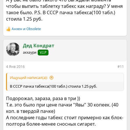
чтобы выпить таблетку табекс как награду? У меня
такое было. P.S. В СССР пачка табекса(100 табл.)
стоила 1.25 руб.
Анхен
и
Obsolete
Р
е
а
к
Дед Кондрат
ц
акхаури
V.I.P
и
и
:
4 Янв 2016
#11
Ищущий написал(а):
В СССР пачка табекса(100 табл.) стоила 1.25 руб.
Подорожал, зараза, раза в три ))
Т.е. это было при цене пачки "Явы" 30 копеек. (40
коп. в твердой пачке)
А последние годы табекс стоит примерно как блок-
полтора более-менее сносных сигарет.