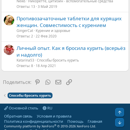
р
News
Никоретте, цитизин - вспомогательные средства
Ответы
13
3 Май 2019
о
с
Противозачаточные таблетки для курящих
женщин. Совместимость с курением
GingerCat
Курение и здоровье
Ответы
2
22 Фев 2020
Личный опыт. Как я бросила курить (всерьёз
и надолго)
Katarina53
Способы бросить курить
Ответы
8
18 Апр 2021
Pinterest
WhatsApp
Электронная почта
Ссылка
Поделиться:
Способы бросить курить
Основной стиль
RU
Свер
Обратная связь
Условия и правила
Политика конфиденциальности
Помощь
Главная
Сниз
®
Community platform by XenForo
© 2010-2026 XenForo Ltd.