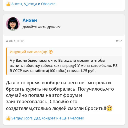
Анхен
,
A_lexx_a
и
Obsolete
Р
е
а
к
Анхен
ц
Давайте жить дружно!
и
и
:
4 Янв 2016
#12
Ищущий написал(а):
А у Вас не было такого что Вы ждали момента чтобы
выпить таблетку табекс как награду? У меня такое было. P.S.
В СССР пачка табекса(100 табл.) стоила 1.25 руб.
Да я в то время вообще на него не смотрела и
бросать курить не собиралась. Получилось,что
случайно попала на этот форум и
заинтересовалась. Спасибо его
создателям,столько людей смогли бросить!!
Sergey
,
Igors
,
Дед Кондрат
и ещё 1 человек
Р
е