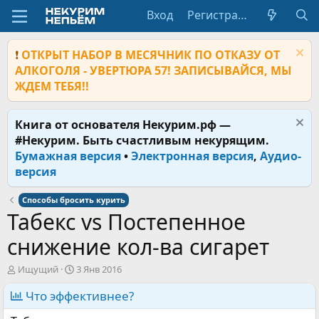
Вход
Регистрация
❗
ОТКРЫТ НАБОР В МЕСЯЧНИК ПО ОТКАЗУ ОТ
АЛКОГОЛЯ - УВЕРТЮРА 57! ЗАПИСЫВАЙСЯ, МЫ
ЖДЕМ ТЕБЯ!!
Книга от основателя Некурим.рф —
#Некурим. Быть счастливым некурящим.
Бумажная версия
•
Электронная версия
,
Аудио-
версия
Способы бросить курить
Табекс vs Постепенное
снижение кол-ва сигарет
А
Д
Ищущий
3 Янв 2016
в
а
т
Что эффективнее?
т
о
а