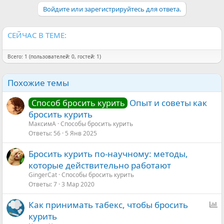
а
Войдите или зарегистрируйтесь для ответа.
к
ц
и
и
СЕЙЧАС В ТЕМЕ:
:
Всего: 1 (пользователей: 0, гостей: 1)
Похожие темы
Опыт и советы как
Способ бросить курить
бросить курить
МаксимА
Способы бросить курить
Ответы
56
5 Янв 2025
Бросить курить по-научному: методы,
которые действительно работают
GingerCat
Способы бросить курить
Ответы
7
3 Мар 2020
О
Как принимать табекс, чтобы бросить
п
курить