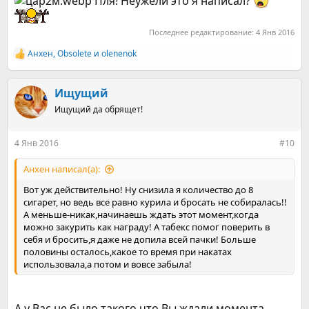
Пля! Неужели это я написал?
Последнее редактирование:
4 Янв 2016
Анхен
,
Obsolete
и
olenenok
Р
е
а
к
Ищущий
ц
Ищущий да обрящет!
и
и
:
4 Янв 2016
#10
Анхен написал(а):
Вот уж действительно! Ну снизила я количество до 8
сигарет, но ведь все равно курила и бросать не собиралась!!
А меньше-никак,начинаешь ждать этот момент,когда
можно закурить как награду! А табекс помог поверить в
себя и бросить,я даже не допила всей пачки! Больше
половины осталось,какое то время при накатах
использовала,а потом и вовсе забыла!
А у Вас не было такого что Вы ждали момента