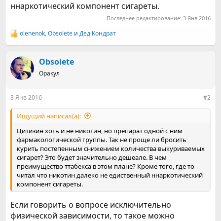
ннаркотический компонент сигареты.
Последнее редактирование:
3 Янв 2016
olenenok
,
Obsolete
и
Дед Кондрат
Р
е
а
к
Obsolete
ц
Оракул
и
и
:
3 Янв 2016
#2
Ищущий написал(а):
Цитизин хоть и не никотин, но препарат одной с ним
фармакологической группы. Так не проще ли бросить
курить постепенным снижением количества выкуриваемых
сигарет? Это будет значительно дешеале. В чем
преимущество ттабекса в этом плане? Кроме того, где то
читал что никотин далеко не едиственный ннаркотический
компонент сигареты.
Если говорить о вопросе исключительно
физической зависимости, то такое можно