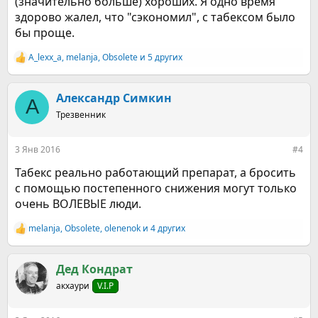
(значительно больше) хороших. Я одно время
здорово жалел, что "сэкономил", с табексом было
бы проще.
A_lexx_a
,
melanja
,
Obsolete
и 5 других
Р
е
а
к
Александр Симкин
А
ц
Трезвенник
и
и
:
3 Янв 2016
#4
Табекс реально работающий препарат, а бросить
с помощью постепенного снижения могут только
очень ВОЛЕВЫЕ люди.
melanja
,
Obsolete
,
olenenok
и 4 других
Р
е
а
к
Дед Кондрат
ц
акхаури
V.I.P
и
и
: