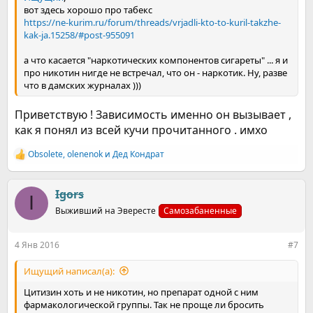
вот здесь хорошо про табекс
https://ne-kurim.ru/forum/threads/vrjadli-kto-to-kuril-takzhe-
kak-ja.15258/#post-955091
а что касается "наркотических компонентов сигареты" ... я и
про никотин нигде не встречал, что он - наркотик. Ну, разве
что в дамских журналах )))
Приветствую ! Зависимость именно он вызывает ,
как я понял из всей кучи прочитанного . имхо
Obsolete
,
olenenok
и
Дед Кондрат
Р
е
а
к
Igors
I
ц
Выживший на Эвересте
Самозабаненные
и
и
:
4 Янв 2016
#7
Ищущий написал(а):
Цитизин хоть и не никотин, но препарат одной с ним
фармакологической группы. Так не проще ли бросить