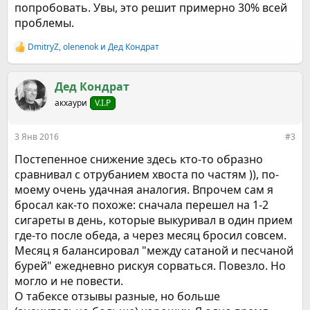
попробовать. Увы, это решит примерно 30% всей
проблемы.
DmitryZ
,
olenenok
и
Дед Кондрат
Р
е
а
к
Дед Кондрат
ц
акхаури
V.I.P
и
и
:
3 Янв 2016
#3
Постепенное снижение здесь кто-то образно
сравнивал с отрубанием хвоста по частям )), по-
моему очень удачная аналогия. Впрочем сам я
бросал как-то похоже: сначала перешел на 1-2
сигареты в день, которые выкуривал в один прием
где-то после обеда, а через месяц бросил совсем.
Месяц я балансировал "между сатаной и песчаной
бурей" ежедневно рискуя сорваться. Повезло. Но
могло и не повести.
О табексе отзывы разные, но больше