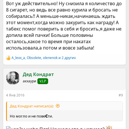
Вот уж действительно! Ну снизила я количество до
8 сигарет, но ведь все равно курила и бросать не
собиралась!! А меньше-никак,начинаешь ждать
этот момент,когда можно закурить как награду! А
табекс помог поверить в себя и бросить,я даже не
допила всей пачки! Больше половины
осталось,какое то время при накатах
использовала,а потом и вовсе забыла!
A_lexx_a
,
Obsolete
,
olenenok
и 2 других
Р
е
а
к
Дед Кондрат
ц
акхаури
V.I.P
и
и
:
4 Янв 2016
#9
Дед Кондрат написал(а):
с
Но могло и не пове
ти.