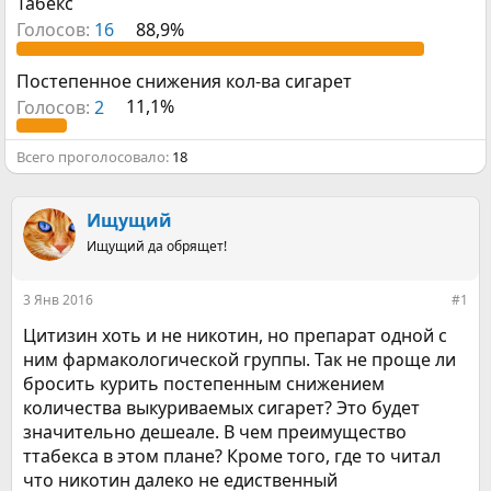
Табекс
р
н
т
а
Голосов:
16
88,9%
е
ч
м
а
Постепенное снижения кол-ва сигарет
ы
л
а
Голосов:
2
11,1%
Всего проголосовало
18
Ищущий
Ищущий да обрящет!
3 Янв 2016
#1
Цитизин хоть и не никотин, но препарат одной с
ним фармакологической группы. Так не проще ли
бросить курить постепенным снижением
количества выкуриваемых сигарет? Это будет
значительно дешеале. В чем преимущество
ттабекса в этом плане? Кроме того, где то читал
что никотин далеко не едиственный