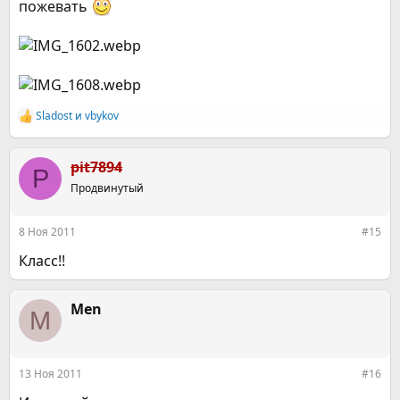
пожевать
Sladost
и
vbykov
Р
е
а
к
pit7894
P
ц
Продвинутый
и
и
:
8 Ноя 2011
#15
Класс!!
Men
M
13 Ноя 2011
#16