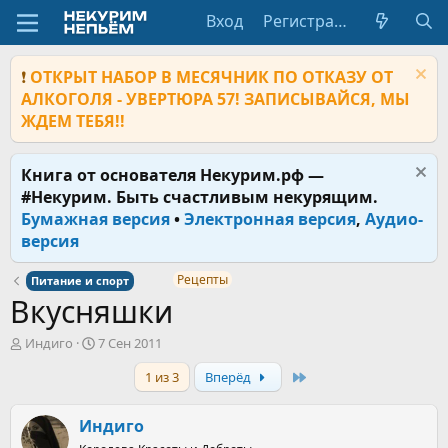
Вход
Регистрация
❗
ОТКРЫТ НАБОР В МЕСЯЧНИК ПО ОТКАЗУ ОТ
АЛКОГОЛЯ - УВЕРТЮРА 57! ЗАПИСЫВАЙСЯ, МЫ
ЖДЕМ ТЕБЯ!!
Книга от основателя Некурим.рф —
#Некурим. Быть счастливым некурящим.
Бумажная версия
•
Электронная версия
,
Аудио-
версия
Рецепты
Питание и спорт
Вкусняшки
А
Д
Индиго
7 Сен 2011
в
а
Last
1 из 3
Вперёд
т
т
о
а
р
н
Индиго
т
а