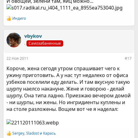
И овощей, зелени там, яиц можно...
Индиго
Р
е
а
к
vbykov
ц
.
Самозабаненные
и
и
:
22 Ноя 2011
#17
Короче, жена сегодя утром спрашивает чего к
ужину приготовить. А у нас тут недалеко от офиса
узбеков поселили еду делать. И там вкусную такую
шурпу наелсо накануне. Жене и говорою - делай
шурпу. Она типа ладню. Приезжаю вечером домой
- ни шурпы, ни жены. Но ингридиенты куплены и
на столе разложены. Вощем вот че я наделал:
Sergey
,
Sladost
и
Карась
Р