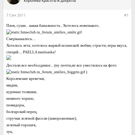
е
Королева Красоты и Доброты
ч
м
а
ы
л
7 Сен 2011
#1
а
Плов, суши... какая банальность.. Хотелось новенького..
Смеркаааалось....
Хотелось лета, хотелось жаркой испанской любви, страсти, игры вкуса,
специй.... PAELLA marinaska!
Достали все необходимое... (ну почти,не все уместилось на фото
)
Королевские креветки,
мидии,
куриные голяшки,
немного чоризо,
помидоры,
болгарский перец,
стручки зеленой фасоли (замороженные),
зеленый горошек,
лук,