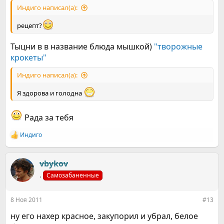
Индиго написал(а):
рецепт?
Тыцни в в название блюда мышкой)
"творожные
крокеты"
Индиго написал(а):
Я здорова и голодна
Рада за тебя
Индиго
Р
е
а
к
vbykov
ц
.
Самозабаненные
и
и
:
8 Ноя 2011
#13
ну его нахер красное, закупорил и убрал, белое