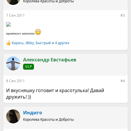
Королева Красоты и Доброты
и
и
:
7 Сен 2011
#3
приятного аппетита
Карась
,
dkley
,
Быстрый
и 4 других
Р
е
а
к
Александр Евстафьев
ц
V.I.P
и
и
:
8 Сен 2011
#4
И вкусняшку готовит и красотулька! Давай
дружить! ))
Индиго
Королева Красоты и Доброты