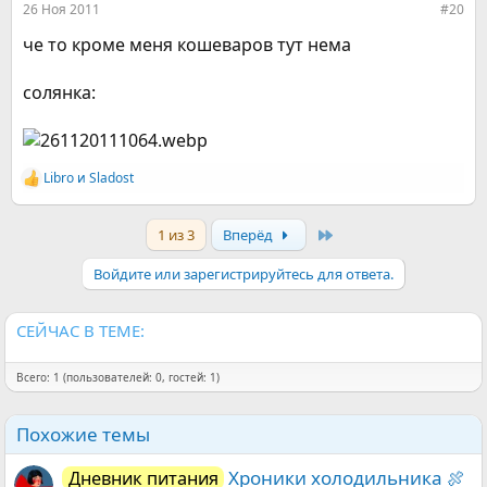
26 Ноя 2011
#20
че то кроме меня кошеваров тут нема
солянка:
Libro
и
Sladost
Р
е
а
Last
1 из 3
Вперёд
к
ц
и
Войдите или зарегистрируйтесь для ответа.
и
:
СЕЙЧАС В ТЕМЕ:
Всего: 1 (пользователей: 0, гостей: 1)
Похожие темы
Хроники холодильника 🍖
Дневник питания