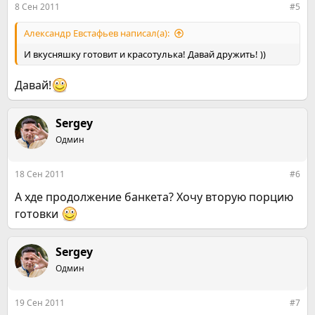
8 Сен 2011
#5
Александр Евстафьев написал(а):
И вкусняшку готовит и красотулька! Давай дружить! ))
Давай!
Sergey
Одмин
18 Сен 2011
#6
А хде продолжение банкета? Хочу вторую порцию
готовки
Sergey
Одмин
19 Сен 2011
#7