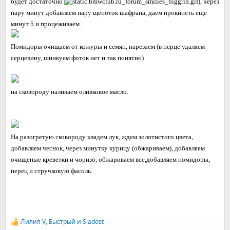
будет достаточно
), через
пару минут добавляем пару щепоток шафрана, даем прокипеть еще
минут 5 и процеживаем.
Помидоры очищаем от кожуры и семян, нарезаем (в перце удаляем
серцевину, шинкуем фоток нет и так понятно)
на сковороду наливаем оливковое масло.
На разогретую сковороду кладем лук, ждем золотистого цвета,
добавляем чеснок, через минутку курицу (обжариваем), добавляем
очищеные креветки и чоризо, обжариваем все,добавляем помидоры,
перец и стручковую фасоль.
Лилия V
,
Быстрый
и
Sladost
Р