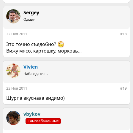
е
а
к
Sergey
ц
Одмин
и
и
:
22 Ноя 2011
#18
Это точно съедобно?
Вижу мясо, картошку, морковь...
Vivien
Наблюдатель
23 Ноя 2011
#19
Шурпа вкуснааа видимо)
vbykov
.
Самозабаненные