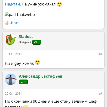
Пад-тай
. На ужин ухомякал
Sladost
Р
е
а
к
Sladost
ц
Вредина
V.I.P
и
и
:
19 Сен 2011
#8
@Sergey, хомяк
Александр Евстафьев
V.I.P
29 Сен 2011
#9
По окончании 90 дней я еще стану великим шеф