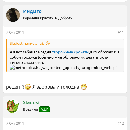
е
а
к
Индиго
ц
Королева Красоты и Доброты
и
и
:
7 Окт 2011
#11
Sladost написал(а):
А я вот забацала седня
творожные крокеты
,я их обожаю и я
собой горжусь (обычно мне обломно их делать, хотя
ничего сложного).
рецепт?
Я здорова и голодна
Sladost
Вредина
V.I.P
7 Окт 2011
#12