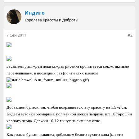
е
а
к
Индиго
ц
Королева Красоты и Доброты
и
и
:
7 Сен 2011
#2
Засыпаем рис, ждем пока каждая рисенка пропитается соком, активно
перемешиваем, в последний раз (почти как с пловом
)
Добавляем бульон, так чтобы покрывал всю эту красоту на 1,5 -2 см.
Кидаем веточки розмарина, пол чайной ложки паприки, шт 10 горошин
черного перца. Держим 10-12 минут на сильном огне.
Как только бульон выкипел, добавляем белого сухого вина (мы его