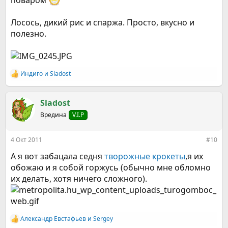
поваром
Лосось, дикий рис и спаржа. Просто, вкусно и
полезно.
Индиго
и
Sladost
Р
е
а
к
Sladost
ц
Вредина
V.I.P
и
и
:
4 Окт 2011
#10
А я вот забацала седня
творожные крокеты
,я их
обожаю и я собой горжусь (обычно мне обломно
их делать, хотя ничего сложного).
Александр Евстафьев
и
Sergey
Р