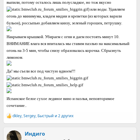
выпили, потому осталось лишь полусладкое, но тож вкусно
) или воды. Удавляем
огонь до минимума, кладем мидии и креветки (из которых варили
бульон), россыпью добавляем кинзу, зеленый горошек, петрушку.
Накрываем крышкой. Убираем с огня и даем постоять минут 10.
ВНИМАНИЕ влага вся впиталась мы ставим паэлью на максимальный
огонь на 3-5 мин, чтобы снизу образовалась корочка. Сбрызнуть
лимоном.
Да! мы съели все под чистую вдвоем!!!
Испанское белое сухое ледяное вино и паэлья, неповторимое
сочетание..
dkley
,
Sergey
,
Быстрый
и 2 других
Р
е
а
к
Индиго
ц