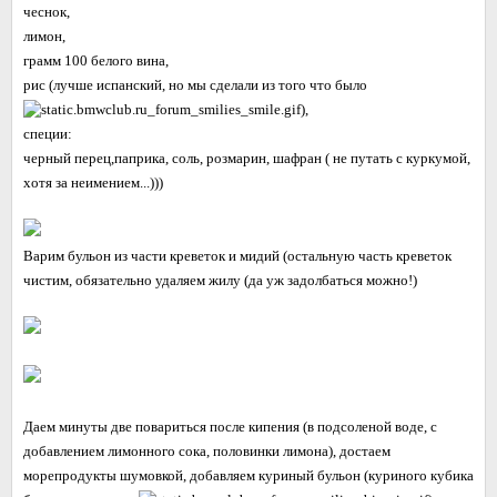
чеснок,
лимон,
грамм 100 белого вина,
рис (лучше испанский, но мы сделали из того что было
),
специи:
черный перец,паприка, соль, розмарин, шафран ( не путать с куркумой,
хотя за неимением...)))
Варим бульон из части креветок и мидий (остальную часть креветок
чистим, обязательно удаляем жилу (да уж задолбаться можно!)
Даем минуты две повариться после кипения (в подсоленой воде, с
добавлением лимонного сока, половинки лимона), достаем
морепродукты шумовкой, добавляем куриный бульон (куриного кубика