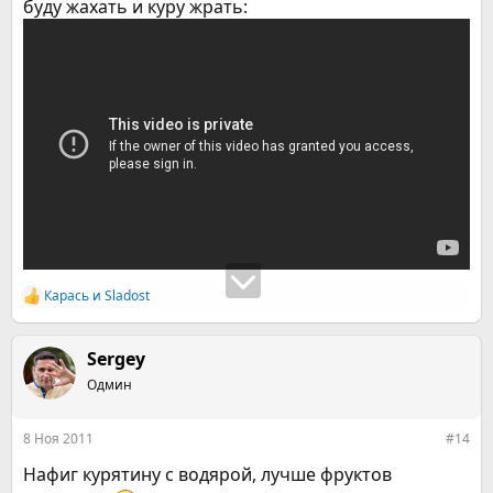
буду жахать и куру жрать:
Карась
и
Sladost
Р
е
а
к
Sergey
ц
Одмин
и
и
:
8 Ноя 2011
#14
Нафиг курятину с водярой, лучше фруктов