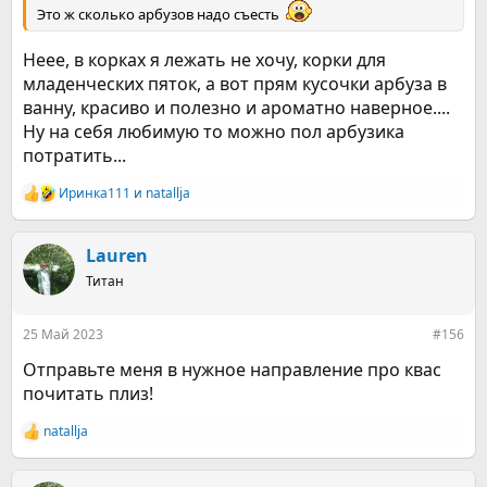
Это ж сколько арбузов надо съесть
Неее, в корках я лежать не хочу, корки для
младенческих пяток, а вот прям кусочки арбуза в
ванну, красиво и полезно и ароматно наверное....
Ну на себя любимую то можно пол арбузика
потратить...
Иринка111
и
natallja
Р
е
а
к
Lauren
ц
Титан
и
и
:
25 Май 2023
#156
Отправьте меня в нужное направление про квас
почитать плиз!
natallja
Р
е
а