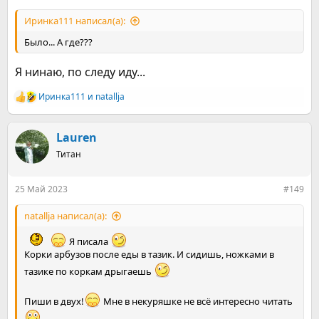
Иринка111 написал(а):
Было... А где???
Я нинаю, по следу иду...
Иринка111
и
natallja
Р
е
а
к
Lauren
ц
Титан
и
и
:
25 Май 2023
#149
natallja написал(а):
Я писала
Корки арбузов после еды в тазик. И сидишь, ножками в
тазике по коркам дрыгаешь
Пиши в двух!
Мне в некуряшке не всё интересно читать