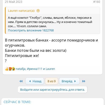
25 Май 2023
#160
Lauren написал(а):
А ещё компот "Глобус", сливы, вишня, яблоки, персики в
нем. Прям в детство окунулась... Ну и конечно томатный
сок.... 10 коп. солили сами.
Посмотреть вложение 1822768
В пятилитровых банках - ассорти помидорчиков и
огурчиков.
Банки потом были на вес золота)
Пятилитровые же!
?
natallja
,
Иринка111
и
Lauren
Р
е
а
First
Last
Назад
8 из 9
Вперёд
к
ц
и
Войдите или зарегистрируйтесь для ответа.
и
:
СЕЙЧАС В ТЕМЕ: