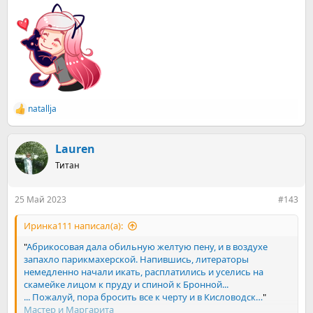
natallja
Р
е
а
к
Lauren
ц
Титан
и
и
:
25 Май 2023
#143
Иринка111 написал(а):
"
Абрикосовая дала обильную желтую пену, и в воздухе
запахло парикмахерской. Напившись, литераторы
немедленно начали икать, расплатились и уселись на
скамейке лицом к пруду и спиной к Бронной...
... Пожалуй, пора бросить все к черту и в Кисловодск…
"
Мастер и Маргарита