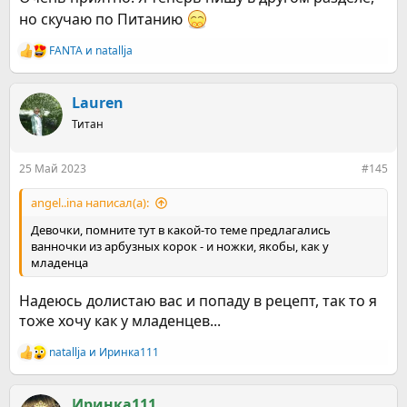
но скучаю по Питанию
Овощной коктейль
50 мл воды;
FANTA
и
natallja
150 г помидоров;
Р
50 г моркови;
е
30 г сельдерея;
а
к
сок 1 лимона.
Lauren
ц
Тут уже нужна соковыжималка. Подавать охлажденным
Титан
и
Посмотреть вложение 1441807
и
:
Коктейль Мохито
25 Май 2023
#145
Листики свежей мяты (несколько веточек) мелко рвем в
бокал, добавляем немного сахара или заменителя,
angel..ina написал(а):
натертую на терке цедру лимона или лайма (половину
Девочки, помните тут в какой-то теме предлагались
чайной ложки), все это смешиваем и чуть надавливаем
ванночки из арбузных корок - и ножки, якобы, как у
ложкой(как в ступке). Добавляем лед и заливаем
младенца
минеральной водой.
Посмотреть вложение 1441794
Надеюсь долистаю вас и попаду в рецепт, так то я
Соленый коктейль
тоже хочу как у младенцев...
250 г натурального йогурта,
250 г минеральной воды,
natallja
и
Иринка111
Р
10 г кинзы, петрушки, мяты,
е
соль — по вкусу.
а
Зелень измельчаем, добавляем щепотку соли и мнем для
к
Иринка111