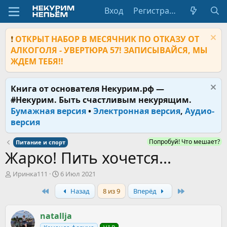
Вход
Регистрация
❗
ОТКРЫТ НАБОР В МЕСЯЧНИК ПО ОТКАЗУ ОТ
АЛКОГОЛЯ - УВЕРТЮРА 57! ЗАПИСЫВАЙСЯ, МЫ
ЖДЕМ ТЕБЯ!!
Книга от основателя Некурим.рф —
#Некурим. Быть счастливым некурящим.
Бумажная версия
•
Электронная версия
,
Аудио-
версия
Попробуй! Что мешает?
Питание и спорт
Жарко! Пить хочется...
А
Д
Иринка111
6 Июл 2021
в
а
First
Last
Назад
8 из 9
Вперёд
т
т
о
а
р
н
natallja
т
а