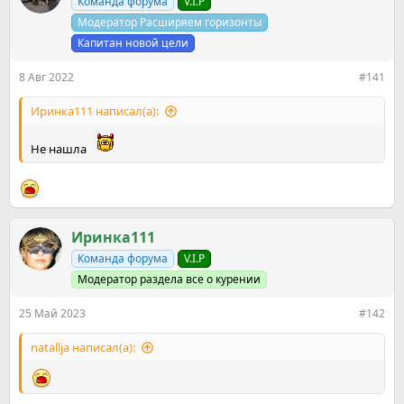
е
Команда форума
ч
V.I.P
м
а
Модератор Расширяем горизонты
ы
л
Капитан новой цели
а
8 Авг 2022
#141
Иринка111 написал(а):
Не нашла
Иринка111
Команда форума
V.I.P
Модератор раздела все о курении
25 Май 2023
#142
natallja написал(а):