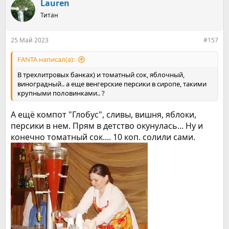
к
Lauren
ц
Титан
и
и
:
25 Май 2023
#157
FANTA написал(а):
В трехлитровых банках) и томатный сок, яблочный,
виноградный.. а еще венгерские персики в сиропе, такими
крупными половинками.. ?
А ещё компот "Глобус", сливы, вишня, яблоки,
персики в нем. Прям в детство окунулась... Ну и
конечно томатный сок.... 10 коп. солили сами.