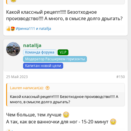
Какой классный рецепт!!!!! Безотходное
производство!!!! А много, в смысле долго дрыгать?
Иринка111
и
natallja
Р
е
а
к
natallja
ц
Команда форума
V.I.P
и
и
Модератор Расширяем горизонты
:
Капитан новой цели
25 Май 2023
#150
Lauren написал(а):
Какой классный рецепт!!!!! Безотходное производство!!!! А
много, в смысле долго дрыгать?
Чем больше, тем лучше
А так, как все ванночки для ног - 15-20 минут