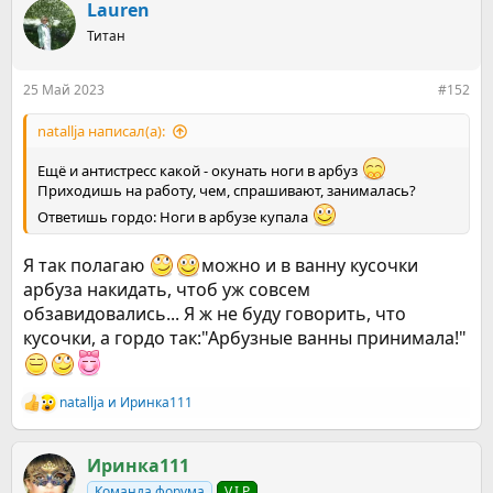
к
Lauren
ц
Титан
и
и
:
25 Май 2023
#152
natallja написал(а):
Ещё и антистресс какой - окунать ноги в арбуз
Приходишь на работу, чем, спрашивают, занималась?
Ответишь гордо: Ноги в арбузе купала
Я так полагаю
можно и в ванну кусочки
арбуза накидать, чтоб уж совсем
обзавидовались... Я ж не буду говорить, что
кусочки, а гордо так:"Арбузные ванны принимала!"
natallja
и
Иринка111
Р
е
а
к
Иринка111
ц
Команда форума
V.I.P