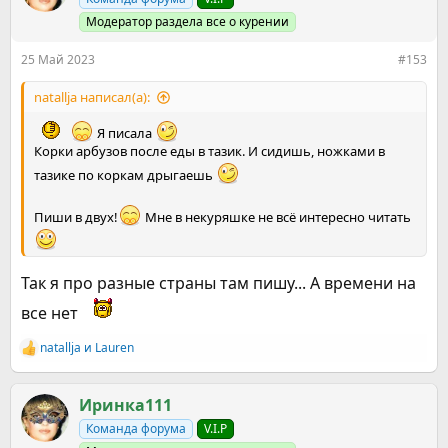
и
и
Модератор раздела все о курении
:
25 Май 2023
#153
natallja написал(а):
Я писала
Корки арбузов после еды в тазик. И сидишь, ножками в
тазике по коркам дрыгаешь
Пиши в двух!
Мне в некуряшке не всё интересно читать
Так я про разные страны там пишу... А времени на
все нет
natallja
и
Lauren
Р
е
а
к
Иринка111
ц
Команда форума
V.I.P
и