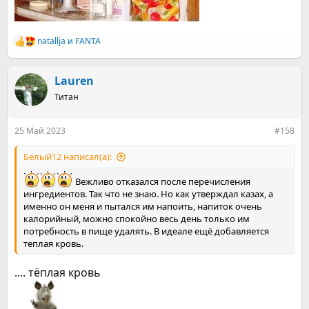
natallja
и
FANTA
Р
е
а
к
Lauren
ц
Титан
и
и
:
25 Май 2023
#158
Белый12 написал(а):
Вежливо отказался после перечисления
ингредиентов. Так что не знаю. Но как утверждал казах, а
именно он меня и пытался им напоить, напиток очень
калорийный, можно спокойно весь день только им
потребность в пище удалять. В идеале ещё добавляется
теплая кровь.
.... тёплая кровь