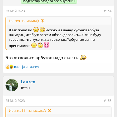
и
Модератор раздела все о курении
:
25 Май 2023
#154
Lauren написал(а):
Я так полагаю
можно и в ванну кусочки арбуза
накидать, чтоб уж совсем обзавидовались... Я ж не буду
говорить, что кусочки, а гордо так:"Арбузные ванны
принимала!"
Это ж сколько арбузов надо съесть
natallja
и
Lauren
Р
е
а
к
Lauren
ц
Титан
и
и
:
25 Май 2023
#155
Иринка111 написал(а):