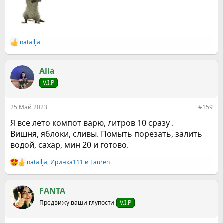
natallja
Р
е
а
к
Allа
ц
V.I.P
и
и
:
25 Май 2023
#159
Я все лето компот варю, литров 10 сразу .
Вишня, яблоки, сливы. Помыть порезать, залить
водой, сахар, мин 20 и готово.
natallja
,
Иринка111
и
Lauren
Р
е
а
к
FANTA
ц
Предвижу ваши глупости
V.I.P
и
и
: