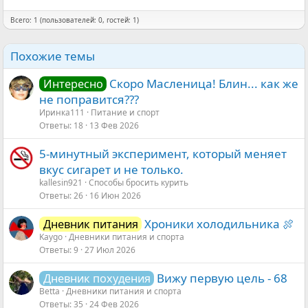
Всего: 1 (пользователей: 0, гостей: 1)
Похожие темы
Скоро Масленица! Блин... как же
Интересно
не поправится???
Иринка111
Питание и спорт
Ответы
18
13 Фев 2026
5-минутный эксперимент, который меняет
вкус сигарет и не только.
kallesin921
Способы бросить курить
Ответы
26
16 Июн 2026
Хроники холодильника 🍖
Дневник питания
Kaygo
Дневники питания и спорта
Ответы
9
27 Июл 2026
Вижу первую цель - 68
Дневник похудения
Betta
Дневники питания и спорта
Ответы
35
24 Фев 2026