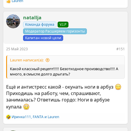
Lauren
Р
е
а
к
natallja
ц
Команда форума
V.I.P
и
и
Модератор Расширяем горизонты
:
Капитан новой цели
25 Май 2023
#151
Lauren написал(а):
Какой классный рецепт!!!!! Безотходное производство!!!! А
много, в смысле долго дрыгать?
Ещё и антистресс какой - окунать ноги в арбуз
Приходишь на работу, чем, спрашивают,
занималась? Ответишь гордо: Ноги в арбузе
купала
Иринка111
,
FANTA
и
Lauren
Р
е
а