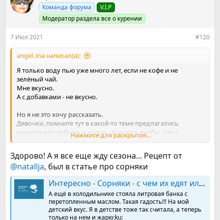
ц
Команда форума
V.I.P
и
и
Модератор раздела все о курении
:
7 Июл 2021
#120
angel..ina написал(а):
Я только воду пью уже много лет, если не кофе и не
зелёный чай.
Мне вкусно.
А с добавками - не вкусно.
Но я не это хочу рассказать.
Девочки, помните тут в какой-то теме предлагались
ванночки из арбузных корок - и ножки, якобы, как у
Нажмите для раскрытия...
младенца.
Я таки попробовала, сезон арбузов у нас.
Здорово! А я все еще жду сезона... Рецепт от
Реально замечательный рецепт, рекомендую.
@natallja
, был в статье про сорняки
Интересно - Сорняки - с чем их едят или снытные щи
А ещё в холодильнике стояла литровая банка с
перетопленным маслом. Такая гадость!!! На мой
детский вкус. Я в детстве тоже так считала, а теперь
только на нем и жарю:ku: