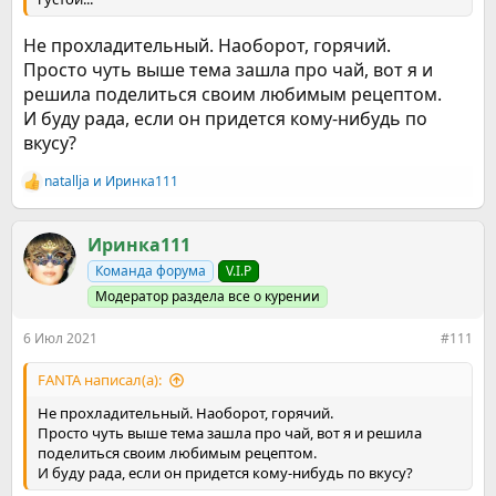
Не прохладительный. Наоборот, горячий.
Просто чуть выше тема зашла про чай, вот я и
решила поделиться своим любимым рецептом.
И буду рада, если он придется кому-нибудь по
вкусу?
natallja
и
Иринка111
Р
е
а
к
Иринка111
ц
Команда форума
V.I.P
и
и
Модератор раздела все о курении
:
6 Июл 2021
#111
FANTA написал(а):
Не прохладительный. Наоборот, горячий.
Просто чуть выше тема зашла про чай, вот я и решила
поделиться своим любимым рецептом.
И буду рада, если он придется кому-нибудь по вкусу?