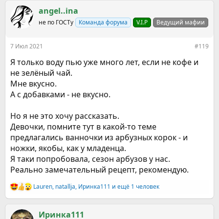
а
в тёмном шкафу.
к
angel..ina
Приятного чаепития
ц
не по ГОСТу
Команда форума
V.I.P
Ведущий мафии
и
и
:
7 Июл 2021
#119
Я только воду пью уже много лет, если не кофе и
не зелёный чай.
Мне вкусно.
А с добавками - не вкусно.
Но я не это хочу рассказать.
Девочки, помните тут в какой-то теме
предлагались ванночки из арбузных корок - и
ножки, якобы, как у младенца.
Я таки попробовала, сезон арбузов у нас.
Реально замечательный рецепт, рекомендую.
Lauren
,
natallja
,
Иринка111
и ещё 1 человек
Р
е
а
к
Иринка111