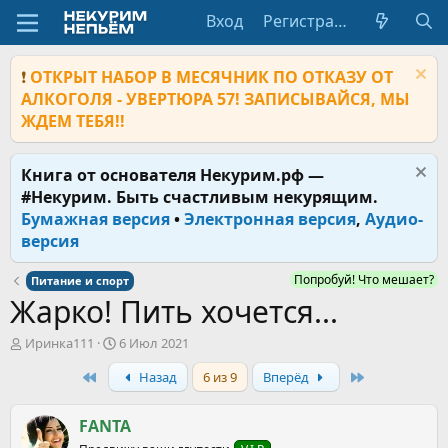
Вход
Регистрация
❗
ОТКРЫТ НАБОР В МЕСЯЧНИК ПО ОТКАЗУ ОТ
АЛКОГОЛЯ - УВЕРТЮРА 57! ЗАПИСЫВАЙСЯ, МЫ
ЖДЕМ ТЕБЯ!!
Книга от основателя Некурим.рф —
#Некурим. Быть счастливым некурящим.
Бумажная версия
•
Электронная версия
,
Аудио-
версия
Попробуй! Что мешает?
Питание и спорт
Жарко! Пить хочется...
А
Д
Иринка111
6 Июл 2021
в
а
First
Last
Назад
6 из 9
Вперёд
т
т
о
а
р
н
FANTA
т
а