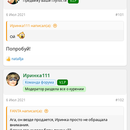
е
Предвижу ваши глупости
ч
V.I.P
м
а
ы
л
6 Июл 2021
#101
а
Иринка111 написал(а):
Ой
Попробуй!
natallja
Р
е
а
к
Иринка111
ц
Команда форума
V.I.P
и
и
Модератор раздела все о курении
:
6 Июл 2021
#102
FANTA написал(а):
Ага, он везде продается, Иринка просто не обращала
внимания.