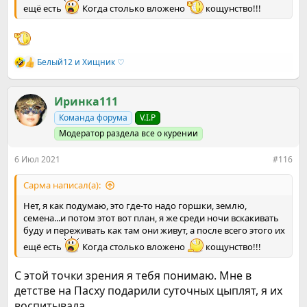
ещё есть
Когда столько вложено
кощунство!!!
Белый12
и
Хищник ♡
Р
е
а
к
Иринка111
ц
Команда форума
V.I.P
и
и
Модератор раздела все о курении
:
6 Июл 2021
#116
Сарма написал(а):
Нет, я как подумаю, это где-то надо горшки, землю,
семена...и потом этот вот план, я же среди ночи вскакивать
буду и переживать как там они живут, а после всего этого их
ещё есть
Когда столько вложено
кощунство!!!
С этой точки зрения я тебя понимаю. Мне в
детстве на Пасху подарили суточных цыплят, я их
воспитывала...