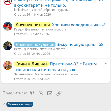
вкус сигарет и не только.
kallesin921
Способы бросить курить
Ответы
26
16 Июн 2026
Хроники холодильника 🍖
Дневник питания
Kaygo
Дневники питания и спорта
Ответы
9
27 Июл 2026
Вижу первую цель - 68
Дневник похудения
Betta
Дневники питания и спорта
Ответы
35
24 Фев 2026
О
Практикум-33 « Режим
Скинем Лишнее
п
тишины или пищевая пауза»
р
Зелёныйчай
Марафоны питания и спорта
Ответы
2K
25 Июл 2026
о
с
Pinterest
WhatsApp
Электронная почта
Ссылка
Поделиться:
Питание и спорт