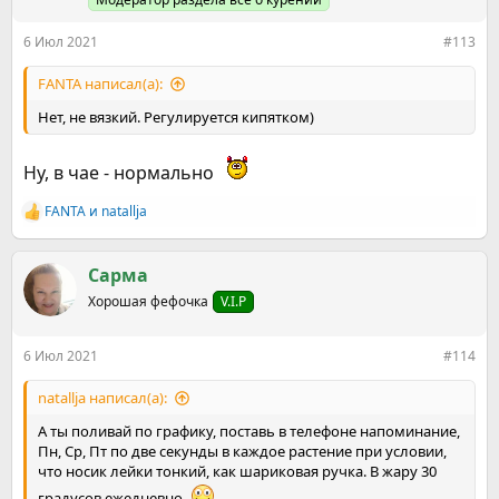
:
6 Июл 2021
#113
FANTA написал(а):
Нет, не вязкий. Регулируется кипятком)
Ну, в чае - нормально
FANTA
и
natallja
Р
е
а
к
Сарма
ц
Хорошая фефочка
V.I.P
и
и
:
6 Июл 2021
#114
natallja написал(а):
А ты поливай по графику, поставь в телефоне напоминание,
Пн, Ср, Пт по две секунды в каждое растение при условии,
что носик лейки тонкий, как шариковая ручка. В жару 30
градусов ежедневно.