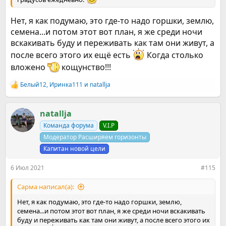
Нет, я как подумаю, это где-то надо горшки, землю,
семена...и потом этот вот план, я же среди ночи
вскакивать буду и переживать как там они живут, а
после всего этого их ещё есть
Когда столько
вложено
кощунство!!!
Белый12
,
Иринка111
и
natallja
Р
е
а
к
natallja
ц
Команда форума
V.I.P
и
и
Модератор Расширяем горизонты
:
Капитан новой цели
6 Июл 2021
#115
Сарма написал(а):
Нет, я как подумаю, это где-то надо горшки, землю,
семена...и потом этот вот план, я же среди ночи вскакивать
буду и переживать как там они живут, а после всего этого их