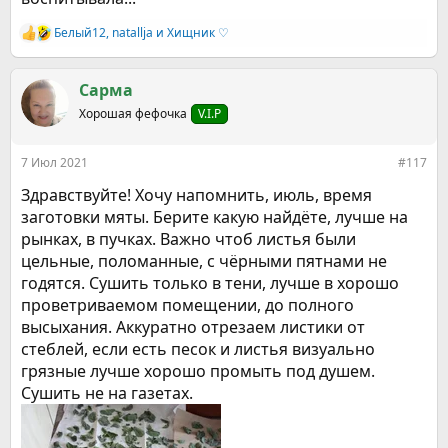
Белый12
,
natallja
и
Хищник ♡
Р
е
а
к
Сарма
ц
Хорошая фефочка
V.I.P
и
и
:
7 Июл 2021
#117
Здравствуйте! Хочу напомнить, июль, время
заготовки мяты. Берите какую найдёте, лучше на
рынках, в пучках. Важно чтоб листья были
цельные, поломанные, с чёрными пятнами не
годятся. Сушить только в тени, лучше в хорошо
проветриваемом помещении, до полного
высыхания. Аккуратно отрезаем листики от
стеблей, если есть песок и листья визуально
грязные лучше хорошо промыть под душем.
Сушить не на газетах.