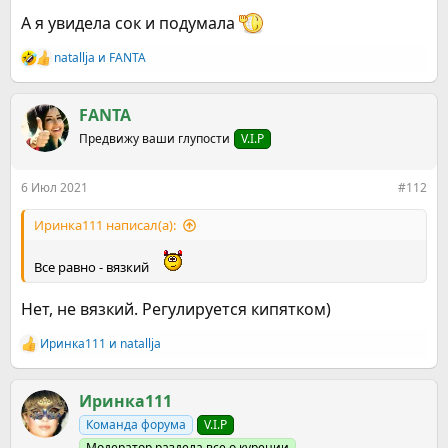
А я увидела сок и подумала
natallja
и
FANTA
Р
е
а
к
FANTA
ц
Предвижу ваши глупости
V.I.P
и
и
:
6 Июл 2021
#112
Иринка111 написал(а):
Все равно - вязкий
Нет, не вязкий. Регулируется кипятком)
Иринка111
и
natallja
Р
е
а
к
Иринка111
ц
Команда форума
V.I.P
и
и
Модератор раздела все о курении