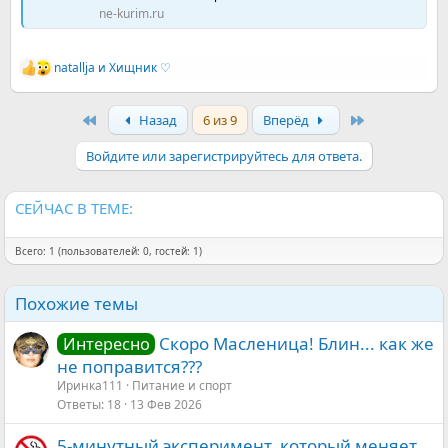
ne-kurim.ru
natallja
и
Хищник ♡
Р
е
а
First
Last
Назад
6 из 9
Вперёд
к
ц
и
Войдите или зарегистрируйтесь для ответа.
и
:
СЕЙЧАС В ТЕМЕ:
Всего: 1 (пользователей: 0, гостей: 1)
Похожие темы
Скоро Масленица! Блин... как же
Интересно
не поправится???
Иринка111
Питание и спорт
Ответы
18
13 Фев 2026
5-минутный эксперимент, который меняет