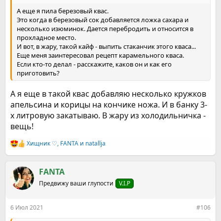
А еще я пила березовый квас.
Это когда в березовый сок добавляется ложка сахара и
несколько изюминок. Дается перебродить и относится в
прохладное место.
И вот, в жару, такой кайф - выпить стаканчик этого кваса...
Еще меня заинтересовал рецепт карамельного кваса.
Если кто-то делал - расскажите, каков он и как его
приготовить?
А я еще в такой квас добавляю несколько кружков
апельсина и корицы на кончике ножа. И в банку 3-
х литровую закатываю. В жару из холодильничка -
вещь!
Хищник ♡
,
FANTA
и
natallja
Р
е
а
к
FANTA
ц
Предвижу ваши глупости
V.I.P
и
и
:
6 Июл 2021
#106