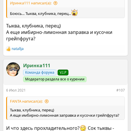
Иринка111 написал(а):
Боюсь... Тыква, клубника, перец...
Тыква, клубника, перец)
А еще имбирно-лимонная заправка и кусочки
грейпфрута?
natallja
Р
е
а
к
Иринка111
ц
Команда форума
V.I.P
и
и
Модератор раздела все о курении
:
6 Июл 2021
#107
FANTA написал(а):
Тыква, клубника, перец)
А еще имбирно-лимонная заправка и кусочки грейпфрута?
И что здесь прохладительного?
Сок тыквы -