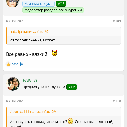
ц
Команда форума
V.I.P
и
и
Модератор раздела все о курении
:
6 Июл 2021
#109
natallja написал(а):
Из холодильника, может...
Все равно - вязкий
natallja
Р
е
а
к
FANTA
ц
Предвижу ваши глупости
V.I.P
и
и
:
6 Июл 2021
#110
Иринка111 написал(а):
И что здесь прохладительного?
Сок тыквы - плотный,
густой...