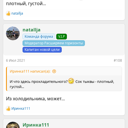
плотный, густой...
natallja
Р
е
а
к
natallja
ц
Команда форума
V.I.P
и
и
Модератор Расширяем горизонты
:
Капитан новой цели
6 Июл 2021
#108
Иринка111 написал(а):
И что здесь прохладительного?
Сок тыквы - плотный,
густой...
Из холодильника, может...
Иринка111
Р
е
а
к
Иринка111