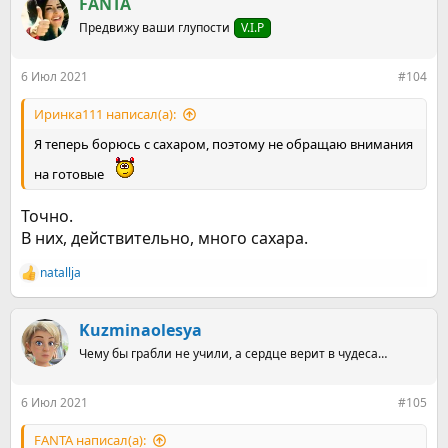
к
FANTA
ц
Предвижу ваши глупости
V.I.P
и
и
:
6 Июл 2021
#104
Иринка111 написал(а):
Я теперь борюсь с сахаром, поэтому не обращаю внимания
на готовые
Точно.
В них, действительно, много сахара.
natallja
Р
е
а
к
Kuzminaolesya
ц
Чему бы грабли не учили, а сердце верит в чудеса…
и
и
:
6 Июл 2021
#105
FANTA написал(а):