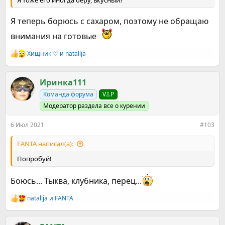
Я тоже его иногда беру, вкусный?
Я теперь борюсь с сахаром, поэтому не обращаю
внимания на готовые
Хищник ♡
и
natallja
Р
е
а
к
Иринка111
ц
Команда форума
V.I.P
и
и
Модератор раздела все о курении
:
6 Июл 2021
#103
FANTA написал(а):
Попробуй!
Боюсь... Тыква, клубника, перец...
natallja
и
FANTA
Р
е
а