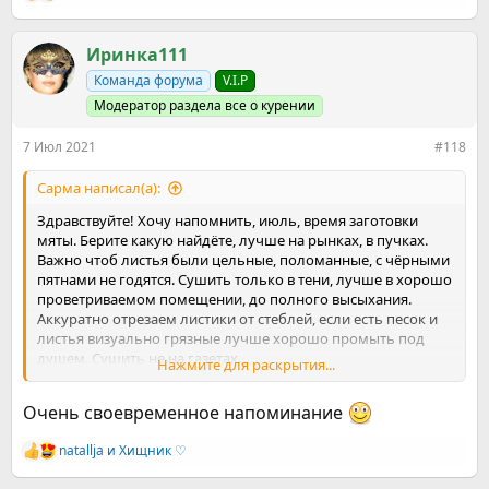
е
а
к
Иринка111
ц
Команда форума
V.I.P
и
и
Модератор раздела все о курении
:
7 Июл 2021
#118
Сарма написал(а):
Здравствуйте! Хочу напомнить, июль, время заготовки
мяты. Берите какую найдёте, лучше на рынках, в пучках.
Важно чтоб листья были цельные, поломанные, с чёрными
пятнами не годятся. Сушить только в тени, лучше в хорошо
проветриваемом помещении, до полного высыхания.
Аккуратно отрезаем листики от стеблей, если есть песок и
листья визуально грязные лучше хорошо промыть под
душем. Сушить не на газетах.
Нажмите для раскрытия...
Посмотреть вложение 1442673
Я раскладываю так, слежу чтоб все просохли одинакового.
Очень своевременное напоминание
Зимой нет лучше чая с такой мятой, ведь вы точно знаете
когда она куплена и помните что сушилась она в жаркие
natallja
и
Хищник ♡
июльские дни, в ней будет всё тепло этого лета, забота
Р
е
ваших рук. Хранить лучше в стеклянных банках с крышкой,