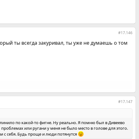
#17.146
торый ты всегда закуривал, ты уже не думаешь о том
#17.147
клинило по какой-то фигне. Ну реально. Я помню был в Дивеево
о проблемах или ругани у меня не было место в голове для этого.
ни с себя. Будь проще и люди потянутся