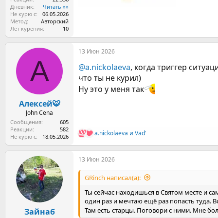
Дневник
Читать »»
Не курю с
06.05.2026
Метод
Авторский
Лет курения
10
13 Июн 2026
А
@a.nickolaeva
, когда триггер ситуа
что ты не курил)
Ну это у меня так
Алексей🐯
John Cena
Сообщения
605
Реакции
582
a.nickolaeva
и
Vad'
Р
Не курю с
18.05.2026
е
а
13 Июн 2026
к
ц
и
GRinch написал(а):
и
:
Ты сейчас находишься в Святом месте и са
один раз и мечтаю ещё раз попасть туда. В
Там есть старцы. Поговори с ними. Мне бол
Зайнаб