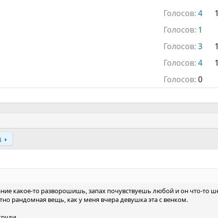
Голосов:
4
Голосов:
1
Голосов:
3
Голосов:
4
Голосов:
0
д
ние какое-то разворошишь, запах почувствуешь любой и он что-то шев
но рандомная вещь, как у меня вчера девушка эта с венком.
груди.