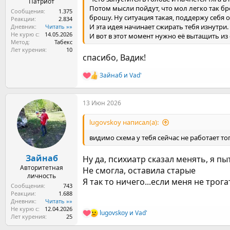
Патриот
Потом мысли пойдут, что мол легко так бр
Сообщения
1.375
брошу. Ну ситуация такая, поддержу себя 
Реакции
2.834
И эта идея начинает сжирать тебя изнутри.
Дневник
Читать »»
Не курю с
14.05.2026
И вот в этот момент нужно её вытащить из
Метод
Табекс
Лет курения
10
спасибо, Вадик!
Зайнаб
и
Vad'
Р
е
а
13 Июн 2026
к
ц
и
lugovskoy написал(а):
и
:
видимо схема у тебя сейчас не работает то
Зайнаб
Ну да, психиатр сказал менять, я п
Авторитетная
Не смогла, оставила старые
личность
Я так то ничего...если меня не трога
Сообщения
743
Реакции
1.688
Дневник
Читать »»
Не курю с
12.04.2026
lugovskoy
и
Vad'
Р
Лет курения
25
е