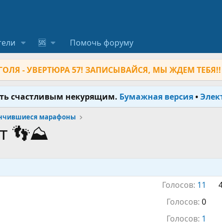
тели
🆘
Помочь форуму
ОЛЯ - УВЕРТЮРА 57! ЗАПИСЫВАЙСЯ, МЫ ЖДЕМ ТЕБЯ!!
ыть счастливым некурящим.
Бумажная версия
•
Элек
нчившиеся марафоны
т 👣⛰️
Голосов:
11
Голосов:
0
Голосов:
1