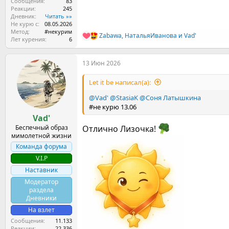
Сообщения
83
Реакции
245
Дневник
Читать »»
Не курю с
08.05.2026
Метод
#некурим
Zabawa
,
НатальяИванова
и
Vad'
Р
Лет курения
6
е
а
13 Июн 2026
к
ц
и
Let it be написал(а):
и
:
@Vad'
@StasiaK
@Соня Латышкина
#не курю 13.06
Vad'
Беспечный образ
Отлично Лизочка!
мимолетной жизни
Команда форума
V.I.P
Наставник
Модератор
раздела
Дневники
На взлет
Сообщения
11.133
Реакции
22.336