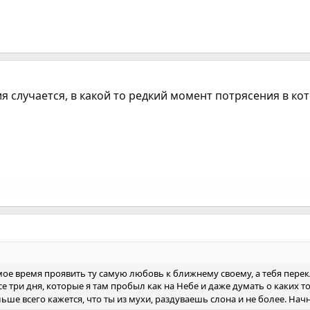
ция случается, в какой то редкий момент потрясения в ко
мое время проявить ту самую любовь к ближнему своему, а тебя пере
се три дня, которые я там пробыл как на Небе и даже думать о каких т
ьше всего кажется, что ты из мухи, раздуваешь слона и не более. Нач