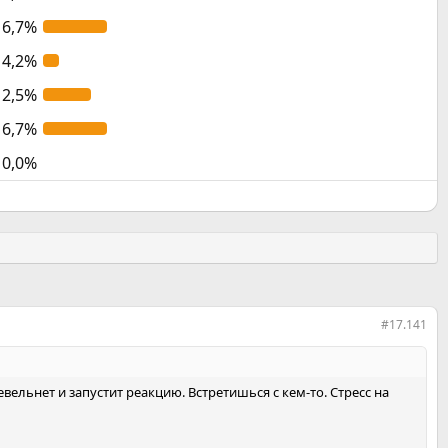
16,7%
4,2%
12,5%
16,7%
0,0%
#17.141
ельнет и запустит реакцию. Встретишься с кем-то. Стресс на