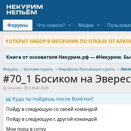
Форумы
Что нового?
Медиа
Пользова
❗
ОТКРЫТ НАБОР В МЕСЯЧНИК ПО ОТКАЗУ ОТ АЛКОГ
Книга от основателя Некурим.рф — #Некурим. Б
Форумы
Бросаем курить
Марафоны бросающих курить
Зако
#70_1 Босиком на Эверес
А
Д
Ольхен
3 Май 2026
в
а
т
Куда ты пойдёшь после Взлётки?
т
о
а
Пойду в следующую со своей командой
р
н
т
а
Пойду в следующую с другой командой
е
ч
м
а
Мне пора в сотку
ы
л