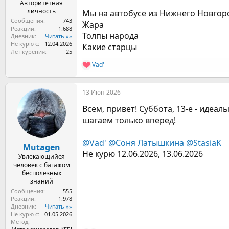
Авторитетная
личность
Мы на автобусе из Нижнего Новгоро
Сообщения
743
Жара
Реакции
1.688
Толпы народа
Дневник
Читать »»
Не курю с
12.04.2026
Какие старцы
Лет курения
25
Vad'
Р
е
а
13 Июн 2026
к
ц
Всем, привет! Суббота, 13-е - иде
и
и
шагаем только вперед!
:
@Vad'
@Соня Латышкина
@StasiaK
Mutagen
Не курю 12.06.2026, 13.06.2026
Увлекающийся
человек с багажом
бесполезных
знаний
Сообщения
555
Реакции
1.978
Дневник
Читать »»
Не курю с
01.05.2026
Метод