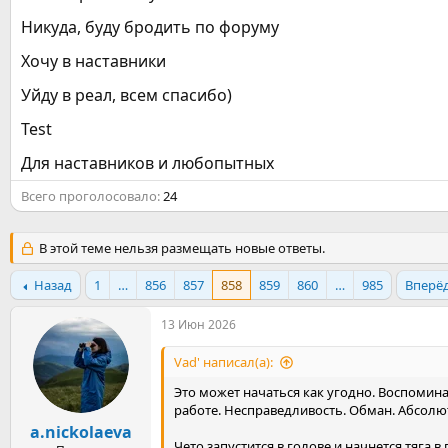
а
Никуда, буду бродить по форуму
Хочу в наставники
Уйду в реал, всем спасибо)
Test
Для наставников и любопытных
Всего проголосовало
24
В этой теме нельзя размещать новые ответы.
Назад
1
…
856
857
858
859
860
…
985
Вперё
13 Июн 2026
Vad' написал(а):
Это может начаться как угодно. Воспомина
работе. Несправедливость. Обман. Абсолют
a.nickolaeva
Чето запустится в голове и начнется тяга в 