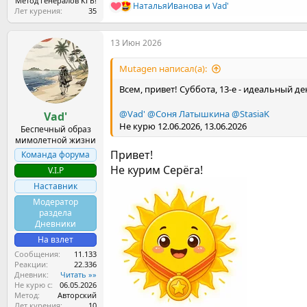
Метод генералов КГБ!
НатальяИванова
и
Vad'
Р
Лет курения
35
е
а
13 Июн 2026
к
ц
и
Mutagen написал(а):
и
:
Всем, привет! Суббота, 13-е - идеальный 
@Vad'
@Соня Латышкина
@StasiaK
Vad'
Не курю 12.06.2026, 13.06.2026
Беспечный образ
мимолетной жизни
Привет!
Команда форума
Не курим Серёга!
V.I.P
Наставник
Модератор
раздела
Дневники
На взлет
Сообщения
11.133
Реакции
22.336
Дневник
Читать »»
Не курю с
06.05.2026
Метод
Авторский
Лет курения
10