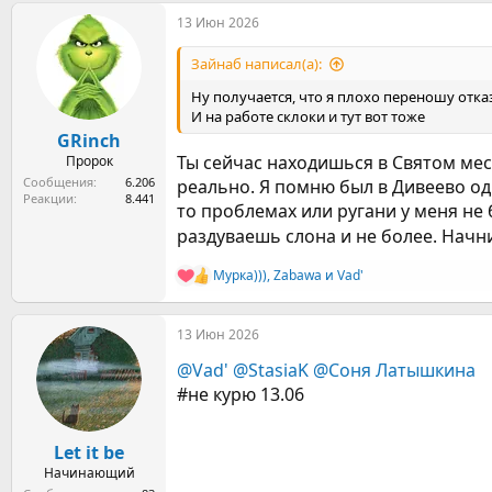
а
13 Июн 2026
к
ц
и
Зайнаб написал(а):
и
:
Ну получается, что я плохо переношу отка
И на работе склоки и тут вот тоже
GRinch
Ты сейчас находишься в Святом мес
Пророк
Сообщения
6.206
реально. Я помню был в Дивеево оди
Реакции
8.441
то проблемах или ругани у меня не 
раздуваешь слона и не более. Начн
Мурка)))
,
Zabawa
и
Vad'
Р
е
а
13 Июн 2026
к
ц
@Vad'
@StasiaK
@Соня Латышкина
и
и
#не курю 13.06
:
Let it be
Начинающий