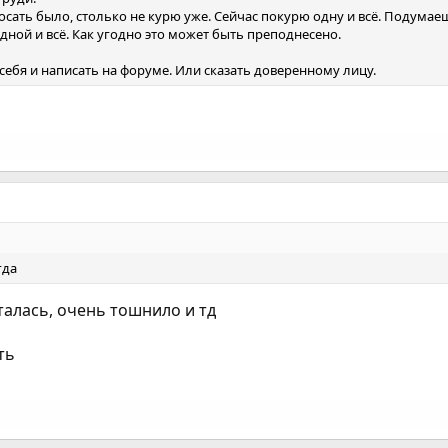
осать было, столько не курю уже. Сейчас покурю одну и всё. Подумаеш
одной и всё. Как угодно это может быть преподнесено.
 себя и написать на форуме. Или сказать доверенному лицу.
гда
ыталась, очень тошнило и тд
ть