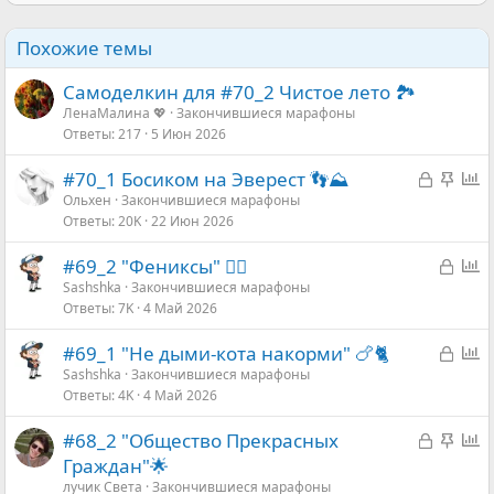
Похожие темы
Самоделкин для #70_2 Чистое лето 🏞
ЛенаМалина 💖
Закончившиеся марафоны
Ответы
217
5 Июн 2026
З
З
О
#70_1 Босиком на Эверест 👣⛰️
а
а
п
Ольхен
Закончившиеся марафоны
Ответы
20K
22 Июн 2026
к
к
р
р
р
о
З
О
#69_2 "Фениксы" 🐦‍🔥
ы
е
с
а
п
Sashshka
Закончившиеся марафоны
т
п
Ответы
7K
4 Май 2026
к
р
а
л
р
о
е
З
О
#69_1 "Не дыми-кота накорми" 🍗🐈
ы
с
н
а
п
Sashshka
Закончившиеся марафоны
т
о
Ответы
4K
4 Май 2026
к
р
а
р
о
З
З
О
#68_2 "Общество Прекрасных
ы
с
а
а
п
Граждан"🌟
т
к
к
р
лучик Света
Закончившиеся марафоны