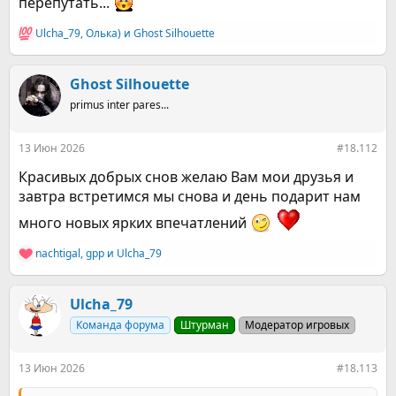
перепутать...
Ulcha_79
,
Олька)
и
Ghost Silhouette
Р
е
а
к
Ghost Silhouette
ц
primus inter pares...
и
и
:
13 Июн 2026
#18.112
Красивых добрых снов желаю Вам мои друзья и
завтра встретимся мы снова и день подарит нам
много новых ярких впечатлений
nachtigal
,
gpp
и
Ulcha_79
Р
е
а
к
Ulcha_79
ц
Команда форума
Штурман
Модератор игровых
и
и
:
13 Июн 2026
#18.113