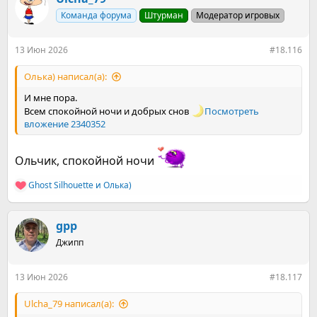
ц
Команда форума
Штурман
Модератор игровых
и
и
:
13 Июн 2026
#18.116
Олька) написал(а):
И мне пора.
Всем спокойной ночи и добрых снов
Посмотреть
вложение 2340352
Ольчик, спокойной ночи
Ghost Silhouette
и
Олька)
Р
е
а
к
gpp
ц
Джипп
и
и
:
13 Июн 2026
#18.117
Ulcha_79 написал(а):