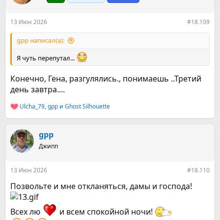
и
и
:
13 Июн 2026
#18.109
gpp написал(а):
Я чуть перепутал...
Конечно, Гена, разгулялись., понимаешь ..Третий
день завтра....
Ulcha_79
,
gpp
и
Ghost Silhouette
Р
е
а
к
gpp
ц
Джипп
и
и
:
13 Июн 2026
#18.110
Позвольте и мне откланяться, дамы и господа!
Всех лю
и всем спокойной ночи!