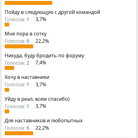
е
ч
м
а
Пойду в следующую с другой командой
ы
л
а
Голосов:
1
3,7%
Мне пора в сотку
Голосов:
6
22,2%
Никуда, буду бродить по форуму
Голосов:
2
7,4%
Хочу в наставники
Голосов:
1
3,7%
Уйду в реал, всем спасибо)
Голосов:
1
3,7%
Для наставников и любопытных
Голосов:
6
22,2%