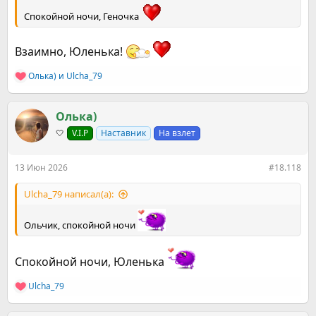
Спокойной ночи, Геночка
Взаимно, Юленька!
Олька)
и
Ulcha_79
Р
е
а
к
Олька)
ц
🤍
V.I.P
Наставник
На взлет
и
и
:
13 Июн 2026
#18.118
Ulcha_79 написал(а):
Ольчик, спокойной ночи
Спокойной ночи, Юленька
Ulcha_79
Р
е
а