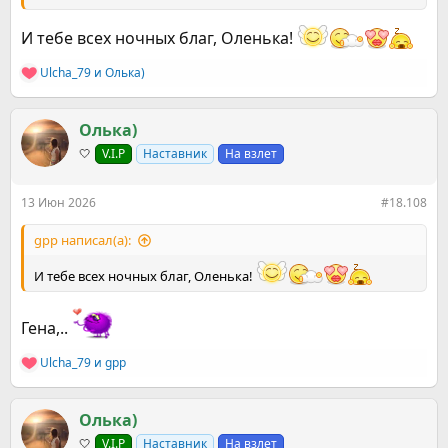
И тебе всех ночных благ, Оленька!
Ulcha_79
и
Олька)
Р
е
а
к
Олька)
ц
🤍
V.I.P
Наставник
На взлет
и
и
:
13 Июн 2026
#18.108
gpp написал(а):
И тебе всех ночных благ, Оленька!
Гена,..
Ulcha_79
и
gpp
Р
е
а
к
Олька)
ц
🤍
V.I.P
Наставник
На взлет