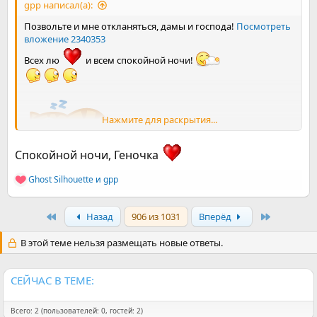
gpp написал(а):
Позвольте и мне откланяться, дамы и господа!
Посмотреть
вложение 2340353
Всех лю
и всем спокойной ночи!
Нажмите для раскрытия...
Спокойной ночи, Геночка
Ghost Silhouette
и
gpp
Р
е
а
First
Last
Назад
906 из 1031
Вперёд
к
ц
и
В этой теме нельзя размещать новые ответы.
и
:
СЕЙЧАС В ТЕМЕ:
Всего: 2 (пользователей: 0, гостей: 2)