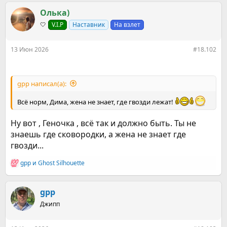
а
к
Олька)
ц
🤍
V.I.P
Наставник
На взлет
и
и
:
13 Июн 2026
#18.102
gpp написал(а):
Всё норм, Дима, жена не знает, где гвозди лежат!
Ну вот , Геночка , всё так и должно быть. Ты не
знаешь где сковородки, а жена не знает где
гвозди...
gpp
и
Ghost Silhouette
Р
е
а
к
gpp
ц
Джипп
и
и
: