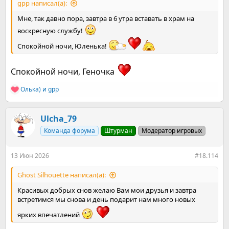
gpp написал(а):
Мне, так давно пора, завтра в 6 утра вставать в храм на
воскресную службу!
Спокойной ночи, Юленька!
Спокойной ночи, Геночка
Олька)
и
gpp
Р
е
а
к
Ulcha_79
ц
Команда форума
Штурман
Модератор игровых
и
и
:
13 Июн 2026
#18.114
Ghost Silhouette написал(а):
Красивых добрых снов желаю Вам мои друзья и завтра
встретимся мы снова и день подарит нам много новых
ярких впечатлений