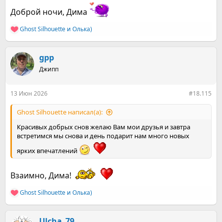
Доброй ночи, Дима
Ghost Silhouette
и
Олька)
Р
е
а
к
gpp
ц
Джипп
и
и
:
13 Июн 2026
#18.115
Ghost Silhouette написал(а):
Красивых добрых снов желаю Вам мои друзья и завтра
встретимся мы снова и день подарит нам много новых
ярких впечатлений
Взаимно, Дима!
Ghost Silhouette
и
Олька)
Р
е
а
к
Ulcha_79