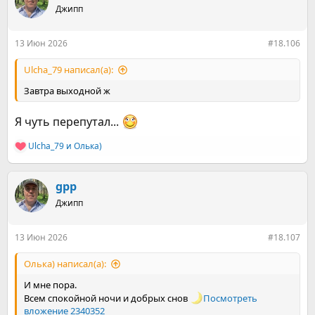
ц
Джипп
и
и
:
13 Июн 2026
#18.106
Ulcha_79 написал(а):
Завтра выходной ж
Я чуть перепутал...
Ulcha_79
и
Олька)
Р
е
а
к
gpp
ц
Джипп
и
и
:
13 Июн 2026
#18.107
Олька) написал(а):
И мне пора.
Всем спокойной ночи и добрых снов
Посмотреть
вложение 2340352