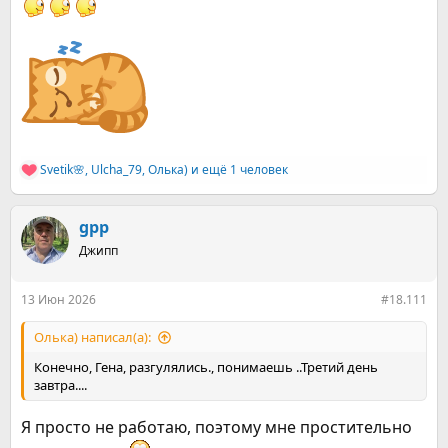
Svetik🌸
,
Ulcha_79
,
Олька)
и ещё 1 человек
Р
е
а
к
gpp
ц
Джипп
и
и
:
13 Июн 2026
#18.111
Олька) написал(а):
Конечно, Гена, разгулялись., понимаешь ..Третий день
завтра....
Я просто не работаю, поэтому мне простительно