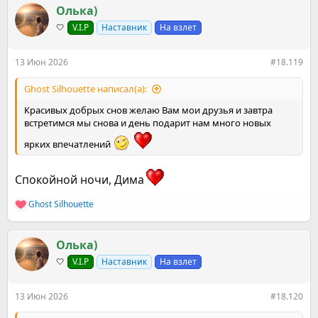
к
Олька)
ц
🤍
V.I.P
Наставник
На взлет
и
и
:
13 Июн 2026
#18.119
Ghost Silhouette написал(а):
Красивых добрых снов желаю Вам мои друзья и завтра
встретимся мы снова и день подарит нам много новых
ярких впечатлений
Спокойной ночи, Дима
Ghost Silhouette
Р
е
а
к
Олька)
ц
🤍
V.I.P
Наставник
На взлет
и
и
:
13 Июн 2026
#18.120