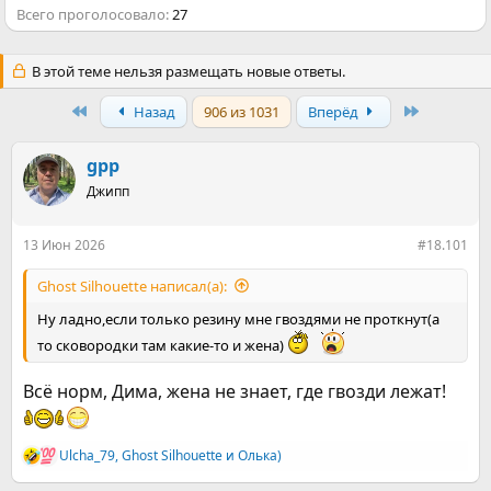
Всего проголосовало
27
В этой теме нельзя размещать новые ответы.
First
Last
Назад
906 из 1031
Вперёд
gpp
Джипп
13 Июн 2026
#18.101
Ghost Silhouette написал(а):
Ну ладно,если только резину мне гвоздями не проткнут(а
то сковородки там какие-то и жена)
Всё норм, Дима, жена не знает, где гвозди лежат!
Ulcha_79
,
Ghost Silhouette
и
Олька)
Р
е