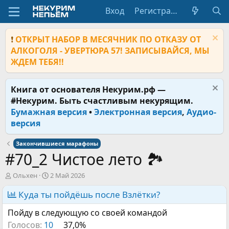
Вход
Регистрация
❗
ОТКРЫТ НАБОР В МЕСЯЧНИК ПО ОТКАЗУ ОТ
АЛКОГОЛЯ - УВЕРТЮРА 57! ЗАПИСЫВАЙСЯ, МЫ
ЖДЕМ ТЕБЯ!!
Книга от основателя Некурим.рф —
#Некурим. Быть счастливым некурящим.
Бумажная версия
•
Электронная версия
,
Аудио-
версия
Закончившиеся марафоны
#70_2 Чистое лето 🏞
А
Д
Ольхен
2 Май 2026
в
а
т
Куда ты пойдёшь после Взлётки?
т
о
а
Пойду в следующую со своей командой
р
н
т
а
Голосов:
10
37,0%