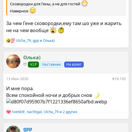
Сковородки для Гены, а не для гостей
Наверное
За чем Гене сковородки,ему там шо уже и жарить
не на чем вообще
Ulcha_79
,
gpp
и
Олька)
Р
е
а
к
Олька)
ц
🤍
V.I.P
Наставник
На взлет
и
и
:
13 Июн 2026
#18.105
И мне пора.
Всем спокойной ночи и добрых снов
Svetik🌸
,
nachtigal
,
Ulcha_79
и 2 других
Р
е
а
к
gpp