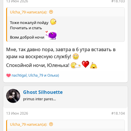
13 Июн 2026
#18.103
Ulcha_79 написал(а):
Тоже пожалуй пойду
Почитать и спать
Всем доброй ночи
Мне, так давно пора, завтра в 6 утра вставать в
храм на воскресную службу!
Спокойной ночи, Юленька!
nachtigal
,
Ulcha_79
и
Олька)
Р
е
а
к
Ghost Silhouette
ц
primus inter pares...
и
и
:
13 Июн 2026
#18.104
Ulcha_79 написал(а):