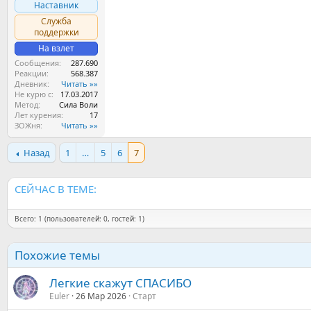
Наставник
Служба
поддержки
На взлет
Сообщения
287.690
Реакции
568.387
Дневник
Читать »»
Не курю с
17.03.2017
Метод
Сила Воли
Лет курения
17
ЗОЖня
Читать »»
Назад
1
…
5
6
7
СЕЙЧАС В ТЕМЕ:
Всего: 1 (пользователей: 0, гостей: 1)
Похожие темы
Легкие скажут СПАСИБО
Euler
26 Мар 2026
Старт