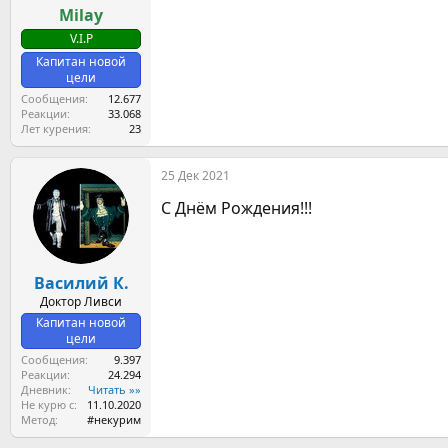
Milay
V.I.P
Капитан новой
цели
Сообщения
12.677
Реакции
33.068
Лет курения
23
25 Дек 2021
С Днём Рождения!!!
Василий К.
Доктор Ливси
Капитан новой
цели
Сообщения
9.397
Реакции
24.294
Дневник
Читать »»
Не курю с
11.10.2020
Метод
#некурим