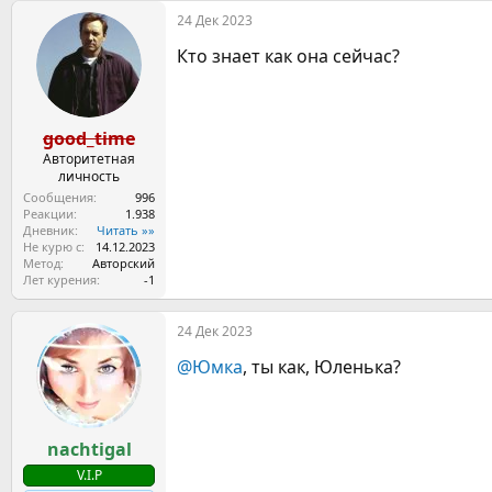
24 Дек 2023
Кто знает как она сейчас?
good_time
Авторитетная
личность
Сообщения
996
Реакции
1.938
Дневник
Читать »»
Не курю с
14.12.2023
Метод
Авторский
Лет курения
-1
24 Дек 2023
@Юмка
, ты как, Юленька?
nachtigal
V.I.P