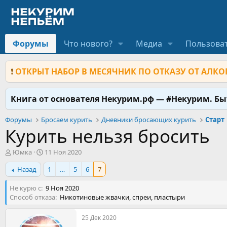
Форумы
Что нового?
Медиа
Пользова
❗
ОТКРЫТ НАБОР В МЕСЯЧНИК ПО ОТКАЗУ ОТ АЛКОГ
Книга от основателя Некурим.рф — #Некурим. Б
Форумы
Бросаем курить
Дневники бросающих курить
Старт
Курить нельзя бросить
А
Д
Юмка
11 Ноя 2020
в
а
Назад
1
…
5
6
7
т
т
о
а
Не курю с
р
н
9 Ноя 2020
Способ отказа
т
а
Никотиновые жвачки, спреи, пластыри
е
ч
м
а
25 Дек 2020
ы
л