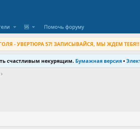
тели
🆘
Помочь форуму
ОЛЯ - УВЕРТЮРА 57! ЗАПИСЫВАЙСЯ, МЫ ЖДЕМ ТЕБЯ!!
ыть счастливым некурящим.
Бумажная версия
•
Элек