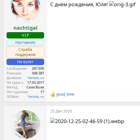
С днём рождения, Юля!
а
nachtigal
V.I.P
Наставник
Служба
поддержки
На взлет
Сообщения
287.690
Реакции
568.387
Дневник
Читать »»
Не курю с
17.03.2017
Метод
Сила Воли
Лет курения
17
good_time
Р
ЗОЖня
Читать »»
е
а
25 Дек 2020
к
ц
и
и
: