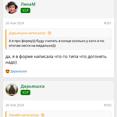
е
ч
ЛенаМ
м
а
ы
л
V.I.P
а
26 Ноя 2024
#301
Дарьюшка написал(а):
А я про форму))) буду считать в конце сколько у кого и по
итогам нести на медальки)))
да, я в форме написала что-то типа что догонять
надо)
Дарьюшка
Р
е
а
к
Дарьюшка
ц
V.I.P
и
и
:
26 Ноя 2024
#302
ЛенаМ написал(а):