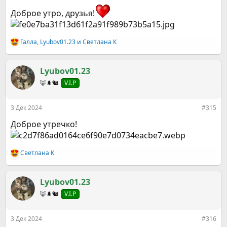
Доброе утро, друзья!
Галла
,
Lyubov01.23
и
Светлана К
Р
е
а
к
Lyubov01.23
ц
🦊🌲🐿️
V.I.P
и
и
:
3 Дек 2024
#315
Доброе утречко!
Светлана К
Р
е
а
к
Lyubov01.23
ц
🦊🌲🐿️
V.I.P
и
и
:
3 Дек 2024
#316