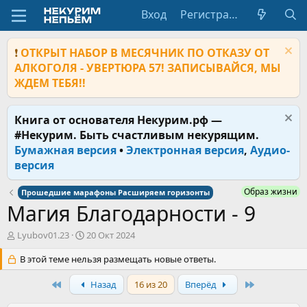
Вход
Регистрация
❗
ОТКРЫТ НАБОР В МЕСЯЧНИК ПО ОТКАЗУ ОТ
АЛКОГОЛЯ - УВЕРТЮРА 57! ЗАПИСЫВАЙСЯ, МЫ
ЖДЕМ ТЕБЯ!!
Книга от основателя Некурим.рф —
#Некурим. Быть счастливым некурящим.
Бумажная версия
•
Электронная версия
,
Аудио-
версия
Образ жизни
Прошедшие марафоны Расширяем горизонты
Магия Благодарности - 9
А
Д
Lyubov01.23
20 Окт 2024
в
а
т
В этой теме нельзя размещать новые ответы.
т
о
а
р
First
н
Last
Назад
16 из 20
Вперёд
т
а