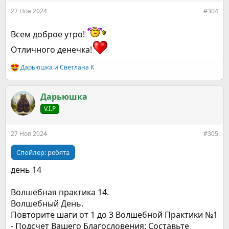
:
27 Ноя 2024
#304
Всем доброе утро!
Отличного денечка!
Дарьюшка
и
Светлана К
Р
е
а
к
Дарьюшка
ц
V.I.P
и
и
:
27 Ноя 2024
#305
Спойлер:
ребята
день 14
Волшебная практика 14.
Волшебный День.
Повторите шаги от 1 до 3 Волшебной Практики №1
- Подсчет Вашего Благословения: Составьте