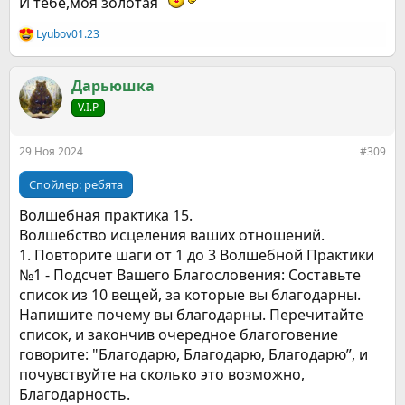
И тебе,моя золотая
Lyubov01.23
Р
е
а
к
Дарьюшка
ц
V.I.P
и
и
:
29 Ноя 2024
#309
Спойлер:
ребята
Волшебная практика 15.
Волшебство исцеления ваших отношений.
1. Повторите шаги от 1 до 3 Волшебной Практики
№1 - Подсчет Вашего Благословения: Составьте
список из 10 вещей, за которые вы благодарны.
Напишите почему вы благодарны. Перечитайте
список, и закончив очередное благоговение
говорите: "Благодарю, Благодарю, Благодарю”, и
почувствуйте на сколько это возможно,
Благодарность.