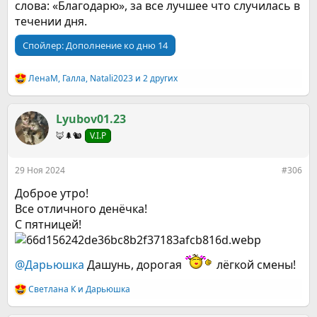
слова: «Благодарю», за все лучшее что случилась в
течении дня.
Спойлер:
Дополнение ко дню 14
ЛенаМ
,
Галла
,
Natali2023
и 2 других
Р
е
а
к
Lyubov01.23
ц
🦊🌲🐿️
V.I.P
и
и
:
29 Ноя 2024
#306
Доброе утро!
Все отличного денёчка!
С пятницей!
@Дарьюшка
Дашунь, дорогая
лёгкой смены!
Светлана К
и
Дарьюшка
Р
е
а