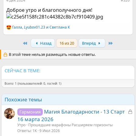
4 Дек 2024
#320
Доброе утро и благополучного дня!
Галла
,
Lyubov01.23
и
Светлана К
Р
е
а
First
Last
Назад
16 из 20
Вперёд
к
ц
и
В этой теме нельзя размещать новые ответы.
и
:
СЕЙЧАС В ТЕМЕ:
Всего: 1 (пользователей: 0, гостей: 1)
Похожие темы
З
Магия Благодарности - 13 Старт
Гармония
а
16 марта 2026
к
Утро
Прошедшие марафоны Расширяем горизонты
р
Ответы
1K
9 Июл 2026