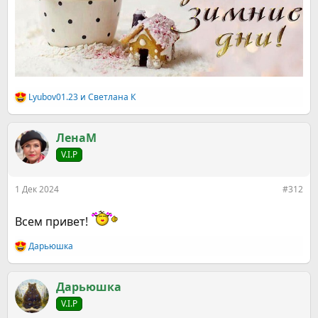
Lyubov01.23
и
Светлана К
Р
е
а
к
ЛенаМ
ц
V.I.P
и
и
:
1 Дек 2024
#312
Всем привет!
Дарьюшка
Р
е
а
к
Дарьюшка
ц
V.I.P
и