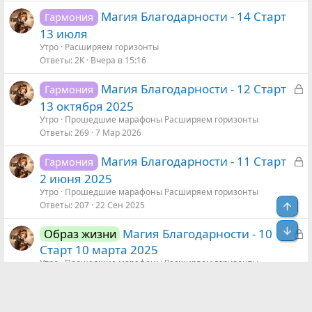
ы
Магия Благодарности - 14 Старт
Гармония
т
13 июля
а
Утро
Расширяем горизонты
Ответы
2K
Вчера в 15:16
З
Магия Благодарности - 12 Старт
Гармония
а
13 октября 2025
к
Утро
Прошедшие марафоны Расширяем горизонты
р
Ответы
269
7 Мар 2026
ы
З
Магия Благодарности - 11 Старт
Гармония
т
а
2 июня 2025
а
к
Утро
Прошедшие марафоны Расширяем горизонты
р
Ответы
207
22 Сен 2025
Свер
ы
Сниз
З
Магия Благодарности - 10
Образ жизни
т
а
Старт 10 марта 2025
а
к
Утро
Прошедшие марафоны Расширяем горизонты
Ответы
547
28 Май 2025
р
ы
т