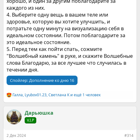
хорошо, и один за другим поблагодарите за
каждого из них.
4. Выберите одну вещь в вашем теле или
здоровье, которую вы хотите улучшить, и
потратьте одну минуту на визуализацию себя в
идеальном состоянии. Потом поблагодарите за
это идеальное состояние.
5. Перед тем как пойти спать, сожмите
"Волшебный камень" в руке, и скажите Волшебные
слова Благодарю, за все лучшее что случилась в
течении дня.
Спойлер:
Дополнение ко дню 16
Галла
,
Lyubov01.23
,
Светлана К
и ещё 1 человек
Р
е
а
к
Дарьюшка
ц
V.I.P
и
и
:
2 Дек 2024
#314