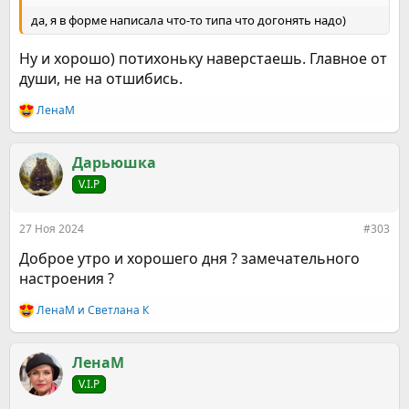
да, я в форме написала что-то типа что догонять надо)
Ну и хорошо) потихоньку наверстаешь. Главное от
души, не на отшибись.
ЛенаМ
Р
е
а
к
Дарьюшка
ц
V.I.P
и
и
:
27 Ноя 2024
#303
Доброе утро и хорошего дня ? замечательного
настроения ?
ЛенаМ
и
Светлана К
Р
е
а
к
ЛенаМ
ц
V.I.P
и
и