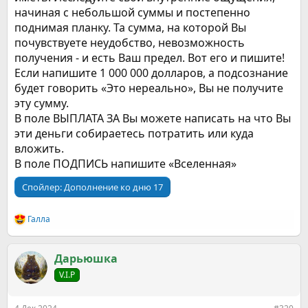
начиная с небольшой суммы и постепенно
поднимая планку. Та сумма, на которой Вы
почувствуете неудобство, невозможность
получения - и есть Ваш предел. Вот его и пишите!
Если напишите 1 000 000 долларов, а подсознание
будет говорить «Это нереально», Вы не получите
эту сумму.
В поле ВЫПЛАТА ЗА Вы можете написать на что Вы
эти деньги собираетесь потратить или куда
вложить.
В поле ПОДПИСЬ напишите «Вселенная»
Спойлер:
Дополнение ко дню 17
Галла
Р
е
а
к
Дарьюшка
ц
V.I.P
и
и
: