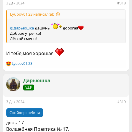
3 Дек 2024
#318
Lyubov01.23 написал(а):
@Дарьюшка
Дашунь
дорогая
Доброе утречко!
Лёгкой смены!
И тебе,моя хорошая
Lyubov01.23
Р
е
а
к
Дарьюшка
ц
V.I.P
и
и
:
3 Дек 2024
#319
Спойлер:
ребята
день 17
Волшебная Практика № 17.