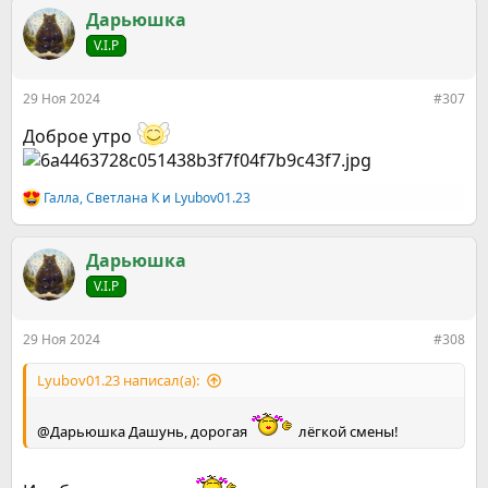
к
Дарьюшка
ц
V.I.P
и
и
:
29 Ноя 2024
#307
Доброе утро
Галла
,
Светлана К
и
Lyubov01.23
Р
е
а
к
Дарьюшка
ц
V.I.P
и
и
:
29 Ноя 2024
#308
Lyubov01.23 написал(а):
@Дарьюшка Дашунь, дорогая
лёгкой смены!