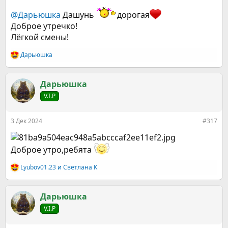
@Дарьюшка
Дашунь
дорогая
Доброе утречко!
Лёгкой смены!
Дарьюшка
Р
е
а
к
Дарьюшка
ц
V.I.P
и
и
:
3 Дек 2024
#317
Доброе утро,ребята
Lyubov01.23
и
Светлана К
Р
е
а
к
Дарьюшка
ц
V.I.P
и
и
: