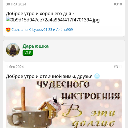
:
30 Ноя 2024
#310
Доброе утро и хорошего дня ?
Светлана К
,
Lyubov01.23
и
Алёна909
Р
е
а
к
Дарьюшка
ц
V.I.P
и
и
:
1 Дек 2024
#311
Доброе утро и отличной зимы, друзья