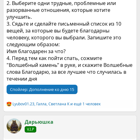
2. Выберите одни трудные, проблемные или
разорванные отношения, которые хотите
улучшить.
3. Сядьте и сделайте письменный список из 10
вещей, за которые вы будете благодарны
человеку, которого вы выбрали. Запишите это
следующим образом:
Имя благодарен за что?
4. Перед тем как пойти спать, сожмите
"Волшебный камень” в руке, и скажите Волшебные
слова Благодарю, за все лучшее что случилась в
течении дня
Спойлер:
Дополнение ко дню 15
Lyubov01.23
,
Галла
,
Светлана К
и ещё 1 человек
Р
е
а
к
Дарьюшка
ц
V.I.P
и
и