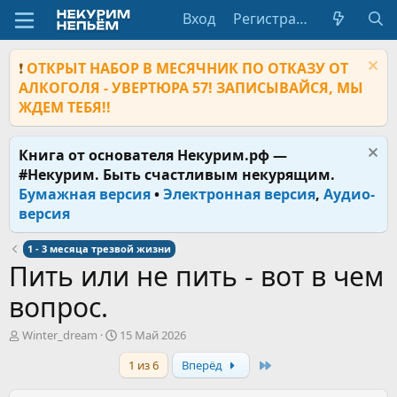
Вход
Регистрация
❗
ОТКРЫТ НАБОР В МЕСЯЧНИК ПО ОТКАЗУ ОТ
АЛКОГОЛЯ - УВЕРТЮРА 57! ЗАПИСЫВАЙСЯ, МЫ
ЖДЕМ ТЕБЯ!!
Книга от основателя Некурим.рф —
#Некурим. Быть счастливым некурящим.
Бумажная версия
•
Электронная версия
,
Аудио-
версия
1 - 3 месяца трезвой жизни
Пить или не пить - вот в чем
вопрос.
А
Д
Winter_dream
15 Май 2026
в
а
Last
1 из 6
Вперёд
т
т
о
а