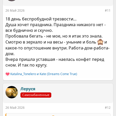
и
:
26 Май 2026
#11
18 день беспробудной трезвости…
Душа хочет праздника. Праздника никакого нет -
все буднично и скучно.
Пробовала бегать - не мое, но я итак это знала.
Смотрю в зеркало и на весы - уныние и боль
и
какое-то опустошение внутри. Работа-дом-работа-
дом.
Вчера пришла уставшая - наелась конфет перед
сном. И так по кругу.
Katalina_Tonelero
и
Kate (Dreams Come True)
Р
е
а
к
Леруся
ц
Самозабаненные
и
и
:
26 Май 2026
#12