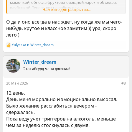
мамочкой, обнесла фруктово-овощной ларек и объелась
клубникой. Теперь вот на работу еду…
Нажмите для раскрытия...
Я это все к чему? Счастье, оказывается есть)
О да и оно всегда в нас ждет, ну когда же мы чего-
нибудь крутое и классное заметим )) ура, скоро
лето )
Yulyaska
и
Winter_dream
Р
е
а
к
Winter_dream
ц
Этот абсурд меня доконал!
и
и
:
20 Май 2026
#8
12 день.
День меня морально и эмоционально высосал.
Было желание расслабиться вечером -
сдержалась.
Пока веду учет триггеров на алкоголь, меньше
чем за неделю столкнулась с двумя.