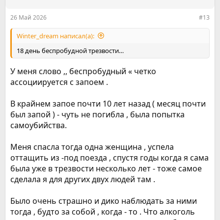
и
:
26 Май 2026
#13
Winter_dream написал(а):
18 день беспробудной трезвости…
У меня слово ,, беспробудный « четко
ассоциируется с запоем .
В крайнем запое почти 10 лет назад ( месяц почти
был запой ) - чуть не погибла , была попытка
самоубийства.
Меня спасла тогда одна женщина , успела
оттащить из -под поезда , спустя годы когда я сама
была уже в трезвости несколько лет - тоже самое
сделала я для других двух людей там .
Было очень страшно и дико наблюдать за ними
тогда , будто за собой , когда - то . Что алкоголь