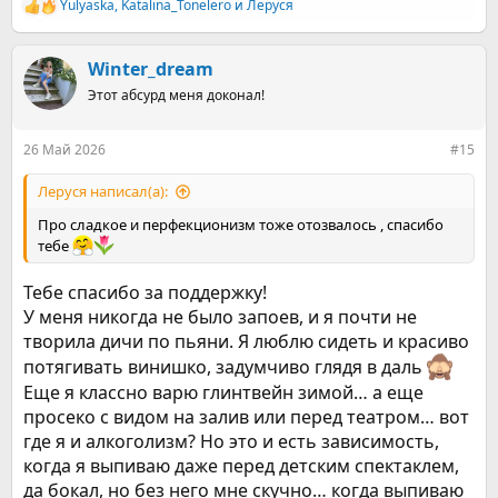
Yulyaska
,
Katalina_Tonelero
и
Леруся
Р
е
а
к
Winter_dream
ц
Этот абсурд меня доконал!
и
и
:
26 Май 2026
#15
Леруся написал(а):
Про сладкое и перфекционизм тоже отозвалось , спасибо
тебе
Тебе спасибо за поддержку!
У меня никогда не было запоев, и я почти не
творила дичи по пьяни. Я люблю сидеть и красиво
потягивать винишко, задумчиво глядя в даль
Еще я классно варю глинтвейн зимой… а еще
просеко с видом на залив или перед театром… вот
где я и алкоголизм? Но это и есть зависимость,
когда я выпиваю даже перед детским спектаклем,
да бокал, но без него мне скучно… когда выпиваю