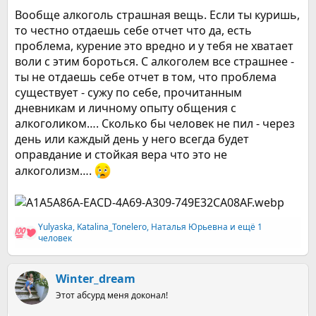
Вообще алкоголь страшная вещь. Если ты куришь,
то честно отдаешь себе отчет что да, есть
проблема, курение это вредно и у тебя не хватает
воли с этим бороться. С алкоголем все страшнее -
ты не отдаешь себе отчет в том, что проблема
существует - сужу по себе, прочитанным
дневникам и личному опыту общения с
алкоголиком…. Сколько бы человек не пил - через
день или каждый день у него всегда будет
оправдание и стойкая вера что это не
алкоголизм….
Yulyaska
,
Katalina_Tonelero
,
Наталья Юрьевна
и ещё 1
Р
человек
е
а
к
Winter_dream
ц
и
Этот абсурд меня доконал!
и
: