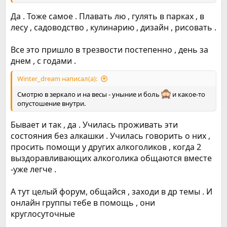
Да . Тоже самое . Плавать лю , гулять в парках , в
лесу , садоводство , кулинарию , дизайн , рисовать .
Все это пришло в трезвости постепенно , день за
днем , с годами .
Winter_dream написал(а):
Смотрю в зеркало и на весы - уныние и боль
и какое-то
опустошение внутри.
Бывает и так , да . Училась проживать эти
состояния без алкашки . Училась говорить о них ,
просить помощи у других алкоголиков , когда 2
выздоравливающих алкоголика общаются вместе
-уже легче .
А тут целый форум, общайся , заходи в др темы . И
онлайн группы тебе в помощь , они
круглосуточные