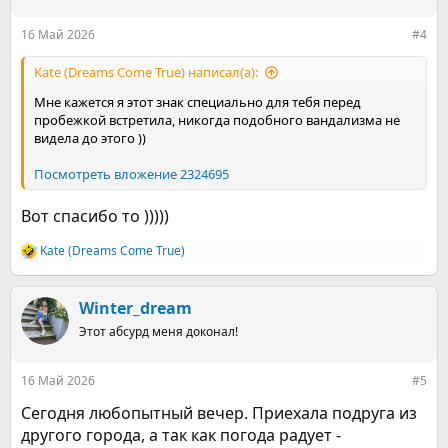
и
:
16 Май 2026
#4
Kate (Dreams Come True) написал(а):
Мне кажется я этот знак специально для тебя перед
пробежкой встретила, никогда подобного вандализма не
видела до этого ))
Посмотреть вложение 2324695
Вот спасибо то )))))
Kate (Dreams Come True)
Р
е
а
к
Winter_dream
ц
Этот абсурд меня доконал!
и
и
:
16 Май 2026
#5
Сегодня любопытный вечер. Приехала подруга из
другого города, а так как погода радует -