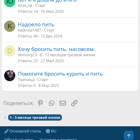
Ю
Юля_ля
Старт
Ответы
14
16 Июл 2026
Надоело пить
K
Katerina1487
Старт
Ответы
46
12 Дек 2024
Хочу бросить пить. насовсем.
D
demiurg13
6 - 12 месяцев трезвой жизни
Ответы
25
27 Май 2025
Помогите бросить курить и пить
Пьяница
Старт
Ответы
4
8 Мар 2025
Pinterest
WhatsApp
Электронная почта
Ссылка
Поделиться:
1 - 3 месяца трезвой жизни
Основной стиль
RU
Свер
Обратная связь
Условия и правила