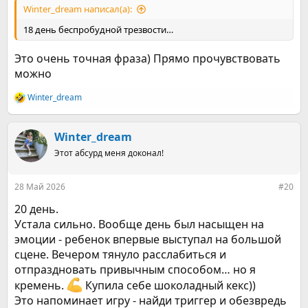
Winter_dream написал(а):
18 день беспробудной трезвости…
Это очень точная фраза) Прямо прочувствовать
можно
Winter_dream
Р
е
а
к
Winter_dream
ц
Этот абсурд меня доконал!
и
и
:
28 Май 2026
#20
20 день.
Устала сильно. Вообще день был насыщен на
эмоции - ребенок впервые выступал на большой
сцене. Вечером тянуло расслабиться и
отпраздновать привычным способом… но я
кремень.
Купила себе шоколадный кекс))
Это напоминает игру - найди триггер и обезвредь