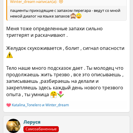
Winter_dream написал(а):
пациенты приходящие с запахом перегара - ведут со мной
немой диалог на языке запахов
Меня тоже определенные запахи сильно
триггерят и раскачивают .
Желудок скукоживается , болит , сигнал опасности
Тело наше много подсказок дает . Ты молодец что
продолжаешь жить трезво , все это описываешь ,
записываешь ,разбираешь на делали и
закрепляешь здесь каждый день нового трезвого
опыта , ты умница
Katalina_Tonelero
и
Winter_dream
Р
е
а
к
Леруся
ц
Самозабаненные
и