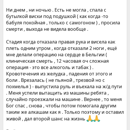
Ни днем , ни ночью . Есть не могла , спала с
бутылкой виски под подушкой ( как когда -то
бабуля покойная , только с самогоном ) , просила
смерти , выхода не видела вообще .
Стадия когда отказала правая рука и висела как
плеть одним утром , когда отказали 2 ноги , ещё
мне делали операцию на сердце в Бельгии (
клиническая смерть , 12 часовая оч сложная
операция - это все алкоголь и табак ) .
Кровотечения из желудка , падения от этого и
боли . Врезалась ( не пьяной , трезвой но с
похмелья ) - выпустила руль и въехала на ж/д пути
. Меня успели вытащить из машины ребята ,
случайно проезжали на машине . Вернее , то меня
Бог спас , снова , чтобы потом помогала другим
таким же алкашам как я . Только поэтому и оставил
живой , дал второй шанс на жизнь