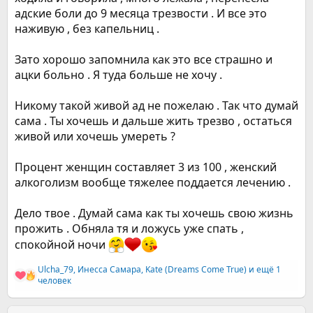
адские боли до 9 месяца трезвости . И все это
наживую , без капельниц .
Зато хорошо запомнила как это все страшно и
ацки больно . Я туда больше не хочу .
Никому такой живой ад не пожелаю . Так что думай
сама . Ты хочешь и дальше жить трезво , остаться
живой или хочешь умереть ?
Процент женщин составляет 3 из 100 , женский
алкоголизм вообще тяжелее поддается лечению .
Дело твое . Думай сама как ты хочешь свою жизнь
прожить . Обняла тя и ложусь уже спать ,
спокойной ночи
Ulcha_79
,
Инесса Самара
,
Kate (Dreams Come True)
и ещё 1
Р
человек
е
а
к