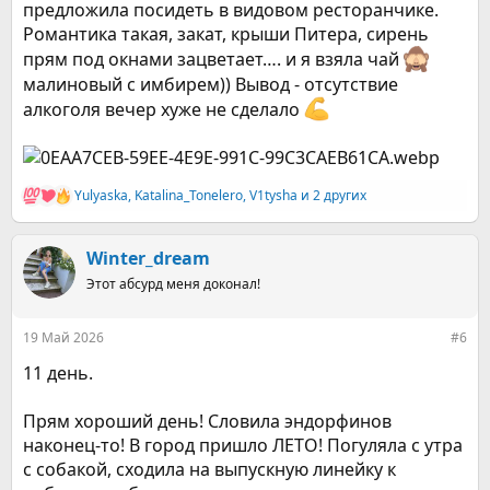
предложила посидеть в видовом ресторанчике.
Романтика такая, закат, крыши Питера, сирень
прям под окнами зацветает…. и я взяла чай
малиновый с имбирем)) Вывод - отсутствие
алкоголя вечер хуже не сделало
Yulyaska
,
Katalina_Tonelero
,
V1tysha
и 2 других
Р
е
а
к
Winter_dream
ц
Этот абсурд меня доконал!
и
и
:
19 Май 2026
#6
11 день.
Прям хороший день! Словила эндорфинов
наконец-то! В город пришло ЛЕТО! Погуляла с утра
с собакой, сходила на выпускную линейку к