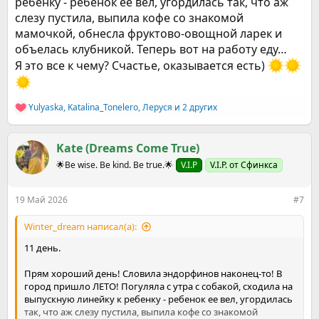
ребенку - ребенок ее вел, угордилась так, что аж
слезу пустила, выпила кофе со знакомой
мамочкой, обнесла фруктово-овощной ларек и
объелась клубникой. Теперь вот на работу еду…
Я это все к чему? Счастье, оказывается есть)
Yulyaska
,
Katalina_Tonelero
,
Леруся
и 2 других
Р
е
а
к
Kate (Dreams Come True)
ц
🌟Be wise. Be kind. Be true.🌟
V.I.P
V.I.P. от Сфинкса
и
и
:
19 Май 2026
#7
Winter_dream написал(а):
11 день.
Прям хороший день! Словила эндорфинов наконец-то! В
город пришло ЛЕТО! Погуляла с утра с собакой, сходила на
выпускную линейку к ребенку - ребенок ее вел, угордилась
так, что аж слезу пустила, выпила кофе со знакомой