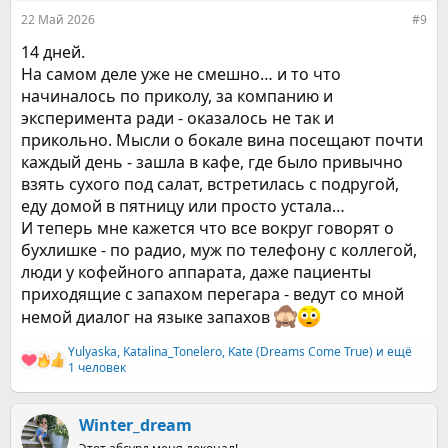
22 Май 2026
#9
14 дней.
На самом деле уже не смешно… и то что
начиналось по приколу, за компанию и
эксперимента ради - оказалось не так и
прикольно. Мысли о бокале вина посещают почти
каждый день - зашла в кафе, где было привычно
взять сухого под салат, встретилась с подругой,
еду домой в пятницу или просто устала…
И теперь мне кажется что все вокруг говорят о
бухлишке - по радио, муж по телефону с коллегой,
люди у кофейного аппарата, даже пациенты
приходящие с запахом перегара - ведут со мной
немой диалог на языке запахов
Yulyaska
,
Katalina_Tonelero
,
Kate (Dreams Come True)
и ещё
Р
1 человек
е
а
к
Winter_dream
ц
и