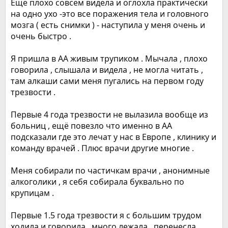
Ещё плохо совсем видела и оглохла практически
на одно ухо -это все поражения тела и головного
мозга ( есть снимки ) - наступила у меня очень и
очень быстро .
Я пришла в АА живым трупиком . Мычала , плохо
говорила , слышала и видела , не могла читать ,
там алкаши сами меня пугались на первом году
трезвости .
Первые 4 года трезвости не вылазила вообще из
больниц , ещё повезло что именно в АА
подсказали где это лечат у нас в Европе , клинику и
команду врачей . Плюс врачи другие многие .
Меня собирали по частичкам врачи , анонимные
алкоголики , я себя собирала буквально по
крупицам .
Первые 1.5 года трезвости я с большим трудом
ходила и говорила , много лежала , перенесла