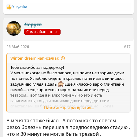
Yulyaska
Р
е
а
к
Леруся
ц
Самозабаненные
и
и
:
26 Май 2026
#17
Winter_dream написал(а):
Тебе спасибо за поддержку!
У меня никогда не было запоев, и я почти не творила дичи
по пьяни. Я люблю сидеть и красиво потягивать винишко,
задумчиво глядя в даль
Еще я классно варю глинтвейн
зимой… а еще просеко с видом на залив или перед
театром… вот где я и алкоголизм? Но это и есть
зависимость, когда я выпиваю даже перед детским
спектаклем, да бокал, но без него мне скучно… когда
Нажмите для раскрытия...
выпиваю во время встречи, потому что так я меньше
зажата…
У меня так тоже было . А потом как-то совсем
И в этом проблема. Люди которые познали дно, поняли что
резко болезнь перешла в предпоследнюю стадию ,
больше так нельзя - дальше смерть. Мне же мозг говорит
что и 30 минут не могла быть трезвой .
«ну ты чего?! Так же хорошо было!»