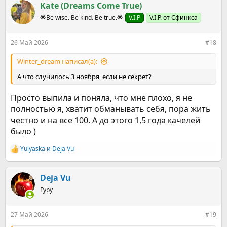
Kate (Dreams Come True)
ц
и
🌟Be wise. Be kind. Be true.🌟
V.I.P
V.I.P. от Сфинкса
и
:
26 Май 2026
#18
Winter_dream написал(а):
А что случилось 3 ноября, если не секрет?
Просто выпила и поняла, что мне плохо, я не
полностью я, хватит обманывать себя, пора жить
честно и на все 100. А до этого 1,5 года качелей
было )
Yulyaska
и
Deja Vu
Р
е
а
к
Deja Vu
ц
Гуру
и
и
:
27 Май 2026
#19