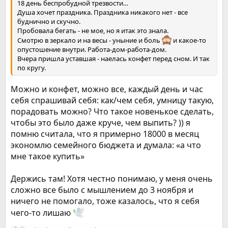
18 день беспробудной трезвости…
Душа хочет праздника. Праздника никакого нет - все
буднично и скучно.
Пробовала бегать - не мое, но я итак это знала.
Смотрю в зеркало и на весы - уныние и боль
и какое-то
опустошение внутри. Работа-дом-работа-дом.
Вчера пришла уставшая - наелась конфет перед сном. И так
по кругу.
Можно и конфет, можно все, каждый день и час
себя спрашивай себя: как/чем себя, умницу такую,
порадовать можно? Что такое новенькое сделать,
чтобы это было даже круче, чем выпить? )) я
помню считала, что я примерно 18000 в месяц
экономлю семейного бюджета и думала: «а что
мне такое купить»
Держись там! Хотя честно понимаю, у меня очень
сложно все было с мышлением до 3 ноября и
ничего не помогало, тоже казалось, что я себя
чего-то лишаю