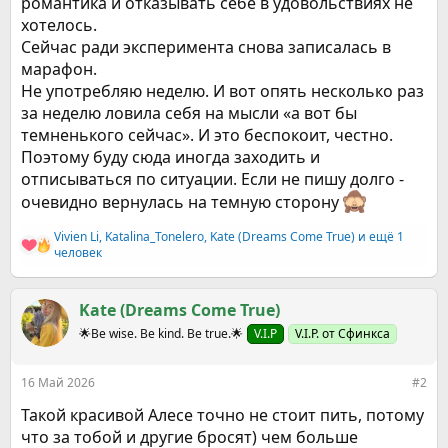
романтика и отказывать себе в удовольствиях не
хотелось.
Сейчас ради эксперимента снова записалась в
марафон.
Не употребляю неделю. И вот опять несколько раз
за неделю ловила себя на мысли «а вот бы
темненького сейчас». И это беспокоит, честно.
Поэтому буду сюда иногда заходить и
отписываться по ситуации. Если не пишу долго -
очевидно вернулась на темную сторону
Vivien Li
,
Katalina_Tonelero
,
Kate (Dreams Come True)
и ещё 1
Р
человек
е
а
к
Kate (Dreams Come True)
ц
и
🌟Be wise. Be kind. Be true.🌟
V.I.P
V.I.P. от Сфинкса
и
:
16 Май 2026
#2
Такой красивой Алесе точно не стоит пить, потому
что за тобой и другие бросят) чем больше