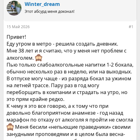
р
н
Winter_dream
т
а
е
Этот абсурд меня доконал!
ч
м
а
ы
л
15 Май 2026
#1
а
Привет!
Еду утром в метро - решила создать дневник.
Мне 38 лет и я считаю, что у меня нет проблем с
алкоголем.
Пью только слабоалкогольные напитки 1-2 бокала,
обычно несколько раз в неделю, или на выходных.
В отпуске могу чаще - из разряда бокал за ужином
на летней трассе. Пару раз в год могу
переборщить в компании и страдать на утро, но
это прям крайне редко.
К чему я это все говорю, а к тому что при
довольно благоприятном анамнезе - год назад
марафон по отказу от алкоголя я пройти не смогла
Меня бесили «непьющие праведники» своими
занудными проповедями и в целом была весна-