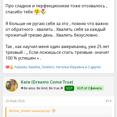
Про сладкое и перфекционизм тоже отозвалось ,
спасибо тебе
Я больше не ругаю себя за это , помню что важно
от обратного - хвалить . Хвалить себя за каждый
прожитый трезво день . Хвалить безусловно .
Так , как научил меня один американец, уже 25 лет
трезвый : ,, Если ложишься спать трезвым -значит
100 % успешен « .
Yulyaska
,
Katalina_Tonelero
,
Наталья Юрьевна
и 2 других
Р
е
а
к
Kate (Dreams Come True)
ц
🌟Be wise. Be kind. Be true.🌟
V.I.P
V.I.P. от Сфинкса
и
и
:
26 Май 2026
#14
Winter_dream написал(а):