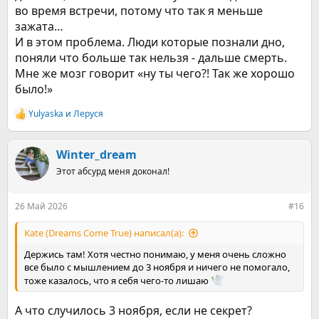
во время встречи, потому что так я меньше
зажата…
И в этом проблема. Люди которые познали дно,
поняли что больше так нельзя - дальше смерть.
Мне же мозг говорит «ну ты чего?! Так же хорошо
было!»
Yulyaska
и
Леруся
Р
е
а
к
Winter_dream
ц
Этот абсурд меня доконал!
и
и
:
26 Май 2026
#16
Kate (Dreams Come True) написал(а):
Держись там! Хотя честно понимаю, у меня очень сложно
все было с мышлением до 3 ноября и ничего не помогало,
тоже казалось, что я себя чего-то лишаю
А что случилось 3 ноября, если не секрет?