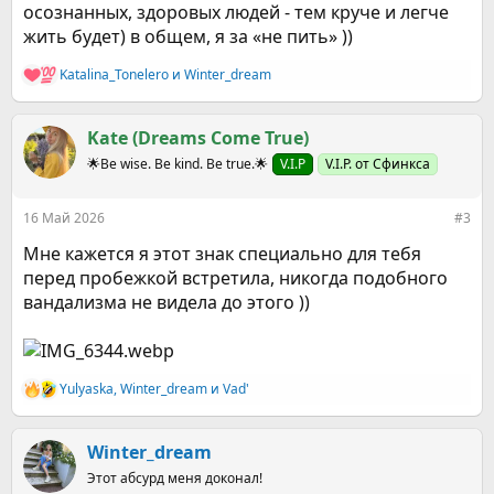
осознанных, здоровых людей - тем круче и легче
жить будет) в общем, я за «не пить» ))
Katalina_Tonelero
и
Winter_dream
Р
е
а
к
Kate (Dreams Come True)
ц
🌟Be wise. Be kind. Be true.🌟
V.I.P
V.I.P. от Сфинкса
и
и
:
16 Май 2026
#3
Мне кажется я этот знак специально для тебя
перед пробежкой встретила, никогда подобного
вандализма не видела до этого ))
Yulyaska
,
Winter_dream
и
Vad'
Р
е
а
к
Winter_dream
ц
Этот абсурд меня доконал!
и