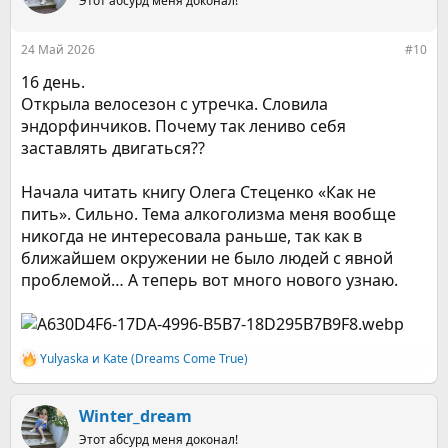
Этот абсурд меня доконал!
и
:
24 Май 2026
#10
16 день.
Открыла велосезон с утречка. Словила
эндорфинчиков. Почему так лениво себя
заставлять двигаться??
Начала читать книгу Олега Стеценко «Как не
пить». Сильно. Тема алкоголизма меня вообще
никогда не интересовала раньше, так как в
ближайшем окружении не было людей с явной
проблемой… А теперь вот много нового узнаю.
Yulyaska
и
Kate (Dreams Come True)
Р
е
а
к
Winter_dream
ц
Этот абсурд меня доконал!
и