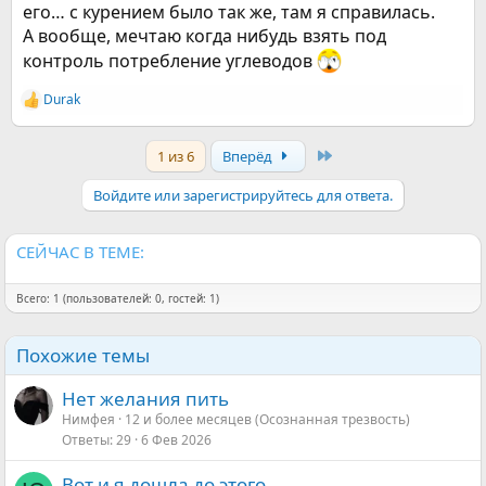
его… с курением было так же, там я справилась.
А вообще, мечтаю когда нибудь взять под
контроль потребление углеводов
Durak
Р
е
а
Last
1 из 6
Вперёд
к
ц
и
Войдите или зарегистрируйтесь для ответа.
и
:
СЕЙЧАС В ТЕМЕ:
Всего: 1 (пользователей: 0, гостей: 1)
Похожие темы
Нет желания пить
Нимфея
12 и более месяцев (Осознанная трезвость)
Ответы
29
6 Фев 2026
Вот и я дошла до этого