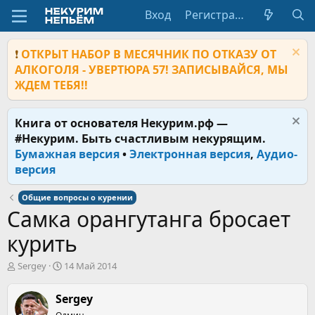
Вход
Регистрация
❗
ОТКРЫТ НАБОР В МЕСЯЧНИК ПО ОТКАЗУ ОТ
АЛКОГОЛЯ - УВЕРТЮРА 57! ЗАПИСЫВАЙСЯ, МЫ
ЖДЕМ ТЕБЯ!!
Книга от основателя Некурим.рф —
#Некурим. Быть счастливым некурящим.
Бумажная версия
•
Электронная версия
,
Аудио-
версия
Общие вопросы о курении
Самка орангутанга бросает
курить
А
Д
Sergey
14 Май 2014
в
а
т
т
Sergey
о
а