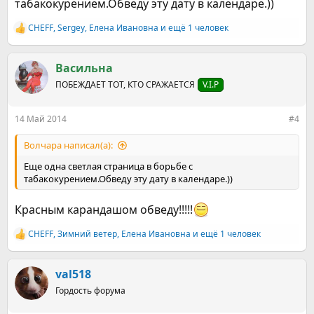
табакокурением.Обведу эту дату в календаре.))
CHEFF
,
Sergey
,
Елена Ивановна
и ещё 1 человек
Р
е
а
к
Васильна
ц
ПОБЕЖДАЕТ ТОТ, КТО СРАЖАЕТСЯ
V.I.P
и
и
:
14 Май 2014
#4
Волчара написал(а):
Еще одна светлая страница в борьбе с
табакокурением.Обведу эту дату в календаре.))
Красным карандашом обведу!!!!!
CHEFF
,
Зимний ветер
,
Елена Ивановна
и ещё 1 человек
Р
е
а
к
val518
ц
Гордость форума
и
и