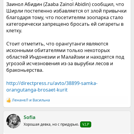
Заинол Абидин (Zaaba Zainol Abidin) сообщил, что
Ширли постепенно избавляется от злой привычки
благодаря тому, что посетителям зоопарка стало
категорически запрещено бросать ей сигареты в
клетку.
Стоит отметить, что орангутанги являются
исконными обитателями только некоторых
областей Индонезии и Малайзии и находятся под
угрозой исчезновения из-за вырубки лесов и
браконьерства.
http://directpress.ru/avto/38899-samka-
orangutanga-brosaet-kurit
ЛенанеЛ
и
Васильна
Р
е
а
к
Sofia
ц
Хорошая девка, но с придурью.
V.I.P
и
и