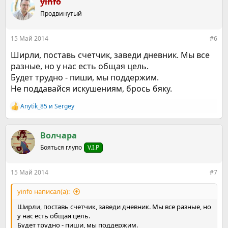
yinfo
Продвинутый
15 Май 2014
#6
Ширли, поставь счетчик, заведи дневник. Мы все
разные, но у нас есть общая цель.
Будет трудно - пиши, мы поддержим.
Не поддавайся искушениям, брось бяку.
Anytik_85
и
Sergey
Р
е
а
к
Волчара
ц
Бояться глупо
V.I.P
и
и
:
15 Май 2014
#7
yinfo написал(а):
Ширли, поставь счетчик, заведи дневник. Мы все разные, но
у нас есть общая цель.
Будет трудно - пиши, мы поддержим.