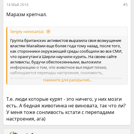
:
14 Май 2014
#5
Маразм крепчал.
Sergey написал(а):
Группа британских активистов выразила свое возмущение
властям Малайзии еще более года тому назад, после того,
как сторонники окружающей среды сообщили во все СМИ,
что орангутанга Ширли научили курить. На своем сайте
активисты, будучи обеспокоенными, выложили
информацию о том, что животное выглядит плохо,
наблюдаются перепады настроения, сонливость,
встревоженность. сопровождающиеся симптомами ломки
Нажмите для раскрытия...
после тех или иных средств, вызывающих зависимость.
http://directpress.ru/avto/38899-samka-orangutanga-brosaet-
Т.е. люди которые курят - это ничего, у них мозги
kurit
есть. А бедная животинка не виновата, так что ли?
У меня тоже сонливость кстати с перепадами
настроения, ага)