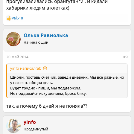
прогуливаливались орангутанги , и кидали
хабарики людям в клетках)
val518
Р
е
а
к
Олька Равиолька
ц
Начинающий
и
и
:
20 Май 2014
#9
yinfo написал(а):
Ширли, поставь счетчик, заведи дневник. Мы все разные, но
у нас есть общая цель.
Будет трудно - пиши, мы поддержим.
Не поддавайся искушениям, брось бяку.
так, а почему 6 дней я не поняла??
yinfo
Продвинутый