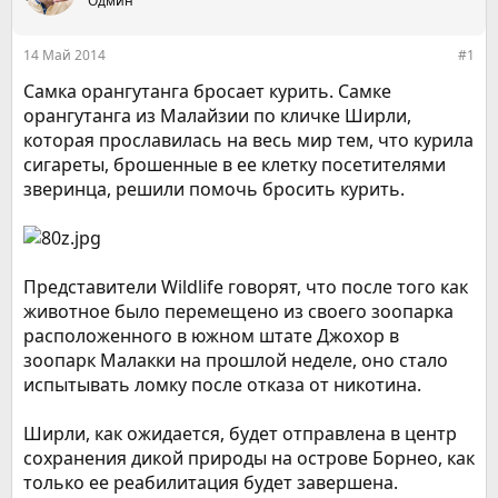
р
Одмин
н
т
а
е
ч
14 Май 2014
#1
м
а
ы
л
Самка орангутанга бросает курить. Самке
а
орангутанга из Малайзии по кличке Ширли,
которая прославилась на весь мир тем, что курила
сигареты, брошенные в ее клетку посетителями
зверинца, решили помочь бросить курить.
Представители Wildlife говорят, что после того как
животное было перемещено из своего зоопарка
расположенного в южном штате Джохор в
зоопарк Малакки на прошлой неделе, оно стало
испытывать ломку после отказа от никотина.
Ширли, как ожидается, будет отправлена в центр
сохранения дикой природы на острове Борнео, как
только ее реабилитация будет завершена.