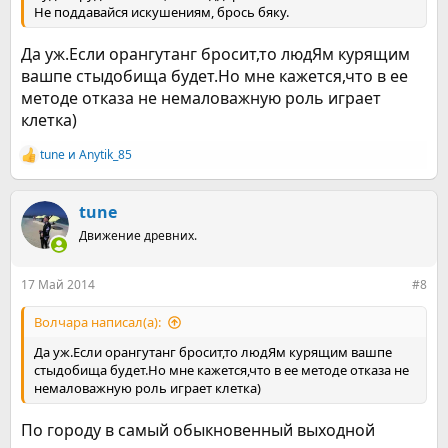
Не поддавайся искушениям, брось бяку.
Да уж.Если орангутанг бросит,то людЯм курящим
вашпе стыдобища будет.Но мне кажется,что в ее
методе отказа не немаловажную роль играет
клетка)
tune
и
Anytik_85
Р
е
а
к
tune
ц
Движение древних.
и
и
:
17 Май 2014
#8
Волчара написал(а):
Да уж.Если орангутанг бросит,то людЯм курящим вашпе
стыдобища будет.Но мне кажется,что в ее методе отказа не
немаловажную роль играет клетка)
По городу в самый обыкновенный выходной