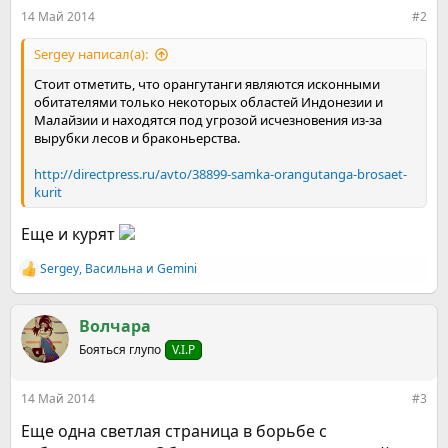
:
14 Май 2014
#2
Sergey написал(а):
Стоит отметить, что орангутанги являются исконными
обитателями только некоторых областей Индонезии и
Малайзии и находятся под угрозой исчезновения из-за
вырубки лесов и браконьерства.
http://directpress.ru/avto/38899-samka-orangutanga-brosaet-
kurit
Еще и курят
Sergey
,
Васильна
и
Gemini
Р
е
а
к
Волчара
ц
Бояться глупо
V.I.P
и
и
:
14 Май 2014
#3
Еще одна светлая страница в борьбе с