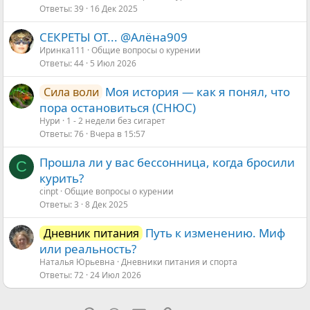
Ответы
39
16 Дек 2025
СЕКРЕТЫ ОТ... @Алёна909
Иринка111
Общие вопросы о курении
Ответы
44
5 Июл 2026
Моя история — как я понял, что
Сила воли
пора остановиться (СНЮС)
Нури
1 - 2 недели без сигарет
Ответы
76
Вчера в 15:57
Прошла ли у вас бессонница, когда бросили
C
курить?
cinpt
Общие вопросы о курении
Ответы
3
8 Дек 2025
Путь к изменению. Миф
Дневник питания
или реальность?
Наталья Юрьевна
Дневники питания и спорта
Ответы
72
24 Июл 2026