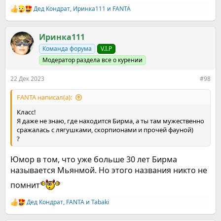
Дед Кондрат
,
Иринка111
и
FANTA
Р
е
а
к
Иринка111
ц
Команда форума
V.I.P
и
и
Модератор раздела все о курении
:
22 Дек 2023
#98
FANTA написал(а):
Класс!
Я даже не знаю, где находится Бирма, а ты там мужественно
сражалась с лягушками, скорпионами и прочей фауной)
?
Юмор в том, что уже больше 30 лет Бирма
называется Мьянмой. Но этого названия никто не
помнит
Дед Кондрат
,
FANTA
и
Tabaki
Р
е