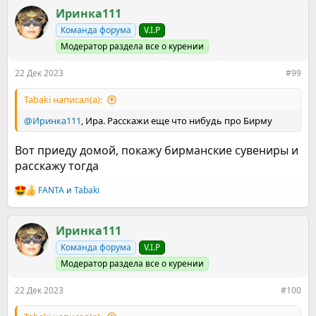
а
к
Иринка111
ц
Команда форума
V.I.P
и
и
Модератор раздела все о курении
:
22 Дек 2023
#99
Tabaki написал(а):
@Иринка111
, Ира. Расскажи еще что нибудь про Бирму
Вот приеду домой, покажу бирманские сувениры и
расскажу тогда
FANTA
и
Tabaki
Р
е
а
к
Иринка111
ц
Команда форума
V.I.P
и
и
Модератор раздела все о курении
:
22 Дек 2023
#100