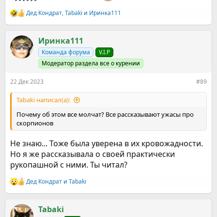
Дед Кондрат
,
Tabaki
и
Иринка111
Р
е
а
к
Иринка111
ц
Команда форума
V.I.P
и
и
Модератор раздела все о курении
:
22 Дек 2023
#89
Tabaki написал(а):
Почему об этом все молчат? Все рассказывают ужасы про
скорпионов
Не знаю... Тоже была уверена в их кровожадности.
Но я же рассказывала о своей практически
рукопашной с ними. Ты читал?
Дед Кондрат
и
Tabaki
Р
е
а
к
Tabaki
ц