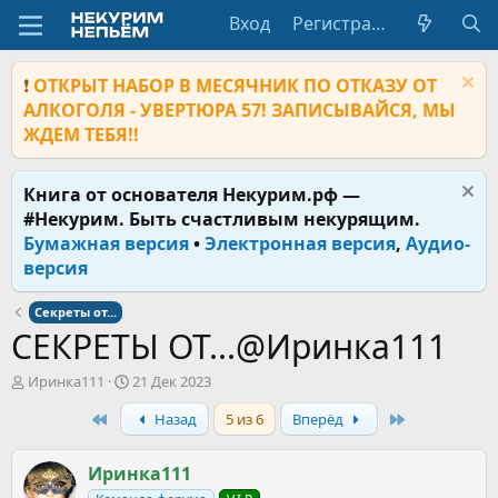
Вход
Регистрация
❗
ОТКРЫТ НАБОР В МЕСЯЧНИК ПО ОТКАЗУ ОТ
АЛКОГОЛЯ - УВЕРТЮРА 57! ЗАПИСЫВАЙСЯ, МЫ
ЖДЕМ ТЕБЯ!!
Книга от основателя Некурим.рф —
#Некурим. Быть счастливым некурящим.
Бумажная версия
•
Электронная версия
,
Аудио-
версия
Секреты от...
СЕКРЕТЫ ОТ...@Иринка111
А
Д
Иринка111
21 Дек 2023
в
а
First
Last
Назад
5 из 6
Вперёд
т
т
о
а
р
н
Иринка111
т
а