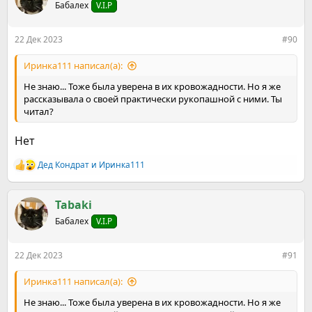
Бабалех
V.I.P
и
и
:
22 Дек 2023
#90
Иринка111 написал(а):
Не знаю... Тоже была уверена в их кровожадности. Но я же
рассказывала о своей практически рукопашной с ними. Ты
читал?
Нет
Дед Кондрат
и
Иринка111
Р
е
а
к
Tabaki
ц
Бабалех
V.I.P
и
и
:
22 Дек 2023
#91
Иринка111 написал(а):
Не знаю... Тоже была уверена в их кровожадности. Но я же