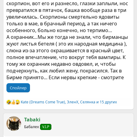
скорпион, вот его и разнесло, глазки заплыли, нос
превратился в пятачок, башка вообще раза в три
увеличилась. Скорпионы смертельно ядовиты
только в мае, в брачный период, а так ничего
особенного, больно конечно, но терпимо…
А охранник…Мы же тогда не знали, что бирманцы
жуют листья бетеля ( это их народная медицина ),
слюна из-за этого окрашивается в красный цвет,
полное впечатление, что вокруг тебя вампиры. К
тому же охранник недавно овдовел, и, чтобы
подчеркнуть, как любил жену, покрасился. Так в
Бирме принято... Если нервы крепкие - смотрите
Спойлер
Kate (Dreams Come True)
,
ЭленХ
,
Селянка
и 15 других
Р
е
а
к
Tabaki
ц
Бабалех
V.I.P
и
и