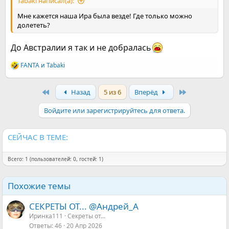
Tabaki написал(а):
Мне кажется наша Ира была везде! Где только можно
долететь?
До Австралии я так и не добралась
FANTA
и
Tabaki
Р
е
а
First
Last
Назад
5 из 6
Вперёд
к
ц
и
Войдите или зарегистрируйтесь для ответа.
и
:
СЕЙЧАС В ТЕМЕ:
Всего: 1 (пользователей: 0, гостей: 1)
Похожие темы
СЕКРЕТЫ ОТ... @Андрей_А
Иринка111
Секреты от...
Ответы
46
20 Апр 2026