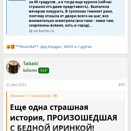
за 40 градусов , а я тогда еще курила (сейчас
страшно это даже представить).. Выползла
вечером покурить. В тропиках темнеет рано,
поэтому отошла от двери всего на шаг, все
внимательно осмотрела (все-таки - змеи там,
скорпионы всякие, хоть и город)...
ne-kurim.ru
**Realistka**
,
Дед Кондрат
,
MAFA
и 2 других
Р
е
а
к
Tabaki
ц
Бабалех
V.I.P
и
и
:
22 Дек 2023
#93
Иринка111 написал(а):
Еще одна страшная
история, ПРОИЗОШЕДШАЯ
С БЕДНОЙ ИРИНКОЙ!