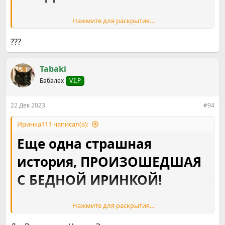
Нажмите для раскрытия...
Бирма. Мои приключения… и не только о курении. Часть 2
Только приехала, температура на улице под
???
или за 40 градусов , а я тогда еще курила
(сейчас страшно это даже представить)..
Выползла вечером покурить. В тропиках
Tabaki
темнеет рано, поэтому отошла от двери всего
на шаг, все внимательно осмотрела (все-таки -
Бабалех
V.I.P
змеи там, скорпионы всякие, хоть и город)...
ne-kurim.ru
22 Дек 2023
#94
Иринка111 написал(а):
Еще одна страшная
история, ПРОИЗОШЕДШАЯ
С БЕДНОЙ ИРИНКОЙ!
Нажмите для раскрытия...
Бирма. Мои приключения… и не только о курении. Часть 2
Только приехала, температура на улице под