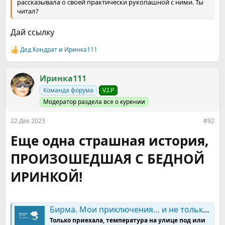
рассказывала о своей практически рукопашной с ними. Ты
читал?
Дай ссылку
Дед Кондрат
и
Иринка111
Р
е
а
к
Иринка111
ц
Команда форума
V.I.P
и
и
Модератор раздела все о курении
:
22 Дек 2023
#92
Еще одна страшная история,
ПРОИЗОШЕДШАЯ С БЕДНОЙ
ИРИНКОЙ!
Бирма. Мои приключения… и не только о курении. Часть 2
Только приехала, температура на улице под или