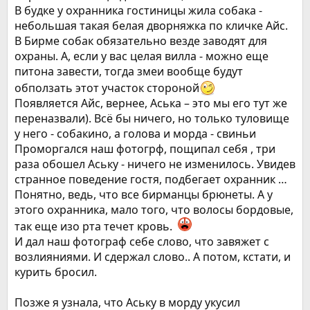
В будке у охранника гостиницы жила собака -
небольшая такая белая дворняжка по кличке Айс.
В Бирме собак обязательно везде заводят для
охраны. А, если у вас целая вилла - можно еще
питона завести, тогда змеи вообще будут
обползать этот участок стороной
Появляется Айс, вернее, Аська – это мы его тут же
переназвали). Всё бы ничего, но только туловище
у него - собакино, а голова и морда - свиньи
Проморгался наш фотогрф, пощипал себя , три
раза обошел Аську - ничего не изменилось. Увидев
странное поведение гостя, подбегает охранник …
Понятно, ведь, что все бирманцы брюнеты. А у
этого охранника, мало того, что волосы бордовые,
так еще изо рта течет кровь.
И дал наш фотограф себе слово, что завяжет с
возлияниями. И сдержал слово.. А потом, кстати, и
курить бросил.
Позже я узнала, что Аську в морду укусил