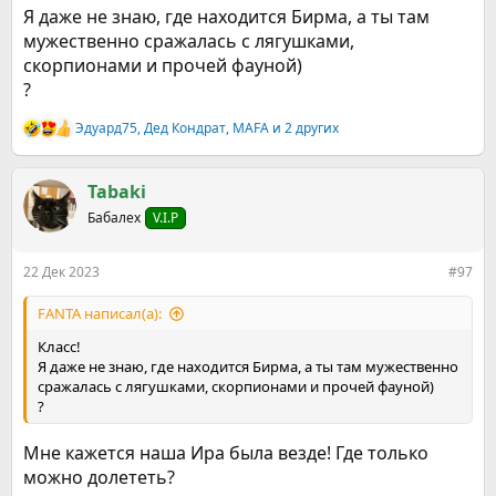
Я даже не знаю, где находится Бирма, а ты там
мужественно сражалась с лягушками,
скорпионами и прочей фауной)
?
Эдуард75
,
Дед Кондрат
,
MAFA
и 2 других
Р
е
а
к
Tabaki
ц
Бабалех
V.I.P
и
и
:
22 Дек 2023
#97
FANTA написал(а):
Класс!
Я даже не знаю, где находится Бирма, а ты там мужественно
сражалась с лягушками, скорпионами и прочей фауной)
?
Мне кажется наша Ира была везде! Где только
можно долететь?