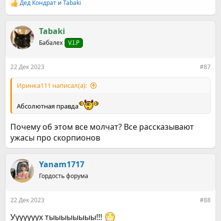
Дед Кондрат
и
Tabaki
Р
е
а
к
Tabaki
ц
Бабалех
V.I.P
и
и
:
22 Дек 2023
#87
Иринка111 написал(а):
Абсолютная правда
Почему об этом все молчат? Все рассказывают
ужасы про скорпионов
Yanam1717
Гордость форума
22 Дек 2023
#88
Ууууууух тыыыыыыыы!!!