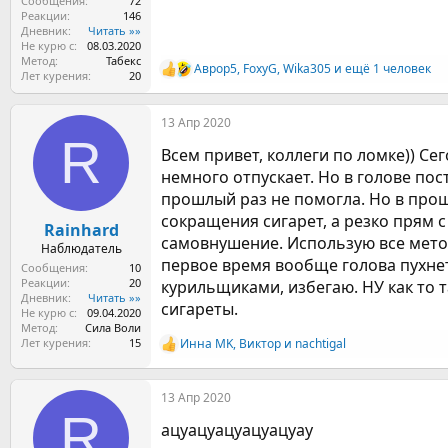
Сообщения
72
Реакции
146
Дневник
Читать »»
Не курю с
08.03.2020
Метод
Табекс
Аврор5
,
FoxyG
,
Wika305
и ещё 1 человек
Р
Лет курения
20
е
а
13 Апр 2020
к
R
ц
Всем привет, коллеги по ломке)) Се
и
и
немного отпускает. Но в голове по
:
прошлый раз не помогла. Но в прош
сокращения сигарет, а резко прям с 
Rainhard
самовнушение. Использую все метод
Наблюдатель
первое время вообще голова пухнет
Сообщения
10
Реакции
20
курильщиками, избегаю. НУ как то т
Дневник
Читать »»
сигареты.
Не курю с
09.04.2020
Метод
Сила Воли
Лет курения
15
Инна MK
,
Bиктop
и
nachtigal
Р
е
а
13 Апр 2020
к
R
ц
ацуацуацуацуацуау
и
и