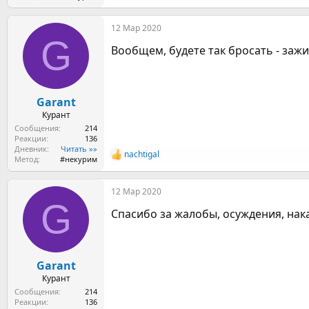
е
а
12 Мар 2020
к
G
ц
Вообщем, будете так бросать - зажи
и
и
:
Garant
Курант
Сообщения
214
Реакции
136
Дневник
Читать »»
nachtigal
Р
Метод
#некурим
е
а
12 Мар 2020
к
G
ц
Спасибо за жалобы, осуждения, нака
и
и
:
Garant
Курант
Сообщения
214
Реакции
136