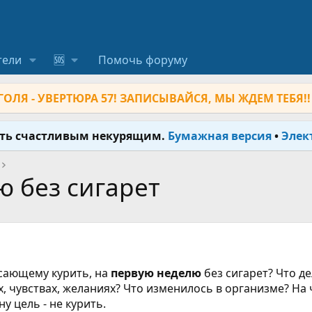
тели
🆘
Помочь форуму
ОЛЯ - УВЕРТЮРА 57! ЗАПИСЫВАЙСЯ, МЫ ЖДЕМ ТЕБЯ!!
ыть счастливым некурящим.
Бумажная версия
•
Элек
ю без сигарет
осающему курить, на
первую неделю
без сигарет? Что де
, чувствах, желаниях? Что изменилось в организме? На 
у цель - не курить.