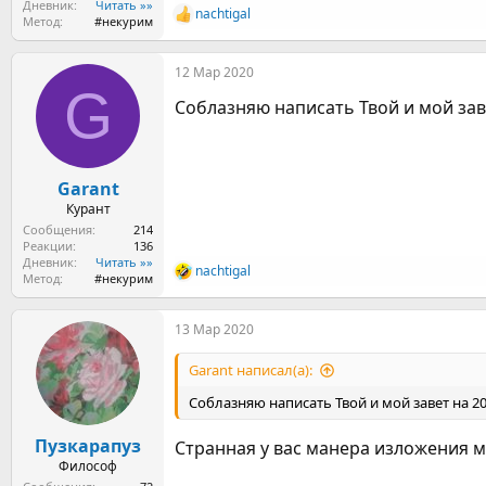
Дневник
Читать »»
nachtigal
Р
Метод
#некурим
е
а
12 Мар 2020
к
G
ц
Соблазняю написать Твой и мой заве
и
и
:
Garant
Курант
Сообщения
214
Реакции
136
Дневник
Читать »»
nachtigal
Р
Метод
#некурим
е
а
13 Мар 2020
к
ц
и
Garant написал(а):
и
:
Соблазняю написать Твой и мой завет на 20
Пузкарапуз
Странная у вас манера изложения м
Философ