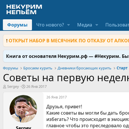
Форумы
Что нового?
Медиа
Пользова
❗
ОТКРЫТ НАБОР В МЕСЯЧНИК ПО ОТКАЗУ ОТ АЛКОГ
Книга от основателя Некурим.рф — #Некурим. Б
Форумы
Бросаем курить
Дневники бросающих курить
Старт
Советы на первую недел
А
Д
Sergey
26 Янв 2017
в
а
т
т
26 Янв 2017
о
а
Друзья, привет!
р
н
т
а
Какие советы вы могли бы дать бр
е
ч
избегать? Что происходит в эмоциях
м
а
главное чтобы это преследовало одн
ы
Sergey
л