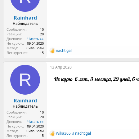
:
Rainhard
Наблюдатель
Сообщения
10
Реакции
20
Дневник
Читать »»
Не курю с
09.04.2020
Метод
Сила Воли
nachtigal
Р
Лет курения
15
е
а
13 Апр 2020
к
R
ц
и
и
:
Rainhard
Наблюдатель
Сообщения
10
Реакции
20
Дневник
Читать »»
Не курю с
09.04.2020
Метод
Сила Воли
Wika305
и
nachtigal
Р
Лет курения
15