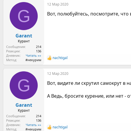
12 Мар 2020
к
G
ц
Вот, полюбуйтесь, посмотрите, что 
и
и
:
Garant
Курант
Сообщения
214
Реакции
136
Дневник
Читать »»
nachtigal
Р
Метод
#некурим
е
а
12 Мар 2020
к
G
ц
Вот, видите ли скрутил самокрут в н
и
и
:
А Ведь, бросите курение, или нет - о
Garant
Курант
Сообщения
214
Реакции
136
Дневник
Читать »»
nachtigal
Р
Метод
#некурим