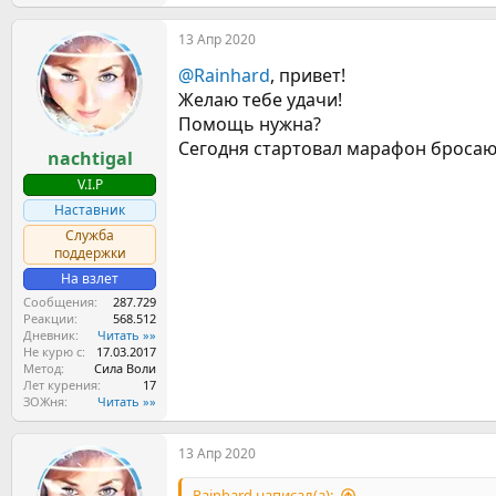
е
а
13 Апр 2020
к
ц
@Rainhard
, привет!
и
и
Желаю тебе удачи!
:
Помощь нужна?
Сегодня стартовал марафон бросаю
nachtigal
V.I.P
Наставник
Служба
поддержки
На взлет
Сообщения
287.729
Реакции
568.512
Дневник
Читать »»
Не курю с
17.03.2017
Метод
Сила Воли
Лет курения
17
ЗОЖня
Читать »»
13 Апр 2020
Rainhard написал(а):