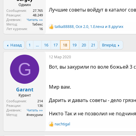
а
Одмин
Лучшие советы войдут в каталог сов
Сообщения
27.765
Реакции
48.249
Дневник
Читать »»
Метод
Табекс
tatka88888
,
Ося 2.0
,
1.Елена
и 8 других
Р
Лет курения
16
е
а
к
Назад
1
…
16
17
18
19
20
21
Вперёд
ц
и
12 Мар 2020
и
G
:
Вот, вы закурили по воле божьей 3 с
Мир вам.
Garant
Курант
Дарить и давать советы - дело гряз
Сообщения
214
Реакции
136
Дневник
Читать »»
Никто Так и не позволил не подчин
Метод
#некурим
nachtigal
Р
е
а