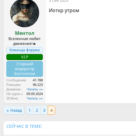
5 Сен 2025
Иоткр утром
Ментол
Вселенная любит
движение!🔥
Команда форума
V.I.P
Старший
модератор
Болтологии
Сообщения
41.788
Реакции
96.223
Дневник
Читать »»
Не курю с
09.09.2024
ЗОЖня
Читать »»
Назад
1
2
3
4
СЕЙЧАС В ТЕМЕ: