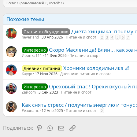
Всего: 1 (пользователей: 0, гостей: 1)
Похожие темы
Диета хищника: почему о
Статьи к обсуждению
neverland
30 Апр 2026
Питание и спорт
2
3
4
5
6
7
Скоро Масленица! Блин... как же 
Интересно
Иринка111
11 Фев 2026
Питание и спорт
Хроники холодильника 🍖
Дневник питания
Kaygo
17 Июл 2026
Дневники питания и спорта
Ореховый спас ! Орехи вкусный п
Интересно
Zaйcom
3 Сен 2023
Питание и спорт
Как снять стресс / получить энергию и тонус
Резонанс
12 Апр 2025
Питание и спорт
2
Pinterest
WhatsApp
Электронная почта
Ссылка
Поделиться: