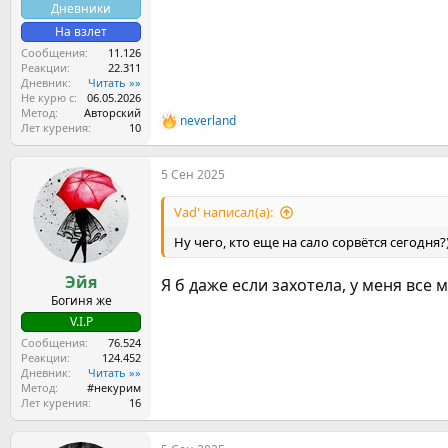
Дневники
На взлет
Сообщения
11.126
Реакции
22.311
Дневник
Читать »»
Не курю с
06.05.2026
Метод
Авторский
neverland
Р
Лет курения
10
е
а
5 Сен 2025
к
ц
и
Vad' написал(а):
и
:
Ну чего, кто еще на сало сорвётся сегодня
Эйя
Я б даже если захотела, у меня все
Богиня же
V.I.P
Сообщения
76.524
Реакции
124.452
Дневник
Читать »»
Метод
#некурим
Лет курения
16