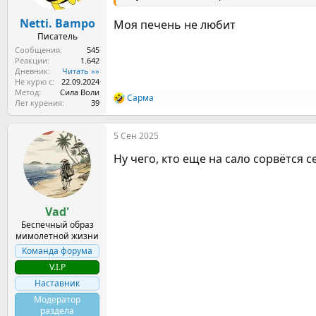
а
Netti. Bampo
Моя печень не любит
Писатель
Сообщения
545
Реакции
1.642
Дневник
Читать »»
Не курю с
22.09.2024
Метод
Сила Воли
Сарма
Р
Лет курения
39
е
а
5 Сен 2025
к
ц
Ну чего, кто еще на сало сорвётся 
и
и
:
Vad'
Беспечный образ
мимолетной жизни
Команда форума
V.I.P
Наставник
Модератор
раздела