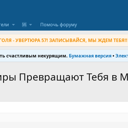
тели
🆘
Помочь форуму
ОЛЯ - УВЕРТЮРА 57! ЗАПИСЫВАЙСЯ, МЫ ЖДЕМ ТЕБЯ!!
ыть счастливым некурящим.
Бумажная версия
•
Элек
иры Превращают Тебя в 