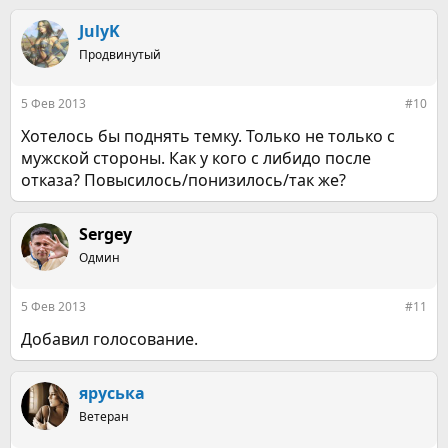
а
к
JulyK
ц
Продвинутый
и
и
:
5 Фев 2013
#10
Хотелось бы поднять темку. Только не только с
мужской стороны. Как у кого с либидо после
отказа? Повысилось/понизилось/так же?
Sergey
Одмин
5 Фев 2013
#11
Добавил голосование.
яруська
Ветеран