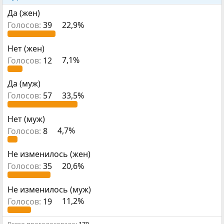
р
н
т
а
Да (жен)
е
ч
Голосов:
39
22,9%
м
а
ы
л
а
Нет (жен)
Голосов:
12
7,1%
Да (муж)
Голосов:
57
33,5%
Нет (муж)
Голосов:
8
4,7%
Не изменилось (жен)
Голосов:
35
20,6%
Не изменилось (муж)
Голосов:
19
11,2%