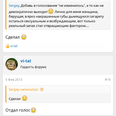
Sergey
, Добавь в голосование "не изменилось", а то как не
демократично выходит
Лично для меня женщина,
берущая, в ярко накрашенные губы дымящуюся сигарету
осталься сексуальным и возбуждающим, вот только
реальный запах стал отвращающим фактором....
Сделал
vi-tal
Р
е
а
к
vi-tal
ц
Гордость форума
и
и
:
5 Фев 2013
#19
Sergey написал(а):
Сделал
Отдал голос