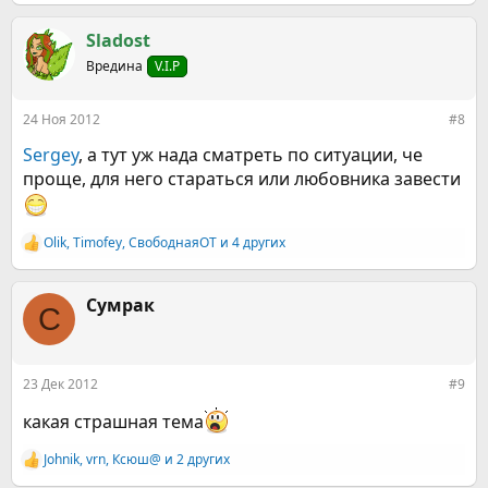
е
а
к
Sladost
ц
Вредина
V.I.P
и
и
:
24 Ноя 2012
#8
Sergey
, а тут уж нада сматреть по ситуации, че
проще, для него стараться или любовника завести
Olik
,
Timofey
,
СвободнаяОТ
и 4 других
Р
е
а
к
Сумрак
С
ц
и
и
:
23 Дек 2012
#9
какая страшная тема
Johnik
,
vrn
,
Ксюш@
и 2 других
Р
е