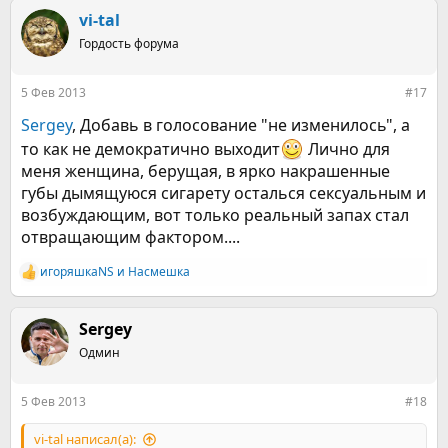
vi-tal
Гордость форума
5 Фев 2013
#17
Sergey
, Добавь в голосование "не изменилось", а
то как не демократично выходит
Лично для
меня женщина, берущая, в ярко накрашенные
губы дымящуюся сигарету осталься сексуальным и
возбуждающим, вот только реальный запах стал
отвращающим фактором....
игоряшкаNS
и
Насмешка
Р
е
а
к
Sergey
ц
Одмин
и
и
:
5 Фев 2013
#18
vi-tal написал(а):