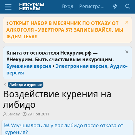
Вход
Регистрация
❗
ОТКРЫТ НАБОР В МЕСЯЧНИК ПО ОТКАЗУ ОТ
АЛКОГОЛЯ - УВЕРТЮРА 57! ЗАПИСЫВАЙСЯ, МЫ
ЖДЕМ ТЕБЯ!!
Книга от основателя Некурим.рф —
#Некурим. Быть счастливым некурящим.
Бумажная версия
•
Электронная версия
,
Аудио-
версия
Либидо и курение
Воздействие курения на
либидо
А
Д
Sergey
29 Ноя 2011
в
а
т
Улучшилось ли у вас либидо после отказа от
т
о
а
курения?