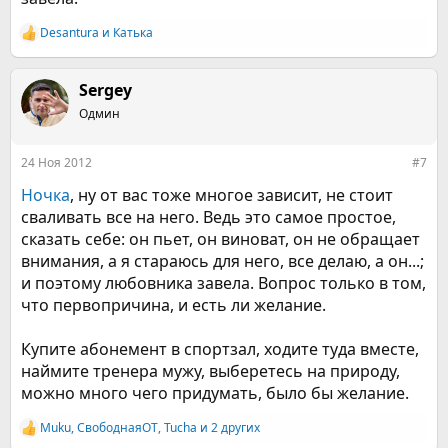
Desantura
и
Катька
Р
е
а
к
Sergey
ц
Одмин
и
и
:
24 Ноя 2012
#7
Ночка
, ну от вас тоже многое зависит, не стоит
сваливать все на него. Ведь это самое простое,
сказать себе: он пьет, он виноват, он не обращает
внимания, а я стараюсь для него, все делаю, а он...;
и поэтому любовника завела. Вопрос только в том,
что первопричина, и есть ли желание.
Купите абонемент в спортзал, ходите туда вместе,
наймите тренера мужу, выберетесь на природу,
можно много чего придумать, было бы желание.
Muku
,
СвободнаяОТ
,
Tucha
и 2 других
Р