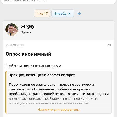
Всего проголосовало
170
Last
1 из 17
Вперёд
Sergey
Одмин
29 Ноя 2011
#1
Опрос анонимный.
Небольшая статья на тему
Эрекция, потенция и аромат сигарет
Перечисленное в заголовке — вовсе не эротическая
фантазия. Это обозначение проблемы — причем
проблемы, затрагивающей не только личные факторы, но и
во многом социальные. Взаимосвязаны ли курение и
потенция, и как эта взаимосвязь отслеживается?
Нажмите для раскрытия...
Один из показателей здоровья мужчины — состояние его