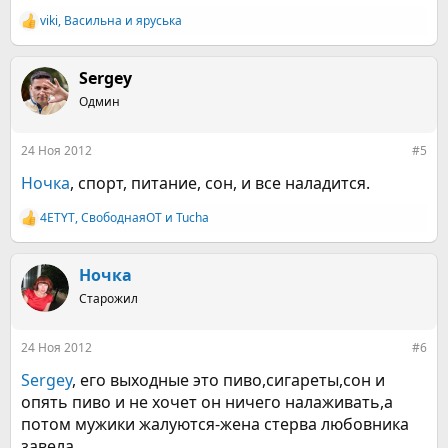
viki
,
Васильна
и
яруська
Р
е
а
к
Sergey
ц
Одмин
и
и
:
24 Ноя 2012
#5
Ночка
, спорт, питание, сон, и все наладится.
4ETYT
,
СвободнаяОТ
и
Tucha
Р
е
а
к
Ночка
ц
Старожил
и
и
:
24 Ноя 2012
#6
Sergey
, его выходные это пиво,сигареты,сон и
опять пиво и не хочет он ничего налаживать,а
потом мужики жалуются-жена стерва любовника
завела.