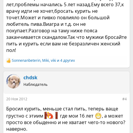
лет,проблемы начались 5 лет назад.Ему всего 37,к
врачу идти не хочет,бросать курить не
точет.Может и пивко повлияло он большой
любитель пива.Виагра и т.д. он не
покупает.Разговор на таму ниже пояса
заканчивается скандалом.Так что мужики бросайте
пить и курить если вам не безразличен женский
пол!
Sonnenanbeterin
,
Miki
,
viki
и 4 других
Р
е
а
к
chdsk
ц
Наблюдатель
и
и
:
20 Ноя 2012
#4
Бросил курить, меньше стал пить, теперь ваще
грустно с этиим
где мои 16 лет
, а может
просто все обыденно и не хватает чего-то нового?
наверно.