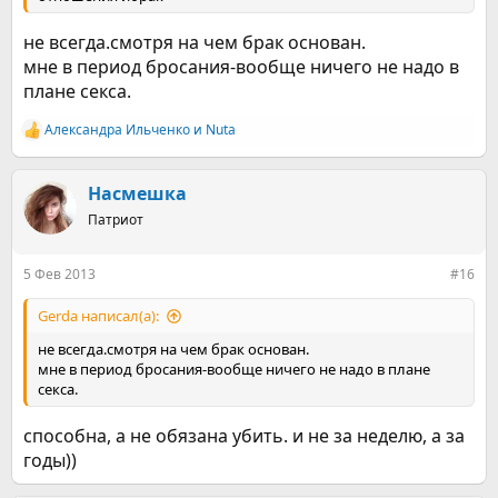
не всегда.смотря на чем брак основан.
мне в период бросания-вообще ничего не надо в
плане секса.
Александра Ильченко
и
Nuta
Р
е
а
к
Насмешка
ц
Патриот
и
и
:
5 Фев 2013
#16
Gerda написал(а):
не всегда.смотря на чем брак основан.
мне в период бросания-вообще ничего не надо в плане
секса.
способна, а не обязана убить. и не за неделю, а за
годы))