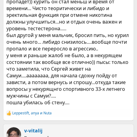
пропадет)) курить он стал меньш и время от
времени... Чисто теоритически и либидо и
эректильная функция при отмене никотина
должны улучшиться...но и отдых очень важен и
уровень тестестерона.....
был другой у меня мальчик, бросил пить, но курил
очень много... либидо снизилось....вообще почти
пропало и все переросло в агрессию..
у меня и раньше жалоб не было, а в некурящем
состоянии так вообще все отлично)) пысы: только
что заметила, что Сергей живет на
Самуи....аааааааа, для начала сдохну пойду от
зависти, а потом вернусь и спрошу...откуда такие
вопросы у некурящнго спортивного 33-х летнего
мужчины с Самуи?....
пошла убилась об стену....
Leppestift
,
anya
и
Nuta
Р
е
а
к
v-vitalij
ц