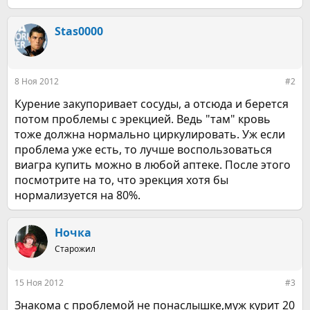
репродуктивной системы. То есть, у здорового мужчины
проблемы в виде эректильной дисфункции или снижения
полового влечения преходящи и не сказываются на работе
Stas0000
организма. Есть и обратная зависимость: чем больше
проблем или неудач в сексуальной жизни, тем раньше
развиваются сначала психологические, а затем и
соматические, телесные заболевания.
8 Ноя 2012
#2
Критический возраст, когда большинство мужчин впервые
Курение закупоривает сосуды, а отсюда и берется
знакомятся с неудачами в половой жизни — 35 лет. В это
потом проблемы с эрекцией. Ведь "там" кровь
время снижается выработка тестостерона, который важен
тоже должна нормально циркулировать. Уж если
не только для потенции, но и регулирует состояние
проблема уже есть, то лучше воспользоваться
сосудов. Причем здесь сосуды?
виагра купить можно в любой аптеке. После этого
Далее...
посмотрите на то, что эрекция хотя бы
нормализуется на 80%.
Ночка
Старожил
15 Ноя 2012
#3
Знакома с проблемой не понаслышке,муж курит 20