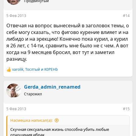
Продвинутый
и
и
:
5 Фев 2013
#14
Отвечая на вопрос вынесеный в заголовок темы, о
себе могу сказать, что фигово курение влияет и на
либидо и на эрекцию! Конечно пока курил, а курил
я 26 лет, с 14-ти, сравнить мне было не с чем. А вот
когда на 9 месяцев бросил, вот тут и заметил
разницу.
varolik
,
Тослтый
и
K0PEHb
Р
е
а
к
Gerda_admin_renamed
ц
Старожил
и
и
:
5 Фев 2013
#15
Насмешка написал(а):
Скучная сексуальная жизнь способна убить любые
отношения ибрак