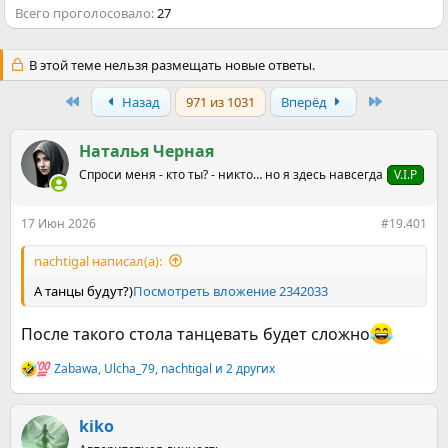
Всего проголосовало
27
В этой теме нельзя размещать новые ответы.
First
Last
Назад
971 из 1031
Вперёд
Наталья Черная
Спроси меня - кто ты? - никто… но я здесь навсегда
V.I.P
17 Июн 2026
#19.401
nachtigal написал(а):
А танцы будут?)
Посмотреть вложение 2342033
После такого стола танцевать будет сложно
Zabawa
,
Ulcha_79
,
nachtigal
и 2 других
Р
е
а
к
kiko
ц