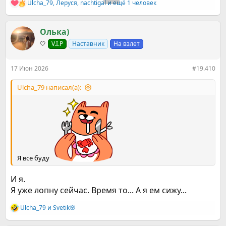
Ulcha_79
,
Леруся
,
nachtigal
и ещё 1 человек
Р
е
а
к
Олька)
ц
🤍
V.I.P
Наставник
На взлет
и
и
:
17 Июн 2026
#19.410
Ulcha_79 написал(а):
Я все буду
И я.
Я уже лопну сейчас. Время то... А я ем сижу...
Ulcha_79
и
Svetik🌸
Р
е