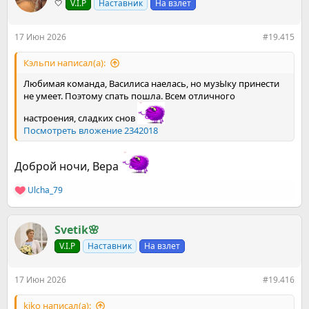
🤍
V.I.P
Наставник
На взлет
и
и
:
17 Июн 2026
#19.415
Кэльпи написал(а):
Любимая команда, Василиса наелась, но музЫку принести
не умеет. Поэтому спать пошла. Всем отличного
настроения, сладких снов
Посмотреть вложение 2342018
Доброй ночи, Вера
Ulcha_79
Р
е
а
к
Svetik🌸
ц
V.I.P
Наставник
На взлет
и
и
:
17 Июн 2026
#19.416
kiko написал(а):