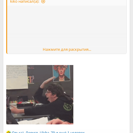
kiko написал(а):
Нажмите для раскрытия...
Олька)
,
Леруся
,
Ulcha_79
и ещё 1 человек