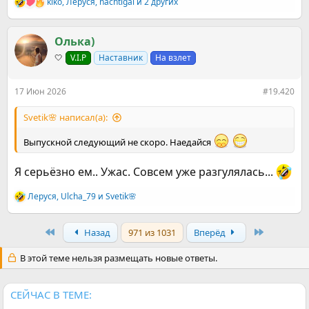
kiko
,
Леруся
,
nachtigal
и 2 других
Р
е
а
к
Олька)
ц
🤍
V.I.P
Наставник
На взлет
и
и
:
17 Июн 2026
#19.420
Svetik🌸 написал(а):
Выпускной следующий не скоро. Наедайся
Я серьёзно ем.. Ужас. Совсем уже разгулялась...
Леруся
,
Ulcha_79
и
Svetik🌸
Р
е
а
First
Last
Назад
971 из 1031
Вперёд
к
ц
и
В этой теме нельзя размещать новые ответы.
и
:
СЕЙЧАС В ТЕМЕ: