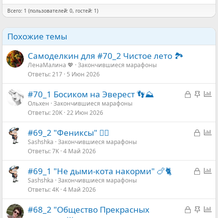
Всего: 1 (пользователей: 0, гостей: 1)
Похожие темы
Самоделкин для #70_2 Чистое лето 🏞
ЛенаМалина 💖
Закончившиеся марафоны
Ответы
217
5 Июн 2026
З
З
О
#70_1 Босиком на Эверест 👣⛰️
а
а
п
Ольхен
Закончившиеся марафоны
Ответы
20K
22 Июн 2026
к
к
р
р
р
о
З
О
#69_2 "Фениксы" 🐦‍🔥
ы
е
с
а
п
Sashshka
Закончившиеся марафоны
т
п
Ответы
7K
4 Май 2026
к
р
а
л
р
о
е
З
О
#69_1 "Не дыми-кота накорми" 🍗🐈
ы
с
н
а
п
Sashshka
Закончившиеся марафоны
т
о
Ответы
4K
4 Май 2026
к
р
а
р
о
З
З
О
#68_2 "Общество Прекрасных
ы
с