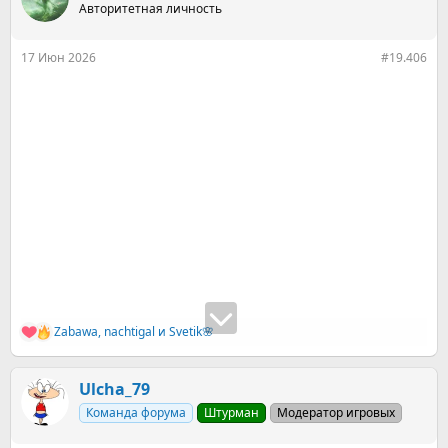
Авторитетная личность
и
и
:
17 Июн 2026
#19.406
Zabawa
,
nachtigal
и
Svetik🌸
Р
е
а
к
Ulcha_79
ц
Команда форума
Штурман
Модератор игровых
и
и