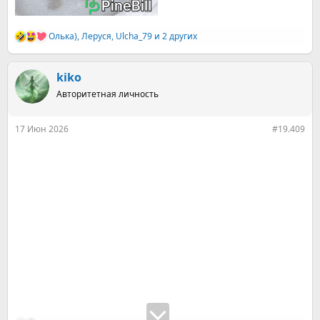
Олька)
,
Леруся
,
Ulcha_79
и 2 других
Р
е
а
к
kiko
ц
Авторитетная личность
и
и
:
17 Июн 2026
#19.409