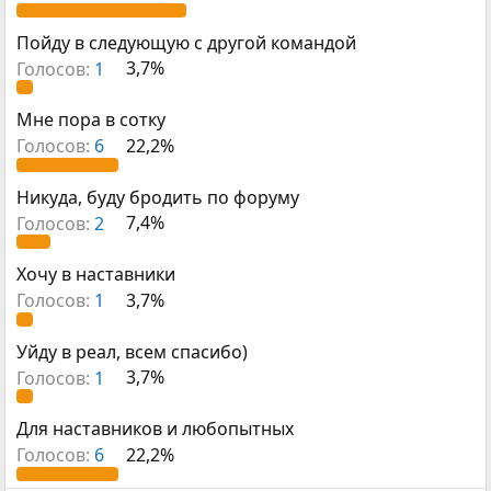
е
ч
м
а
Пойду в следующую с другой командой
ы
л
а
Голосов:
1
3,7%
Мне пора в сотку
Голосов:
6
22,2%
Никуда, буду бродить по форуму
Голосов:
2
7,4%
Хочу в наставники
Голосов:
1
3,7%
Уйду в реал, всем спасибо)
Голосов:
1
3,7%
Для наставников и любопытных
Голосов:
6
22,2%