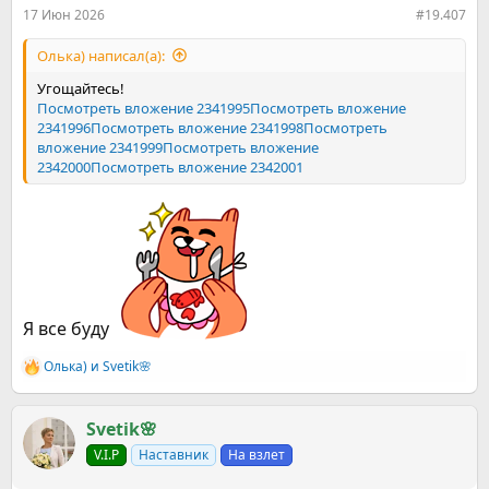
:
17 Июн 2026
#19.407
Олька) написал(а):
Угощайтесь!
Посмотреть вложение 2341995
Посмотреть вложение
2341996
Посмотреть вложение 2341998
Посмотреть
вложение 2341999
Посмотреть вложение
2342000
Посмотреть вложение 2342001
Я все буду
Олька)
и
Svetik🌸
Р
е
а
к
Svetik🌸
ц
V.I.P
Наставник
На взлет
и
и