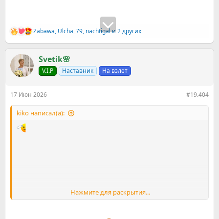
Zabawa
,
Ulcha_79
,
nachtigal
и 2 других
Р
е
а
к
Svetik🌸
ц
V.I.P
Наставник
На взлет
и
и
:
17 Июн 2026
#19.404
kiko написал(а):
Нажмите для раскрытия...