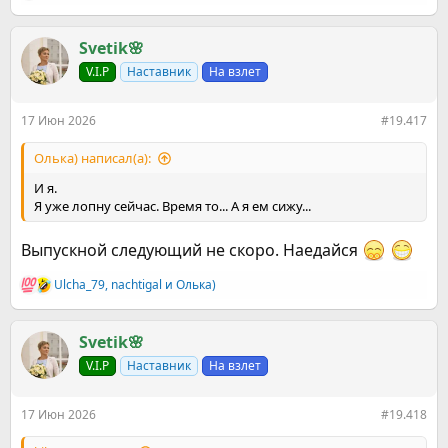
е
а
к
Svetik🌸
ц
V.I.P
Наставник
На взлет
и
и
:
17 Июн 2026
#19.417
Олька) написал(а):
И я.
Я уже лопну сейчас. Время то... А я ем сижу...
Выпускной следующий не скоро. Наедайся
Ulcha_79
,
nachtigal
и
Олька)
Р
е
а
к
Svetik🌸
ц
V.I.P
Наставник
На взлет
и
и
:
17 Июн 2026
#19.418