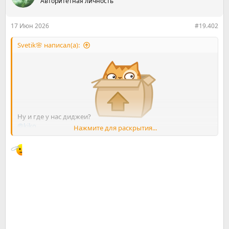
Авторитетная личность
и
и
:
17 Июн 2026
#19.402
Svetik🌸 написал(а):
Ну и где у нас диджеи?
@kiko
Нажмите для раскрытия...
@Ghost Silhouette
Диско то будет в честь выпускного ?