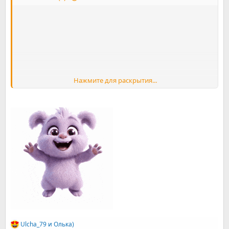
Нажмите для раскрытия...
Ulcha_79
и
Олька)
Р