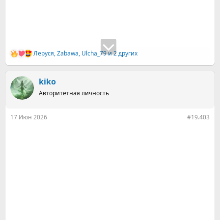
Леруся
,
Zabawa
,
Ulcha_79
и 2 других
Р
е
а
к
kiko
ц
Авторитетная личность
и
и
:
17 Июн 2026
#19.403