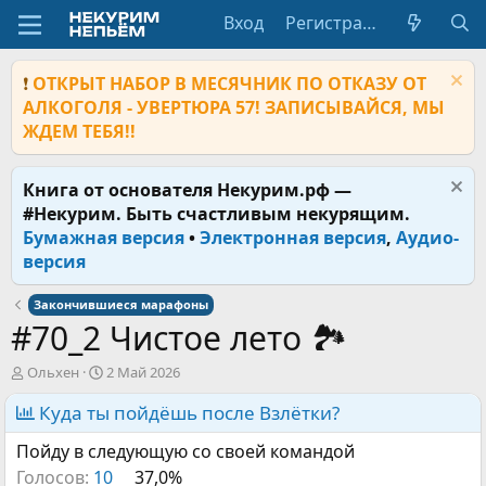
Вход
Регистрация
❗
ОТКРЫТ НАБОР В МЕСЯЧНИК ПО ОТКАЗУ ОТ
АЛКОГОЛЯ - УВЕРТЮРА 57! ЗАПИСЫВАЙСЯ, МЫ
ЖДЕМ ТЕБЯ!!
Книга от основателя Некурим.рф —
#Некурим. Быть счастливым некурящим.
Бумажная версия
•
Электронная версия
,
Аудио-
версия
Закончившиеся марафоны
#70_2 Чистое лето 🏞
А
Д
Ольхен
2 Май 2026
в
а
т
Куда ты пойдёшь после Взлётки?
т
о
а
Пойду в следующую со своей командой
р
н
т
а
Голосов:
10
37,0%