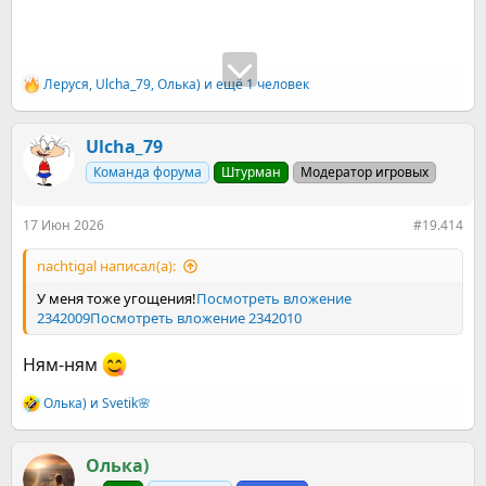
Леруся
,
Ulcha_79
,
Олька)
и ещё 1 человек
Р
е
а
к
Ulcha_79
ц
Команда форума
Штурман
Модератор игровых
и
и
:
17 Июн 2026
#19.414
nachtigal написал(а):
У меня тоже угощения!
Посмотреть вложение
2342009
Посмотреть вложение 2342010
Ням-ням
Олька)
и
Svetik🌸
Р
е
а
к
Олька)
ц