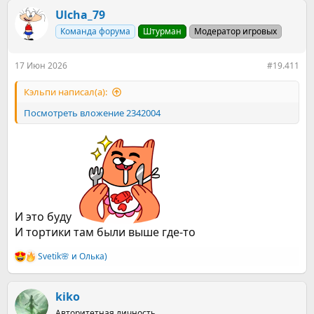
а
к
Ulcha_79
ц
Команда форума
Штурман
Модератор игровых
и
и
:
17 Июн 2026
#19.411
Кэльпи написал(а):
Посмотреть вложение 2342004
И это буду
И тортики там были выше где-то
Svetik🌸
и
Олька)
Р
е
а
к
kiko
ц
Авторитетная личность