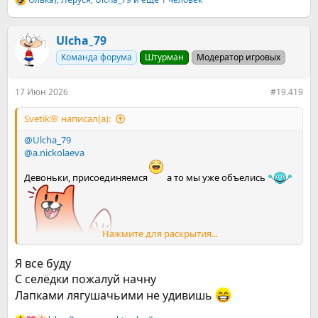
Р
е
а
к
Ulcha_79
ц
Команда форума
Штурман
Модератор игровых
и
и
:
17 Июн 2026
#19.419
Svetik🌸 написал(а):
@Ulcha_79
@a.nickolaeva
Девоньки, присоединяемся
а то мы уже объелись
Нажмите для раскрытия...
Я все буду
С селёдки пожалуй начну
Лапками лягушачьими не удивишь