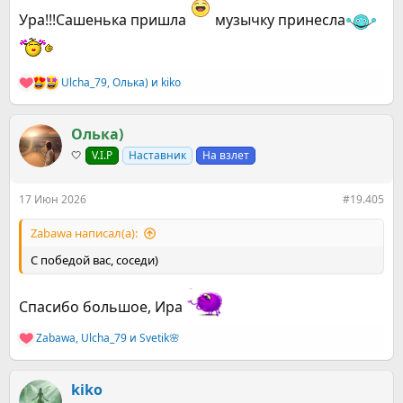
Ура!!!Сашенька пришла
музычку принесла
Ulcha_79
,
Олька)
и
kiko
Р
е
а
к
Олька)
ц
🤍
V.I.P
Наставник
На взлет
и
и
:
17 Июн 2026
#19.405
Zabawa написал(а):
С победой вас, соседи)
Спасибо большое, Ира
Zabawa
,
Ulcha_79
и
Svetik🌸
Р
е
а
к
kiko
ц