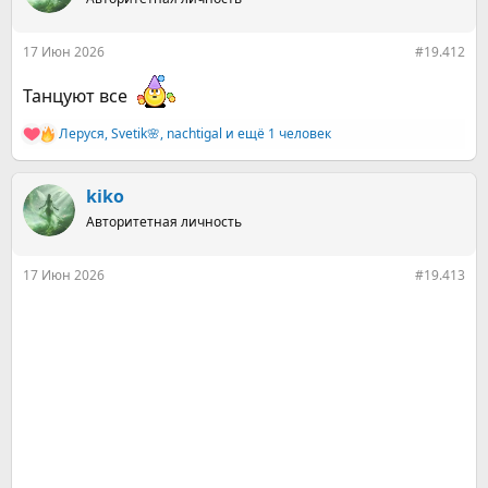
и
и
:
17 Июн 2026
#19.412
Танцуют все
Леруся
,
Svetik🌸
,
nachtigal
и ещё 1 человек
Р
е
а
к
kiko
ц
Авторитетная личность
и
и
:
17 Июн 2026
#19.413