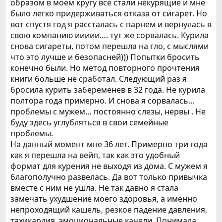
образом в моём кругу все стали некурящие и мне
было легко придерживаться отказа от сигарет. Но
вот спустя год я рассталась с парнем и вернулась в
свою компанию иииии…. тут же сорвалась. Курила
снова сигареты, потом перешла на гло, с мыслями
что это лучше и безопасней))) Попытки бросить
конечно были. Но метод повторного прочтения
книги больше не сработал. Следующий раз я
бросила курить забеременев в 32 года. Не курила
полтора года примерно. И снова я сорвалась…
проблемы с мужем… постоянно слезы, нервы . Не
буду здесь углубляться в свои семейные
проблемы.
На данный момент мне 36 лет. Примерно три года
как я перешла на вейп, так как это удобный
формат для курения не выходя из дома. С мужем я
благополучно развелась. Да вот только привычка
вместе с ним не ушла. Не так давно я стала
замечать ухудшение моего здоровья, а именно
непроходящий кашель, резкое падение давления,
тахикардия, эмоциональные качели. Понимала,