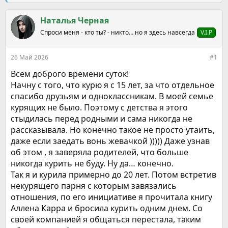
е
ч
м
а
ы
Наталья Черная
л
а
Спроси меня - кто ты? - никто… но я здесь навсегда
V.I.P
26 Май 2026
#1
Всем доброго времени суток!
Начну с того, что курю я с 15 лет, за что отдельное
спасибо друзьям и одноклассникам. В моей семье
курящих не было. Поэтому с детства я этого
стыдилась перед родными и сама никогда не
рассказывала. Но конечно такое не просто утаить,
даже если заедать вонь жевачкой ))))) Даже узнав
об этом , я заверяла родителей, что больше
никогда курить не буду. Ну да… конечно.
Так я и курила примерно до 20 лет. Потом встретив
некурящего парня с которым завязались
отношения, по его инициативе я прочитала книгу
Аллена Карра и бросила курить одним днем. Со
своей компанией я общаться перестала, таким