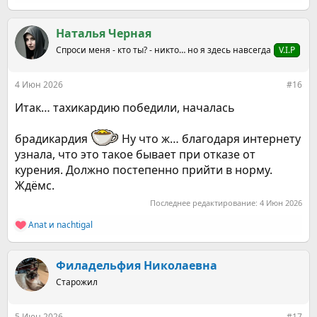
справлюсь, у меня нет выбора!
е
а
Всем здоровья
к
Наталья Черная
ц
Спроси меня - кто ты? - никто… но я здесь навсегда
V.I.P
и
и
:
4 Июн 2026
#16
Итак… тахикардию победили, началась
брадикардия
Ну что ж… благодаря интернету
узнала, что это такое бывает при отказе от
курения. Должно постепенно прийти в норму.
Ждёмс.
Последнее редактирование:
4 Июн 2026
Anat
и
nachtigal
Р
е
а
к
Филадельфия Николаевна
ц
Старожил
и
и
:
5 Июн 2026
#17