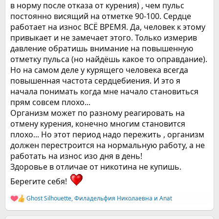
в норму после отказа от курения) , чем пульс
постоянно висящий на отметке 90-100. Сердце
работает на износ ВСЁ ВРЕМЯ. Да, человек к этому
привыкает и не замечает этого. Только измерив
давление обратишь внимание на повышенную
отметку пульса (но найдёшь какое то оправдание).
Но на самом деле у курящего человека всегда
повышенная частота сердцебиения. И это я
начала понимать когда мне начало становиться
прям совсем плохо...
Организм может по разному реагировать на
отмену курения, конечно многим становится
плохо... Но этот период надо пережить , организм
должен перестроится на нормальную работу, а не
работать на износ изо дня в день!
Здоровье в отличае от никотина не купишь.
Берегите себя!
Ghost Silhouette
,
Филадельфия Николаевна
и
Anat
Р
е
а