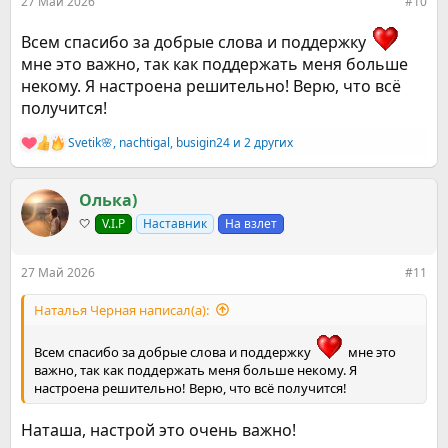
27 Май 2026
#10
Всем спасибо за добрые слова и поддержку
мне это важно, так как поддержать меня больше
некому. Я настроена решительно! Верю, что всё
получится!
Svetik🌸
,
nachtigal
,
busigin24
и 2 других
Р
е
а
к
Олька)
ц
🤍
V.I.P
Наставник
На взлет
и
и
:
27 Май 2026
#11
Наталья Черная написал(а):
Всем спасибо за добрые слова и поддержку
мне это
важно, так как поддержать меня больше некому. Я
настроена решительно! Верю, что всё получится!
Наташа, настрой это очень важно!