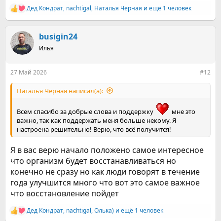
Дед Кондрат
,
nachtigal
,
Наталья Черная
и ещё 1 человек
Р
е
а
к
busigin24
ц
Илья
и
и
:
27 Май 2026
#12
Наталья Черная написал(а):
Всем спасибо за добрые слова и поддержку
мне это
важно, так как поддержать меня больше некому. Я
настроена решительно! Верю, что всё получится!
Я в вас верю начало положено самое интересное
что организм будет восстанавливаться но
конечно не сразу но как люди говорят в течение
года улучшится много что вот это самое важное
что восстановление пойдет
Дед Кондрат
,
nachtigal
,
Олька)
и ещё 1 человек
Р