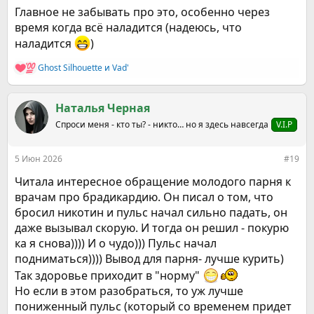
Главное не забывать про это, особенно через
время когда всё наладится (надеюсь, что
наладится
)
Ghost Silhouette
и
Vad'
Р
е
а
к
Наталья Черная
ц
Спроси меня - кто ты? - никто… но я здесь навсегда
V.I.P
и
и
:
5 Июн 2026
#19
Читала интересное обращение молодого парня к
врачам про брадикардию. Он писал о том, что
бросил никотин и пульс начал сильно падать, он
даже вызывал скорую. И тогда он решил - покурю
ка я снова)))) И о чудо))) Пульс начал
подниматься)))) Вывод для парня- лучше курить)
Так здоровье приходит в "норму"
Но если в этом разобраться, то уж лучше
пониженный пульс (который со временем придет