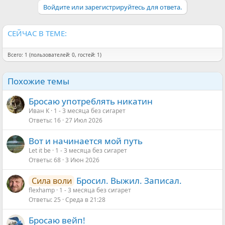
и
Войдите или зарегистрируйтесь для ответа.
и
:
СЕЙЧАС В ТЕМЕ:
Всего: 1 (пользователей: 0, гостей: 1)
Похожие темы
Бросаю употреблять никатин
Иван К
1 - 3 месяца без сигарет
Ответы
16
27 Июл 2026
Вот и начинается мой путь
Let it be
1 - 3 месяца без сигарет
Ответы
68
3 Июн 2026
Бросил. Выжил. Записал.
Сила воли
flexhamp
1 - 3 месяца без сигарет
Ответы
25
Среда в 21:28
Бросаю вейп!