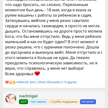
что надо бросить, но сложно. Переломным
моментом был день - 18 мая, когда я ехала за
рулем машины с работы за ребенком в садик.
Затянувшись вейпом у меня резко схватило
сердце и началась тахикардия, я просто не могла
дышать. Остановившись на дороге просто молила
Бога, что бы меня отпустило. Ведь у меня ребенок
маленький и как он будет один!? В этот момент я
резко решила, что с курением покончено. Дошла
до мусорника и выкинула вейп. Меня отпустило и с
этого момента я больше не курю. Да тяжело
преодолеть психологическую зависимость, но я
верю, что справлюсь, у меня нет выбора!
Всем здоровья
Hellen28
,
kerri
,
Ghost Silhouette
и 19 других
Р
е
а
к
nachtigal
ц
V.I.P
Наставник
Служба поддержки
На взлет
и
и