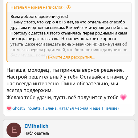
отпустило. Ведь у меня ребенок маленький и как он будет
Наталья Черная написал(а):
один!? В этот момент я резко решила, что с курением
покончено. Дошла до мусорника и выкинула вейп. Меня
Всем доброго времени суток!
отпустило и с этого момента я больше не курю. Да тяжело
Начну с того, что курю я с 15 лет, за что отдельное спасибо
преодолеть психологическую зависимость, но я верю, что
друзьям и одноклассникам. В моей семье курящих не было.
справлюсь, у меня нет выбора!
Поэтому с детства я этого стыдилась перед родными и сама
Всем здоровья
никогда не рассказывала. Но конечно такое не просто
утаить, даже если заедать вонь жевачкой ))))) Даже узнав об
этом , я заверяла родителей, что больше никогда курить не
буду. Ну да… конечно.
Нажмите для раскрытия...
Так я и курила примерно до 20 лет. Потом встретив
некурящего парня с которым завязались отношения, по его
Наташа, молодец , ты приняла верное решение.
инициативе я прочитала книгу Аллена Карра и бросила
Настрой решительный у тебя Оставайся с нами, у
курить одним днем. Со своей компанией я общаться
нас всегда интересно. Пиши обязательно, мы
перестала, таким образом в моём кругу все стали
некурящие и мне было легко придерживаться отказа от
всегда поддержим.
сигарет. Но вот спустя год я рассталась с парнем и
Желаю тебе удачи, пусть всё получится у тебя
вернулась в свою компанию иииии…. тут же сорвалась.
Курила снова сигареты, потом перешла на гло, с мыслями
Ghost Silhouette
,
1.Елена
,
Наталья Черная
и ещё 1 человек
Р
что это лучше и безопасней))) Попытки бросить конечно
е
были. Но метод повторного прочтения книги больше не
а
сработал. Следующий раз я бросила курить забеременев в
к
EMihalich
32 года. Не курила полтора года примерно. И снова я
E
ц
сорвалась… проблемы с мужем… постоянно слезы, нервы .
Наблюдатель
и