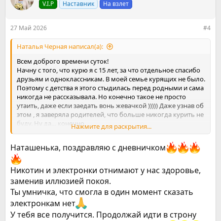
V.I.P
Наставник
На взлет
и
и
:
27 Май 2026
#4
Наталья Черная написал(а):
Всем доброго времени суток!
Начну с того, что курю я с 15 лет, за что отдельное спасибо
друзьям и одноклассникам. В моей семье курящих не было.
Поэтому с детства я этого стыдилась перед родными и сама
никогда не рассказывала. Но конечно такое не просто
утаить, даже если заедать вонь жевачкой ))))) Даже узнав об
этом , я заверяла родителей, что больше никогда курить не
буду. Ну да… конечно.
Нажмите для раскрытия...
Так я и курила примерно до 20 лет. Потом встретив
некурящего парня с которым завязались отношения, по его
Наташенька, поздравляю с дневничком
инициативе я прочитала книгу Аллена Карра и бросила
курить одним днем. Со своей компанией я общаться
перестала, таким образом в моём кругу все стали
Никотин и электронки отнимают у нас здоровье,
некурящие и мне было легко придерживаться отказа от
заменив иллюзией покоя.
сигарет. Но вот спустя год я рассталась с парнем и
Ты умничка, что смогла в один момент сказать
вернулась в свою компанию иииии…. тут же сорвалась.
электронкам нет
Курила снова сигареты, потом перешла на гло, с мыслями
что это лучше и безопасней))) Попытки бросить конечно
У тебя все получится. Продолжай идти в строну