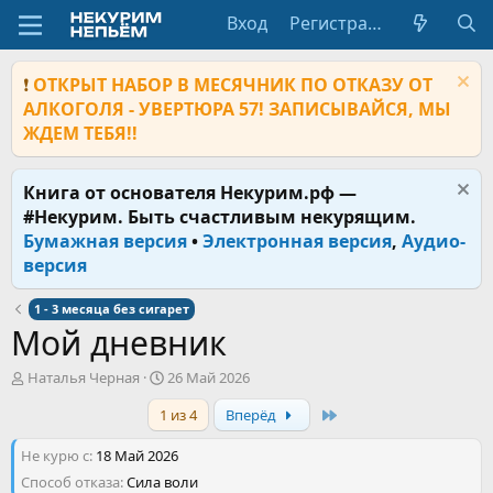
Вход
Регистрация
❗
ОТКРЫТ НАБОР В МЕСЯЧНИК ПО ОТКАЗУ ОТ
АЛКОГОЛЯ - УВЕРТЮРА 57! ЗАПИСЫВАЙСЯ, МЫ
ЖДЕМ ТЕБЯ!!
Книга от основателя Некурим.рф —
#Некурим. Быть счастливым некурящим.
Бумажная версия
•
Электронная версия
,
Аудио-
версия
1 - 3 месяца без сигарет
Мой дневник
А
Д
Наталья Черная
26 Май 2026
в
а
Last
1 из 4
Вперёд
т
т
о
а
Не курю с
р
18 Май 2026
н
т
а
Способ отказа
Сила воли