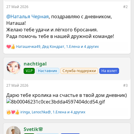
:
27 Май 2026
#2
@Наталья Черная
, поздравляю с дневником,
Наташа!
Желаю тебе удачи и лёгкого бросания.
Рада помочь тебе в нашей дружной команде!
Наташечка49
,
Дед Кондрат
,
1.Елена
и 4 других
Р
е
а
к
nachtigal
ц
V.I.P
Наставник
Служба поддержки
На взлет
и
и
:
27 Май 2026
#3
Дарю тебе кролика на счастье в твой дом дневник)
iringa
,
Lenochka@
,
1.Елена
и 4 других
Р
е
а
к
Svetik🌸
ц