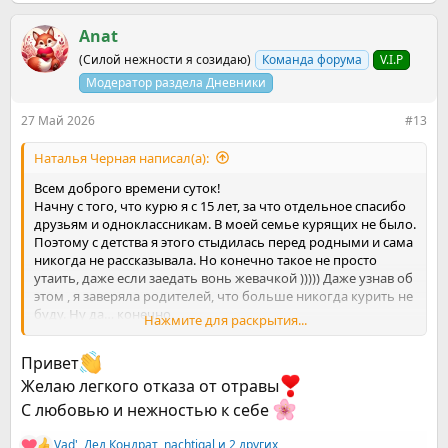
е
а
к
Anat
ц
(Силой нежности я созидаю)
Команда форума
V.I.P
и
и
Модератор раздела Дневники
:
27 Май 2026
#13
Наталья Черная написал(а):
Всем доброго времени суток!
Начну с того, что курю я с 15 лет, за что отдельное спасибо
друзьям и одноклассникам. В моей семье курящих не было.
Поэтому с детства я этого стыдилась перед родными и сама
никогда не рассказывала. Но конечно такое не просто
утаить, даже если заедать вонь жевачкой ))))) Даже узнав об
этом , я заверяла родителей, что больше никогда курить не
буду. Ну да… конечно.
Нажмите для раскрытия...
Так я и курила примерно до 20 лет. Потом встретив
некурящего парня с которым завязались отношения, по его
Привет
инициативе я прочитала книгу Аллена Карра и бросила
Желаю легкого отказа от отравы
курить одним днем. Со своей компанией я общаться
перестала, таким образом в моём кругу все стали
С любовью и нежностью к себе
некурящие и мне было легко придерживаться отказа от
сигарет. Но вот спустя год я рассталась с парнем и
Vad'
,
Дед Кондрат
,
nachtigal
и 2 других