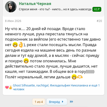
к
Наталья Черная
ц
Спроси меня - кто ты? - никто… но я здесь навсегда
V.I.P
и
и
:
8 Июн 2026
#20
Ну что ж…. 20 дней ей позади. Вроде стало
немного лучше, рука перестала тянуться на
подоконник за вейпом (его естественно там давно
нет
), реже стали посещать мысли. Правда
сегодня ездила на машине весь день по разным
делам и тут еду домой, а в мыслях - сейчас приеду
и покурю
потом опомнилась. Мне
действительно стало лучше, лучше дышится, нет
кашля, нет тахикардии. В общем всё в гору)))))))
Полёт нормальный, летим дальше
Ghost Silhouette
,
nachtigal
,
Филадельфия Николаевна
и ещё 1
Р
человек
е
а
к
Last
1 из 4
Вперёд
ц