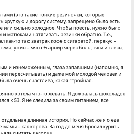
тягами (это такие тонкие резиночки, которые
ть хрупкую и дорогу систему, запрещено было есть
ее или сильно холодное. Чтобы поесть, нужно было
м и матюками натягивать резинки обратно. Т.е.,
как-то так: завтрак кофе с сигаретой, перекус –
стема, ужин – мясо +гарнир через боль, тяги и слезы,
худым и изнеможённым, глаза запавшими (напомню, я
янии пересчитывать) и даже мой молодой человек и
о была очень счастлива, какая стройная.
стоянно хотела что-то жевать. Я дожралась шоколадок
ся к 53. Я не следила за своим питанием, все
о отдельная длинная история. Но сейчас же я о еде
 мамы – как корова. За год до меня бросил курить
начала считать калории.