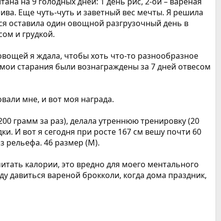
ана на 9 голодных дней: 1 день рис, 2-ой – вареная
стлива. Еще чуть-чуть и заветный вес мечты. Я решила
ься оставила один овощной разгрузочный день в
сом и грудкой.
 овощей я ждала, чтобы хоть что-то разнообразное
 А мои старания были вознаграждены за 7 дней отвесом
овали мне, и вот моя награда.
-200 грамм за раз), делала утреннюю тренировку (20
и. И вот я сегодня при росте 167 см вешу почти 60
ез рельефа. 46 размер (М).
 считать калории, это вредно для моего ментального
уду давиться вареной брокколи, когда дома праздник,