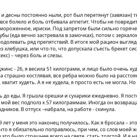
ы и десны постоянно ныли, рот был перетянут (завязан) 
 все болело и боль отбивала аппетит. Чтобы не повреди
ть мороженное, ириски. Под запретом были сильно горяч
зубы (еда вечно застревала в замочках), потом с зеркало
долевать ряд препятствий. В итоге мой рацион выглядел 
ез хлебушка, или что-то, что допускала съесть брекет си
кс) – через боль и слезы.
джинс - 26, я весила 51 килограмм, и лицо было очень 
ыла страшно костлявая, все ребра можно было на рассто
хватит худеть. А я не худела, я просто есть не могла. Н
сь до еды. Я грызла орешки и сухарики ежедневно. Я по
а мой вес подполз к 57 килограммам. Иногда он возвращал
здников. В отпуск –набрала, на работе - скинула.
 лет у меня это наконец получилось. Как я бросала – эт
что я обязательно поправлюсь, при чем, со слов моей же
 это было страшнее всего на свете, стать толстой. И я 