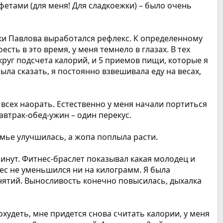
нфетами (для меня! Для сладкоежки) – было очень
аки Павлова выработался рефлекс. К определенному
сть в это время, у меня темнело в глазах. В тех
круг подсчета калорий, и 5 приемов пищи, которые я
ыла сказать, я постоянно взвешивала еду на весах,
всех наорать. Естественно у меня начали портиться
автрак-обед-ужин – один перекус.
емье улучшилась, а жопа поплыла расти.
минут. Фитнес-браслет показывал какая молодец и
вес не уменьшился ни на килограмм. Я была
нятий. Выносливость конечно повысилась, дыхалка
похудеть, мне придется снова считать калории, у меня