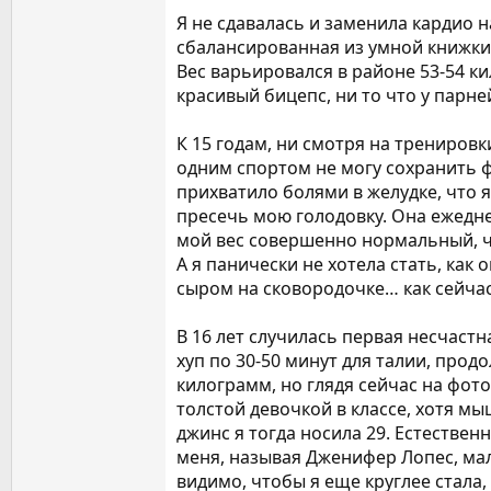
Я не сдавалась и заменила кардио н
сбалансированная из умной книжки,
Вес варьировался в районе 53-54 к
красивый бицепс, ни то что у парне
К 15 годам, ни смотря на тренировки
одним спортом не могу сохранить фи
прихватило болями в желудке, что 
пресечь мою голодовку. Она ежедне
мой вес совершенно нормальный, что
А я панически не хотела стать, как
сыром на сковородочке… как сейча
В 16 лет случилась первая несчастн
хуп по 30-50 минут для талии, про
килограмм, но глядя сейчас на фото
толстой девочкой в классе, хотя мы
джинс я тогда носила 29. Естествен
меня, называя Дженифер Лопес, мал
видимо, чтобы я еще круглее стала