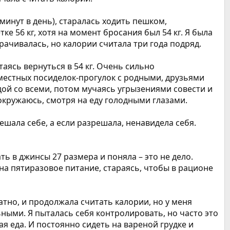
минут в день), старалась ходить пешком,
ке 56 кг, хотя на момент бросания был 54 кг. Я была
орачивалась, но калории считала три года подряд.
таясь вернуться в 54 кг. Очень сильно
овместных посиделок-прогулок с родными, друзьями
дой со всеми, потом мучаясь угрызениями совести и
 окружаюсь, смотря на еду голодными глазами.
ешала себе, а если разрешала, ненавидела себя.
ь в джинсы 27 размера и поняла – это не дело.
 на пятиразовое питание, стараясь, чтобы в рационе
братно, и продолжала считать калории, но у меня
льными. Я пыталась себя контролировать, но часто это
ая еда. И постоянно сидеть на вареной грудке и