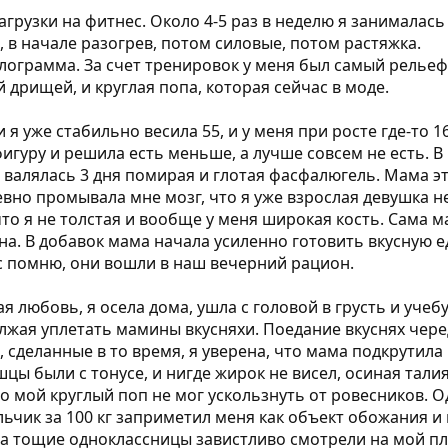
агрузки на фитнес. Около 4-5 раз в неделю я занималась
 в начале разогрев, потом силовые, потом растяжка.
илограмма. За счет тренировок у меня был самый рельеф
й дрищей, и круглая попа, которая сейчас в моде.
 я уже стабильно весила 55, и у меня при росте где-то 1
гуру и решила есть меньше, а лучше совсем не есть. В 
я валялась 3 дня помирая и глотая фасфалюгель. Мама 
вно промывала мне мозг, что я уже взрослая девушка не
 я не толстая и вообще у меня широкая кость. Сама мам
 она. В добавок мама начала усиленно готовить вкусную
с помню, они вошли в наш вечерний рацион.
ая любовь, я осела дома, ушла с головой в грусть и учеб
должая уплетать мамины вкусняхи. Поедание вкуснях чер
, сделанные в то время, я уверена, что мама подкрутила
шцы были с тонусе, и нигде жирок не висел, осиная талия
но мой круглый поп не мог ускользнуть от ровесников. Од
ьчик за 100 кг заприметил меня как объект обожания и
, а тощие одноклассницы завистливо смотрели на мой п