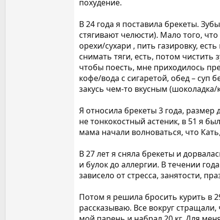
похудение.
В 24 года я поставила брекеты. Зуб
стягивают челюсти). Мало того, что
орехи/сухари , пить газировку, ес
снимать тяги, есть, потом чистить 
чтобы поесть, мне приходилось прео
кофе/вода с сигаретой, обед – суп б
закусь чем-то вкусным (шоколадка/ке
Я относила брекеты 3 года, размер 
не тонкокостный астеник, в 51 я б
мама начали волноваться, что Кать, 
В 27 лет я сняла брекеты и дорвала
и булок до аллергии. В течении год
зависело от стресса, занятости, пра
Потом я решила бросить курить в 29
рассказываю. Все вокруг стращали, 
мой парень и набрал 20 кг. Для меня