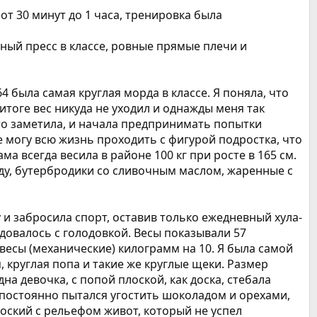
 от 30 минут до 1 часа, тренировка была
ный пресс в классе, ровные прямые плечи и
64 была самая круглая морда в классе. Я поняла, что
итоге вес никуда не уходил и однажды меня так
это заметила, и начала предпринимать попытки
 могу всю жизнь проходить с фигурой подростка, что
а всегда весила в районе 100 кг при росте в 165 см.
 еду, бутербродики со сливочным маслом, жаренные с
у и забросила спорт, оставив только ежедневный хула-
едовалось с голодовкой. Весы показывали 57
 весы (механические) килограмм на 10. Я была самой
, круглая попа и такие же круглые щеки. Размер
на девочка, с попой плоской, как доска, стебала
 постоянно пытался угостить шоколадом и орехами,
лоский с рельефом живот, который не успел