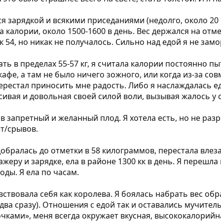
 зарядкой и всякими приседаниями (недолго, около 20 
 калории, около 1500-1600 в день. Вес держался на отмет
к 54, но никак не получалось. Сильно над едой я не зам
ать в пределах 55-57 кг, я считала калории постоянно пы
кафе, а там не было ничего зожного, или когда из-за с
ерестал приносить мне радость. Либо я наслаждалась е
асивая и довольная своей силой воли, вызывая жалось у
 запретный и желанный плод. Я хотела есть, но не разр
т/срывов.
бралась до отметки в 58 килограммов, перестала влезат
еру и зарядке, ела в районе 1300 кк в день. Я перешла
оды. Я ела по часам.
 чувствовала себя как королева. Я боялась набрать вес о
о два сразу). Отношения с едой так и оставались мучите
очками», меня всегда окружает вкусная, высококалорийн