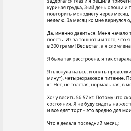
задергался глаз и я решила прибегн
куриная грудка, 3-ий день овощи и та
повторить монодиету через месяц, 
неделю. За месяц ко мне вернулся 
Да, именно давиться. Меня начало 
поесть. Из-за тошноты и того, что 
в 300 грамм! Вес встал, а я сломлена
Я была так расстроена, я так старал
Я плюнула на все, и опять продолжил
минут), четырехразовое питание. П
кг. Нет, не толстая, нормальная, в м
Хочу весить 56-57 кг. Потому что ск
состояния. Я не буду сидеть на жес
и все едят торт – это вредно для м
Что я делала последний месяц: