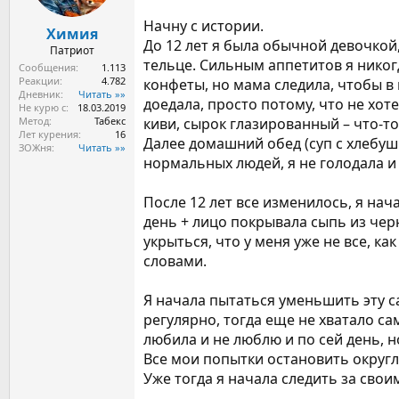
ы
л
а
Начну с истории.
Химия
До 12 лет я была обычной девочкой,
Патриот
тельце. Сильным аппетитов я никогд
Сообщения
1.113
Реакции
4.782
конфеты, но мама следила, чтобы в
Дневник
Читать »»
доедала, просто потому, что не хоте
Не курю с
18.03.2019
Метод
Табекс
киви, сырок глазированный – что-т
Лет курения
16
Далее домашний обед (суп с хлебушк
ЗОЖня
Читать »»
нормальных людей, я не голодала и 
После 12 лет все изменилось, я нач
день + лицо покрывала сыпь из чер
укрыться, что у меня уже не все, к
словами.
Я начала пытаться уменьшить эту са
регулярно, тогда еще не хватало са
любила и не люблю и по сей день, н
Все мои попытки остановить округл
Уже тогда я начала следить за своим 