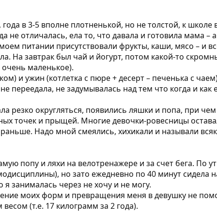
 года в 3-5 вполне плотненькой, но не толстой, к школ
а не отличалась, ела то, что давала и готовила мама –
 моем питании присутствовали фрукты, каши, мясо – и в
ла. На завтрак был чай и йогурт, потом какой-то скромн
о очень маленькое).
ом) и ужин (котлетка с пюре + десерт – печенька с чаем)
не переедала, не задумывалась над тем что когда и как е
ала резко округляться, появились ляшки и попа, при чем
ных точек и прыщей. Многие девочки-ровесницы остава
ак раньше. Надо мной смеялись, хихикали и называли вс
мую попу и ляхи на велотренажере и за счет бега. По ут
модисциплины), но зато ежедневно по 40 минут сидела н
о я занималась через не хочу и не могу.
ение моих форм и превращения меня в девушку не помогл
весом (т.е. 17 килограмм за 2 года).