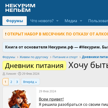
Форумы
Что нового?
Медиа
Пользова
❗
ОТКРЫТ НАБОР В МЕСЯЧНИК ПО ОТКАЗУ ОТ АЛКОГ
Книга от основателя Некурим.рф — #Некурим. Б
Форумы
Живем по другому
Питание и спорт
Дневники питан
Хочу быт
Дневник питания
А
Д
Химия
29 Фев 2024
в
а
1
2
3
Вперёд
т
т
о
а
р
н
29 Фев 2024
т
а
Всем привет!
е
ч
м
а
Я решила разобраться со своим пи