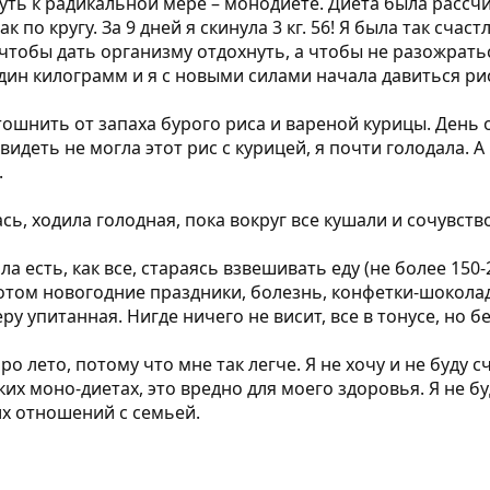
уть к радикальной мере – монодиете. Диета была рассчит
к по кругу. За 9 дней я скинула 3 кг. 56! Я была так сча
чтобы дать организму отдохнуть, а чтобы не разожрат
один килограмм и я с новыми силами начала давиться ри
тошнить от запаха бурого риса и вареной курицы. День
я видеть не могла этот рис с курицей, я почти голодала.
.
ась, ходила голодная, пока вокруг все кушали и сочувств
а есть, как все, стараясь взвешивать еду (не более 150
отом новогодние праздники, болезнь, конфетки-шоколадк
еру упитанная. Нигде ничего не висит, все в тонусе, но б
оро лето, потому что мне так легче. Я не хочу и не буду
тких моно-диетах, это вредно для моего здоровья. Я не б
оих отношений с семьей.