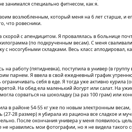
 не занимался специально фитнесом, как я.
своим возлюбленным, который меня на 6 лет старше, и е
то, что ровесники.
а скорой с апендицитом. Я провалялась в больнице почт
килограмма (по подкрученным весам). С меня сваливали
 с носогубными складками. Весь класс аплодировал, кака
 на работу (пятидневка), поступила в универ (в группу
воим парнем. Я ввела в свой ежедневный график утренн
ограничивать себя в еде. Я тогда уже активно курила (о
гаретой. На обед ела маленький йогурт или салат. На у
могла сорваться на шоколадку (за раз 100 грам) или кон
сила в районе 54-55 кг уже по новым электронным весам,
 (27-28 размер) я убирала из рациона все сладкое и му
льно. После окончания универа у меня появилось целы
 не нравились мои фотографии, но я не видела такого с