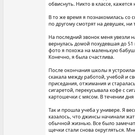
обвиснуть. Никто в классе, кажется
В то же время я познакомилась со 
по другому смотрят на девушек, ни 
На последний звонок меня увезли н
вернулась домой похудевшая до 51 
фото я похожа на маленькую бабушку
Конечно, я была счастлива.
После окончания школы я устроилась
скакала между работой, учебой и с
приседания, отжимания и старалась 
сигаретой, перекусывала кофе с си
картошечки с мясом. В течении дня 
Так и прошла учеба у универе. Я ве
казалось, что джинсы начинали жать
обычной жизнью. Все было замечате
щечки стали снова округляться. Мне