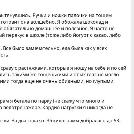
е вытянувшись. Ручки и ножки палочки на тощем
 а готовит она волшебно. Я обожала шоколад и
се обязательно домашнее и полезное. Я часто не
ый перекус в школе (тоже либо йогурт с какао, либо
. Все было замечательно, еда была как у всех
сть.
 сразу с растяжками, которые я ношу на себе и по сей
лись такими же тощенькими и от их глаз не могло
якими тогда еще не очень обидными, но глупыми
рам я бегала по парку (не скажу что много и
а велотренажере. Кардио нагрузки я никогда не
и. За два года я с 36 килограмм добралась до 53.