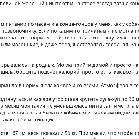
т свиной жареный биштекст и на столе всегда ваза с ко
м питании по часам и в конце-концов у меня, как у соб
позвоночнику. Если по каким-то причинам я не могла пое
Я хотела жить нормальной жизнью, а жизнь крутилась во
ыли маленькие, и даже поев, я оставалась голодная. Заб
 срывалась на родных. Могла прийти домой и просто на 
ила, бросить подсчет калорий, просто есть, как все – з
ишло в норму, я ела как все и со всеми. Атмосфера в с
дтянуться, и каждое утро стала крутить хула-хуп по 30 
ез месяц моя талия не уменьшилась ни на сантиметр, а 
ио для меня всегда была нелюбимым и тяжелым видом за
 такая себе мотивация.
сте 167 см. весы показали 59 кг. При мысли, что чтобы 