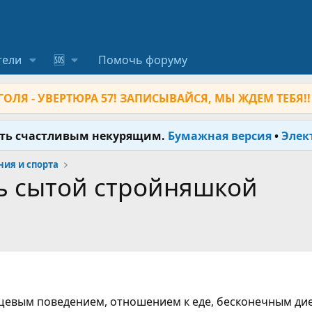
тели
🆘
Помочь форуму
ОЛЯ - УВЕРТЮРА 57! ЗАПИСЫВАЙСЯ, МЫ ЖДЕМ ТЕБЯ!!
ыть счастливым некурящим.
Бумажная версия
•
Элек
ия и спорта
ь сытой стройняшкой
щевым поведением, отношением к еде, бесконечным дие