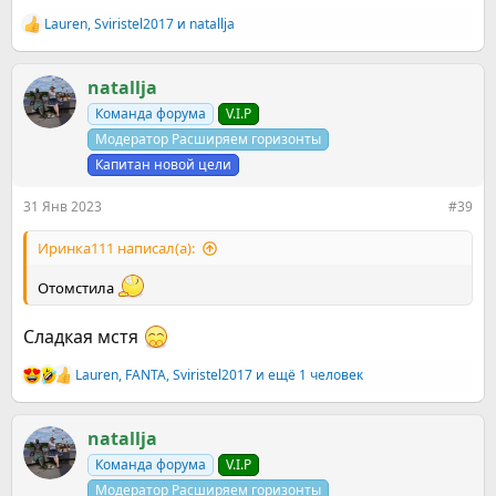
Lauren
,
Sviristel2017
и
natallja
Р
е
а
к
natallja
ц
Команда форума
V.I.P
и
и
Модератор Расширяем горизонты
:
Капитан новой цели
31 Янв 2023
#39
Иринка111 написал(а):
Отомстила
Сладкая мстя
Lauren
,
FANTA
,
Sviristel2017
и ещё 1 человек
Р
е
а
к
natallja
ц
Команда форума
V.I.P
и
и
Модератор Расширяем горизонты