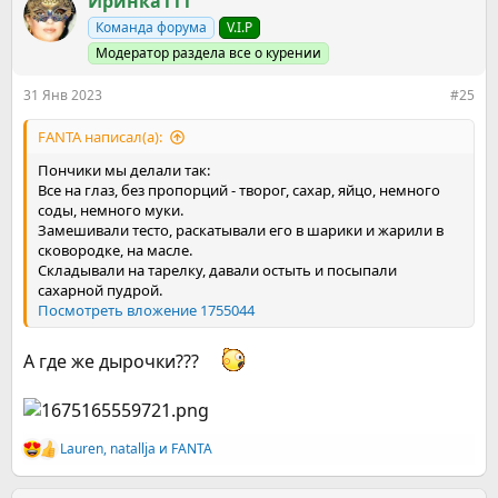
Иринка111
ц
Команда форума
V.I.P
и
и
Модератор раздела все о курении
:
31 Янв 2023
#25
FANTA написал(а):
Пончики мы делали так:
Все на глаз, без пропорций - творог, сахар, яйцо, немного
соды, немного муки.
Замешивали тесто, раскатывали его в шарики и жарили в
сковородке, на масле.
Складывали на тарелку, давали остыть и посыпали
сахарной пудрой.
Посмотреть вложение 1755044
А где же дырочки???
Lauren
,
natallja
и
FANTA
Р
е
а