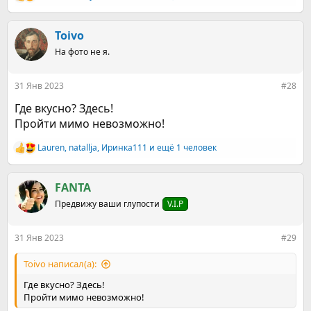
Р
е
а
к
Toivo
ц
На фото не я.
и
и
:
31 Янв 2023
#28
Где вкусно? Здесь!
Пройти мимо невозможно!
Lauren
,
natallja
,
Иринка111
и ещё 1 человек
Р
е
а
к
FANTA
ц
Предвижу ваши глупости
V.I.P
и
и
:
31 Янв 2023
#29
Toivo написал(а):
Где вкусно? Здесь!
Пройти мимо невозможно!