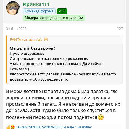
к
Иринка111
ц
Команда форума
V.I.P
и
и
Модератор раздела все о курении
:
31 Янв 2023
#27
FANTA написал(а):
Мы делали без дырочек)
Просто шариками.
С дырочками - это настоящие, дрожжевые.
А мы творожные шарики так называли. Да и сейчас
называем)
Хворост тоже часто делали. Главное - рюмку водки в тесто
добавить, чтоб хрустящее было.
В моем детстве напротив дома была палатка, где
жарили пончики, посыпали пудрой и вручали
промасленный пакет... Я не всегда и до дома-то их
доносила. Хотя нужно было только спуститься в
подземный переход, а потом подняться
Lauren
,
natallja
,
Sviristel2017
и ещё 1 человек