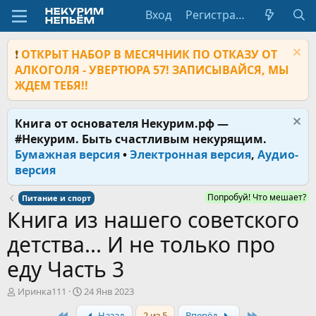
Вход
Регистрация
❗
ОТКРЫТ НАБОР В МЕСЯЧНИК ПО ОТКАЗУ ОТ
АЛКОГОЛЯ - УВЕРТЮРА 57! ЗАПИСЫВАЙСЯ, МЫ
ЖДЕМ ТЕБЯ!!
Книга от основателя Некурим.рф —
#Некурим. Быть счастливым некурящим.
Бумажная версия
•
Электронная версия
,
Аудио-
версия
Попробуй! Что мешает?
Питание и спорт
Книга из нашего советского
детства... И не только про
еду Часть 3
А
Д
Иринка111
24 Янв 2023
в
а
First
Last
Назад
2 из 5
Вперёд