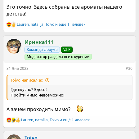
Это точно! Здесь собраны все ароматы нашего
детства!
Lauren
,
natallja
,
Toivo
и ещё 1 человек
Р
е
а
к
Иринка111
ц
Команда форума
V.I.P
и
и
Модератор раздела все о курении
:
31 Янв 2023
#30
Toivo написал(а):
Где вкусно? Здесь!
Пройти мимо невозможно!
А зачем проходить мимо?
Lauren
,
natallja
,
Toivo
и ещё 1 человек
Р
е
а
к
Toivo