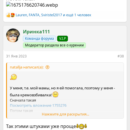
Lauren
,
FANTA
,
Sviristel2017
и ещё 1 человек
Р
е
а
к
Иринка111
ц
Команда форума
V.I.P
и
и
Модератор раздела все о курении
:
31 Янв 2023
#38
natallja написал(а):
У меня, т.е. мой мамы, но я ей помогала, поэтому у меня -
была кремовзбивалка!
Сначала такая
Посмотреть вложение 1755276
Потом такая
Нажмите для раскрытия...
Посмотреть вложение 1755274
Так этими штуками уже проще