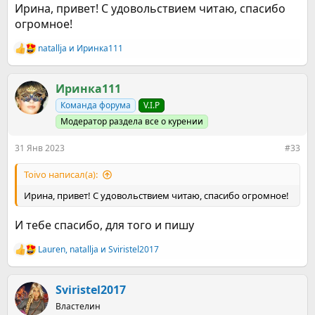
Ирина, привет! С удовольствием читаю, спасибо
огромное!
natallja
и
Иринка111
Р
е
а
к
Иринка111
ц
Команда форума
V.I.P
и
и
Модератор раздела все о курении
:
31 Янв 2023
#33
Toivo написал(а):
Ирина, привет! С удовольствием читаю, спасибо огромное!
И тебе спасибо, для того и пишу
Lauren
,
natallja
и
Sviristel2017
Р
е
а
к
Sviristel2017
ц
Властелин
и