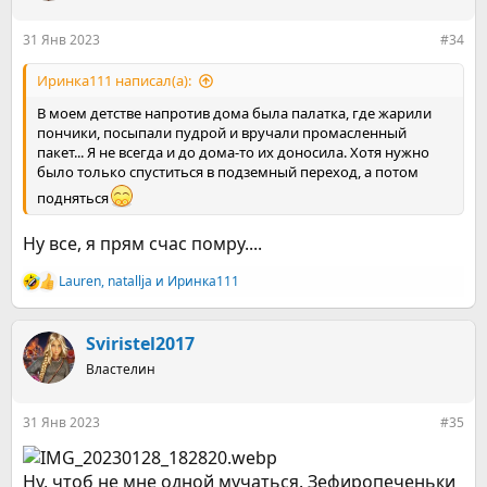
и
:
31 Янв 2023
#34
Иринка111 написал(а):
В моем детстве напротив дома была палатка, где жарили
пончики, посыпали пудрой и вручали промасленный
пакет... Я не всегда и до дома-то их доносила. Хотя нужно
было только спуститься в подземный переход, а потом
подняться
Ну все, я прям счас помру....
Lauren
,
natallja
и
Иринка111
Р
е
а
к
Sviristel2017
ц
Властелин
и
и
:
31 Янв 2023
#35
Ну, чтоб не мне одной мучаться. Зефиропеченьки