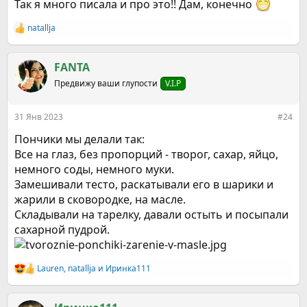
Так я много писала и про это!! Дам, конечно
natallja
Р
е
а
к
FANTA
ц
Предвижу ваши глупости
V.I.P
и
и
:
31 Янв 2023
#24
Пончики мы делали так:
Все на глаз, без пропорций - творог, сахар, яйцо,
немного соды, немного муки.
Замешивали тесто, раскатывали его в шарики и
жарили в сковородке, на масле.
Складывали на тарелку, давали остыть и посыпали
сахарной пудрой.
Lauren
,
natallja
и
Иринка111
Р
е
а
к