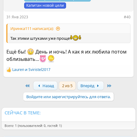
:
Капитан новой цели
31 Янв 2023
#40
Иринка111 написал(а):
Так этими штуками уже проще
Ещё бы!
День и ночь! А как я их любила потом
облизывать...
Lauren
и
Sviristel2017
Р
е
а
First
Last
Назад
2 из 5
Вперёд
к
ц
и
Войдите или зарегистрируйтесь для ответа.
и
:
СЕЙЧАС В ТЕМЕ:
Всего: 1 (пользователей: 0, гостей: 1)