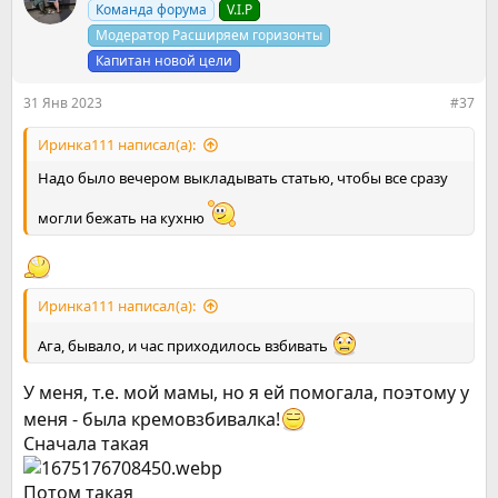
Команда форума
V.I.P
и
и
Модератор Расширяем горизонты
:
Капитан новой цели
31 Янв 2023
#37
Иринка111 написал(а):
Надо было вечером выкладывать статью, чтобы все сразу
могли бежать на кухню
Иринка111 написал(а):
Ага, бывало, и час приходилось взбивать
У меня, т.е. мой мамы, но я ей помогала, поэтому у
меня - была кремовзбивалка!
Сначала такая
Потом такая