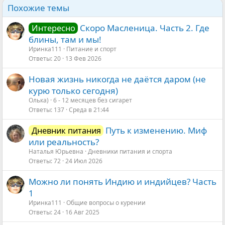
Похожие темы
Скоро Масленица. Часть 2. Где
Интересно
блины, там и мы!
Иринка111
Питание и спорт
Ответы
20
13 Фев 2026
Новая жизнь никогда не даётся даром (не
курю только сегодня)
Олька)
6 - 12 месяцев без сигарет
Ответы
137
Среда в 21:44
Путь к изменению. Миф
Дневник питания
или реальность?
Наталья Юрьевна
Дневники питания и спорта
Ответы
72
24 Июл 2026
Можно ли понять Индию и индийцев? Часть
1
Иринка111
Общие вопросы о курении
Ответы
24
16 Авг 2025