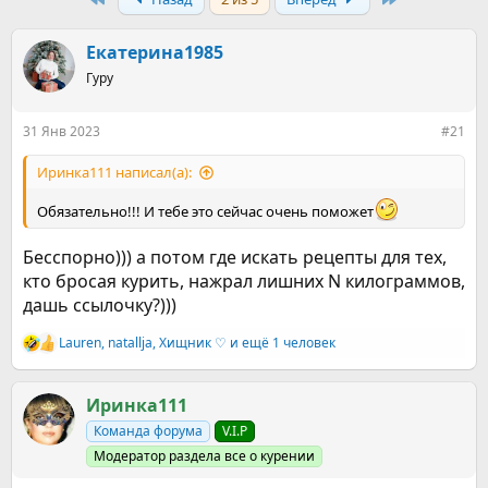
т
т
о
а
р
н
Екатерина1985
т
а
е
Гуру
ч
м
а
ы
л
31 Янв 2023
#21
а
Иринка111 написал(а):
Обязательно!!! И тебе это сейчас очень поможет
Бесспорно))) а потом где искать рецепты для тех,
кто бросая курить, нажрал лишних N килограммов,
дашь ссылочку?)))
Lauren
,
natallja
,
Хищник ♡
и ещё 1 человек
Р
е
а
к
Иринка111
ц
Команда форума
V.I.P
и
и
Модератор раздела все о курении
: