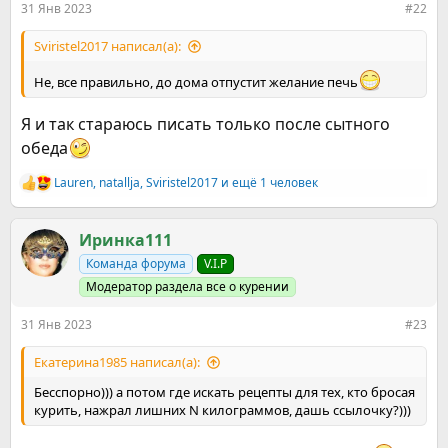
31 Янв 2023
#22
Sviristel2017 написал(а):
Не, все правильно, до дома отпустит желание печь
Я и так стараюсь писать только после сытного
обеда
Lauren
,
natallja
,
Sviristel2017
и ещё 1 человек
Р
е
а
к
Иринка111
ц
Команда форума
V.I.P
и
и
Модератор раздела все о курении
:
31 Янв 2023
#23
Екатерина1985 написал(а):
Бесспорно))) а потом где искать рецепты для тех, кто бросая
курить, нажрал лишних N килограммов, дашь ссылочку?)))