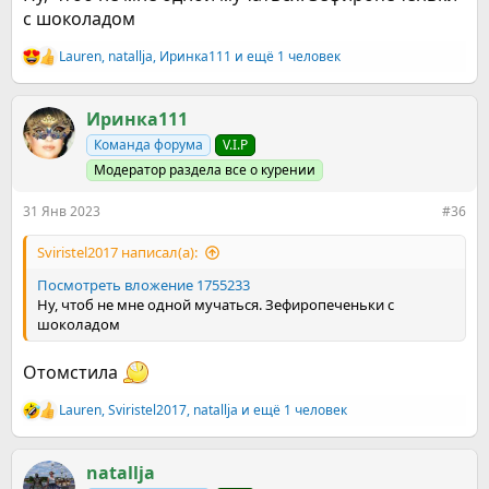
с шоколадом
Lauren
,
natallja
,
Иринка111
и ещё 1 человек
Р
е
а
к
Иринка111
ц
Команда форума
V.I.P
и
и
Модератор раздела все о курении
:
31 Янв 2023
#36
Sviristel2017 написал(а):
Посмотреть вложение 1755233
Ну, чтоб не мне одной мучаться. Зефиропеченьки с
шоколадом
Отомстила
Lauren
,
Sviristel2017
,
natallja
и ещё 1 человек
Р
е
а
к
natallja
ц