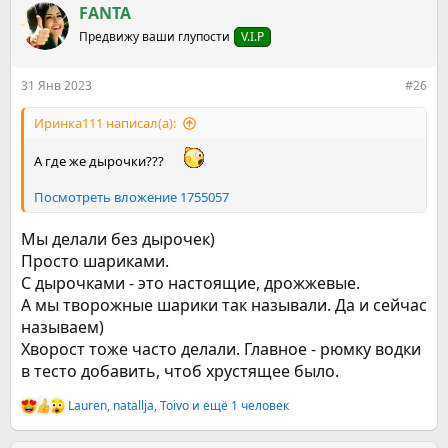
к
FANTA
ц
Предвижу ваши глупости
V.I.P
и
и
:
31 Янв 2023
#26
Иринка111 написал(а):
А где же дырочки???
Посмотреть вложение 1755057
Мы делали без дырочек)
Просто шариками.
С дырочками - это настоящие, дрожжевые.
А мы творожные шарики так называли. Да и сейчас
называем)
Хворост тоже часто делали. Главное - рюмку водки
в тесто добавить, чтоб хрустящее было.
Lauren
,
natallja
,
Toivo
и ещё 1 человек
Р
е
а