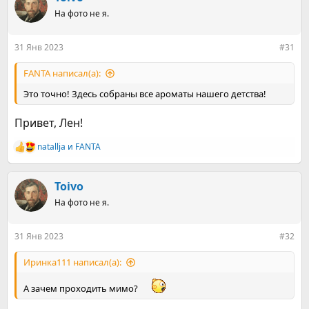
ц
На фото не я.
и
и
:
31 Янв 2023
#31
FANTA написал(а):
Это точно! Здесь собраны все ароматы нашего детства!
Привет, Лен!
natallja
и
FANTA
Р
е
а
к
Toivo
ц
На фото не я.
и
и
:
31 Янв 2023
#32
Иринка111 написал(а):
А зачем проходить мимо?