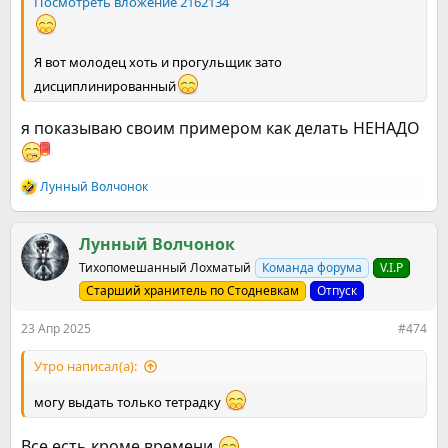
Посмотреть вложение 2162134
Я вот молодец хоть и прогульщик зато
дисциплинированный
я показываю своим примером как делать НЕНАДО
Лунный Волчонок
Р
е
а
к
Лунный Волчонок
ц
Тихопомешанный Лохматый
Команда форума
V.I.P
и
и
Старший хранитель по Стодневкам
Отпуск
:
23 Апр 2025
#474
Утро написал(а):
могу выдать только тетрадку
Все есть кроме времени