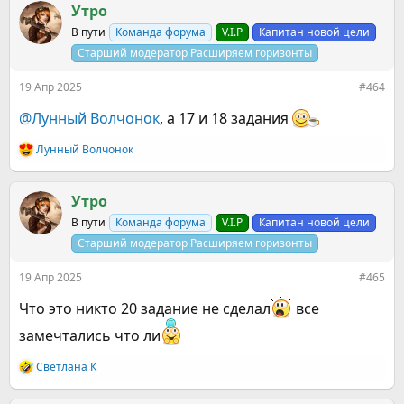
Утро
В пути
Команда форума
V.I.P
Капитан новой цели
Старший модератор Расширяем горизонты
19 Апр 2025
#464
@Лунный Волчонок
, а 17 и 18 задания
Лунный Волчонок
Р
е
а
к
Утро
ц
В пути
Команда форума
V.I.P
Капитан новой цели
и
и
Старший модератор Расширяем горизонты
:
19 Апр 2025
#465
Что это никто 20 задание не сделал
все
замечтались что ли
Светлана К
Р
е
а