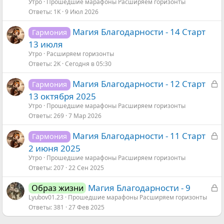
к
Утро
Прошедшие марафоны Расширяем горизонты
р
Ответы
1K
9 Июл 2026
ы
Магия Благодарности - 14 Старт
Гармония
т
13 июля
а
Утро
Расширяем горизонты
Ответы
2K
Сегодня в 05:30
З
Магия Благодарности - 12 Старт
Гармония
а
13 октября 2025
к
Утро
Прошедшие марафоны Расширяем горизонты
р
Ответы
269
7 Мар 2026
ы
З
Магия Благодарности - 11 Старт
Гармония
т
а
2 июня 2025
а
к
Утро
Прошедшие марафоны Расширяем горизонты
р
Ответы
207
22 Сен 2025
ы
З
Магия Благодарности - 9
Образ жизни
т
а
Lyubov01.23
Прошедшие марафоны Расширяем горизонты
а
Ответы
381
27 Фев 2025
к
р