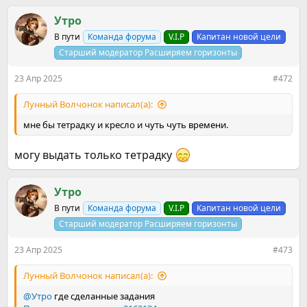
а
к
Утро
ц
В пути
Команда форума
V.I.P
Капитан новой цели
и
и
Старший модератор Расширяем горизонты
:
23 Апр 2025
#472
Лунный Волчонок написал(а):
мне бы тетрадку и кресло и чуть чуть времени.
могу выдать только тетрадку
Утро
В пути
Команда форума
V.I.P
Капитан новой цели
Старший модератор Расширяем горизонты
23 Апр 2025
#473
Лунный Волчонок написал(а):
@Утро
где сделанные задания