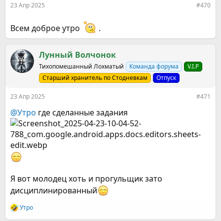
23 Апр 2025
#470
Всем доброе утро
.
Лунный Волчонок
Тихопомешанный Лохматый
Команда форума
V.I.P
Старший хранитель по Стодневкам
Отпуск
23 Апр 2025
#471
@Утро
где сделанные задания
Я вот молодец хоть и прогульщик зато
дисциплинированный
Утро
Р
е