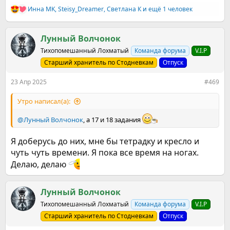
Инна MK
,
Steisy_Dreamer
,
Светлана К
и ещё 1 человек
Р
е
а
к
Лунный Волчонок
ц
Тихопомешанный Лохматый
Команда форума
V.I.P
и
и
Старший хранитель по Стодневкам
Отпуск
:
23 Апр 2025
#469
Утро написал(а):
@Лунный Волчонок
, а 17 и 18 задания
Я доберусь до них, мне бы тетрадку и кресло и
чуть чуть времени. Я пока все время на ногах.
Делаю, делаю
Лунный Волчонок
Тихопомешанный Лохматый
Команда форума
V.I.P
Старший хранитель по Стодневкам
Отпуск