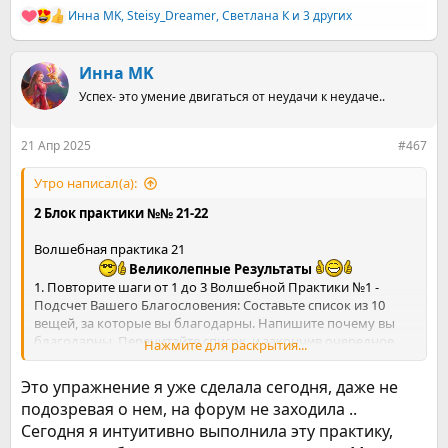
Инна MK
,
Steisy_Dreamer
,
Светлана К
и 3 других
Р
е
а
к
Инна MK
ц
Успех- это умение двигаться от неудачи к неудаче..
и
и
:
21 Апр 2025
#467
Утро написал(а):
2 Блок практики №№ 21-22
Волшебная практика 21
Великолепные Результаты
1. Повторите шаги от 1 до 3 Волшебной Практики №1 -
Подсчет Вашего Благословения: Составьте список из 10
вещей, за которые вы благодарны. Напишите почему вы
благодарны. Перечитайте список, и закончив очередное
Нажмите для раскрытия...
благоговение говорите: "Благодарю, Благодарю,
Благодарю", и почувствуйте на сколько это возможно,
Это упражнение я уже сделала сегодня, даже не
Благодарность.
подозревая о нем, на форум не заходила ..
2. В начале дня выберите три вещи или ситуации, которые
Сегодня я интуитивно выполнила эту практику,
важны для вас, и в которых вы хотите достичь