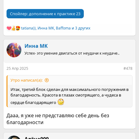
Спойлер:
дополнение к практике 23
tatiana))
,
Инна MK
,
Baffoma
и 3 других
Р
е
а
к
Инна MK
ц
Успех- это умение двигаться от неудачи к неудаче..
и
и
:
25 Апр 2025
#478
Утро написал(а):
Итак, третий блок сделан для максимального погружения в
благодарность. Красота в глазах смотрящего, а чудеса в
сердце благодарящего
Дааа, я уже не представляю себе день без
благодарности