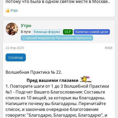
Великолепного Результата.
потому что была в одном святом месте в Москве..
3. Перечислите 3 вещи, и напишите каждую, как будто вы
пишите после того, как это уже произошло: Благодарю за
Утро
Р
великолепный результат в _______ !
е
4. По мере проживания своего дня, выберите три
а
неожиданных события, которые случаются и благодарите
к
Утро
за великолепный результат. Каждый раз когда происходит
ц
В пути
Команда форума
V.I.P
Капитан новой цели
и
что-то неожиданное, закрывайте глаза и мысленно
и
Старший модератор Расширяем горизонты
говорите и чувствуйте: Благодарю за великолепный
:
результат в ______ !
5. Перед тем как пойти спать, сожмите "Волшебный камень”
22 Апр 2025
#468
в руке, и скажите Волшебные слова Благодарю, за все
лучшее что случилась в течении дня.
Спойлер
Спойлер:
дополнение к практике 21
Волшебная Практика № 22.
Пред вашими глазами
1. Повторите шаги от 1 до 3 Волшебной Практики
№1 - Подсчет Вашего Благословения: Составьте
3 Блок - практики №№ 23-28
список из 10 вещей, за которые вы благодарны.
Напишите почему вы благодарны. Перечитайте
список, и закончив очередное благоговение
говорите: "Благодарю, Благодарю, Благодарю”, и