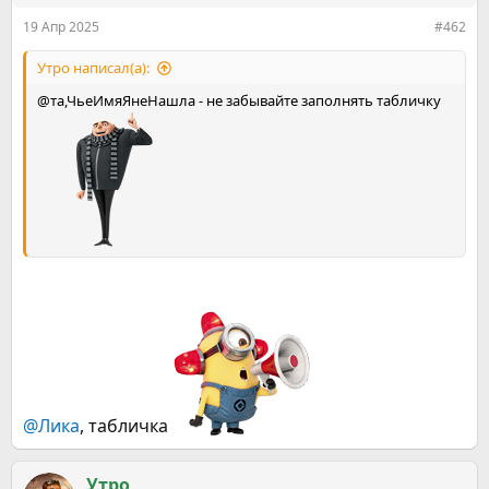
:
19 Апр 2025
#462
Утро написал(а):
@та,ЧьеИмяЯнеНашла - не забывайте заполнять табличку
@Ликa
, табличка
Утро