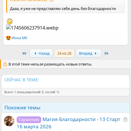
Дааа, я уже не представляю себе день без благодарности
Инна MK
Р
е
а
First
Last
Назад
24 из 28
Вперёд
к
ц
и
В этой теме нельзя размещать новые ответы.
и
:
СЕЙЧАС В ТЕМЕ:
Всего: 1 (пользователей: 0, гостей: 1)
Похожие темы
З
Магия Благодарности - 13 Старт
Гармония
а
16 марта 2026