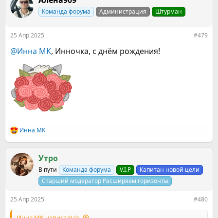
Алёна909
Команда форума
Администрация
Штурман
25 Апр 2025
#479
@Инна MK
, Инночка, с днём рождения!
Инна MK
Р
е
а
к
Утро
ц
В пути
Команда форума
V.I.P
Капитан новой цели
и
и
Старший модератор Расширяем горизонты
:
25 Апр 2025
#480
Инна MK написал(а):