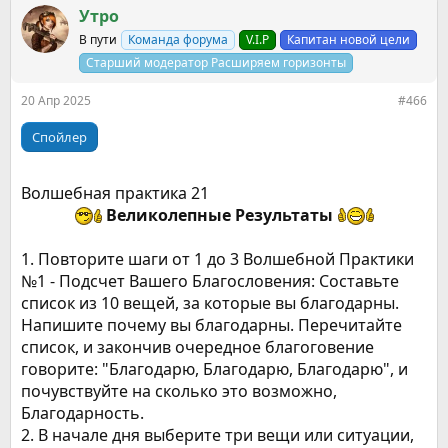
к
Утро
ц
В пути
Команда форума
V.I.P
Капитан новой цели
и
и
Старший модератор Расширяем горизонты
:
20 Апр 2025
#466
Спойлер
Волшебная практика 21
Великолепные Результаты
1. Повторите шаги от 1 до 3 Волшебной Практики
№1 - Подсчет Вашего Благословения: Составьте
список из 10 вещей, за которые вы благодарны.
Напишите почему вы благодарны. Перечитайте
список, и закончив очередное благоговение
говорите: "Благодарю, Благодарю, Благодарю", и
почувствуйте на сколько это возможно,
Благодарность.
2. В начале дня выберите три вещи или ситуации,