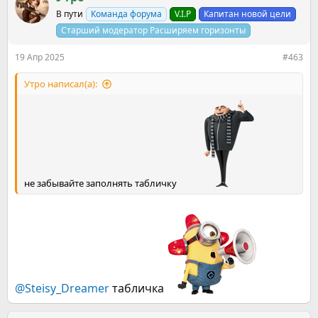
В пути
Команда форума
V.I.P
Капитан новой цели
Старший модератор Расширяем горизонты
19 Апр 2025
#463
Утро написал(а):
не забывайте заполнять табличку
@Steisy_Dreamer
табличка