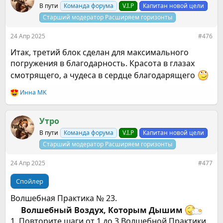
В пути
Команда форума
V.I.P
Капитан новой цели
Старший модератор Расширяем горизонты
24 Апр 2025
#476
Итак, третий блок сделан для максимального
погружения в благодарность. Красота в глазах
смотрящего, а чудеса в сердце благодарящего
Инна MK
Р
е
а
к
Утро
ц
В пути
Команда форума
V.I.P
Капитан новой цели
и
и
Старший модератор Расширяем горизонты
:
24 Апр 2025
#477
Спойлер
Волшебная Практика № 23.
Волшебный Воздух, Которым Дышим
1. Повторите шаги от 1 до 3 Волшебной Практики