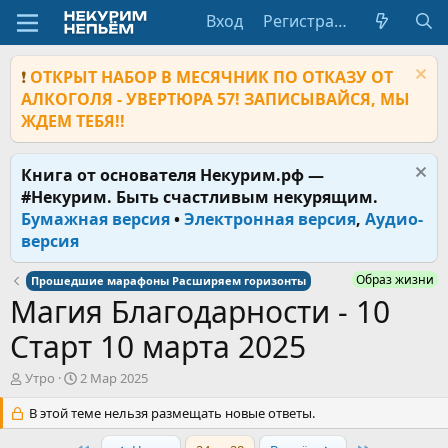
Вход
Регистрация
❗
ОТКРЫТ НАБОР В МЕСЯЧНИК ПО ОТКАЗУ ОТ
АЛКОГОЛЯ - УВЕРТЮРА 57! ЗАПИСЫВАЙСЯ, МЫ
ЖДЕМ ТЕБЯ!!
Книга от основателя Некурим.рф —
#Некурим. Быть счастливым некурящим.
Бумажная версия
•
Электронная версия
,
Аудио-
версия
Образ жизни
Прошедшие марафоны Расширяем горизонты
Магия Благодарности - 10
Старт 10 марта 2025
А
Д
Утро
2 Мар 2025
в
а
т
В этой теме нельзя размещать новые ответы.
т
о
а