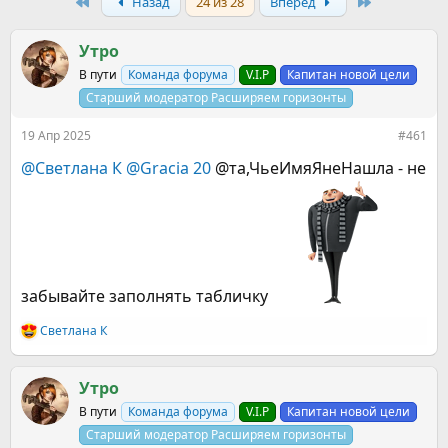
р
н
First
Last
Назад
24 из 28
Вперёд
т
а
е
ч
Утро
м
а
ы
л
В пути
Команда форума
V.I.P
Капитан новой цели
а
Старший модератор Расширяем горизонты
19 Апр 2025
#461
@Светлана К
@Gracia 20
@та,ЧьеИмяЯнеНашла - не
забывайте заполнять табличку
Светлана К
Р
е
а
к
Утро
ц
В пути
Команда форума
V.I.P
Капитан новой цели
и
и
Старший модератор Расширяем горизонты