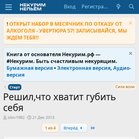
Вход
Регистрация
❗
ОТКРЫТ НАБОР В МЕСЯЧНИК ПО ОТКАЗУ ОТ
АЛКОГОЛЯ - УВЕРТЮРА 57! ЗАПИСЫВАЙСЯ, МЫ
ЖДЕМ ТЕБЯ!!
Книга от основателя Некурим.рф —
#Некурим. Быть счастливым некурящим.
Бумажная версия
•
Электронная версия
,
Аудио-
версия
Сила воли
Старт
Решил,что хватит губить
себя
А
Д
olov1982
21 Дек 2013
в
а
Last
1 из 4
Вперёд
т
т
о
а