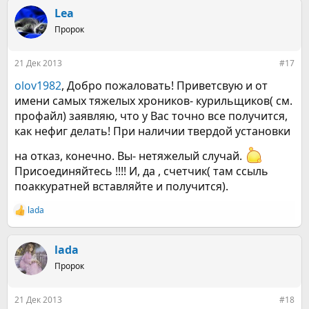
к
Lea
ц
Пророк
и
и
:
21 Дек 2013
#17
olov1982
, Добро пожаловать! Приветсвую и от
имени самых тяжелых хроников- курильщиков( см.
профайл) заявляю, что у Вас точно все получится,
как нефиг делать! При наличии твердой установки
на отказ, конечно. Вы- нетяжелый случай.
Присоединяйтесь !!!! И, да , счетчик( там ссыль
поаккуратней вставляйте и получится).
lada
Р
е
а
к
lada
ц
Пророк
и
и
:
21 Дек 2013
#18