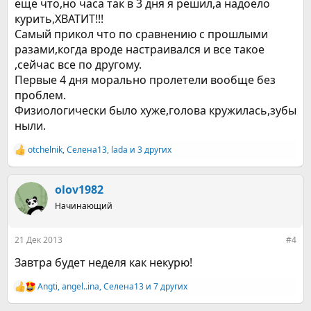
еще что,но часа так в 3 дня я решил,а надоело
курить,ХВАТИТ!!!
Самый прикол что по сравнению с прошлыми
разами,когда вроде настраивался и все такое
,сейчас все по другому.
Первые 4 дня морально пролетели вообще без
проблем.
Физиологически было хуже,голова кружилась,зубы
ныли.
otchelnik
,
Селена13
,
lada
и 3 других
Р
е
а
к
olov1982
ц
Начинающий
и
и
:
21 Дек 2013
#4
Завтра будет неделя как некурю!
Angti
,
angel..ina
,
Селена13
и 7 других
Р
е