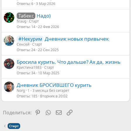
Ответы
6
3 Мар 2026
Надо)
Табекс
firaug
Старт
Ответы
14
22 Фев 2026
Дневник новых привычек
#Некурим
Сенсей
Старт
Ответы
24
22 Сен 2025
Бросила курить. Что дальше? Ах да, жизнь
Кристина1983
Старт
Ответы
34
10 Мар 2025
Дневник БРОСИВШЕГО курить
Norg
1 - 3 месяца без сигарет
Ответы
185
Вторник в 20:02
Pinterest
WhatsApp
Электронная почта
Ссылка
Поделиться:
Старт