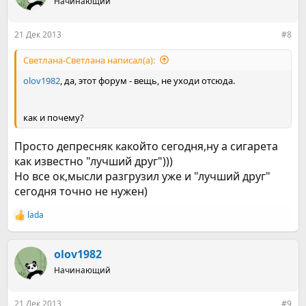
Начинающий
и
и
:
21 Дек 2013
#8
Светлана-Светлана написал(а):
olov1982
, да, этот форум - вещь, не уходи отсюда.
как и почему?
Просто депресняк какойто сегодня,ну а сигарета
как известно "лучший друг")))
Но все ок,мысли разгрузил уже и "лучший друг"
сегодня точно не нужен)
lada
Р
е
а
к
olov1982
ц
Начинающий
и
и
:
21 Дек 2013
#9