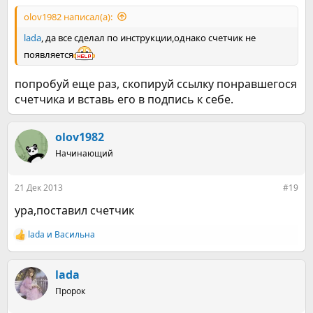
olov1982 написал(а):
lada
, да все сделал по инструкции,однако счетчик не
появляется
попробуй еще раз, скопируй ссылку понравшегося
счетчика и вставь его в подпись к себе.
olov1982
Начинающий
21 Дек 2013
#19
ура,поставил счетчик
lada
и
Васильна
Р
е
а
к
lada
ц
Пророк
и
и