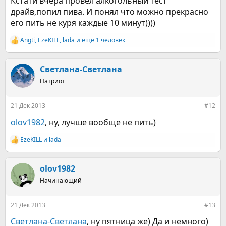
Кстати вчера провел алкогольный тест
драйв,попил пива. И понял что можно прекрасно
его пить не куря каждые 10 минут))))
Angti
,
EzeKILL
,
lada
и ещё 1 человек
Р
е
а
к
Светлана-Светлана
ц
Патриот
и
и
:
21 Дек 2013
#12
olov1982
, ну, лучше вообще не пить)
EzeKILL
и
lada
Р
е
а
к
olov1982
ц
Начинающий
и
и
:
21 Дек 2013
#13
Светлана-Светлана
, ну пятница же) Да и немного)