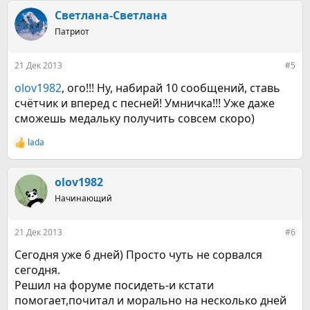
а
к
Светлана-Светлана
ц
Патриот
и
и
:
21 Дек 2013
#5
olov1982
, ого!!! Ну, набирай 10 сообщений, ставь
счётчик и вперед с песней! Умничка!!! Уже даже
сможешь медальку получить совсем скоро)
lada
Р
е
а
к
olov1982
ц
Начинающий
и
и
:
21 Дек 2013
#6
Сегодня уже 6 дней) Просто чуть не сорвался
сегодня.
Решил на форуме посидеть-и кстати
помогает,почитал и морально на несколько дней