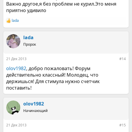
Важно другое,я без проблем не курил.Это меня
приятно удивило
lada
Р
е
а
к
lada
ц
Пророк
и
и
:
21 Дек 2013
#14
olov1982
, добро пожаловать! Форум
действительно классный! Молодец, что
держишься! Для стимула нужно счетчик
поставить!
olov1982
Начинающий
21 Дек 2013
#15