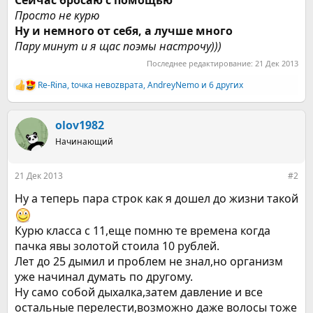
Сейчас бросаю с помощью
Просто не курю
Ну и немного от себя, а лучше много
Пару минут и я щас поэмы настрочу)))
Последнее редактирование:
21 Дек 2013
Re-Rina
,
toчка невozврата
,
AndreyNemo
и 6 других
Р
е
а
к
olov1982
ц
Начинающий
и
и
:
21 Дек 2013
#2
Ну а теперь пара строк как я дошел до жизни такой
Курю класса с 11,еще помню те времена когда
пачка явы золотой стоила 10 рублей.
Лет до 25 дымил и проблем не знал,но организм
уже начинал думать по другому.
Ну само собой дыхалка,затем давление и все
остальные перелести,возможно даже волосы тоже