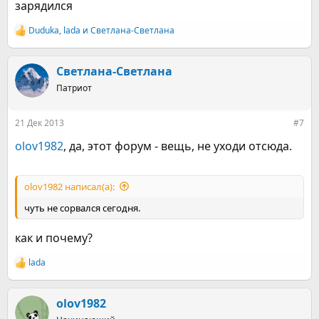
зарядился
Duduka
,
lada
и
Светлана-Светлана
Р
е
а
к
Светлана-Светлана
ц
Патриот
и
и
:
21 Дек 2013
#7
olov1982
, да, этот форум - вещь, не уходи отсюда.
olov1982 написал(а):
чуть не сорвался сегодня.
как и почему?
lada
Р
е
а
к
olov1982
ц