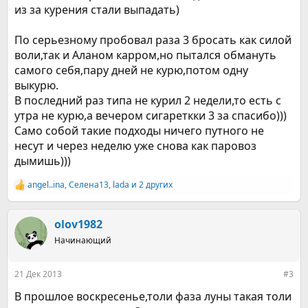
из за курения стали выпадать)
По серьезному пробовал раза 3 бросать как силой
воли,так и Аланом карром,но пытался обмануть
самого себя,пару дней не курю,потом одну
выкурю.
В последний раз типа не курил 2 недели,то есть с
утра не курю,а вечером сигареткки 3 за спасибо)))
Само собой такие подходы ничего путного не
несут и через неделю уже снова как паровоз
дымишь)))
angel..ina
,
Селена13
,
lada
и 2 других
Р
е
а
к
olov1982
ц
Начинающий
и
и
:
21 Дек 2013
#3
В прошлое воскресенье,толи фаза луны такая толи