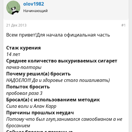
р
н
olov1982
т
а
е
Начинающий
ч
м
а
ы
л
21 Дек 2013
#1
а
Всем привет!Для начала официальная часть
Стаж курения
14
лет
Среднее количество выкуриваемых сигарет
пачка-полторы
Почему решил(а) бросить
НАДОЕЛО!!! Да и здоровье стало пошаливать)
Попыток бросить
пробовал раза 3
Бросал(а) с использованием методик
Сила воли и Алан Карр
Причины прошлых неудач
Потому что был глуп,занимался самообманом а не
бросанием