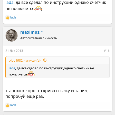
lada
, да все сделал по инструкции,однако счетчик
не появляется
lada
Р
е
а
к
maximuz™
ц
Авторитетная личность
и
и
:
21 Дек 2013
#16
olov1982 написал(а):
lada
, да все сделал по инструкции,однако счетчик не
появляется
ты похоже просто криво ссылку вставил,
попробуй ещё раз.
lada
Р
е
а