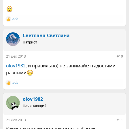
lada
Р
е
а
к
Светлана-Светлана
ц
Патриот
и
и
:
21 Дек 2013
#10
olov1982
, и правильно) не занимайся гадостями
разными
lada
Р
е
а
к
olov1982
ц
Начинающий
и
и
:
21 Дек 2013
#11