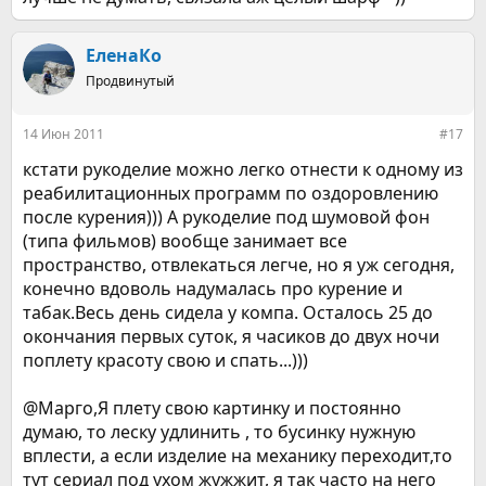
ЕленаКо
Продвинутый
14 Июн 2011
#17
кстати рукоделие можно легко отнести к одному из
реабилитационных программ по оздоровлению
после курения))) А рукоделие под шумовой фон
(типа фильмов) вообще занимает все
пространство, отвлекаться легче, но я уж сегодня,
конечно вдоволь надумалась про курение и
табак.Весь день сидела у компа. Осталось 25 до
окончания первых суток, я часиков до двух ночи
поплету красоту свою и спать...)))
@Марго,Я плету свою картинку и постоянно
думаю, то леску удлинить , то бусинку нужную
вплести, а если изделие на механику переходит,то
тут сериал под ухом жужжит, я так часто на него