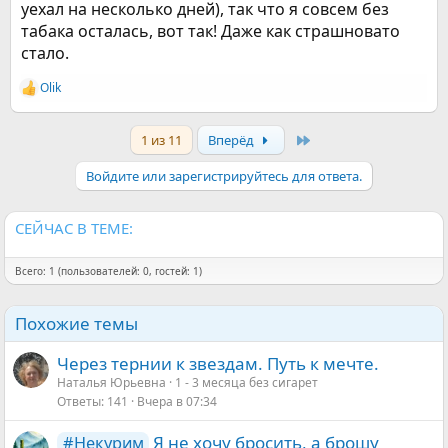
уехал на несколько дней), так что я совсем без
табака осталась, вот так! Даже как страшновато
стало.
Olik
Р
е
а
Last
1 из 11
Вперёд
к
ц
и
Войдите или зарегистрируйтесь для ответа.
и
:
СЕЙЧАС В ТЕМЕ:
Всего: 1 (пользователей: 0, гостей: 1)
Похожие темы
Через тернии к звездам. Путь к мечте.
Наталья Юрьевна
1 - 3 месяца без сигарет
Ответы
141
Вчера в 07:34
Я не хочу бросить, а брошу
#Некурим