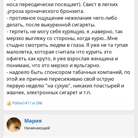
носа переодически посещает). Свист в легких
,угроза хронического бронхита.
- противное ощущение нежелания чего-либо
делать, после выкуренной сигареты.
- терпеть не могу себя курящую, я ,наверно, так
мерзко выгляжу со стороны, когда курю...Мне
стыдно смотреть людям в глаза. Я уже не та тупая
малолетка, которая считала что курить это
офигеть как круто, я уже взрослая женщина и
понимаю, что это мерзко и вульгарно.
- надоело быть спонсором табачных компаний, по
этой же причине пересиживаю свой острую
первую неделю "на сухую", никаких пластырей и
жвачек, электронных сигарет и т.п.
Polina1411
и
Olik
Р
е
а
к
Мария
ц
Начинающий
и
и