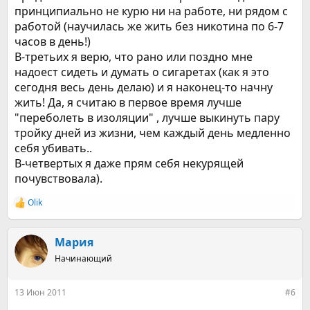
принципиально не курю ни на работе, ни рядом с
работой (научилась же жить без никотина по 6-7
часов в день!)
В-третьих я верю, что рано или поздно мне
надоест сидеть и думать о сигаретах (как я это
сегодня весь день делаю) и я наконец-то начну
жить! Да, я считаю в первое время лучше
"переболеть в изоляции" , лучше выкинуть пару
тройку дней из жизни, чем каждый день медленно
себя убивать..
В-четвертых я даже прям себя некурящей
почувствовала).
Olik
Р
е
а
к
Мария
ц
Начинающий
и
и
:
13 Июн 2011
#6