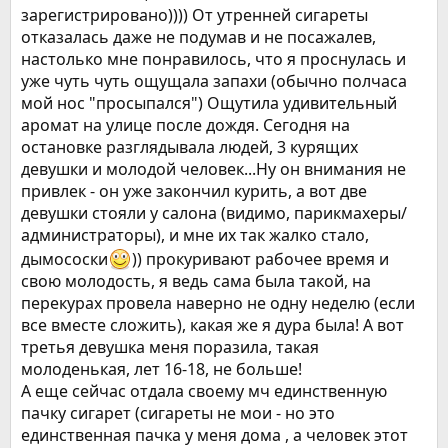
зарегистрировано)))) От утренней сигареты
отказалась даже не подумав и не посажалев,
настолько мне понравилось, что я проснулась и
уже чуть чуть ощущала запахи (обычно полчаса
мой нос "просыпался") Ощутила удивительный
аромат на улице после дождя. Сегодня на
остановке разглядывала людей, 3 курящих
девушки и молодой человек...Ну он внимания не
привлек - он уже закончил курить, а вот две
девушки стояли у салона (видимо, парикмахеры/
администраторы), и мне их так жалко стало,
дымососки
)) прокуривают рабочее время и
свою молодость, я ведь сама была такой, на
перекурах провела наверно не одну неделю (если
все вместе сложить), какая же я дура была! А вот
третья девушка меня поразила, такая
молоденькая, лет 16-18, не больше!
А еще сейчас отдала своему мч единственную
пачку сигарет (сигареты не мои - но это
единственная пачка у меня дома , а человек этот