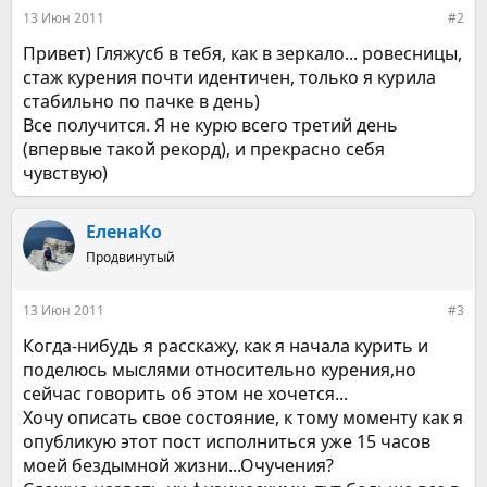
:
13 Июн 2011
#2
Привет) Гляжусб в тебя, как в зеркало... ровесницы,
стаж курения почти идентичен, только я курила
стабильно по пачке в день)
Все получится. Я не курю всего третий день
(впервые такой рекорд), и прекрасно себя
чувствую)
ЕленаКо
Продвинутый
13 Июн 2011
#3
Когда-нибудь я расскажу, как я начала курить и
поделюсь мыслями относительно курения,но
сейчас говорить об этом не хочется...
Хочу описать свое состояние, к тому моменту как я
опубликую этот пост исполниться уже 15 часов
моей бездымной жизни...Очучения?