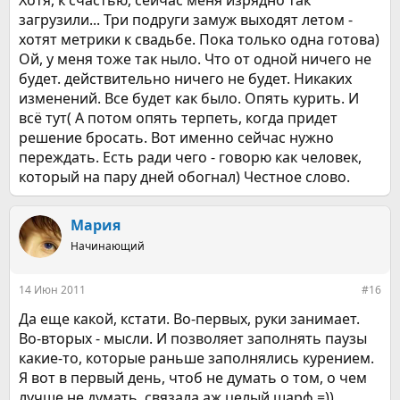
Хотя, к счастью, сейчас меня изрядно так
загрузили... Три подруги замуж выходят летом -
хотят метрики к свадьбе. Пока только одна готова)
Ой, у меня тоже так ныло. Что от одной ничего не
будет. действительно ничего не будет. Никаких
изменений. Все будет как было. Опять курить. И
всё тут( А потом опять терпеть, когда придет
решение бросать. Вот именно сейчас нужно
переждать. Есть ради чего - говорю как человек,
который на пару дней обогнал) Честное слово.
Мария
Начинающий
14 Июн 2011
#16
Да еще какой, кстати. Во-первых, руки занимает.
Во-вторых - мысли. И позволяет заполнять паузы
какие-то, которые раньше заполнялись курением.
Я вот в первый день, чтоб не думать о том, о чем
лучше не думать, связала аж целый шарф =))