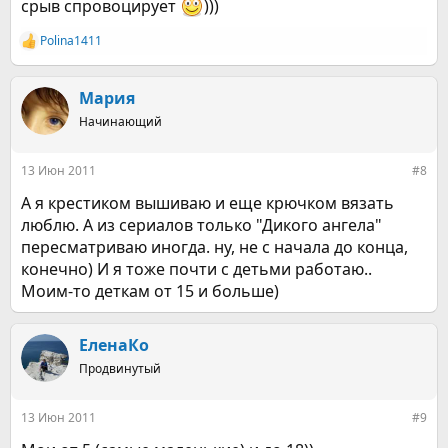
срыв спровоцирует
)))
Polina1411
Р
е
а
к
Мария
ц
Начинающий
и
и
:
13 Июн 2011
#8
А я крестиком вышиваю и еще крючком вязать
люблю. А из сериалов только "Дикого ангела"
пересматриваю иногда. ну, не с начала до конца,
конечно) И я тоже почти с детьми работаю..
Моим-то деткам от 15 и больше)
ЕленаКо
Продвинутый
13 Июн 2011
#9