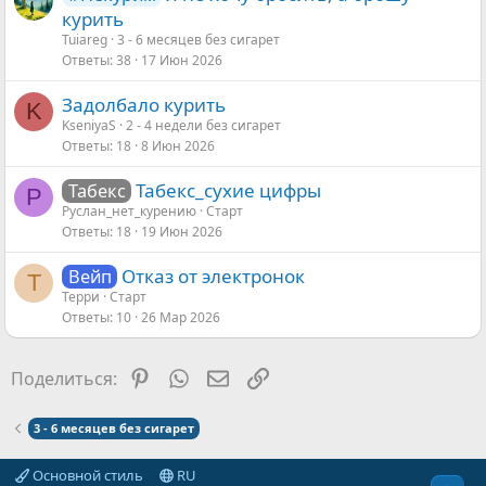
курить
Tuiareg
3 - 6 месяцев без сигарет
Ответы
38
17 Июн 2026
Задолбало курить
K
KseniyaS
2 - 4 недели без сигарет
Ответы
18
8 Июн 2026
Табекс_сухие цифры
Табекс
Р
Руслан_нет_курению
Старт
Ответы
18
19 Июн 2026
Отказ от электронок
Вейп
Т
Терри
Старт
Ответы
10
26 Мар 2026
Pinterest
WhatsApp
Электронная почта
Ссылка
Поделиться:
3 - 6 месяцев без сигарет
Основной стиль
RU