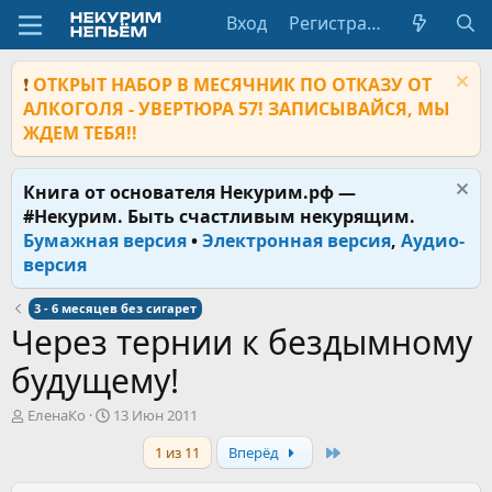
Вход
Регистрация
❗
ОТКРЫТ НАБОР В МЕСЯЧНИК ПО ОТКАЗУ ОТ
АЛКОГОЛЯ - УВЕРТЮРА 57! ЗАПИСЫВАЙСЯ, МЫ
ЖДЕМ ТЕБЯ!!
Книга от основателя Некурим.рф —
#Некурим. Быть счастливым некурящим.
Бумажная версия
•
Электронная версия
,
Аудио-
версия
3 - 6 месяцев без сигарет
Через тернии к бездымному
будущему!
А
Д
ЕленаКо
13 Июн 2011
в
а
Last
1 из 11
Вперёд
т
т
о
а