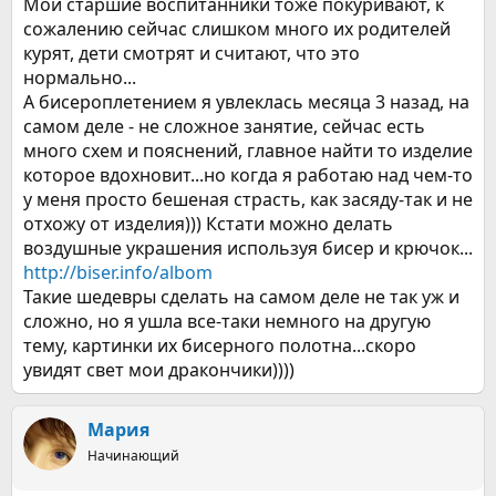
Мои старшие воспитанники тоже покуривают, к
сожалению сейчас слишком много их родителей
курят, дети смотрят и считают, что это
нормально...
А бисероплетением я увлеклась месяца 3 назад, на
самом деле - не сложное занятие, сейчас есть
много схем и пояснений, главное найти то изделие
которое вдохновит...но когда я работаю над чем-то
у меня просто бешеная страсть, как засяду-так и не
отхожу от изделия))) Кстати можно делать
воздушные украшения используя бисер и крючок...
http://biser.info/albom
Такие шедевры сделать на самом деле не так уж и
сложно, но я ушла все-таки немного на другую
тему, картинки их бисерного полотна...скоро
увидят свет мои дракончики))))
Мария
Начинающий