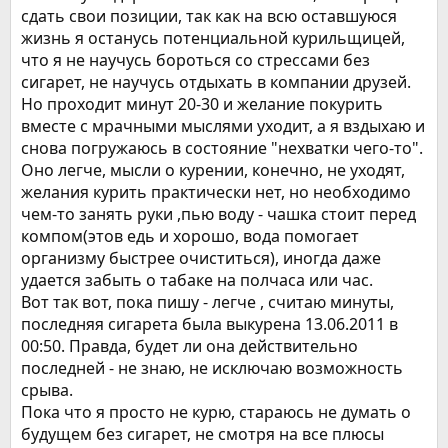
сдать свои позиции, так как на всю оставшуюся
жизнь я останусь потенциальной курильщицей,
что я не научусь бороться со стрессами без
сигарет, не научусь отдыхать в компании друзей.
Но проходит минут 20-30 и желание покурить
вместе с мрачными мыслями уходит, а я вздыхаю и
снова погружаюсь в состояние "нехватки чего-то".
Оно легче, мысли о курении, конечно, не уходят,
желания курить практически нет, но необходимо
чем-то занять руки ,пью воду - чашка стоит перед
компом(этов едь и хорошо, вода помогает
организму быстрее очиститься), иногда даже
удается забыть о табаке на полчаса или час.
Вот так вот, пока пишу - легче , считаю минуты,
последняя сигарета была выкурена 13.06.2011 в
00:50. Правда, будет ли она действительно
последней - не знаю, не исключаю возможность
срыва.
Пока что я просто не курю, стараюсь не думать о
будущем без сигарет, не смотря на все плюсы