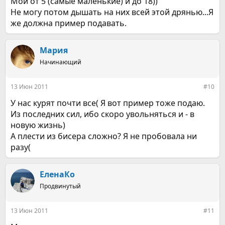
Мои от 5 (самые маленькие) и до 18))
Не могу потом дышать на них всей этой дрянью...Я
же должна пример подавать.
Мария
Начинающий
13 Июн 2011
#10
У нас курят почти все( Я вот пример тоже подаю.
Из последних сил, ибо скоро увольняться и - в
новую жизнь)
А плести из бисера сложно? Я не пробовала ни
разу(
ЕленаКо
Продвинутый
13 Июн 2011
#11