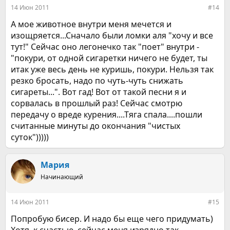
14 Июн 2011
#14
А мое животное внутри меня мечется и
изощряется...Сначало были ломки аля "хочу и все
тут!" Сейчас оно легонечко так "поет" внутри -
"покури, от одной сигаретки ничего не будет, ты
итак уже весь день не куришь, покури. Нельзя так
резко бросать, надо по чуть-чуть снижать
сигареты...". Вот гад! Вот от такой песни я и
сорвалась в прошлый раз! Сейчас смотрю
передачу о вреде курения....Тяга спала....пошли
считанные минуты до окончания "чистых
суток")))))
Мария
Начинающий
14 Июн 2011
#15
Попробую бисер. И надо бы еще чего придумать)