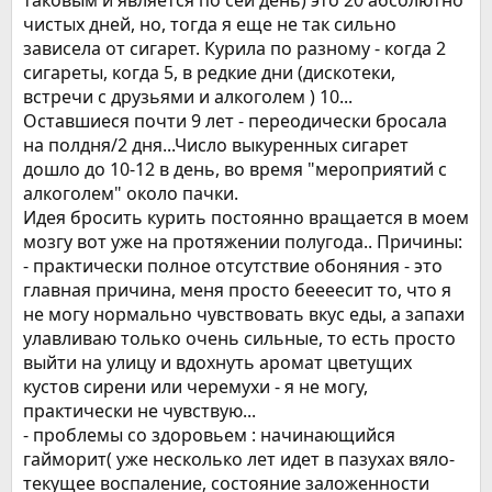
таковым и является по сей день) это 20 абсолютно
чистых дней, но, тогда я еще не так сильно
зависела от сигарет. Курила по разному - когда 2
сигареты, когда 5, в редкие дни (дискотеки,
встречи с друзьями и алкоголем ) 10...
Оставшиеся почти 9 лет - переодически бросала
на полдня/2 дня...Число выкуренных сигарет
дошло до 10-12 в день, во время "мероприятий с
алкоголем" около пачки.
Идея бросить курить постоянно вращается в моем
мозгу вот уже на протяжении полугода.. Причины:
- практически полное отсутствие обоняния - это
главная причина, меня просто беееесит то, что я
не могу нормально чувствовать вкус еды, а запахи
улавливаю только очень сильные, то есть просто
выйти на улицу и вдохнуть аромат цветущих
кустов сирени или черемухи - я не могу,
практически не чувствую...
- проблемы со здоровьем : начинающийся
гайморит( уже несколько лет идет в пазухах вяло-
текущее воспаление, состояние заложенности