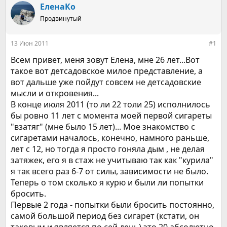
р
н
ЕленаКо
т
а
е
Продвинутый
ч
м
а
ы
л
13 Июн 2011
#1
а
Всем привет, меня зовут Елена, мне 26 лет...Вот
такое вот детсадовское милое представление, а
вот дальше уже пойдут совсем не детсадовские
мысли и откровения...
В конце июля 2011 (то ли 22 толи 25) исполнилось
бы ровно 11 лет с момента моей первой сигареты
"взатяг" (мне было 15 лет)... Мое знакомство с
сигаретами началось, конечно, намного раньше,
лет с 12, но тогда я просто гоняла дым , не делая
затяжек, его я в стаж не учитываю так как "курила"
я так всего раз 6-7 от силы, зависимости не было.
Теперь о том сколько я курю и были ли попытки
бросить.
Первые 2 года - попытки были бросить постоянно,
самой большой период без сигарет (кстати, он