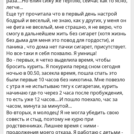
раза....Но блин сижу же терплю, сейчас как то ясно,
легче...
Еще тут прочитала что в первый день настрой
бодрый и веселый, не знаю, как у других, у меня он
не фига не веселый, мне страшно, я не верю, что
смогу в дальнейшем жить без сигарет (хотя жизнь
без дыма для меня это повод для гордости), и
паника , что дома нет пачки сигарет, присутствует.
Но все-таки я себя похвалю. Я умница!
Во - первых, я четко выделила время, чтобы
бросить курить. Я покурила перед сном сегодня
ночью в 00.50, засекла время, пошла спать это
были первые 10 часов без никотина. Мне повезло
с утра я не испытываю тягу к сигаретам, курить
начинаю где-то через 2 часа после пробуждения,
то есть уже 12 часов....И пошло поехало, час за
часом, минута за минутой...
Во-вторых, я молодец! Я не могла убедить свою
совесть и стыд, поэтому не курю при
родственниках. Лишнее время с ними -
продолжения моего отказа. Я работаю с детьми -