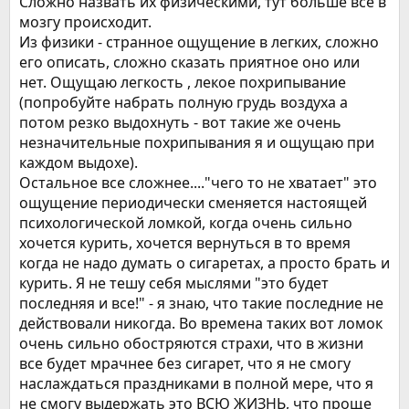
Сложно назвать их физическими, тут больше все в
мозгу происходит.
Из физики - странное ощущение в легких, сложно
его описать, сложно сказать приятное оно или
нет. Ощущаю легкость , лекое похрипывание
(попробуйте набрать полную грудь воздуха а
потом резко выдохнуть - вот такие же очень
незначительные похрипывания я и ощущаю при
каждом выдохе).
Остальное все сложнее...."чего то не хватает" это
ощущение периодически сменяется настоящей
психологической ломкой, когда очень сильно
хочется курить, хочется вернуться в то время
когда не надо думать о сигаретах, а просто брать и
курить. Я не тешу себя мыслями "это будет
последняя и все!" - я знаю, что такие последние не
действовали никогда. Во времена таких вот ломок
очень сильно обостряются страхи, что в жизни
все будет мрачнее без сигарет, что я не смогу
наслаждаться праздниками в полной мере, что я
не смогу выдержать это ВСЮ ЖИЗНЬ, что проще