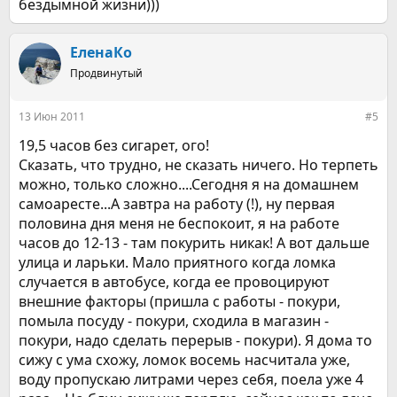
бездымной жизни)))
ЕленаКо
Продвинутый
13 Июн 2011
#5
19,5 часов без сигарет, ого!
Сказать, что трудно, не сказать ничего. Но терпеть
можно, только сложно....Сегодня я на домашнем
самоаресте...А завтра на работу (!), ну первая
половина дня меня не беспокоит, я на работе
часов до 12-13 - там покурить никак! А вот дальше
улица и ларьки. Мало приятного когда ломка
случается в автобусе, когда ее провоцируют
внешние факторы (пришла с работы - покури,
помыла посуду - покури, сходила в магазин -
покури, надо сделать перерыв - покури). Я дома то
сижу с ума схожу, ломок восемь насчитала уже,
воду пропускаю литрами через себя, поела уже 4