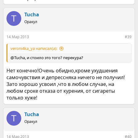
Tucha
T
Оракул
14 Мар 2013
#39
veroni4ka_ya написал(а):
@Tucha, и стоило это того? перекура?
Нет конечно!Очень обидно,кроме ухудшения
самочувствия и депрессняка ничего не получил!
Зато хорошо усвоил ,что в любом случае, на
любом сроке отказа от курения, от сигареты
только хуже!
Tucha
T
Оракул
14 Мар 2013
#40