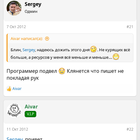
р
н
Sergey
т
а
е
Одмин
ч
м
а
ы
л
7 Окт 2012
#21
а
Aivar написал(а):
Блин,
Sergey
, надеюсь дожить этого дня
. Не курящих всё
больше, а ресурсов у меня всё меньше и меньше....
Программер подвел
Клянется что пишет не
покладая рук
Aivar
Р
е
а
к
Aivar
ц
V.I.P
и
и
:
11 Окт 2012
#22
Sergey
, привет.