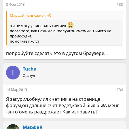
8 Фев 2013
#33
МарфаЯ написал(а):
а я не могу установить счетчик
после того, как нажимаю "получить счетчик" ничего не
происходит.
помогите пжлст
попробуйте сделать это в другом браузере...
Tucha
T
Оракул
14 Мар 2013
#34
Я закурил,обнулил счетчик,а на странице
форум,он дальше счет ведет,какой был бы!А меня
-энто очень раздрожает!Как исправить?
МарфаЯ