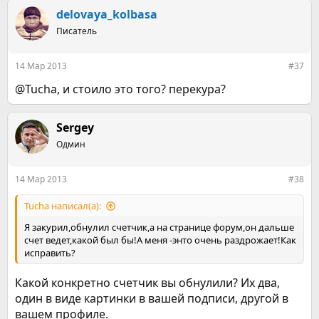
delovaya_kolbasa
Писатель
14 Мар 2013
#37
@Tucha, и стоило это того? перекура?
Sergey
Одмин
14 Мар 2013
#38
Tucha написал(а):
Я закурил,обнулил счетчик,а на странице форум,он дальше
счет ведет,какой был бы!А меня -энто очень раздрожает!Как
исправить?
Какой конкретно счетчик вы обнулили? Их два,
один в виде картинки в вашей подписи, другой в
вашем профиле.