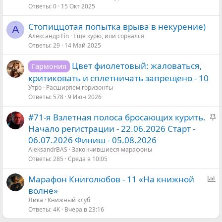
Ответы
0
15 Окт 2025
р
р
ы
е
Стопиццотая попытка врыва в некурение)
А
т
п
Александр Fin
Еще курю, или сорвался
а
л
Ответы
29
14 Май 2025
е
н
Цвет фиолетовый: жаловаться,
Гармония
о
критиковать и сплетничать запрещено - 10
Утро
Расширяем горизонты
Ответы
578
9 Июн 2026
З
#71-я Взлетная полоса бросающих курить.
а
Начало регистрации - 22.06.2026 Старт -
к
06.07.2026 Финиш - 05.08.2026
р
AleksandrBАS
Закончившиеся марафоны
е
Ответы
285
Среда в 10:05
п
О
Марафон Книголюбов - 11 «На книжной
л
п
волне»
е
р
Ликa
Книжный клуб
н
Ответы
4K
Вчера в 23:16
о
о