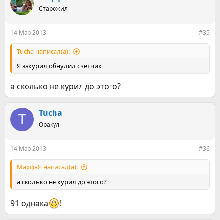
Старожил
14 Мар 2013
#35
Tucha написал(а):
Я закурил,обнулил счетчик
а сколько не курил до этого?
Tucha
T
Оракул
14 Мар 2013
#36
МарфаЯ написал(а):
а сколько не курил до этого?
91 однака
!