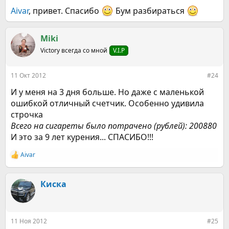
Aivar
, привет. Спасибо
Бум разбираться
Miki
Victory всегда со мной
V.I.P
11 Окт 2012
#24
И у меня на 3 дня больше. Но даже с маленькой
ошибкой отличный счетчик. Особенно удивила
строчка
Всего на сигареты было потрачено (рублей): 200880
И это за 9 лет курения... СПАСИБО!!!
Aivar
Р
е
а
к
Киска
ц
и
и
:
11 Ноя 2012
#25