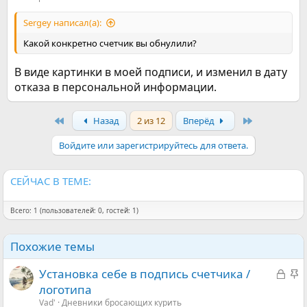
Sergey написал(а):
Какой конкретно счетчик вы обнулили?
В виде картинки в моей подписи, и изменил в дату
отказа в персональной информации.
First
Last
Назад
2 из 12
Вперёд
Войдите или зарегистрируйтесь для ответа.
СЕЙЧАС В ТЕМЕ:
Всего: 1 (пользователей: 0, гостей: 1)
Похожие темы
З
З
Установка себе в подпись счетчика /
а
а
логотипа
к
к
Vad'
Дневники бросающих курить