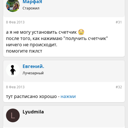
к
МарфаЯ
ц
Старожил
и
и
:
8 Фев 2013
#31
а я не могу установить счетчик
после того, как нажимаю "получить счетчик"
ничего не происходит.
помогите пжлст
Евгений.
Лучезарный
8 Фев 2013
#32
тут расписано хорошо -
нажми
Lyudmila
L