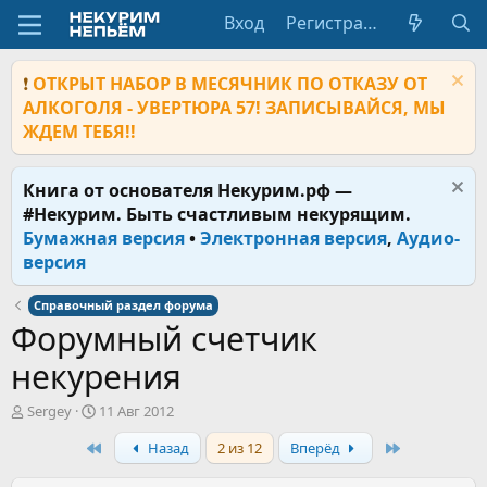
Вход
Регистрация
❗
ОТКРЫТ НАБОР В МЕСЯЧНИК ПО ОТКАЗУ ОТ
АЛКОГОЛЯ - УВЕРТЮРА 57! ЗАПИСЫВАЙСЯ, МЫ
ЖДЕМ ТЕБЯ!!
Книга от основателя Некурим.рф —
#Некурим. Быть счастливым некурящим.
Бумажная версия
•
Электронная версия
,
Аудио-
версия
Справочный раздел форума
Форумный счетчик
некурения
А
Д
Sergey
11 Авг 2012
в
а
First
Last
Назад
2 из 12
Вперёд
т
т
о
а