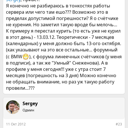
Я конечно не разбираюсь в тонкостях работы
сервера или чего там ешо??? Возможно это в
пределах допустимой погрешности? Я о счётчике
не курения. Но заметил такую вроде бы мелочь...
К примеру я перестал курить (то есть уже не курил
в этот день) - 13.03.12. Теоретически - 7 месяцев
(календарных) у меня должно быть 13-ого октября.
(как указывают на это все остальные... форумный
(с BMW
), с форума линеечных счётчиков (у меня
в подписи), а так же "Умный" Снеженова). А в
профиле у меня сегодня!!! уже с утра стоит 7
месяцев (погрешность на 3 дня) Можно конечно
не обращать внимание, но раз уж такую работу
провели...???
Sergey
Одмин
11 Окт 2012
#23