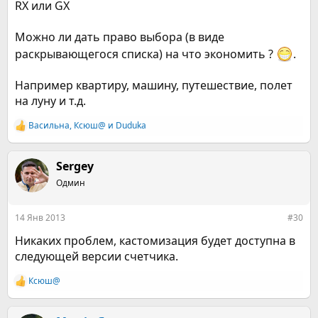
RX или GX
Можно ли дать право выбора (в виде
раскрывающегося списка) на что экономить ?
.
Например квартиру, машину, путешествие, полет
на луну и т.д.
Васильна
,
Ксюш@
и
Duduka
Р
е
а
к
Sergey
ц
Одмин
и
и
:
14 Янв 2013
#30
Никаких проблем, кастомизация будет доступна в
следующей версии счетчика.
Ксюш@
Р
е
а