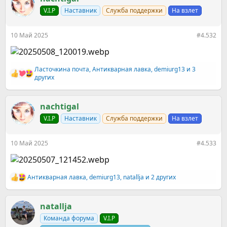
ц
и
V.I.P
Наставник
Служба поддержки
На взлет
и
:
10 Май 2025
#4.532
Ласточкина почта
,
Антикварная лавка
,
demiurg13
и 3
Р
других
е
а
к
nachtigal
ц
и
V.I.P
Наставник
Служба поддержки
На взлет
и
:
10 Май 2025
#4.533
Антикварная лавка
,
demiurg13
,
natallja
и 2 других
Р
е
а
к
natallja
ц
Команда форума
V.I.P
и