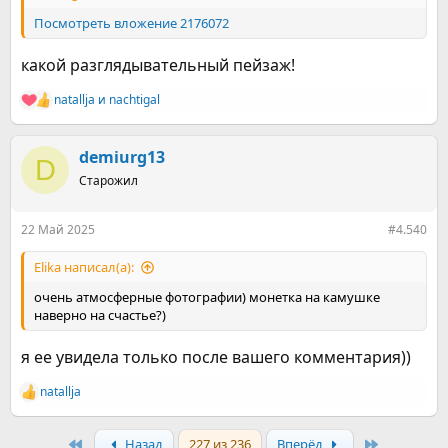
Посмотреть вложение 2176072
какой разглядывательный пейзаж!
natallja
и
nachtigal
Р
е
а
к
demiurg13
D
ц
Старожил
и
и
:
22 Май 2025
#4.540
Elika написал(а):
очень атмосферные фотографии) монетка на камушке
наверно на счастье?)
я ее увидела только после вашего комментария))
natallja
Р
е
а
First
Last
Назад
227 из 236
Вперёд
к