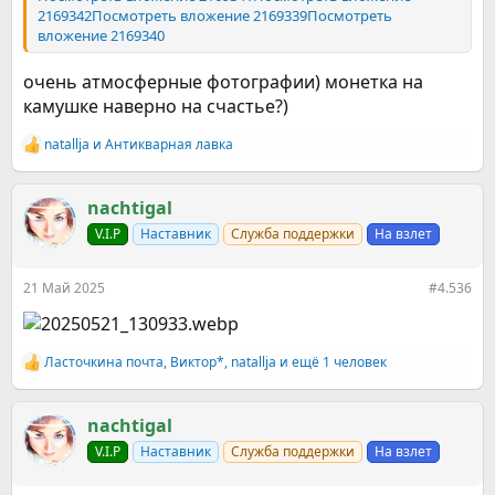
2169342
Посмотреть вложение 2169339
Посмотреть
вложение 2169340
очень атмосферные фотографии) монетка на
камушке наверно на счастье?)
natallja
и
Антикварная лавка
Р
е
а
к
nachtigal
ц
V.I.P
Наставник
Служба поддержки
На взлет
и
и
:
21 Май 2025
#4.536
Ласточкина почта
,
Виктор*
,
natallja
и ещё 1 человек
Р
е
а
к
nachtigal
ц
V.I.P
Наставник
Служба поддержки
На взлет
и
и
: