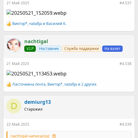
21 Май 2025
#4.537
Виктор*
,
natallja
и
Василий К.
Р
е
а
к
nachtigal
ц
V.I.P
Наставник
Служба поддержки
На взлет
и
и
:
21 Май 2025
#4.538
Ласточкина почта
,
Виктор*
,
natallja
и 2 других
Р
е
а
к
demiurg13
D
ц
Старожил
и
и
:
22 Май 2025
#4.539
nachtigal написал(а):