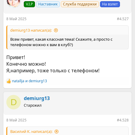
ц
V.I.P
Наставник
Служба поддержки
На взлет
и
и
:
8 Май 2025
#4.527
demiurg13 написал(а):
Всем привет, какая классная тема! Скажите, а просто с
телефоном можно к вам в клуб?)
Привет!
Конечно можно!
Я,например, тоже только с телефоном!
natallja
и
demiurg13
Р
е
а
к
demiurg13
D
ц
Старожил
и
и
:
8 Май 2025
#4.528
Василий К. написал(а):