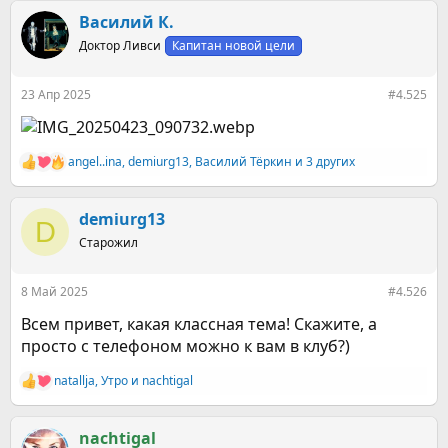
а
к
Василий К.
ц
Доктор Ливси
Капитан новой цели
и
и
:
23 Апр 2025
#4.525
angel..ina
,
demiurg13
,
Василий Тёркин
и 3 других
Р
е
а
к
demiurg13
D
ц
Старожил
и
и
:
8 Май 2025
#4.526
Всем привет, какая классная тема! Скажите, а
просто с телефоном можно к вам в клуб?)
natallja
,
Утро
и
nachtigal
Р
е
а
к
nachtigal