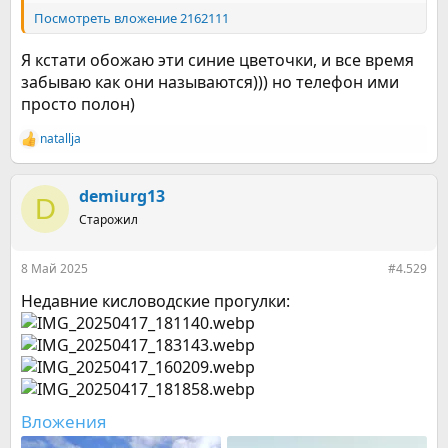
Посмотреть вложение 2162111
Я кстати обожаю эти синие цветочки, и все время
забываю как они называются))) но телефон ими
просто полон)
natallja
Р
е
а
к
demiurg13
D
ц
Старожил
и
и
:
8 Май 2025
#4.529
Недавние кисловодские прогулки:
Вложения