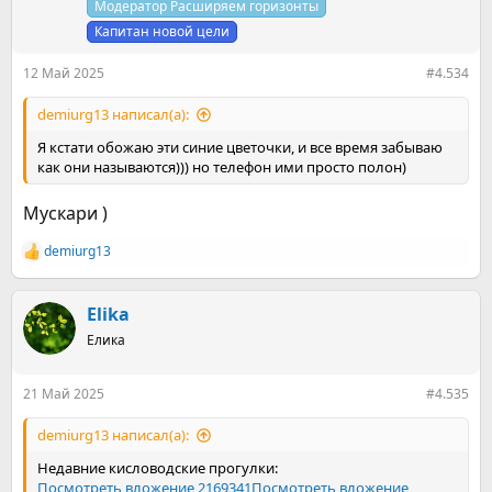
и
Модератор Расширяем горизонты
:
Капитан новой цели
12 Май 2025
#4.534
demiurg13 написал(а):
Я кстати обожаю эти синие цветочки, и все время забываю
как они называются))) но телефон ими просто полон)
Мускари )
demiurg13
Р
е
а
к
Elika
ц
Елика
и
и
:
21 Май 2025
#4.535
demiurg13 написал(а):
Недавние кисловодские прогулки:
Посмотреть вложение 2169341
Посмотреть вложение