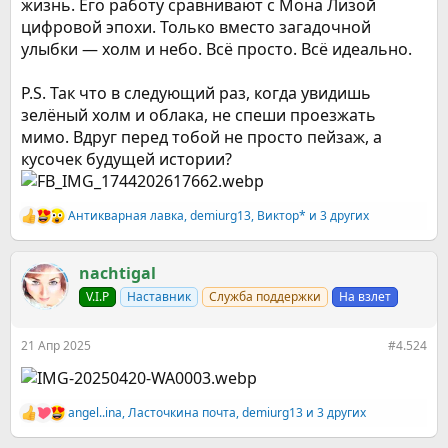
жизнь. Его работу сравнивают с Мона Лизой
цифровой эпохи. Только вместо загадочной
улыбки — холм и небо. Всё просто. Всё идеально.
P.S. Так что в следующий раз, когда увидишь
зелёный холм и облака, не спеши проезжать
мимо. Вдруг перед тобой не просто пейзаж, а
кусочек будущей истории?
Антикварная лавка
,
demiurg13
,
Виктор*
и 3 других
Р
е
а
к
nachtigal
ц
V.I.P
Наставник
Служба поддержки
На взлет
и
и
:
21 Апр 2025
#4.524
angel..ina
,
Ласточкина почта
,
demiurg13
и 3 других
Р
е