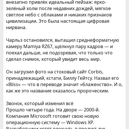
внезапно привлёк идеальный пейзаж: ярко-
зелёный холм после недавних дождей, мягкое
светлое небо с облаками и никаких признаков
цивилизации. Это была настоящая цифровая
нирвана.
Чарльз остановился, вытащил среднеформатную
камеру Mamiya RZ67, щёлкнул пару кадров — и
поехал дальше, не подозревая, что только что
сделал снимок, который увидит весь мир.
Он загрузил фото на стоковый сайт Corbis,
принадлежащий, кстати, Биллу Гейтсу. Назвал его
«Bliss» — что в переводе значит «блаженство». И о,
как же это название оказалось пророческим.
Звонок, который изменил всё
Прошло четыре года. На дворе — 2000-й.
Компания Microsoft готовит свою новую
операционную систему — Windows XP.
Разработчики хотят вдохнуть в продукт дух