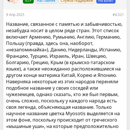
е
V.I.P
ч
Наставник
Служба поддержки
На взлет
м
а
ы
л
9 Апр 2025
#4.521
а
Название, связанное с памятью и забывчивостью,
незабудка носит в целом ряде стран. Этот список
включает Армению, Румынию, Англию, Германию,
Польшу (правда, здесь она, наоборот,
«незапоминайка»), Данию, Нидерланды, Испанию,
Францию, Турцию, Израиль, Иран, Швецию,
Болгарию, Грецию, Крым (в крымско-татарском
языке), а также неожиданно расположившиеся на
другом конце материка Китай, Корею и Японию.
Наверняка некоторые из этих народов переняли
подобное название у своих соседей или
чужеземцев, однако сказать, кто же был первым,
очень сложно, поскольку у каждого народа есть
своя легенда, объясняющая название. Только
научное название цветка Myosotis выделяется на
этом фоне, поскольку происходит от греческого
«мышиные уши», на которые предположительно