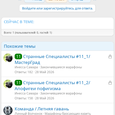
ц
и
Войдите или зарегистрируйтесь для ответа.
и
:
СЕЙЧАС В ТЕМЕ:
Всего: 1 (пользователей: 0, гостей: 1)
Похожие темы
З
Странные Специалисты #11_1/
11
а
МастерГрад
к
Инесса Самара
Закончившиеся марафоны
Ответы
182
28 Май 2026
р
ы
З
Странные Специалисты #11_2/
11
т
а
Апофигеи пофигизма
а
к
Инесса Самара
Закончившиеся марафоны
Ответы
158
28 Май 2026
р
ы
Команда / Летняя гавань
т
Лунный Волчонок
Марафоны бросающих курить