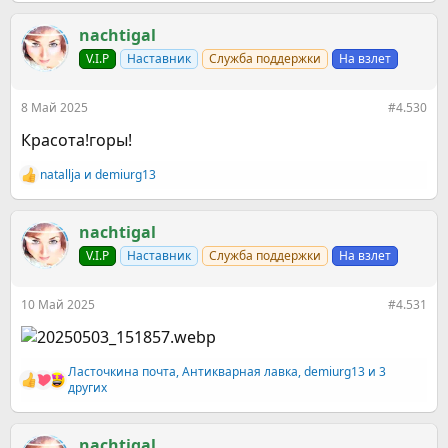
е
а
к
nachtigal
ц
V.I.P
Наставник
Служба поддержки
На взлет
и
и
:
8 Май 2025
#4.530
Красота!горы!
natallja
и
demiurg13
Р
е
а
к
nachtigal
ц
V.I.P
Наставник
Служба поддержки
На взлет
и
и
:
10 Май 2025
#4.531
Ласточкина почта
,
Антикварная лавка
,
demiurg13
и 3
Р
других
е
а
к
nachtigal