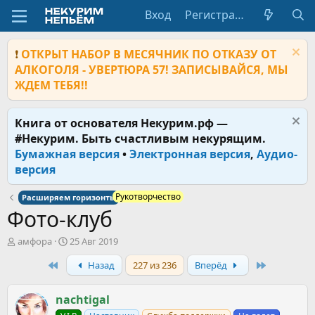
Вход
Регистрация
❗
ОТКРЫТ НАБОР В МЕСЯЧНИК ПО ОТКАЗУ ОТ
АЛКОГОЛЯ - УВЕРТЮРА 57! ЗАПИСЫВАЙСЯ, МЫ
ЖДЕМ ТЕБЯ!!
Книга от основателя Некурим.рф —
#Некурим. Быть счастливым некурящим.
Бумажная версия
•
Электронная версия
,
Аудио-
версия
Рукотворчество
Расширяем горизонты
Фото-клуб
А
Д
амфора
25 Авг 2019
в
а
First
Last
Назад
227 из 236
Вперёд
т
т
о
а
р
н
nachtigal
т
а