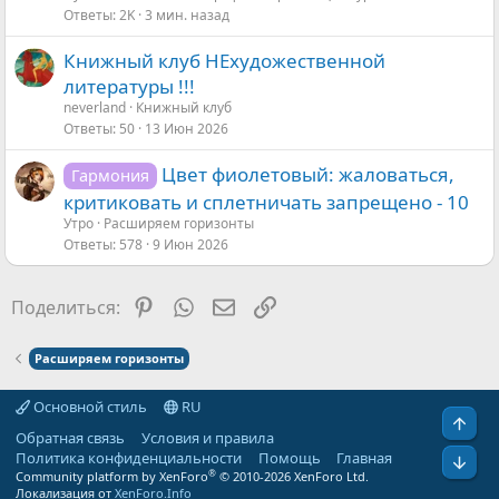
а
Ответы
2K
3 мин. назад
Книжный клуб НЕхудожественной
литературы !!!
neverland
Книжный клуб
Ответы
50
13 Июн 2026
Цвет фиолетовый: жаловаться,
Гармония
критиковать и сплетничать запрещено - 10
Утро
Расширяем горизонты
Ответы
578
9 Июн 2026
Pinterest
WhatsApp
Электронная почта
Ссылка
Поделиться:
Расширяем горизонты
Основной стиль
RU
Свер
Обратная связь
Условия и правила
Политика конфиденциальности
Помощь
Главная
Сниз
®
Community platform by XenForo
© 2010-2026 XenForo Ltd.
Локализация от
XenForo.Info