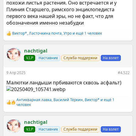
похожи листья растения. Оно встречается и у
Плиния Старшего, римского энциклопедиста
первого века нашей эры, но не факт, что для
обозначения именно незабудки
Виктор*
,
Ласточкина почта
,
Утро
и ещё 1 человек
Р
е
а
к
nachtigal
ц
V.I.P
Наставник
Служба поддержки
На взлет
и
и
:
9 Апр 2025
#4.522
Малютки ландыши прбиваются сквозь асфальт)
Антикварная лавка
,
Василий Тёркин
,
Виктор*
и ещё 1
Р
человек
е
а
к
nachtigal
ц
и
V.I.P
Наставник
Служба поддержки
На взлет
и