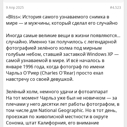
:
9 Апр 2025
#4.523
«Bliss»: История самого узнаваемого снимка в
мире — и мужчины, который сделал его случайно
Иногда самые великие вещи в жизни появляются…
случайно. Именно так получилось с легендарной
фотографией зелёного холма под мирным
голубым небом, ставшей заставкой Windows XP —
самой узнаваемой в мире. И всё началось в
январе 1996 года, когда фотограф по имени
Чарльз О'Риер (Charles O'Rear) просто ехал
навстречу со своей девушкой.
Зелёный холм, немного удачи и фотоаппарат
На тот момент Чарльз уже был не новичком — за
плечами у него десятки лет работы фотографом, в
том числе для National Geographic. Но в тот день,
проезжая по живописной местности в округе
Сонома, штат Калифорния, его внимание