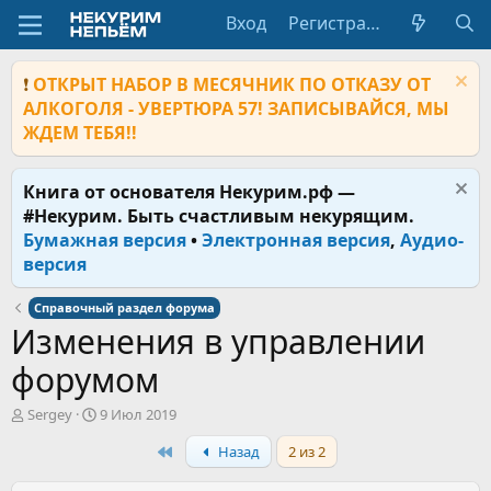
Вход
Регистрация
❗
ОТКРЫТ НАБОР В МЕСЯЧНИК ПО ОТКАЗУ ОТ
АЛКОГОЛЯ - УВЕРТЮРА 57! ЗАПИСЫВАЙСЯ, МЫ
ЖДЕМ ТЕБЯ!!
Книга от основателя Некурим.рф —
#Некурим. Быть счастливым некурящим.
Бумажная версия
•
Электронная версия
,
Аудио-
версия
Справочный раздел форума
Изменения в управлении
форумом
А
Д
Sergey
9 Июл 2019
в
а
First
Назад
2 из 2
т
т
о
а