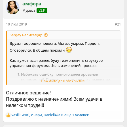
р
н
амфора
т
а
е
Мурыса
ч
V.I.P
м
а
ы
л
10 Июл 2019
#21
а
Sergey написал(а):
Друзья, хорошие новости. Мы все умрем. Пардон.
Оговорился. В общем поехали
Как я уже писал ранее, будут изменения в структуре
управления форумом. Цель изменений простая:
Избежать ошибку полного делегирования
полномочий. Переход на командное управление.
Нажмите для раскрытия...
Вынос из оперативного управления вопросов
креатива, тех.поддержкой, юридической
Отличное решение!
поддержкой, аналитикой и пр.
Поздравляю с назначениями! Всем удачи в
Развитие форума во всех направления (сбор
нелегком труде!!!
информации, внедрение новых проектов и планов
развития, коллегиальное решение спорных или
Vasili Geori
конфликтных ситуаций, работа с документацией,
,
Инари
,
Danieli4ka
и ещё 1 человек
Р
юридическое сопровождение и т.д. )
е
За счет реструктуризации системы управления выход
а