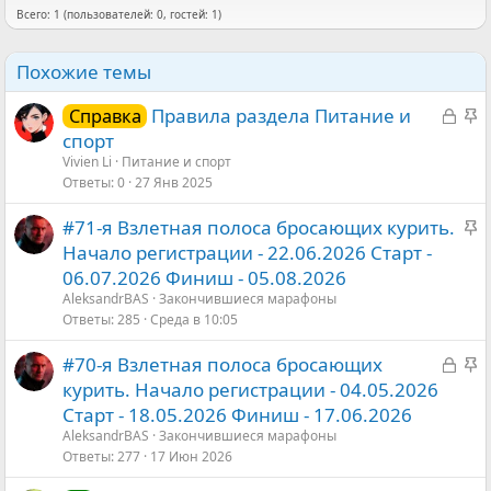
Всего: 1 (пользователей: 0, гостей: 1)
По первоочередным задачам:
Формулировка целей, миссии и видения проекта.
Похожие темы
Технические моменты
Разработка стратегии дальнейшего развития
З
З
Правила раздела Питание и
Справка
проекта.
а
а
спорт
Аудит существующих регламентов и их изменение.
к
к
Vivien Li
Аудит структуры разделов форума и приведение их в
Питание и спорт
общую систему.
Ответы
0
27 Янв 2025
р
р
Оптимизация численности управленческого состава,
ы
е
описание зоны ответственности.
З
#71-я Взлетная полоса бросающих курить.
т
п
а
Начало регистрации - 22.06.2026 Старт -
Идеи, предложения?
а
л
к
06.07.2026 Финиш - 05.08.2026
е
р
AleksandrBАS
Закончившиеся марафоны
н
е
Ответы
285
Среда в 10:05
о
п
З
З
#70-я Взлетная полоса бросающих
л
а
а
курить. Начало регистрации - 04.05.2026
е
к
к
Старт - 18.05.2026 Финиш - 17.06.2026
н
р
р
AleksandrBАS
Закончившиеся марафоны
о
ы
е
Ответы
277
17 Июн 2026
т
п